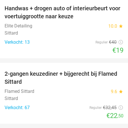
Handwas + drogen auto of interieurbeurt voor
53%
voertuiggrootte naar keuze
Elite Detailing
10.0
star
Sittard
Verkocht: 13
€40
Regulier
€19
favorite_border
2-gangen keuzediner + bijgerecht bij Flamed
31%
Sittard
Flamed Sittard
9.6
star
Sittard
Verkocht: 67
€32
,45
Regulier
€22
,50
favorite_border