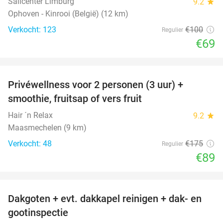
Sailcenter Limburg
9.2
star
Ophoven - Kinrooi (België) (12 km)
Verkocht: 123
€100
Regulier
€69
favorite_border
Privéwellness voor 2 personen (3 uur) +
49%
smoothie, fruitsap of vers fruit
Hair ´n Relax
9.2
star
Maasmechelen (9 km)
Verkocht: 48
€175
Regulier
€89
favorite_border
Dakgoten + evt. dakkapel reinigen + dak- en
41%
gootinspectie