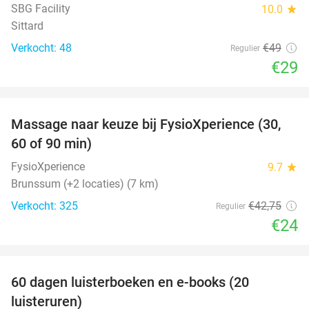
SBG Facility
10.0
star
Sittard
Verkocht: 48
€49
Regulier
€29
favorite_border
Massage naar keuze bij FysioXperience (30,
44%
60 of 90 min)
FysioXperience
9.7
star
Brunssum (+2 locaties) (7 km)
Verkocht: 325
€42
,75
Regulier
€24
favorite_border
100%
60 dagen luisterboeken en e-books (20
luisteruren)