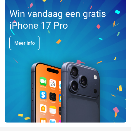
Win vandaag een gratis
iPhone 17 Pro
Meer info
favorite_border