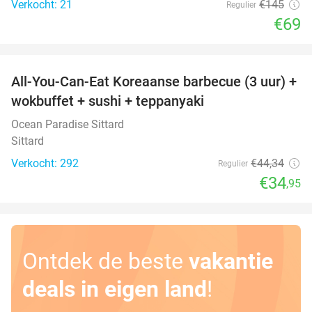
Verkocht: 21
€145
Regulier
€69
favorite_border
All-You-Can-Eat Koreaanse barbecue (3 uur) +
21%
wokbuffet + sushi + teppanyaki
Ocean Paradise Sittard
Sittard
Verkocht: 292
€44
,34
Regulier
€34
,95
Ontdek de beste
vakantie
deals in eigen land
!