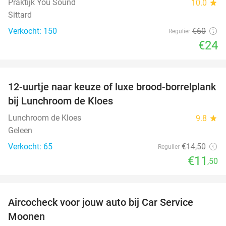
Praktijk You Sound
10.0
star
Sittard
Verkocht: 150
€60
Regulier
€24
favorite_border
12-uurtje naar keuze of luxe brood-borrelplank
21%
bij Lunchroom de Kloes
Lunchroom de Kloes
9.8
star
Geleen
Verkocht: 65
€14
,50
Regulier
€11
,50
favorite_border
Aircocheck voor jouw auto bij Car Service
44%
Moonen