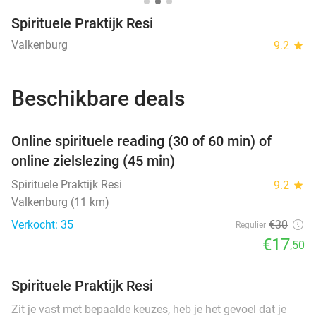
Spirituele Praktijk Resi
Valkenburg
9.2
star
Beschikbare deals
favorite_border
Online spirituele reading (30 of 60 min) of
online zielslezing (45 min)
Spirituele Praktijk Resi
9.2
star
Valkenburg (11 km)
Verkocht: 35
€30
Regulier
€17
,50
Spirituele Praktijk Resi
Zit je vast met bepaalde keuzes, heb je het gevoel dat je