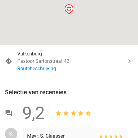
store
Valkenburg
Pastoor Sartonstraat 42
Routebeschrijving
Selectie van recensies
9,2
S.
Mevr. S. Claassen