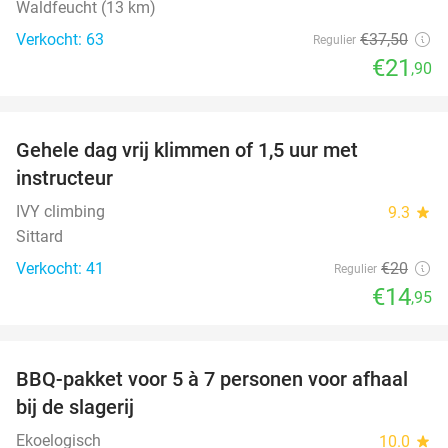
Waldfeucht (13 km)
Verkocht: 63
€37
,50
Regulier
€21
,90
favorite_border
Gehele dag vrij klimmen of 1,5 uur met
25%
instructeur
IVY climbing
9.3
star
Sittard
Verkocht: 41
€20
Regulier
€14
,95
favorite_border
BBQ-pakket voor 5 à 7 personen voor afhaal
35%
bij de slagerij
Ekoelogisch
10.0
star