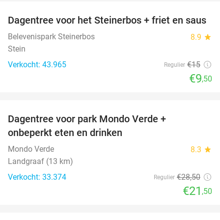
Dagentree voor het Steinerbos + friet en saus
37%
Belevenispark Steinerbos
8.9
star
Stein
Verkocht: 43.965
€15
Regulier
€9
,50
favorite_border
Dagentree voor park Mondo Verde +
25%
onbeperkt eten en drinken
Mondo Verde
8.3
star
Landgraaf (13 km)
Verkocht: 33.374
€28
,50
Regulier
€21
,50
favorite_border