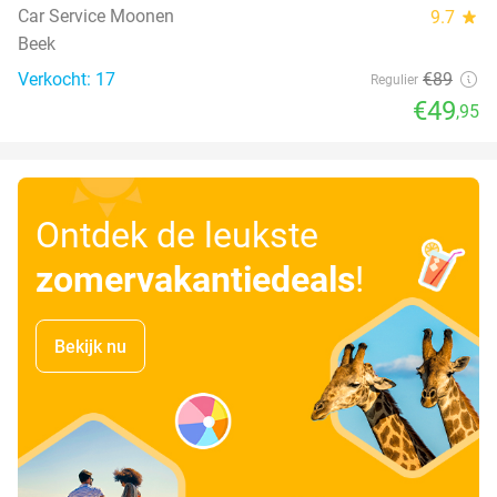
Car Service Moonen
9.7
star
Beek
Verkocht: 17
€89
Regulier
€49
,95
Ontdek de leukste
zomervakantiedeals
!
Bekijk nu