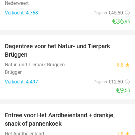
Nederweert
Verkocht: 4.768
€45
,50
Regulier
€36
,95
favorite_border
Dagentree voor het Natur- und Tierpark
24%
Brüggen
Natur- und Tierpark Brüggen
8.8
star
Brüggen
Verkocht: 4.497
€12
,50
Regulier
€9
,50
favorite_border
Entree voor Het Aardbeienland + drankje,
47%
snack of pannenkoek
Het Aardbeienland
7.8
star