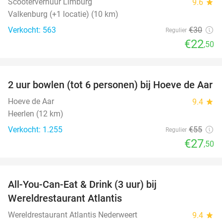
Scooterverhuur Limburg
9.6
star
Valkenburg (+1 locatie) (10 km)
Verkocht: 563
€30
Regulier
€22
,50
favorite_border
2 uur bowlen (tot 6 personen) bij Hoeve de Aar
50%
Hoeve de Aar
9.4
star
Heerlen (12 km)
Verkocht: 1.255
€55
Regulier
€27
,50
favorite_border
All-You-Can-Eat & Drink (3 uur) bij
19%
Wereldrestaurant Atlantis
Wereldrestaurant Atlantis Nederweert
9.4
star