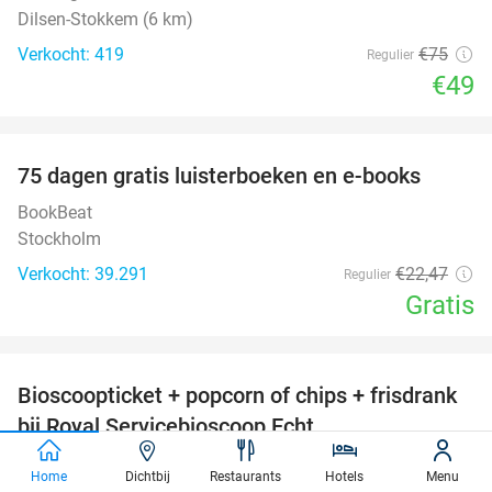
Dilsen-Stokkem (6 km)
Verkocht: 419
€75
Regulier
€49
favorite_border
100%
75 dagen gratis luisterboeken en e-books
BookBeat
Stockholm
Verkocht: 39.291
€22
,47
Regulier
Gratis
favorite_border
Bioscoopticket + popcorn of chips + frisdrank
34%
bij Royal Servicebioscoop Echt
Royal Servicebioscoop Echt
9.1
star
Home
Dichtbij
Restaurants
Hotels
Menu
Echt (10 km)