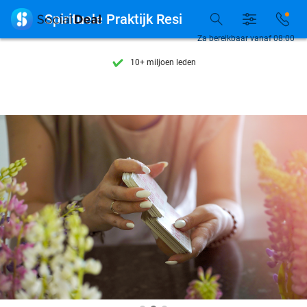
Ontdek 15.000+ deals

Spirituele Praktijk Resi
7 dagen per week beschikbaar
Za bereikbaar vanaf 08:00
10+ miljoen leden
9,4
op basis van
206.108 reviews
Ontdek 15.000+ deals
7 dagen per week beschikbaar
10+ miljoen leden