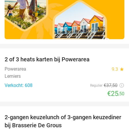
favorite_border
2 of 3 heats karten bij Powerarea
32%
Powerarea
9.3
star
Lemiers
Verkocht: 608
€37
,50
Regulier
€25
,50
favorite_border
2-gangen keuzelunch of 3-gangen keuzediner
30%
bij Brasserie De Grous