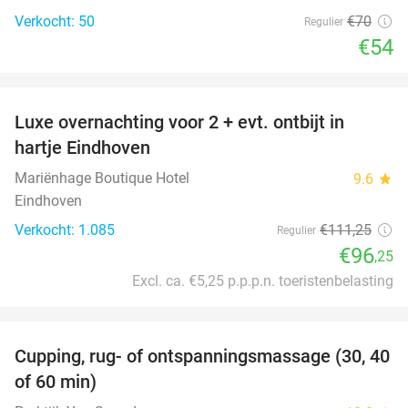
Verkocht: 50
€70
Regulier
€54
favorite_border
Luxe overnachting voor 2 + evt. ontbijt in
14%
hartje Eindhoven
Mariënhage Boutique Hotel
9.6
star
Eindhoven
Verkocht: 1.085
€111
,25
Regulier
€96
,25
Excl. ca. €5,25 p.p.p.n. toeristenbelasting
favorite_border
Cupping, rug- of ontspanningsmassage (30, 40
60%
of 60 min)