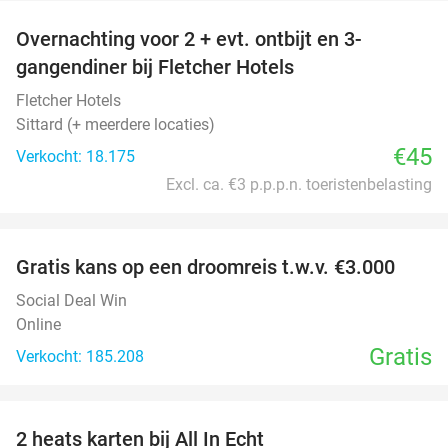
Overnachting voor 2 + evt. ontbijt en 3-
gangendiner bij Fletcher Hotels
Fletcher Hotels
Sittard (+ meerdere locaties)
€45
Verkocht: 18.175
Excl. ca. €3 p.p.p.n. toeristenbelasting
favorite_border
Gratis kans op een droomreis t.w.v. €3.000
Social Deal Win
Online
Gratis
Verkocht: 185.208
favorite_border
2 heats karten bij All In Echt
39%