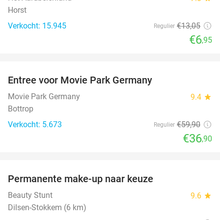
Horst
Verkocht: 15.945
€13
,05
Regulier
€6
,95
favorite_border
Entree voor Movie Park Germany
38%
Movie Park Germany
9.4
star
Bottrop
Verkocht: 5.673
€59
,90
Regulier
€36
,90
favorite_border
Permanente make-up naar keuze
52%
Beauty Stunt
9.6
star
Dilsen-Stokkem (6 km)