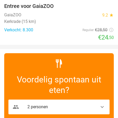
Entree voor GaiaZOO
14%
GaiaZOO
9.2
star
Kerkrade (15 km)
Verkocht: 8.300
€28
,50
Regulier
€24
,50
Voordelig spontaan uit
eten?