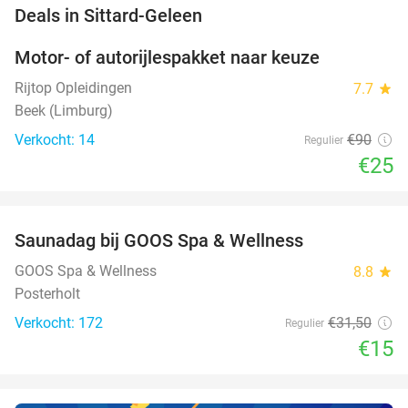
favorite_border
Deals in Sittard-Geleen
Motor- of autorijlespakket naar keuze
72%
Rijtop Opleidingen
7.7
star
Beek (Limburg)
Verkocht: 14
€90
Regulier
€25
favorite_border
Saunadag bij GOOS Spa & Wellness
52%
NEW
TODAY
GOOS Spa & Wellness
8.8
star
Posterholt
Verkocht: 172
€31
,50
Regulier
€15