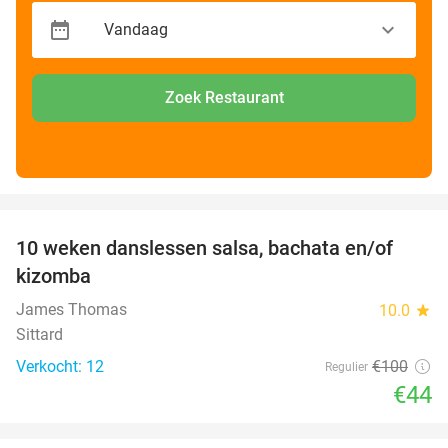
Zoek Restaurant
favorite_border
10 weken danslessen salsa, bachata en/of
56%
kizomba
James Thomas
10.0
star
Sittard
Verkocht: 12
€100
Regulier
€44
favorite_border