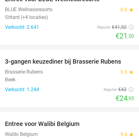
48%
BLUE Wellnessresorts
8.8
star
Sittard (+4 locaties)
Verkocht: 2.641
€41
,50
Regulier
€21
,50
favorite_border
3-gangen keuzediner bij Brasserie Rubens
42%
Brasserie Rubens
9.5
star
Beek
Verkocht: 1.244
€43
Regulier
€24
,95
favorite_border
Entree voor Walibi Belgium
35%
Walibi Belgium
9.4
star