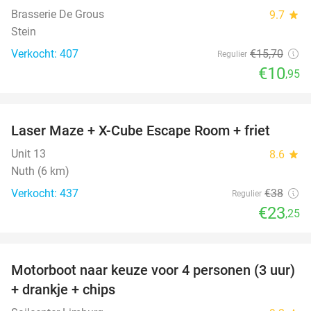
Brasserie De Grous
9.7
star
Stein
Verkocht: 407
€15
,70
Regulier
€10
,95
favorite_border
Laser Maze + X-Cube Escape Room + friet
39%
Unit 13
8.6
star
Nuth (6 km)
Verkocht: 437
€38
Regulier
€23
,25
favorite_border
Motorboot naar keuze voor 4 personen (3 uur)
31%
+ drankje + chips