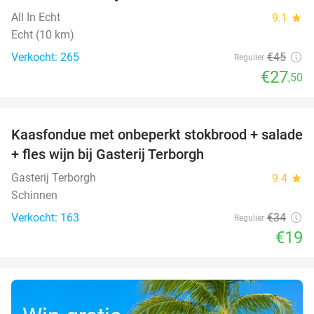
All In Echt
9.1
star
Echt (10 km)
Verkocht: 265
€45
Regulier
€27
,50
favorite_border
Kaasfondue met onbeperkt stokbrood + salade
44%
+ fles wijn bij Gasterij Terborgh
Gasterij Terborgh
9.4
star
Schinnen
Verkocht: 163
€34
Regulier
€19