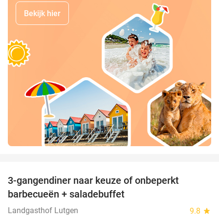
Bekijk hier
favorite_border
3-gangendiner naar keuze of onbeperkt
42%
barbecueën + saladebuffet
Landgasthof Lutgen
9.8
star