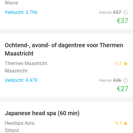
Wavre
Verkocht: 3.796
€57
Regulier
€37
favorite_border
Ochtend-, avond- of dagentree voor Thermen
25%
Maastricht
Thermen Maastricht
9.7
star
Maastricht
Verkocht: 4.479
€36
Regulier
€27
favorite_border
Japanese head spa (60 min)
23%
Headspa Aura
9.7
star
Sittard