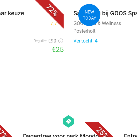
72%
aar keuze
Saunadag bij GOOS Sp
NEW
TODAY
GOOS Spa & Wellness
7.7
star
Posterholt
€90
Verkocht: 4
Regulier
€25
favorite_border
favorite_border
hexagon
events
7%
25%
os +
Dagentree voor park Mondo
Entr