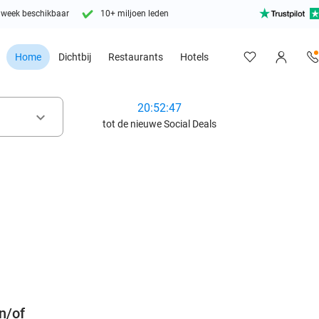
 week beschikbaar
10+ miljoen leden
Home
Dichtbij
Restaurants
Hotels
20:52:46
keyboard_arrow_down
tot de nieuwe Social Deals
favorite_border
n/of