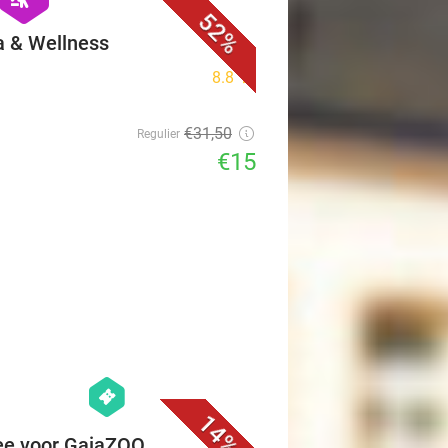
52%
a & Wellness
8.8
star
€31
,50
Regulier
€15
favorite_border
hexagon
events
14%
ee voor GaiaZOO