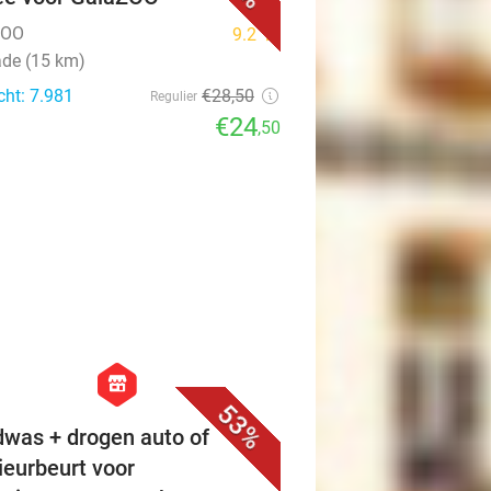
ZOO
9.2
star
ade (15 km)
cht: 7.981
€28
,50
Regulier
€24
,50
favorite_border
hexagon
store
53%
was + drogen auto of
rieurbeurt voor