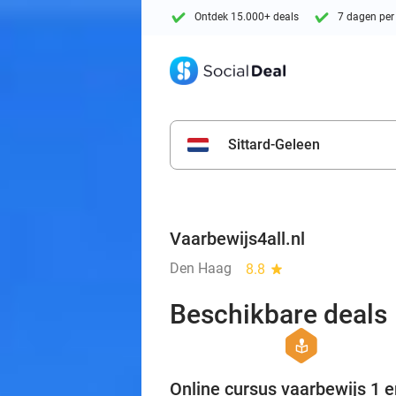
Ontdek 15.000+ deals
7 dagen per
Sittard-Geleen
Vaarbewijs4all.nl
Den Haag
8.8
star
Beschikbare deals
hexagon
course
Online cursus vaarbewijs 1 e