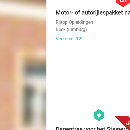
Motor- of autorijlespakket n
Rijtop Opleidingen
Beek (Limburg)
Verkocht: 12
hexagon
events
3
Dagentree voor het Steinerb