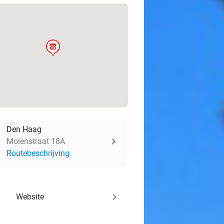
store
Den Haag
Molenstraat 18A
Routebeschrijving
keyboard_arrow_right
Website