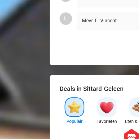
L.
Mevr. L. Vincent
Deals in Sittard-Geleen
Populair
Favorieten
Eten & 
hexago
store