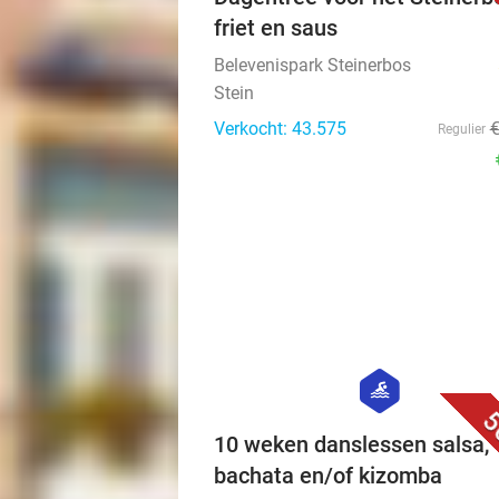
friet en saus
Belevenispark Steinerbos
Stein
Verkocht: 43.575
Regulier
hexagon
sport
5
10 weken danslessen salsa,
bachata en/of kizomba