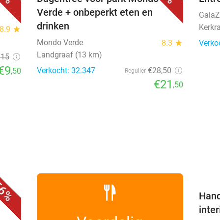
Verde + onbeperkt eten en
Gaia
drinken
Kerkr
8.9
star
Mondo Verde
8.3
star
Verko
Landgraaf (13 km)
€15
€9
Verkocht: 32.347
€28
,50
,50
Regulier
€21
,50
favorite_border
6%
Hand
inte