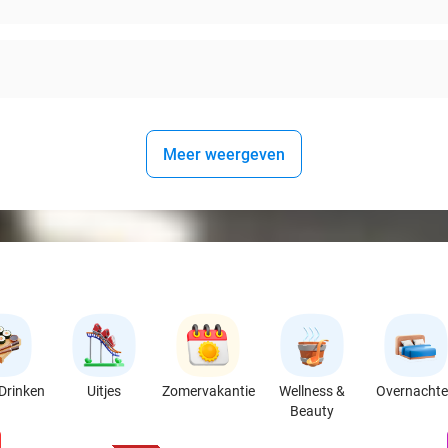
Meer weergeven
Drinken
Uitjes
Zomervakantie
Wellness &
Overnacht
Beauty
favorite_border
n