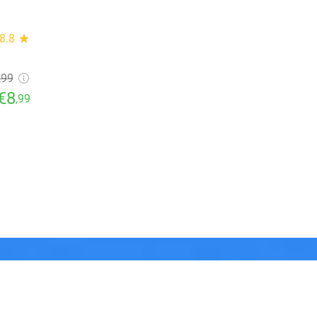
8.8
star
,99
€8
,99