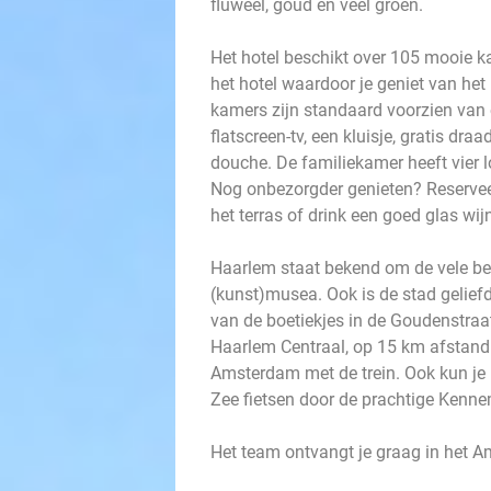
fluweel, goud en veel groen.
Het hotel beschikt over 105 mooie k
het hotel waardoor je geniet van het
kamers zijn standaard voorzien van
flatscreen-tv, een kluisje, gratis d
douche. De familiekamer heeft vier 
Nog onbezorgder genieten? Reserveer 
het terras of drink een goed glas wij
Haarlem staat bekend om de vele be
(kunst)musea. Ook is de stad gelief
van de boetiekjes in de Goudenstraat
Haarlem Centraal, op 15 km afstand 
Amsterdam met de trein. Ook kun je
Zee fietsen door de prachtige Kenn
Het team ontvangt je graag in het A