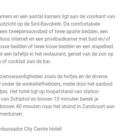
amers en een aantal kamers ligt aan de voorkant van
 uitzicht op de Sint-Bavokerk. De comfortabele
 een tweepersoonsbed of twee aparte bedden, een
raadloos internet en een privébadkamer met bad en/of
losse bedden of twee losse bedden en een stapelbed.
een tafeltje in het restaurant, geniet van de zon op
n of cocktail aan de bar.
zienswaardigheden zoals de hofjes en de diverse
d onder de winkelliefhebbers, mede door het aanbod
jes. Het hotel ligt op loopafstand van station
van Schiphol en binnen 10 minuten bereik je
 binnen 40 minuten naar het strand in Zandvoort aan
emerduinen.
mbassador City Centre Hotel!