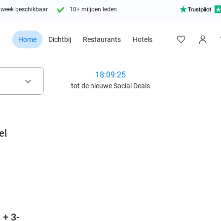
 week beschikbaar
10+ miljoen leden
Home
Dichtbij
Restaurants
Hotels
18:09:23
keyboard_arrow_down
tot de nieuwe Social Deals
el
favorite_border
 + 3-