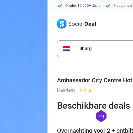
Ontdek 15.000+ deals
7 dagen per
Tilburg
Ambassador City Centre Hot
Haarlem
9.4
star
Beschikbare deals
hexagon
hotel
Overnachting voor 2 + ontbijt