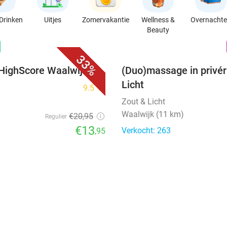
Drinken
Uitjes
Zomervakantie
Wellness &
Overnacht
Beauty
favorite_border
n
33%
 HighScore Waalwijk
(Duo)massage in privér
Licht
9.5
star
Zout & Licht
Waalwijk (11 km)
€20
,95
Regulier
€13
Verkocht: 263
,95