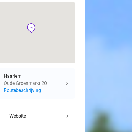
hotel
Haarlem
Oude Groenmarkt 20
Routebeschrijving
keyboard_arrow_right
Website