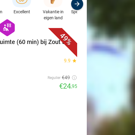
en
Excellent
Vakantie in
Speciaalzaken
Sport
eigen land
& Auto's
favorite_border
hexagon
wellness
49%
uimte (60 min) bij Zout &
9.9
star
€49
Regulier
€24
,95