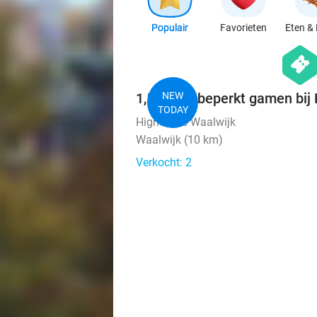
Populair
Favorieten
Eten & 
hexago
events
1,5 uur onbeperkt gamen bij
NEW
TODAY
HighScore Waalwijk
Waalwijk (10 km)
Verkocht: 2