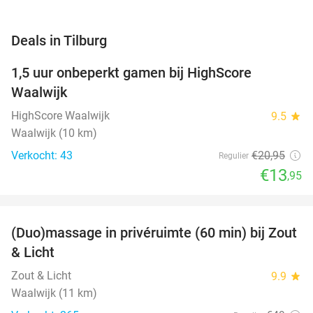
favorite_border
Deals in Tilburg
1,5 uur onbeperkt gamen bij HighScore
33%
NEW
Waalwijk
TODAY
HighScore Waalwijk
9.5
star
Waalwijk (10 km)
Verkocht: 43
€20
,95
Regulier
€13
,95
favorite_border
(Duo)massage in privéruimte (60 min) bij Zout
49%
& Licht
Zout & Licht
9.9
star
Waalwijk (11 km)