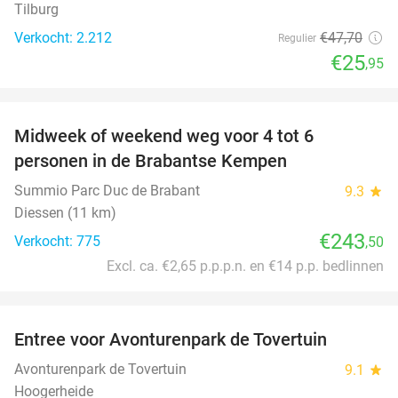
Tilburg
Verkocht: 2.212
€47
,70
Regulier
€25
,95
favorite_border
Midweek of weekend weg voor 4 tot 6
personen in de Brabantse Kempen
Summio Parc Duc de Brabant
9.3
star
Diessen (11 km)
€243
Verkocht: 775
,50
Excl. ca. €2,65 p.p.p.n. en €14 p.p. bedlinnen
favorite_border
Entree voor Avonturenpark de Tovertuin
34%
Avonturenpark de Tovertuin
9.1
star
Hoogerheide