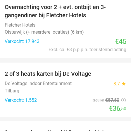
Overnachting voor 2 + evt. ontbijt en 3-
gangendiner bij Fletcher Hotels
Fletcher Hotels
Oisterwijk (+ meerdere locaties) (6 km)
€45
Verkocht: 17.943
Excl. ca. €3 p.p.p.n. toeristenbelasting
favorite_border
2 of 3 heats karten bij De Voltage
37%
De Voltage Indoor Entertainment
8.7
star
Tilburg
Verkocht: 1.552
€57
,50
Regulier
€36
,50
favorite_border