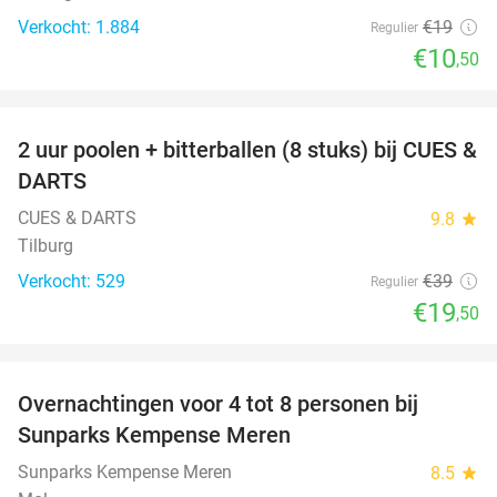
Verkocht: 1.884
€19
Regulier
€10
,50
favorite_border
2 uur poolen + bitterballen (8 stuks) bij CUES &
50%
DARTS
CUES & DARTS
9.8
star
Tilburg
Verkocht: 529
€39
Regulier
€19
,50
favorite_border
Overnachtingen voor 4 tot 8 personen bij
Sunparks Kempense Meren
Sunparks Kempense Meren
8.5
star