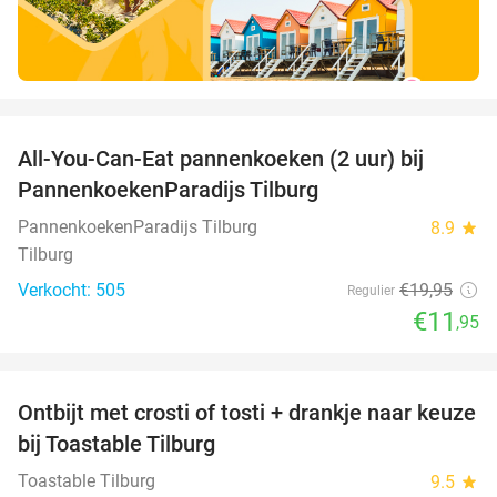
favorite_border
All-You-Can-Eat pannenkoeken (2 uur) bij
40%
PannenkoekenParadijs Tilburg
PannenkoekenParadijs Tilburg
8.9
star
Tilburg
Verkocht: 505
€19
,95
Regulier
€11
,95
favorite_border
Ontbijt met crosti of tosti + drankje naar keuze
38%
bij Toastable Tilburg
Toastable Tilburg
9.5
star