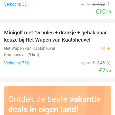
Verkocht: 331
€17
,50
Regulier
€10
,95
favorite_border
Minigolf met 15 holes + drankje + gebak naar
41%
keuze bij Het Wapen van Kaatsheuvel
Het Wapen van Kaatsheuvel
9.0
star
Kaatsheuvel (9 km)
Verkocht: 762
€13
,45
Regulier
€7
,95
Ontdek de beste
vakantie
deals in eigen land
!