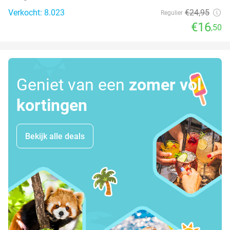
Verkocht: 8.023
€24
,95
Regulier
€16
,50
Geniet van een
zomer vol
kortingen
Bekijk alle deals