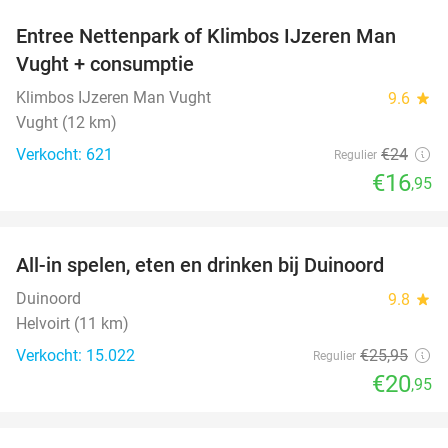
Entree Nettenpark of Klimbos IJzeren Man
29%
Vught + consumptie
Klimbos IJzeren Man Vught
9.6
star
Vught (12 km)
Verkocht: 621
€24
Regulier
€16
,95
favorite_border
All-in spelen, eten en drinken bij Duinoord
19%
Duinoord
9.8
star
Helvoirt (11 km)
Verkocht: 15.022
€25
,95
Regulier
€20
,95
favorite_border