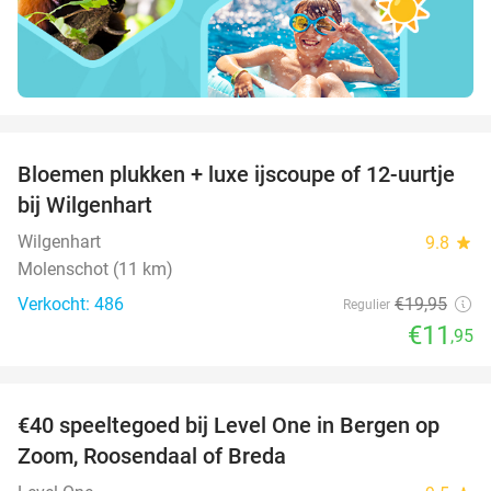
favorite_border
Bloemen plukken + luxe ijscoupe of 12-uurtje
40%
bij Wilgenhart
Wilgenhart
9.8
star
Molenschot (11 km)
Verkocht: 486
€19
,95
Regulier
€11
,95
favorite_border
€40 speeltegoed bij Level One in Bergen op
50%
Zoom, Roosendaal of Breda