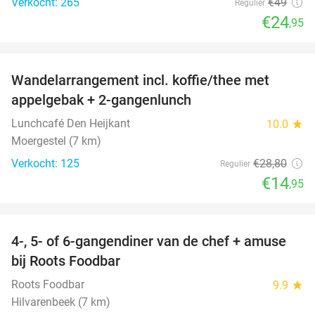
Verkocht: 265
€49
Regulier
€24
,95
favorite_border
Wandelarrangement incl. koffie/thee met
48%
appelgebak + 2-gangenlunch
Lunchcafé Den Heijkant
10.0
star
Moergestel (7 km)
Verkocht: 125
€28
,80
Regulier
€14
,95
favorite_border
4-, 5- of 6-gangendiner van de chef + amuse
35%
bij Roots Foodbar
Roots Foodbar
9.9
star
Hilvarenbeek (7 km)