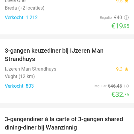
Level One
9.5
star
Breda (+2 locaties)
Verkocht: 1.212
€40
Regulier
€19
,95
favorite_border
3-gangen keuzediner bij IJzeren Man
29%
Strandhuys
IJzeren Man Strandhuys
9.3
star
Vught (12 km)
Verkocht: 803
€46
,45
Regulier
€32
,75
favorite_border
3-gangendiner à la carte of 3-gangen shared
39%
dining-diner bij Waanzinnig