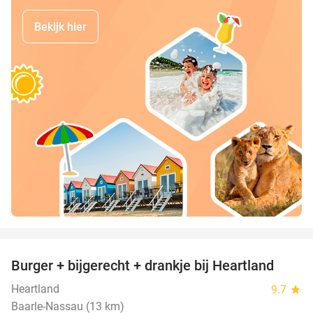
Bekijk hier
favorite_border
Burger + bijgerecht + drankje bij Heartland
36%
Heartland
9.7
star
Baarle-Nassau (13 km)