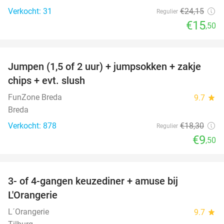
Verkocht: 31
€24
,15
Regulier
€15
,50
favorite_border
Jumpen (1,5 of 2 uur) + jumpsokken + zakje
48%
chips + evt. slush
FunZone Breda
9.7
star
Breda
Verkocht: 878
€18
,30
Regulier
€9
,50
favorite_border
3- of 4-gangen keuzediner + amuse bij
39%
L'Orangerie
L´Orangerie
9.7
star