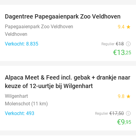
favorite_border
Dagentree Papegaaienpark Zoo Veldhoven
26%
Papegaaienpark Zoo Veldhoven
9.4
star
Veldhoven
Verkocht: 8.835
€18
Regulier
€13
,25
favorite_border
Alpaca Meet & Feed incl. gebak + drankje naar
43%
keuze of 12-uurtje bij Wilgenhart
Wilgenhart
9.8
star
Molenschot (11 km)
Verkocht: 493
€17
,50
Regulier
€9
,95
favorite_border