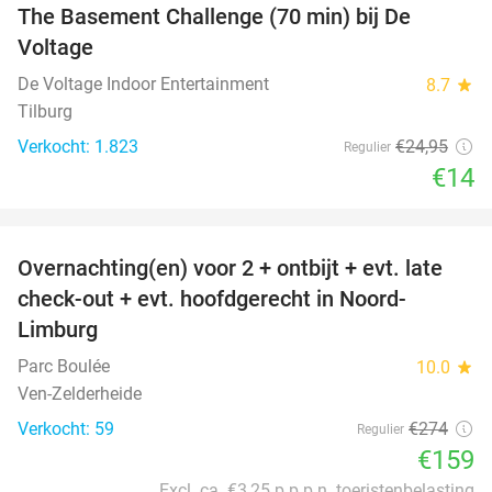
The Basement Challenge (70 min) bij De
44%
Voltage
De Voltage Indoor Entertainment
8.7
star
Tilburg
Verkocht: 1.823
€24
,95
Regulier
€14
favorite_border
Overnachting(en) voor 2 + ontbijt + evt. late
42%
check-out + evt. hoofdgerecht in Noord-
Limburg
Parc Boulée
10.0
star
Ven-Zelderheide
Verkocht: 59
€274
Regulier
€159
Excl. ca. €3,25 p.p.p.n. toeristenbelasting