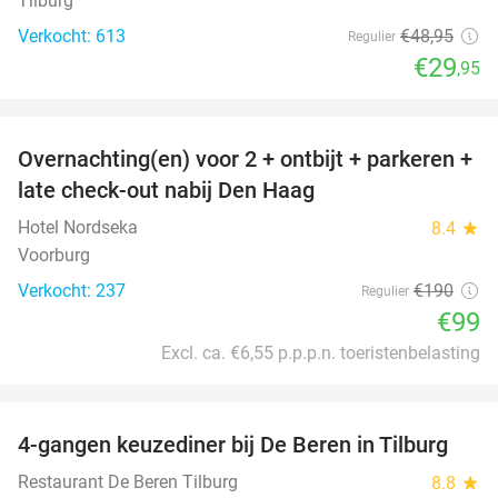
Tilburg
Verkocht: 613
€48
,95
Regulier
€29
,95
favorite_border
Overnachting(en) voor 2 + ontbijt + parkeren +
48%
late check-out nabij Den Haag
Hotel Nordseka
8.4
star
Voorburg
Verkocht: 237
€190
Regulier
€99
Excl. ca. €6,55 p.p.p.n. toeristenbelasting
favorite_border
4-gangen keuzediner bij De Beren in Tilburg
46%
Restaurant De Beren Tilburg
8.8
star