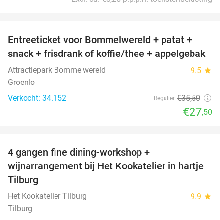
favorite_border
Entreeticket voor Bommelwereld + patat +
23%
snack + frisdrank of koffie/thee + appelgebak
Attractiepark Bommelwereld
9.5
star
Groenlo
Verkocht: 34.152
€35
,50
Regulier
€27
,50
favorite_border
4 gangen fine dining-workshop +
32%
wijnarrangement bij Het Kookatelier in hartje
Tilburg
Het Kookatelier Tilburg
9.9
star
Tilburg