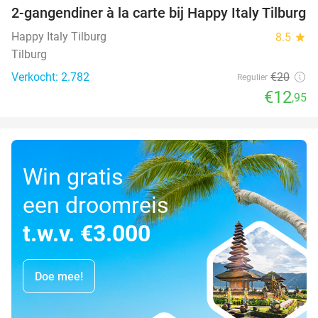
2-gangendiner à la carte bij Happy Italy Tilburg
35%
Happy Italy Tilburg
8.5
star
Tilburg
Verkocht: 2.782
€20
Regulier
€12
,95
Win gratis
een droomreis
t.w.v. €3.000
Doe mee!