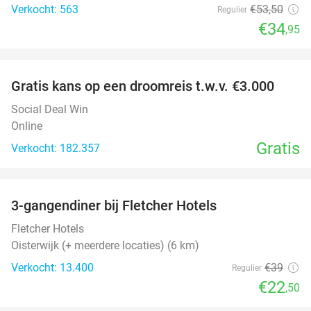
Verkocht: 563
€53
,50
Regulier
€34
,95
favorite_border
Gratis kans op een droomreis t.w.v. €3.000
Social Deal Win
Online
Gratis
Verkocht: 182.357
favorite_border
3-gangendiner bij Fletcher Hotels
42%
Fletcher Hotels
Oisterwijk (+ meerdere locaties) (6 km)
Verkocht: 13.400
€39
Regulier
€22
,50