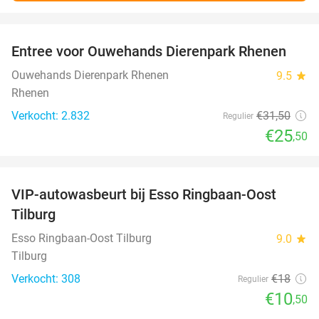
favorite_border
Entree voor Ouwehands Dierenpark Rhenen
19%
Ouwehands Dierenpark Rhenen
9.5
star
Rhenen
Verkocht: 2.832
€31
,50
Regulier
€25
,50
favorite_border
VIP-autowasbeurt bij Esso Ringbaan-Oost
42%
Tilburg
Esso Ringbaan-Oost Tilburg
9.0
star
Tilburg
Verkocht: 308
€18
Regulier
€10
,50