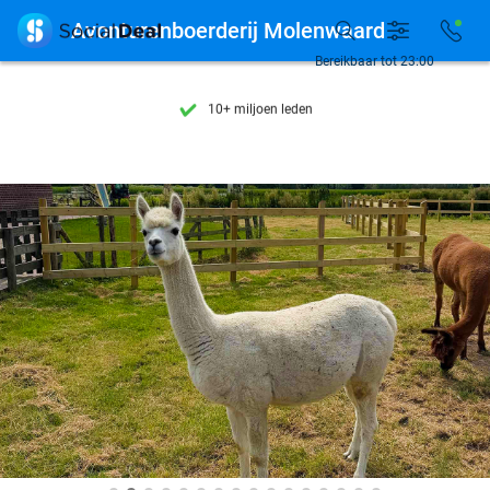
Ontdek 15.000+ deals

Avonturenboerderij Molenwaard
7 dagen per week beschikbaar
Bereikbaar tot 23:00
10+ miljoen leden
9,4
op basis van
205.838 reviews
Ontdek 15.000+ deals
7 dagen per week beschikbaar
10+ miljoen leden