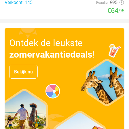
Verkocht: 145
€95
Regulier
€64
,95
Ontdek de leukste
zomervakantiedeals
!
Bekijk nu