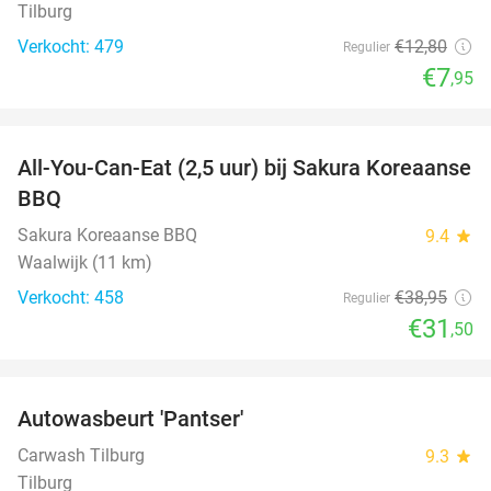
Tilburg
Verkocht: 479
€12
,80
Regulier
€7
,95
favorite_border
All-You-Can-Eat (2,5 uur) bij Sakura Koreaanse
19%
BBQ
Sakura Koreaanse BBQ
9.4
star
Waalwijk (11 km)
Verkocht: 458
€38
,95
Regulier
€31
,50
favorite_border
Autowasbeurt 'Pantser'
45%
Carwash Tilburg
9.3
star
Tilburg