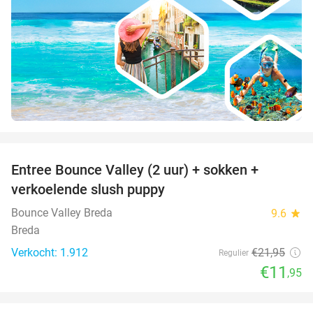
favorite_border
Entree Bounce Valley (2 uur) + sokken +
46%
verkoelende slush puppy
Bounce Valley Breda
9.6
star
Breda
Verkocht: 1.912
€21
,95
Regulier
€11
,95
favorite_border