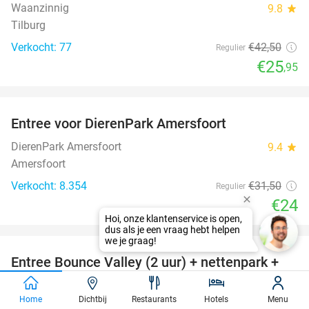
Waanzinnig
9.8
star
Tilburg
Verkocht: 77
€42
,50
Regulier
€25
,95
favorite_border
Entree voor DierenPark Amersfoort
24%
DierenPark Amersfoort
9.4
star
Amersfoort
Verkocht: 8.354
€31
,50
Regulier
€24
favorite_border
Entree Bounce Valley (2 uur) + nettenpark +
46%
sokken + verkoelende Slush Puppy
Home
Dichtbij
Restaurants
Hotels
Menu
Bounce Valley Eindhoven
8.8
star