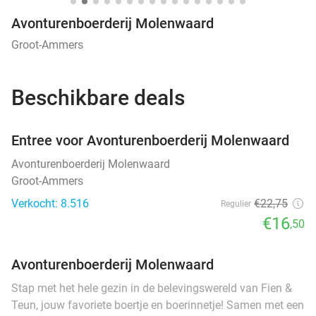
Avonturenboerderij Molenwaard
Groot-Ammers
Beschikbare deals
favorite_border
Entree voor Avonturenboerderij Molenwaard
Avonturenboerderij Molenwaard
Groot-Ammers
Verkocht: 8.516
€22
,75
Regulier
€16
,50
Avonturenboerderij Molenwaard
Stap met het hele gezin in de belevingswereld van Fien &
Teun, jouw favoriete boertje en boerinnetje! Samen met een