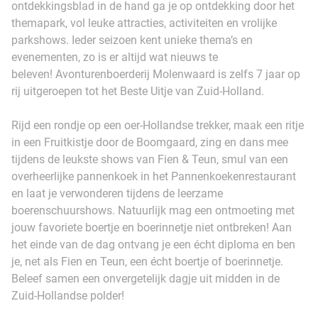
ontdekkingsblad in de hand ga je op ontdekking door het
themapark, vol leuke attracties, activiteiten en vrolijke
parkshows. Ieder seizoen kent unieke thema’s en
evenementen, zo is er altijd wat nieuws te
beleven! Avonturenboerderij Molenwaard is zelfs 7 jaar op
rij uitgeroepen tot het Beste Uitje van Zuid-Holland.
Rijd een rondje op een oer-Hollandse trekker, maak een ritje
in een Fruitkistje door de Boomgaard, zing en dans mee
tijdens de leukste shows van Fien & Teun, smul van een
overheerlijke pannenkoek in het Pannenkoekenrestaurant
en laat je verwonderen tijdens de leerzame
boerenschuurshows. Natuurlijk mag een ontmoeting met
jouw favoriete boertje en boerinnetje niet ontbreken! Aan
het einde van de dag ontvang je een écht diploma en ben
je, net als Fien en Teun, een écht boertje of boerinnetje.
Beleef samen een onvergetelijk dagje uit midden in de
Zuid-Hollandse polder!