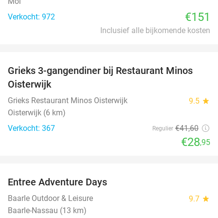
Mol
€151
Verkocht: 972
Inclusief alle bijkomende kosten
favorite_border
Grieks 3-gangendiner bij Restaurant Minos
30%
Oisterwijk
Grieks Restaurant Minos Oisterwijk
9.5
star
Oisterwijk (6 km)
Verkocht: 367
€41
,60
Regulier
€28
,95
favorite_border
Entree Adventure Days
37%
Baarle Outdoor & Leisure
9.7
star
Baarle-Nassau (13 km)