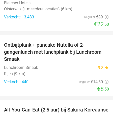
Fletcher Hotels
Oisterwijk (+ meerdere locaties) (6 km)
Verkocht: 13.483
€39
Regulier
€22
,50
favorite_border
Ontbijtplank + pancake Nutella of 2-
41%
gangenlunch met lunchplank bij Lunchroom
Smaak
Lunchroom Smaak
9.8
star
Rijen (9 km)
Verkocht: 440
€14
,50
Regulier
€8
,50
favorite_border
All-You-Can-Eat (2,5 uur) bij Sakura Koreaanse
19%