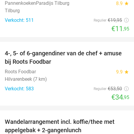
PannenkoekenParadijs Tilburg
8.9
star
Tilburg
Verkocht: 511
€19
,95
Regulier
€11
,95
favorite_border
4-, 5- of 6-gangendiner van de chef + amuse
35%
bij Roots Foodbar
Roots Foodbar
9.9
star
Hilvarenbeek (7 km)
Verkocht: 583
€53
,50
Regulier
€34
,95
favorite_border
Wandelarrangement incl. koffie/thee met
48%
appelgebak + 2-gangenlunch