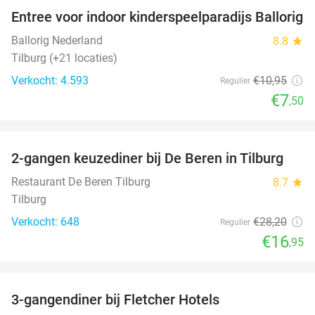
Entree voor indoor kinderspeelparadijs Ballorig
32%
Ballorig Nederland
8.8
star
Tilburg (+21 locaties)
Verkocht: 4.593
€10
,95
Regulier
€7
,50
favorite_border
2-gangen keuzediner bij De Beren in Tilburg
40%
Restaurant De Beren Tilburg
8.7
star
Tilburg
Verkocht: 648
€28
,20
Regulier
€16
,95
favorite_border
3-gangendiner bij Fletcher Hotels
42%