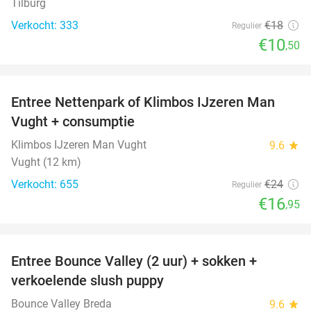
Tilburg
Verkocht: 333
€18
Regulier
€10
,50
favorite_border
Entree Nettenpark of Klimbos IJzeren Man
29%
Vught + consumptie
Klimbos IJzeren Man Vught
9.6
star
Vught (12 km)
Verkocht: 655
€24
Regulier
€16
,95
favorite_border
Entree Bounce Valley (2 uur) + sokken +
46%
verkoelende slush puppy
Bounce Valley Breda
9.6
star