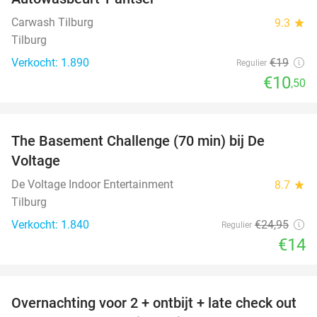
45%
Carwash Tilburg
9.3
star
Tilburg
Verkocht: 1.890
€19
Regulier
€10
,50
favorite_border
The Basement Challenge (70 min) bij De
44%
Voltage
De Voltage Indoor Entertainment
8.7
star
Tilburg
Verkocht: 1.840
€24
,95
Regulier
€14
favorite_border
Overnachting voor 2 + ontbijt + late check out
59%