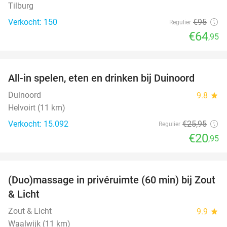
Tilburg
Verkocht: 150
€95
Regulier
€64
,95
favorite_border
All-in spelen, eten en drinken bij Duinoord
19%
Duinoord
9.8
star
Helvoirt (11 km)
Verkocht: 15.092
€25
,95
Regulier
€20
,95
favorite_border
(Duo)massage in privéruimte (60 min) bij Zout
49%
& Licht
Zout & Licht
9.9
star
Waalwijk (11 km)