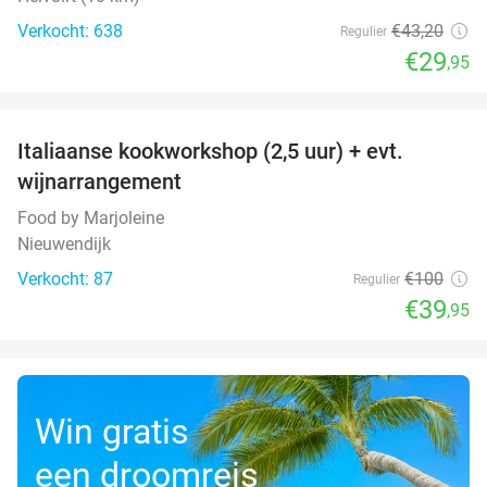
Verkocht: 638
€43
,20
Regulier
€29
,95
favorite_border
Italiaanse kookworkshop (2,5 uur) + evt.
60%
wijnarrangement
Food by Marjoleine
Nieuwendijk
Verkocht: 87
€100
Regulier
€39
,95
Win gratis
een droomreis