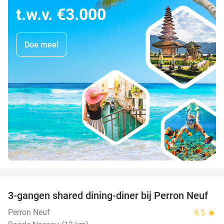
t.w.v. €3.000
Doe mee!
favorite_border
3-gangen shared dining-diner bij Perron Neuf
33%
Perron Neuf
9.5
star