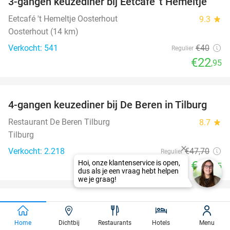
3-gangen keuzediner bij Eetcafé 't Hemeltje
43%
Eetcafé 't Hemeltje Oosterhout
9.3
star
Oosterhout (14 km)
Verkocht: 541
€40
Regulier
€22
,95
favorite_border
4-gangen keuzediner bij De Beren in Tilburg
46%
Restaurant De Beren Tilburg
8.7
star
Tilburg
Verkocht: 2.218
€47
,70
Regulier
€25
,95
favorite_border
Entree Wunderland Kalkar + onbeperkt friet,
32%
ijs, frisdrank, koffie, thee en softijs
Home
Dichtbij
Restaurants
Hotels
Menu