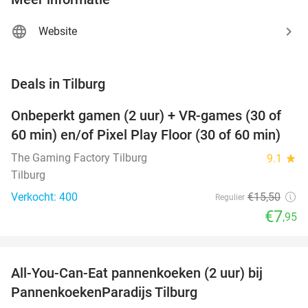
Website
favorite_border
Deals in Tilburg
Onbeperkt gamen (2 uur) + VR-games (30 of
49%
60 min) en/of Pixel Play Floor (30 of 60 min)
The Gaming Factory Tilburg
9.1
star
Tilburg
Verkocht: 400
€15
,50
Regulier
€7
,95
favorite_border
All-You-Can-Eat pannenkoeken (2 uur) bij
40%
PannenkoekenParadijs Tilburg