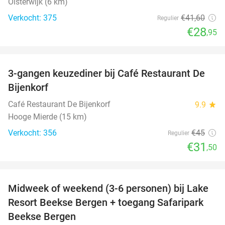
Oisterwijk (6 km)
Verkocht: 375
€41
,60
Regulier
€28
,95
favorite_border
3-gangen keuzediner bij Café Restaurant De
30%
Bijenkorf
Café Restaurant De Bijenkorf
9.9
star
Hooge Mierde (15 km)
Verkocht: 356
€45
Regulier
€31
,50
favorite_border
Midweek of weekend (3-6 personen) bij Lake
53%
Resort Beekse Bergen + toegang Safaripark
Beekse Bergen