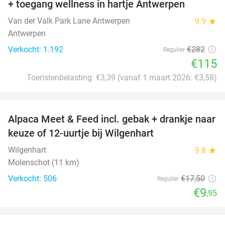
+ toegang wellness in hartje Antwerpen
Van der Valk Park Lane Antwerpen
9.9
star
Antwerpen
Verkocht: 1.192
€282
Regulier
€115
Toeristenbelasting: €3,39 (vanaf 1 maart 2026: €3,58)
favorite_border
Alpaca Meet & Feed incl. gebak + drankje naar
43%
keuze of 12-uurtje bij Wilgenhart
Wilgenhart
9.8
star
Molenschot (11 km)
Verkocht: 506
€17
,50
Regulier
€9
,95
favorite_border