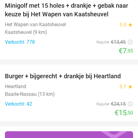
Minigolf met 15 holes + drankje + gebak naar
41%
keuze bij Het Wapen van Kaatsheuvel
Het Wapen van Kaatsheuvel
9.0
star
Kaatsheuvel (9 km)
Verkocht: 778
€13
,45
Regulier
€7
,95
favorite_border
Burger + bijgerecht + drankje bij Heartland
36%
Heartland
9.7
star
Baarle-Nassau (13 km)
Verkocht: 42
€24
,15
Regulier
€15
,50