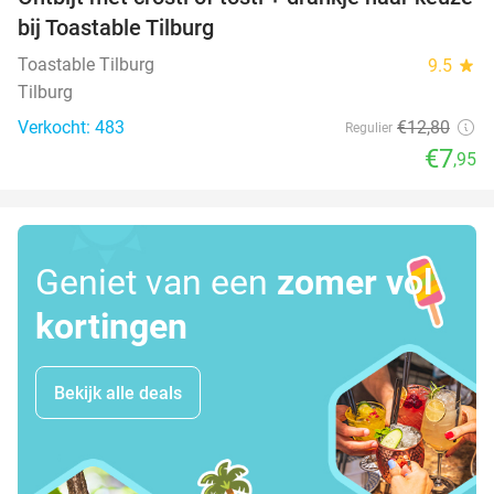
38%
bij Toastable Tilburg
Toastable Tilburg
9.5
star
Tilburg
Verkocht: 483
€12
,80
Regulier
€7
,95
Geniet van een
zomer vol
kortingen
Bekijk alle deals