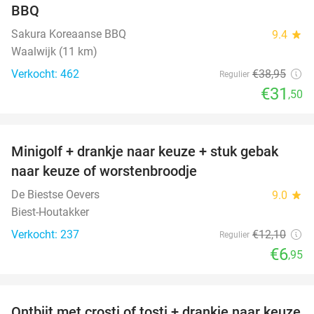
BBQ
Sakura Koreaanse BBQ
9.4
star
Waalwijk (11 km)
Verkocht: 462
€38
,95
Regulier
€31
,50
favorite_border
Minigolf + drankje naar keuze + stuk gebak
43%
naar keuze of worstenbroodje
De Biestse Oevers
9.0
star
Biest-Houtakker
Verkocht: 237
€12
,10
Regulier
€6
,95
favorite_border
Ontbijt met crosti of tosti + drankje naar keuze