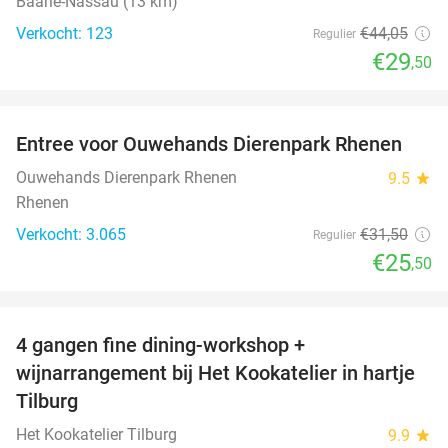
Baarle-Nassau (13 km)
Verkocht: 123
€44
,05
Regulier
€29
,50
favorite_border
Entree voor Ouwehands Dierenpark Rhenen
19%
Ouwehands Dierenpark Rhenen
9.5
star
Rhenen
Verkocht: 3.065
€31
,50
Regulier
€25
,50
favorite_border
4 gangen fine dining-workshop +
32%
wijnarrangement bij Het Kookatelier in hartje
Tilburg
Het Kookatelier Tilburg
9.9
star