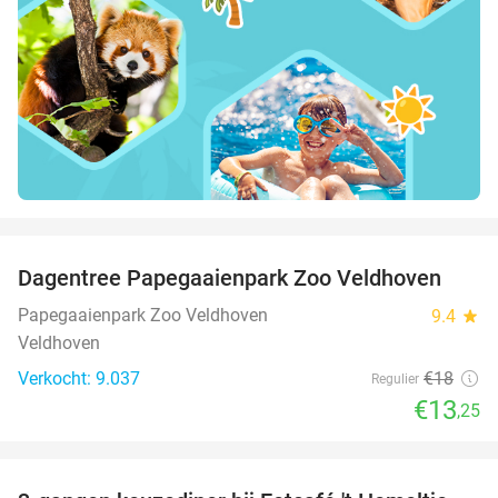
favorite_border
Dagentree Papegaaienpark Zoo Veldhoven
26%
Papegaaienpark Zoo Veldhoven
9.4
star
Veldhoven
Verkocht: 9.037
€18
Regulier
€13
,25
favorite_border