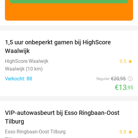
favorite_border
1,5 uur onbeperkt gamen bij HighScore
33%
Waalwijk
HighScore Waalwijk
9.5
star
Waalwijk (10 km)
Verkocht: 88
€20
,95
Regulier
€13
,95
favorite_border
VIP-autowasbeurt bij Esso Ringbaan-Oost
42%
Tilburg
Esso Ringbaan-Oost Tilburg
9.0
star