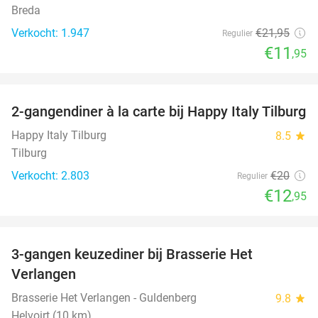
Breda
Verkocht: 1.947
€21
,95
Regulier
€11
,95
favorite_border
2-gangendiner à la carte bij Happy Italy Tilburg
35%
Happy Italy Tilburg
8.5
star
Tilburg
Verkocht: 2.803
€20
Regulier
€12
,95
favorite_border
3-gangen keuzediner bij Brasserie Het
31%
Verlangen
Brasserie Het Verlangen - Guldenberg
9.8
star
Helvoirt (10 km)