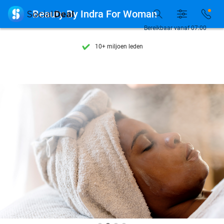
Ontdek 15.000+ deals

Beauty By Indra For Woman
7 dagen per week beschikbaar
Bereikbaar vanaf 07:00
10+ miljoen leden
9,4
op basis van
205.975 reviews
Ontdek 15.000+ deals
7 dagen per week beschikbaar
10+ miljoen leden