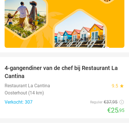
favorite_border
4-gangendiner van de chef bij Restaurant La
32%
Cantina
Restaurant La Cantina
9.5
star
Oosterhout (14 km)
Verkocht: 307
€37
,95
Regulier
€25
,95
favorite_border