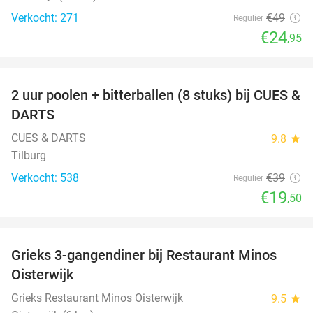
Verkocht: 271
€49
Regulier
€24
,95
favorite_border
2 uur poolen + bitterballen (8 stuks) bij CUES &
50%
DARTS
CUES & DARTS
9.8
star
Tilburg
Verkocht: 538
€39
Regulier
€19
,50
favorite_border
Grieks 3-gangendiner bij Restaurant Minos
30%
Oisterwijk
Grieks Restaurant Minos Oisterwijk
9.5
star