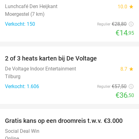
Lunchcafé Den Heijkant
10.0
star
Moergestel (7 km)
Verkocht: 150
€28
,80
Regulier
€14
,95
favorite_border
2 of 3 heats karten bij De Voltage
37%
De Voltage Indoor Entertainment
8.7
star
Tilburg
Verkocht: 1.606
€57
,50
Regulier
€36
,50
favorite_border
Gratis kans op een droomreis t.w.v. €3.000
Social Deal Win
Online