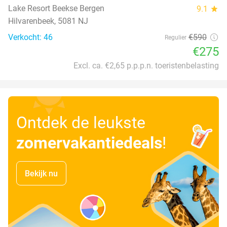
Lake Resort Beekse Bergen
9.1
star
Hilvarenbeek, 5081 NJ
Verkocht: 46
€590
Regulier
€275
Excl. ca. €2,65 p.p.p.n. toeristenbelasting
Ontdek de leukste
zomervakantiedeals
!
Bekijk nu