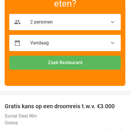
eten?
Zoek Restaurant
favorite_border
Gratis kans op een droomreis t.w.v. €3.000
Social Deal Win
Online