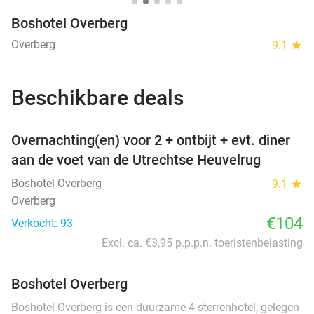
Boshotel Overberg
Overberg
9.1
star
Beschikbare deals
favorite_border
Overnachting(en) voor 2 + ontbijt + evt. diner
aan de voet van de Utrechtse Heuvelrug
Boshotel Overberg
9.1
star
Overberg
€104
Verkocht: 93
Excl. ca. €3,95 p.p.p.n. toeristenbelasting
Boshotel Overberg
Boshotel Overberg is een duurzame 4-sterrenhotel, gelegen