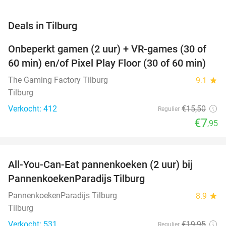
favorite_border
Deals in Tilburg
Onbeperkt gamen (2 uur) + VR-games (30 of
49%
60 min) en/of Pixel Play Floor (30 of 60 min)
The Gaming Factory Tilburg
9.1
star
Tilburg
Verkocht: 412
€15
,50
Regulier
€7
,95
favorite_border
All-You-Can-Eat pannenkoeken (2 uur) bij
40%
PannenkoekenParadijs Tilburg
PannenkoekenParadijs Tilburg
8.9
star
Tilburg
Verkocht: 531
€19
,95
Regulier