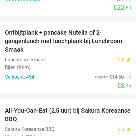
€22
,50
favorite_border
Ontbijtplank + pancake Nutella of 2-
38%
gangenlunch met lunchplank bij Lunchroom
Smaak
Lunchroom Smaak
9.8
star
Rijen (9 km)
Verkocht: 454
€14
,50
Regulier
€8
,95
favorite_border
All-You-Can-Eat (2,5 uur) bij Sakura Koreaanse
19%
BBQ
Sakura Koreaanse BBQ
9.4
star