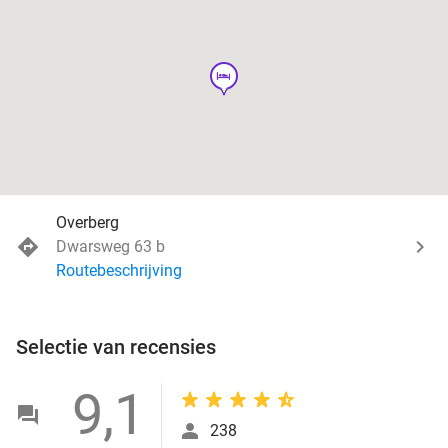
hotel
Overberg
Dwarsweg 63 b
Routebeschrijving
Selectie van recensies
9,1
238