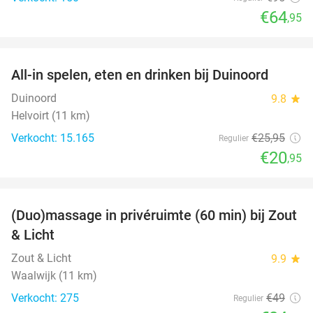
€64
,95
favorite_border
All-in spelen, eten en drinken bij Duinoord
19%
Duinoord
9.8
star
Helvoirt (11 km)
Verkocht: 15.165
€25
,95
Regulier
€20
,95
favorite_border
(Duo)massage in privéruimte (60 min) bij Zout
49%
& Licht
Zout & Licht
9.9
star
Waalwijk (11 km)
Verkocht: 275
€49
Regulier