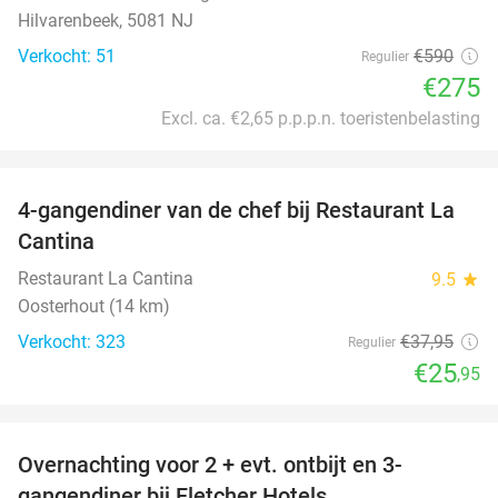
Hilvarenbeek, 5081 NJ
Verkocht: 51
€590
Regulier
€275
Excl. ca. €2,65 p.p.p.n. toeristenbelasting
favorite_border
4-gangendiner van de chef bij Restaurant La
32%
Cantina
Restaurant La Cantina
9.5
star
Oosterhout (14 km)
Verkocht: 323
€37
,95
Regulier
€25
,95
favorite_border
Overnachting voor 2 + evt. ontbijt en 3-
gangendiner bij Fletcher Hotels