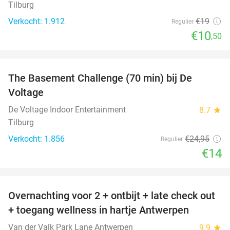
Tilburg
Verkocht: 1.912
€19
Regulier
€10
,50
favorite_border
The Basement Challenge (70 min) bij De
44%
Voltage
De Voltage Indoor Entertainment
8.7
star
Tilburg
Verkocht: 1.856
€24
,95
Regulier
€14
favorite_border
Overnachting voor 2 + ontbijt + late check out
59%
+ toegang wellness in hartje Antwerpen
Van der Valk Park Lane Antwerpen
9.9
star