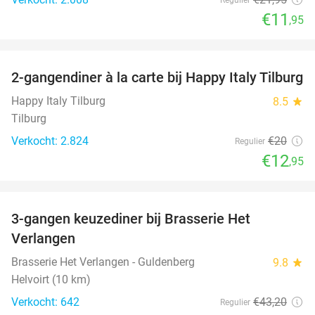
€11
,95
favorite_border
2-gangendiner à la carte bij Happy Italy Tilburg
35%
Happy Italy Tilburg
8.5
star
Tilburg
Verkocht: 2.824
€20
Regulier
€12
,95
favorite_border
3-gangen keuzediner bij Brasserie Het
31%
Verlangen
Brasserie Het Verlangen - Guldenberg
9.8
star
Helvoirt (10 km)
Verkocht: 642
€43
,20
Regulier