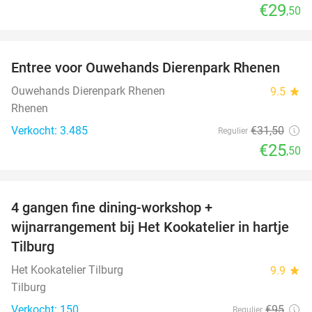
€29
,50
favorite_border
Entree voor Ouwehands Dierenpark Rhenen
19%
Ouwehands Dierenpark Rhenen
9.5
star
Rhenen
Verkocht: 3.485
€31
,50
Regulier
€25
,50
favorite_border
4 gangen fine dining-workshop +
32%
wijnarrangement bij Het Kookatelier in hartje
Tilburg
Het Kookatelier Tilburg
9.9
star
Tilburg
Verkocht: 150
€95
Regulier