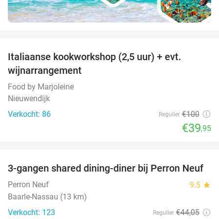
favorite_border
Italiaanse kookworkshop (2,5 uur) + evt.
60%
wijnarrangement
Food by Marjoleine
Nieuwendijk
Verkocht: 86
€100
Regulier
€39
,95
favorite_border
3-gangen shared dining-diner bij Perron Neuf
33%
Perron Neuf
9.5
star
Baarle-Nassau (13 km)
Verkocht: 123
€44
,05
Regulier