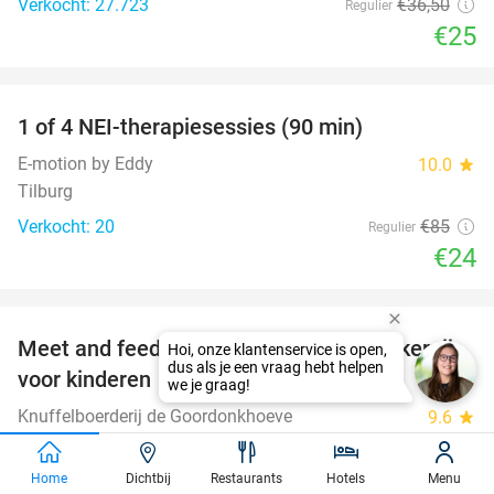
Verkocht: 27.723
€36
,50
Regulier
€25
favorite_border
1 of 4 NEI-therapiesessies (90 min)
72%
E-motion by Eddy
10.0
star
Tilburg
Verkocht: 20
€85
Regulier
€24
favorite_border
Meet and feed + drankje + gebak of lekkernij
25%
voor kinderen
Knuffelboerderij de Goordonkhoeve
9.6
star
Baarle-Nassau (13 km)
Verkocht: 474
€10
Home
Dichtbij
Restaurants
Hotels
Menu
Regulier