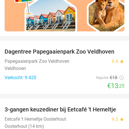
favorite_border
Dagentree Papegaaienpark Zoo Veldhoven
26%
Papegaaienpark Zoo Veldhoven
9.4
star
Veldhoven
Verkocht: 9.420
€18
Regulier
€13
,25
favorite_border
3-gangen keuzediner bij Eetcafé 't Hemeltje
43%
Eetcafé 't Hemeltje Oosterhout
9.3
star
Oosterhout (14 km)