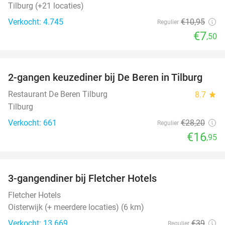
Tilburg (+21 locaties)
Verkocht: 4.745
€10
,95
Regulier
€7
,50
favorite_border
2-gangen keuzediner bij De Beren in Tilburg
40%
Restaurant De Beren Tilburg
8.7
star
Tilburg
Verkocht: 661
€28
,20
Regulier
€16
,95
favorite_border
3-gangendiner bij Fletcher Hotels
42%
Fletcher Hotels
Oisterwijk (+ meerdere locaties) (6 km)
Verkocht: 13.669
€39
Regulier