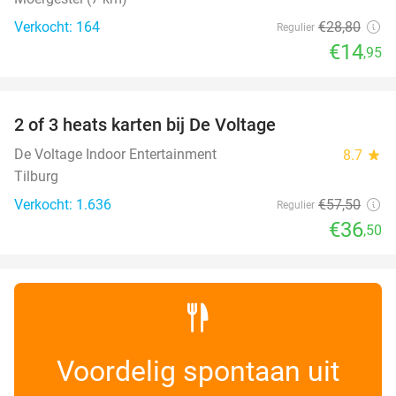
Verkocht: 164
€28
,80
Regulier
€14
,95
favorite_border
2 of 3 heats karten bij De Voltage
37%
De Voltage Indoor Entertainment
8.7
star
Tilburg
Verkocht: 1.636
€57
,50
Regulier
€36
,50
Voordelig spontaan uit