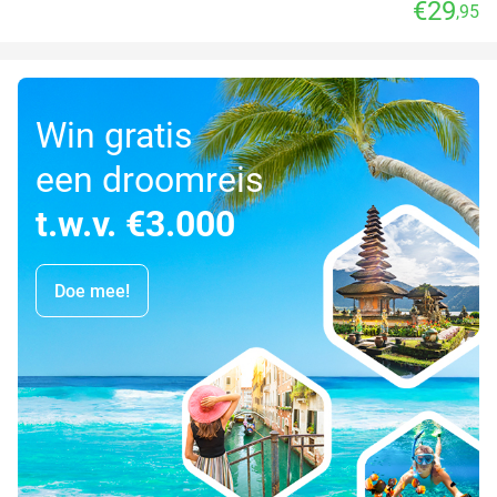
€29
,95
Win gratis
een droomreis
t.w.v. €3.000
Doe mee!