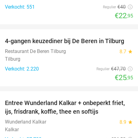
Verkocht: 551
€40
Regulier
€22
,95
favorite_border
4-gangen keuzediner bij De Beren in Tilburg
46%
Restaurant De Beren Tilburg
8.7
star
Tilburg
Verkocht: 2.220
€47
,70
Regulier
€25
,95
favorite_border
Entree Wunderland Kalkar + onbeperkt friet,
32%
ijs, frisdrank, koffie, thee en softijs
Wunderland Kalkar
8.9
star
Kalkar