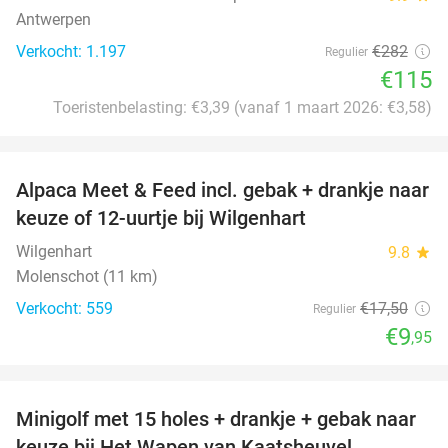
Antwerpen
Verkocht: 1.197
€282
Regulier
€115
Toeristenbelasting: €3,39 (vanaf 1 maart 2026: €3,58)
favorite_border
Alpaca Meet & Feed incl. gebak + drankje naar
43%
keuze of 12-uurtje bij Wilgenhart
Wilgenhart
9.8
star
Molenschot (11 km)
Verkocht: 559
€17
,50
Regulier
€9
,95
favorite_border
Minigolf met 15 holes + drankje + gebak naar
41%
keuze bij Het Wapen van Kaatsheuvel