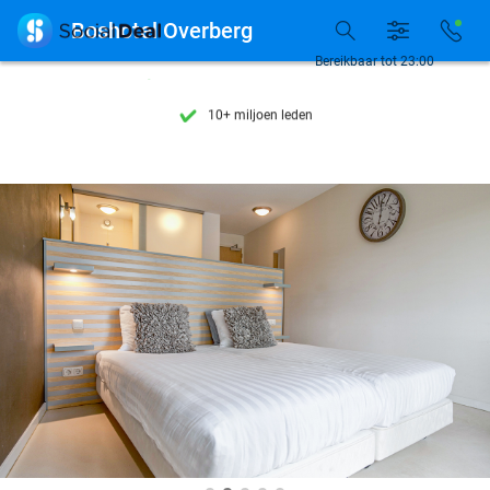
Ontdek 15.000+ deals

Boshotel Overberg
7 dagen per week beschikbaar
Bereikbaar tot 23:00
10+ miljoen leden
9,4
op basis van
206.108 reviews
Ontdek 15.000+ deals
7 dagen per week beschikbaar
10+ miljoen leden