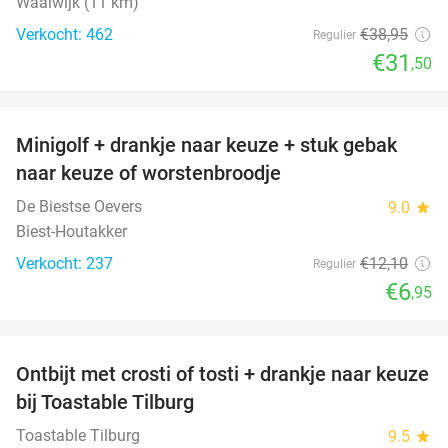
Waalwijk (11 km)
Verkocht: 462
€38
,95
Regulier
€31
,50
favorite_border
Minigolf + drankje naar keuze + stuk gebak
43%
naar keuze of worstenbroodje
De Biestse Oevers
9.0
star
Biest-Houtakker
Verkocht: 237
€12
,10
Regulier
€6
,95
favorite_border
Ontbijt met crosti of tosti + drankje naar keuze
38%
bij Toastable Tilburg
Toastable Tilburg
9.5
star