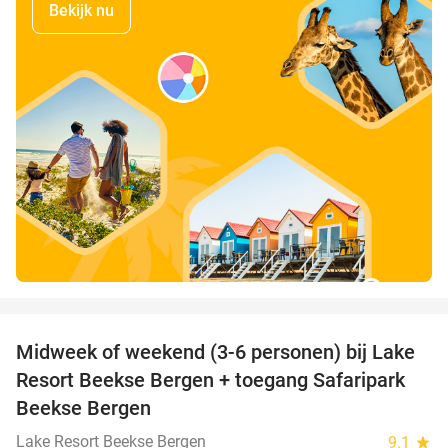
Bekijk nu
favorite_border
Midweek of weekend (3-6 personen) bij Lake
53%
Resort Beekse Bergen + toegang Safaripark
Beekse Bergen
Lake Resort Beekse Bergen
9.1
star