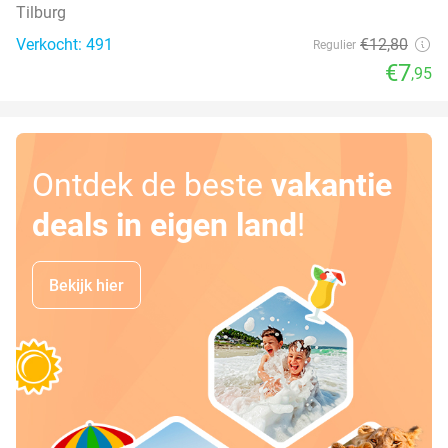
Tilburg
Verkocht: 491
€12
,80
Regulier
€7
,95
Ontdek de beste
vakantie
deals in eigen land
!
Bekijk hier