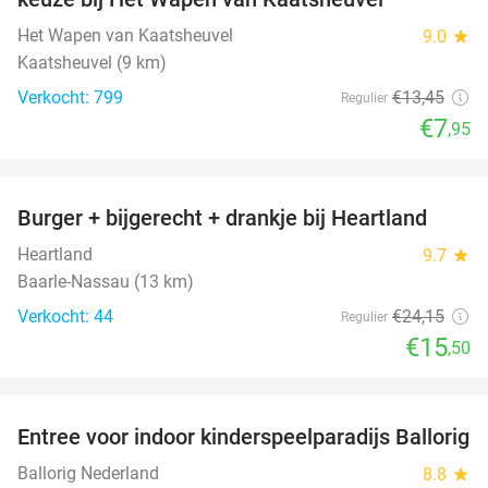
Het Wapen van Kaatsheuvel
9.0
star
Kaatsheuvel (9 km)
Verkocht: 799
€13
,45
Regulier
€7
,95
favorite_border
Burger + bijgerecht + drankje bij Heartland
36%
Heartland
9.7
star
Baarle-Nassau (13 km)
Verkocht: 44
€24
,15
Regulier
€15
,50
favorite_border
Entree voor indoor kinderspeelparadijs Ballorig
32%
Ballorig Nederland
8.8
star