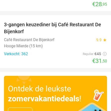
€28
,95
favorite_border
3-gangen keuzediner bij Café Restaurant De
30%
Bijenkorf
Café Restaurant De Bijenkorf
9.9
star
Hooge Mierde (15 km)
Verkocht: 362
€45
Regulier
€31
,50
Ontdek de leukste
zomervakantiedeals
!