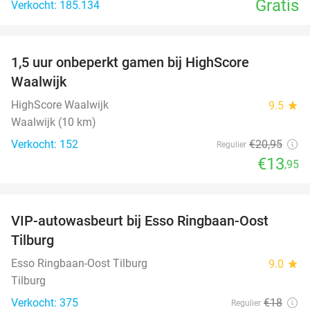
Gratis
Verkocht: 185.134
favorite_border
1,5 uur onbeperkt gamen bij HighScore
33%
Waalwijk
HighScore Waalwijk
9.5
star
Waalwijk (10 km)
Verkocht: 152
€20
,95
Regulier
€13
,95
favorite_border
VIP-autowasbeurt bij Esso Ringbaan-Oost
42%
Tilburg
Esso Ringbaan-Oost Tilburg
9.0
star
Tilburg
Verkocht: 375
€18
Regulier