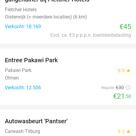
Fletcher Hotels
Oisterwijk (+ meerdere locaties) (6 km)
€45
Verkocht: 18.169
Excl. ca. €3 p.p.p.n. toeristenbelasting
favorite_border
Entree Pakawi Park
28%
Pakawi Park
8.9
star
Olmen
Verkocht: 12.506
€30
Regulier
€21
,50
favorite_border
Autowasbeurt 'Pantser'
45%
Carwash Tilburg
9.3
star