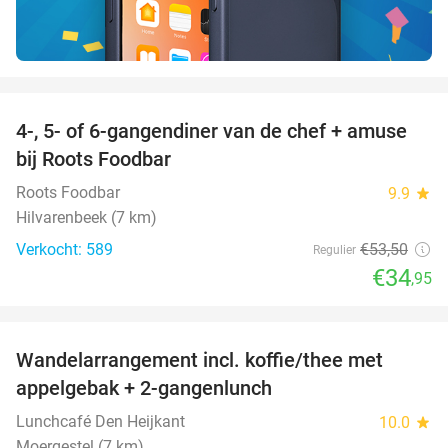
favorite_border
4-, 5- of 6-gangendiner van de chef + amuse
35%
bij Roots Foodbar
Roots Foodbar
9.9
star
Hilvarenbeek (7 km)
Verkocht: 589
€53
,50
Regulier
€34
,95
favorite_border
Wandelarrangement incl. koffie/thee met
48%
appelgebak + 2-gangenlunch
Lunchcafé Den Heijkant
10.0
star
Moergestel (7 km)