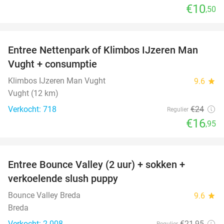
€10
,50
favorite_border
Entree Nettenpark of Klimbos IJzeren Man
29%
Vught + consumptie
Klimbos IJzeren Man Vught
9.6
star
Vught (12 km)
Verkocht: 718
€24
Regulier
€16
,95
favorite_border
Entree Bounce Valley (2 uur) + sokken +
46%
verkoelende slush puppy
Bounce Valley Breda
9.6
star
Breda
Verkocht: 2.008
€21
,95
Regulier