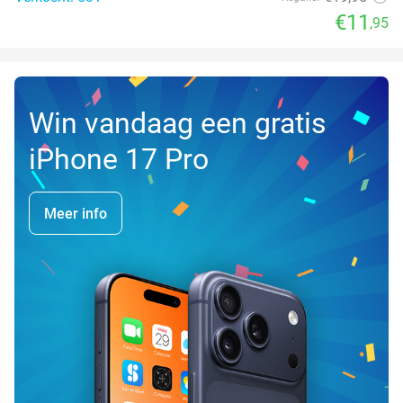
€11
,95
Win vandaag een gratis
iPhone 17 Pro
Meer info