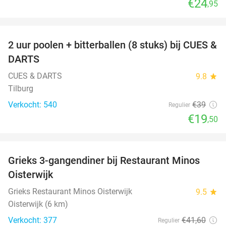
€24
,95
favorite_border
2 uur poolen + bitterballen (8 stuks) bij CUES &
50%
DARTS
CUES & DARTS
9.8
star
Tilburg
Verkocht: 540
€39
Regulier
€19
,50
favorite_border
Grieks 3-gangendiner bij Restaurant Minos
30%
Oisterwijk
Grieks Restaurant Minos Oisterwijk
9.5
star
Oisterwijk (6 km)
Verkocht: 377
€41
,60
Regulier