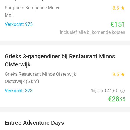
Sunparks Kempense Meren
8.5
star
Mol
€151
Verkocht: 975
Inclusief alle bijkomende kosten
favorite_border
Grieks 3-gangendiner bij Restaurant Minos
30%
Oisterwijk
Grieks Restaurant Minos Oisterwijk
9.5
star
Oisterwijk (6 km)
Verkocht: 373
€41
,60
Regulier
€28
,95
favorite_border
Entree Adventure Days
37%