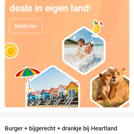
deals in eigen land
!
Bekijk hier
favorite_border
Burger + bijgerecht + drankje bij Heartland
36%