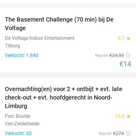
favorite_border
The Basement Challenge (70 min) bij De
44%
Voltage
De Voltage Indoor Entertainment
8.7
star
Tilburg
Verkocht: 1.840
€24
,95
Regulier
€14
favorite_border
Overnachting(en) voor 2 + ontbijt + evt. late
42%
check-out + evt. hoofdgerecht in Noord-
Limburg
Parc Boulée
10.0
star
Ven-Zelderheide
Verkocht: 60
€274
Regulier