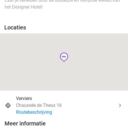
Laat je verleiden door de luxueuze en verfijnde wereld van
het Designer Hotel!
Locaties
hotel
Verviers
Chaussée de Theux 16
Routebeschrijving
Meer informatie