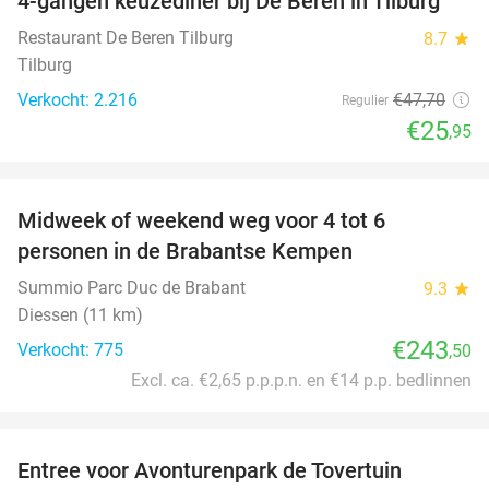
4-gangen keuzediner bij De Beren in Tilburg
46%
Restaurant De Beren Tilburg
8.7
star
Tilburg
Verkocht: 2.216
€47
,70
Regulier
€25
,95
favorite_border
Midweek of weekend weg voor 4 tot 6
personen in de Brabantse Kempen
Summio Parc Duc de Brabant
9.3
star
Diessen (11 km)
€243
Verkocht: 775
,50
Excl. ca. €2,65 p.p.p.n. en €14 p.p. bedlinnen
favorite_border
Entree voor Avonturenpark de Tovertuin
34%