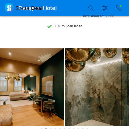
Ontdek 15.000+ deals

Designer Hotel
7 dagen per week beschikbaar
Bereikbaar tot 23:00
10+ miljoen leden
9,4
op basis van
205.945 reviews
Ontdek 15.000+ deals
7 dagen per week beschikbaar
10+ miljoen leden