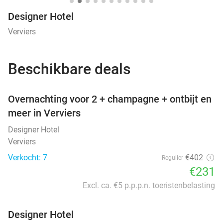
Designer Hotel
Verviers
Beschikbare deals
favorite_border
Overnachting voor 2 + champagne + ontbijt en
meer in Verviers
Designer Hotel
Verviers
Verkocht: 7
€402
Regulier
€231
Excl. ca. €5 p.p.p.n. toeristenbelasting
Designer Hotel