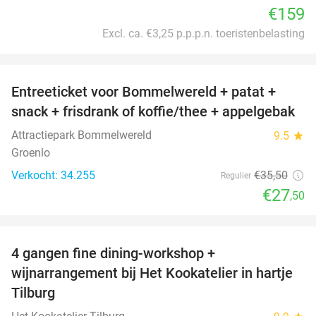
€159
Excl. ca. €3,25 p.p.p.n. toeristenbelasting
favorite_border
Entreeticket voor Bommelwereld + patat +
23%
snack + frisdrank of koffie/thee + appelgebak
Attractiepark Bommelwereld
9.5
star
Groenlo
Verkocht: 34.255
€35
,50
Regulier
€27
,50
favorite_border
4 gangen fine dining-workshop +
32%
wijnarrangement bij Het Kookatelier in hartje
Tilburg