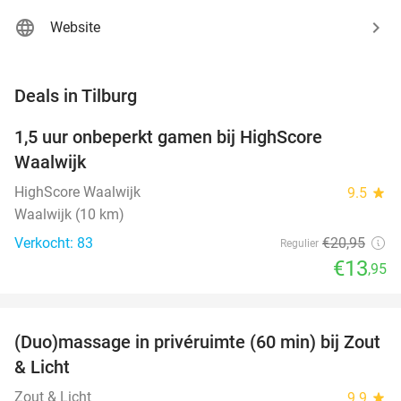
Website
favorite_border
Deals in Tilburg
1,5 uur onbeperkt gamen bij HighScore
33%
NEW
Waalwijk
TODAY
HighScore Waalwijk
9.5
star
Waalwijk (10 km)
Verkocht: 83
€20
,95
Regulier
€13
,95
favorite_border
(Duo)massage in privéruimte (60 min) bij Zout
49%
& Licht
Zout & Licht
9.9
star