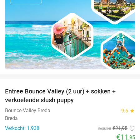
favorite_border
Entree Bounce Valley (2 uur) + sokken +
46%
verkoelende slush puppy
Bounce Valley Breda
9.6
star
Breda
Verkocht: 1.938
€21
,95
Regulier
€11
,95