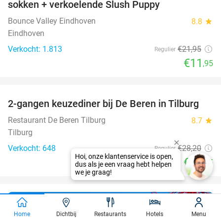
sokken + verkoelende Slush Puppy
Bounce Valley Eindhoven
8.8
star
Eindhoven
Verkocht: 1.813
€21
,95
Regulier
€11
,95
favorite_border
2-gangen keuzediner bij De Beren in Tilburg
40%
Restaurant De Beren Tilburg
8.7
star
Tilburg
Verkocht: 648
€28
,20
Regulier
€16
,95
Waar gaat jouw
Home
Dichtbij
Restaurants
Hotels
Menu