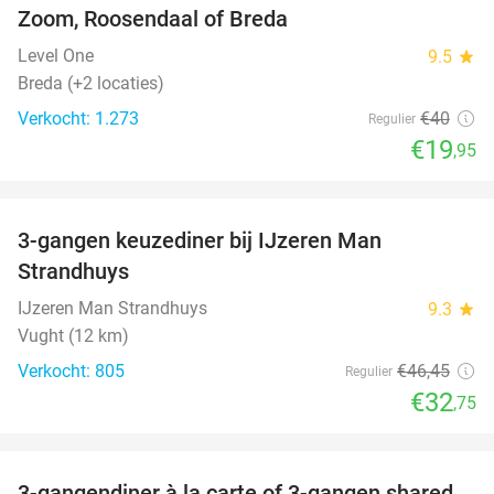
Zoom, Roosendaal of Breda
Level One
9.5
star
Breda (+2 locaties)
Verkocht: 1.273
€40
Regulier
€19
,95
favorite_border
3-gangen keuzediner bij IJzeren Man
29%
Strandhuys
IJzeren Man Strandhuys
9.3
star
Vught (12 km)
Verkocht: 805
€46
,45
Regulier
€32
,75
favorite_border
3-gangendiner à la carte of 3-gangen shared