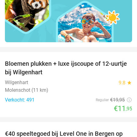
favorite_border
Bloemen plukken + luxe ijscoupe of 12-uurtje
40%
bij Wilgenhart
Wilgenhart
9.8
star
Molenschot (11 km)
Verkocht: 491
€19
,95
Regulier
€11
,95
favorite_border
€40 speeltegoed bij Level One in Bergen op
50%