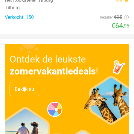
Het Kookatelier Tilburg
9.9
star
Tilburg
Verkocht: 150
€95
Regulier
€64
,95
Ontdek de leukste
zomervakantiedeals
!
Bekijk nu