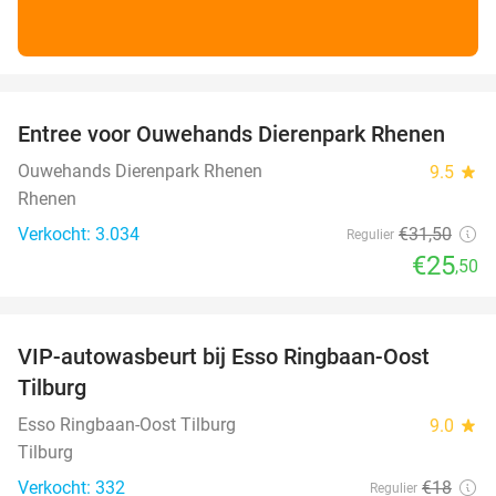
favorite_border
Entree voor Ouwehands Dierenpark Rhenen
19%
Ouwehands Dierenpark Rhenen
9.5
star
Rhenen
Verkocht: 3.034
€31
,50
Regulier
€25
,50
favorite_border
VIP-autowasbeurt bij Esso Ringbaan-Oost
42%
Tilburg
Esso Ringbaan-Oost Tilburg
9.0
star
Tilburg
Verkocht: 332
€18
Regulier