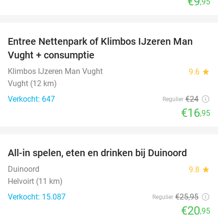
€9
,95
favorite_border
Entree Nettenpark of Klimbos IJzeren Man
29%
Vught + consumptie
Klimbos IJzeren Man Vught
9.6
star
Vught (12 km)
Verkocht: 647
€24
Regulier
€16
,95
favorite_border
All-in spelen, eten en drinken bij Duinoord
19%
Duinoord
9.8
star
Helvoirt (11 km)
Verkocht: 15.087
€25
,95
Regulier
€20
,95