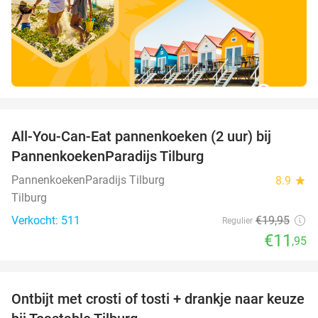
favorite_border
All-You-Can-Eat pannenkoeken (2 uur) bij
40%
PannenkoekenParadijs Tilburg
PannenkoekenParadijs Tilburg
8.9
star
Tilburg
Verkocht: 511
€19
,95
Regulier
€11
,95
favorite_border
Ontbijt met crosti of tosti + drankje naar keuze
38%