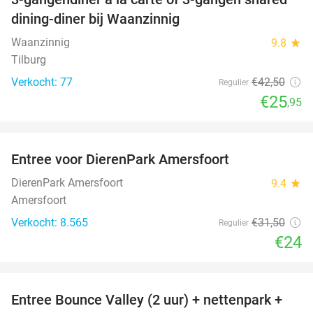
39%
dining-diner bij Waanzinnig
Waanzinnig
9.8
star
Tilburg
Verkocht: 77
€42
,50
Regulier
€25
,95
favorite_border
Entree voor DierenPark Amersfoort
24%
DierenPark Amersfoort
9.4
star
Amersfoort
Verkocht: 8.565
€31
,50
Regulier
€24
favorite_border
Entree Bounce Valley (2 uur) + nettenpark +
46%