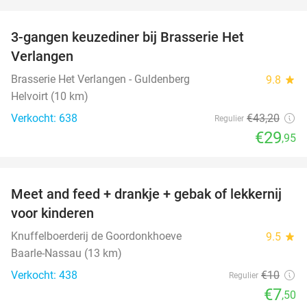
favorite_border
3-gangen keuzediner bij Brasserie Het
31%
Verlangen
Brasserie Het Verlangen - Guldenberg
9.8
star
Helvoirt (10 km)
Verkocht: 638
€43
,20
Regulier
€29
,95
favorite_border
Meet and feed + drankje + gebak of lekkernij
25%
voor kinderen
Knuffelboerderij de Goordonkhoeve
9.5
star
Baarle-Nassau (13 km)
Verkocht: 438
€10
Regulier
€7
,50