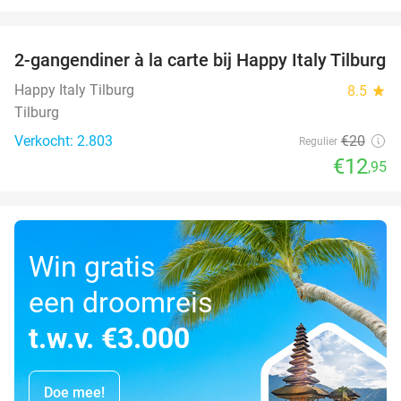
favorite_border
2-gangendiner à la carte bij Happy Italy Tilburg
35%
Happy Italy Tilburg
8.5
star
Tilburg
Verkocht: 2.803
€20
Regulier
€12
,95
Win gratis
een droomreis
t.w.v. €3.000
Doe mee!