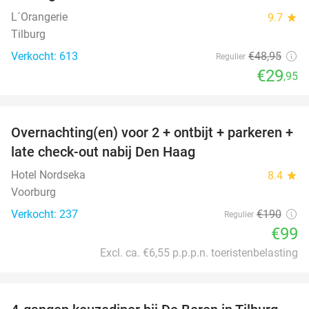
L´Orangerie
9.7
star
Tilburg
Verkocht: 613
€48
,95
Regulier
€29
,95
favorite_border
Overnachting(en) voor 2 + ontbijt + parkeren +
48%
late check-out nabij Den Haag
Hotel Nordseka
8.4
star
Voorburg
Verkocht: 237
€190
Regulier
€99
Excl. ca. €6,55 p.p.p.n. toeristenbelasting
favorite_border