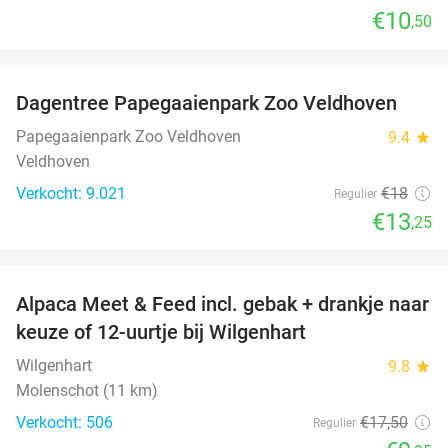
€10
,50
favorite_border
Dagentree Papegaaienpark Zoo Veldhoven
26%
Papegaaienpark Zoo Veldhoven
9.4
star
Veldhoven
Verkocht: 9.021
€18
Regulier
€13
,25
favorite_border
Alpaca Meet & Feed incl. gebak + drankje naar
43%
keuze of 12-uurtje bij Wilgenhart
Wilgenhart
9.8
star
Molenschot (11 km)
Verkocht: 506
€17
,50
Regulier