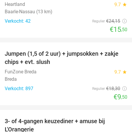
Heartland
9.7
star
Baarle-Nassau (13 km)
Verkocht: 42
€24
,15
Regulier
€15
,50
favorite_border
Jumpen (1,5 of 2 uur) + jumpsokken + zakje
48%
chips + evt. slush
FunZone Breda
9.7
star
Breda
Verkocht: 897
€18
,30
Regulier
€9
,50
favorite_border
3- of 4-gangen keuzediner + amuse bij
39%
L'Orangerie