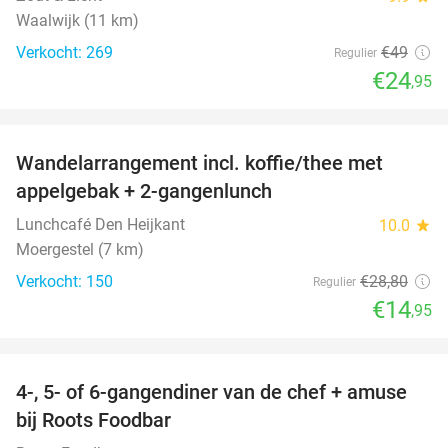
Waalwijk (11 km)
Verkocht: 269
€49
Regulier
€24
,95
favorite_border
Wandelarrangement incl. koffie/thee met
48%
appelgebak + 2-gangenlunch
Lunchcafé Den Heijkant
10.0
star
Moergestel (7 km)
Verkocht: 150
€28
,80
Regulier
€14
,95
favorite_border
4-, 5- of 6-gangendiner van de chef + amuse
35%
bij Roots Foodbar