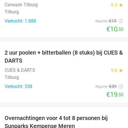
Carwash Tilburg
9.3
star
Tilburg
Verkocht: 1.888
€19
Regulier
€10
,50
favorite_border
2 uur poolen + bitterballen (8 stuks) bij CUES &
50%
DARTS
CUES & DARTS
9.8
star
Tilburg
Verkocht: 538
€39
Regulier
€19
,50
favorite_border
Overnachtingen voor 4 tot 8 personen bij
Sunparks Kempense Meren