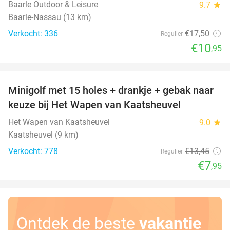
Baarle Outdoor & Leisure
9.7
star
Baarle-Nassau (13 km)
Verkocht: 336
€17
,50
Regulier
€10
,95
favorite_border
Minigolf met 15 holes + drankje + gebak naar
41%
keuze bij Het Wapen van Kaatsheuvel
Het Wapen van Kaatsheuvel
9.0
star
Kaatsheuvel (9 km)
Verkocht: 778
€13
,45
Regulier
€7
,95
Ontdek de beste
vakantie