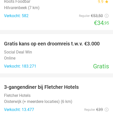
Roots Foodbar
9.9
star
Hilvarenbeek (7 km)
Verkocht: 582
€53
,50
Regulier
€34
,95
favorite_border
Gratis kans op een droomreis t.w.v. €3.000
Social Deal Win
Online
Gratis
Verkocht: 183.271
favorite_border
3-gangendiner bij Fletcher Hotels
42%
Fletcher Hotels
Oisterwijk (+ meerdere locaties) (6 km)
Verkocht: 13.477
€39
Regulier