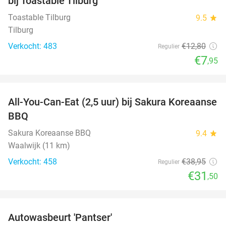
bij Toastable Tilburg
Toastable Tilburg
9.5
star
Tilburg
Verkocht: 483
€12
,80
Regulier
€7
,95
favorite_border
All-You-Can-Eat (2,5 uur) bij Sakura Koreaanse
19%
BBQ
Sakura Koreaanse BBQ
9.4
star
Waalwijk (11 km)
Verkocht: 458
€38
,95
Regulier
€31
,50
favorite_border
Autowasbeurt 'Pantser'
45%