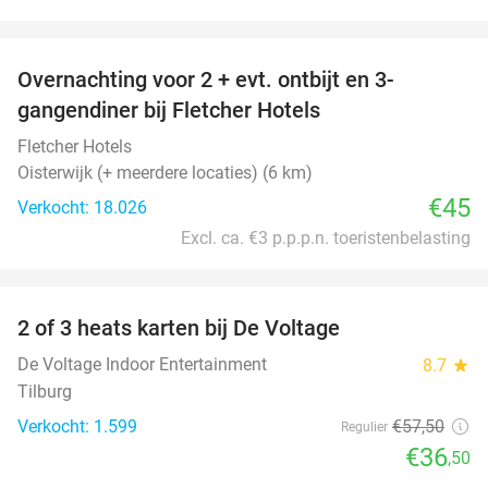
favorite_border
Overnachting voor 2 + evt. ontbijt en 3-
gangendiner bij Fletcher Hotels
Fletcher Hotels
Oisterwijk (+ meerdere locaties) (6 km)
€45
Verkocht: 18.026
Excl. ca. €3 p.p.p.n. toeristenbelasting
favorite_border
2 of 3 heats karten bij De Voltage
37%
De Voltage Indoor Entertainment
8.7
star
Tilburg
Verkocht: 1.599
€57
,50
Regulier
€36
,50