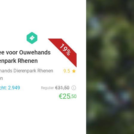
favorite_border
hexagon
events
19%
ee voor Ouwehands
enpark Rhenen
ands Dierenpark Rhenen
9.5
star
en
cht: 2.949
€31
,50
Regulier
€25
,50