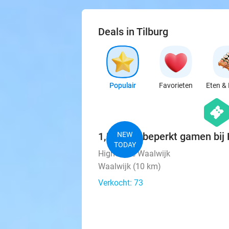
Deals in Tilburg
Populair
Favorieten
Eten & 
hexago
events
1,5 uur onbeperkt gamen bij
NEW
TODAY
HighScore Waalwijk
Waalwijk (10 km)
Verkocht: 73