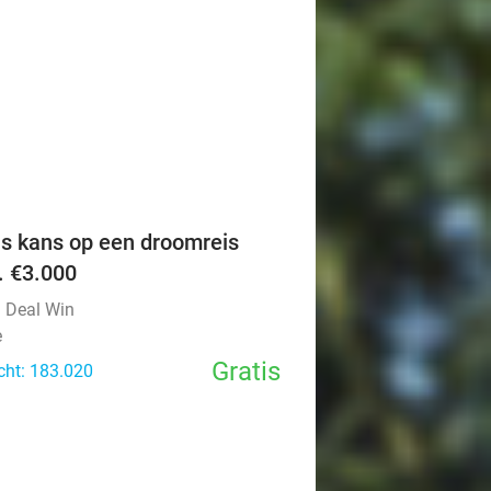
favorite_border
is kans op een droomreis
v. €3.000
l Deal Win
e
Gratis
cht: 183.020