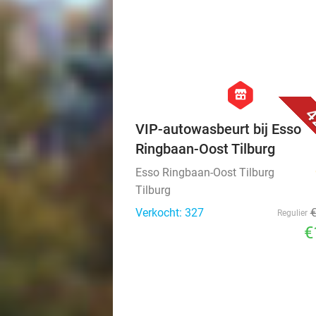
hexagon
store
4
VIP-autowasbeurt bij Esso
Ringbaan-Oost Tilburg
Esso Ringbaan-Oost Tilburg
Tilburg
Verkocht: 327
Regulier
€