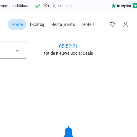
 week beschikbaar
10+ miljoen leden
Home
Dichtbij
Restaurants
Hotels
05:52:19
keyboard_arrow_down
tot de nieuwe Social Deals
notifications