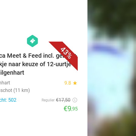
favorite_border
hexagon
events
43%
ca Meet & Feed incl. gebak +
kje naar keuze of 12-uurtje
Wilgenhart
nhart
9.8
star
schot (11 km)
cht: 502
€17
,50
Regulier
€9
,95