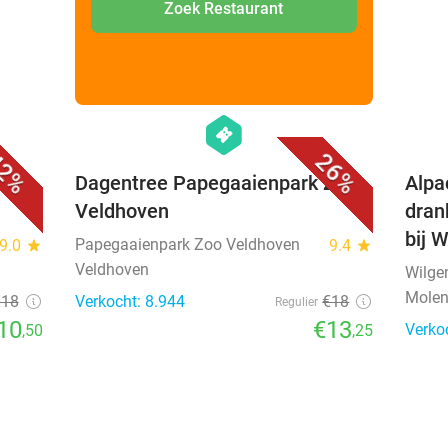
Zoek Restaurant
favorite_border
favorite_border
hexagon
events
2%
26%
Dagentree Papegaaienpark Zoo
Alpa
Veldhoven
dran
bij 
Papegaaienpark Zoo Veldhoven
9.0
star
9.4
star
Veldhoven
Wilge
Molen
€18
Verkocht: 8.944
€18
Regulier
10
€13
Verko
,50
,25