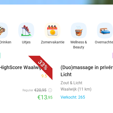
Drinken
Uitjes
Zomervakantie
Wellness &
Overnacht
Beauty
favorite_border
n
33%
 HighScore Waalwijk
(Duo)massage in privér
Licht
9.5
star
Zout & Licht
Waalwijk (11 km)
€20
,95
Regulier
€13
Verkocht: 265
,95