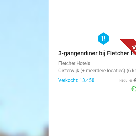
hexagon
food
4
3-gangendiner bij Fletcher H
Fletcher Hotels
Oisterwijk (+ meerdere locaties) (6 
Verkocht: 13.458
Regulier
€