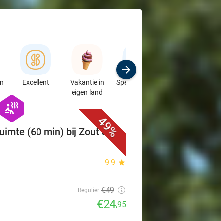
en
Excellent
Vakantie in
Speciaalzaken
Sport
eigen land
& Auto's
favorite_border
hexagon
wellness
49%
uimte (60 min) bij Zout &
9.9
star
€49
Regulier
€24
,95