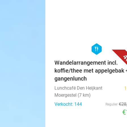
hexagon
food
4
Wandelarrangement incl.
koffie/thee met appelgebak 
gangenlunch
Lunchcafé Den Heijkant
1
Moergestel (7 km)
Verkocht: 144
€28
Regulier
€