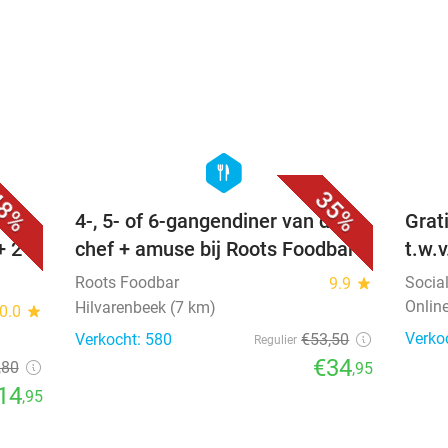
favorite_border
favorite_border
hexagon
food
8%
35%
4-, 5- of 6-gangendiner van de
Grat
+ 2-
chef + amuse bij Roots Foodbar
t.w.
Roots Foodbar
Socia
9.9
star
Onlin
Hilvarenbeek (7 km)
0.0
star
Verko
Verkocht: 580
€53
,50
Regulier
€34
,80
,95
14
,95