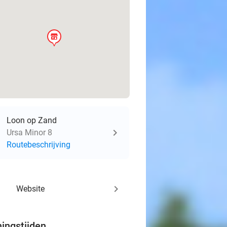
store
Loon op Zand
Ursa Minor 8
Routebeschrijving
keyboard_arrow_right
Website
ingstijden