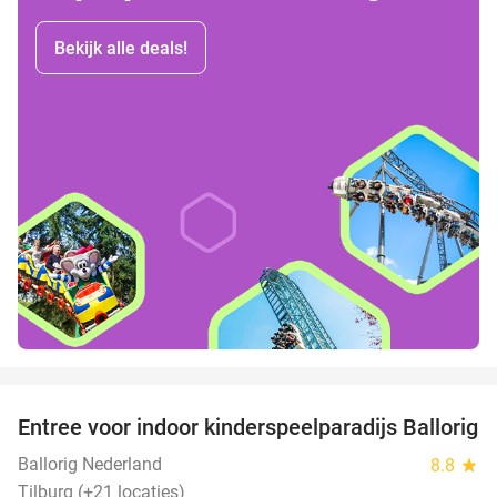
Bekijk alle deals!
favorite_border
Entree voor indoor kinderspeelparadijs Ballorig
32%
Ballorig Nederland
8.8
star
Tilburg (+21 locaties)