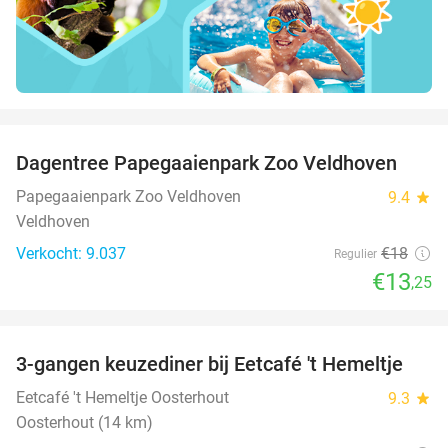
favorite_border
Dagentree Papegaaienpark Zoo Veldhoven
26%
Papegaaienpark Zoo Veldhoven
9.4
star
Veldhoven
Verkocht: 9.037
€18
Regulier
€13
,25
favorite_border
3-gangen keuzediner bij Eetcafé 't Hemeltje
43%
Eetcafé 't Hemeltje Oosterhout
9.3
star
Oosterhout (14 km)