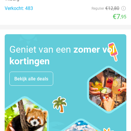
Verkocht: 483
€12
,80
Regulier
€7
,95
Geniet van een
zomer vol
kortingen
Bekijk alle deals