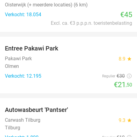
Oisterwijk (+ meerdere locaties) (6 km)
€45
Verkocht: 18.054
Excl. ca. €3 p.p.p.n. toeristenbelasting
favorite_border
Entree Pakawi Park
28%
Pakawi Park
8.9
star
Olmen
Verkocht: 12.195
€30
Regulier
€21
,50
favorite_border
Autowasbeurt 'Pantser'
45%
Carwash Tilburg
9.3
star
Tilburg