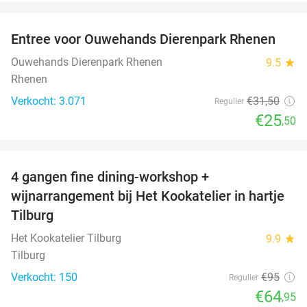
favorite_border
Entree voor Ouwehands Dierenpark Rhenen
19%
Ouwehands Dierenpark Rhenen
9.5
star
Rhenen
Verkocht: 3.071
€31
,50
Regulier
€25
,50
favorite_border
4 gangen fine dining-workshop +
32%
wijnarrangement bij Het Kookatelier in hartje
Tilburg
Het Kookatelier Tilburg
9.9
star
Tilburg
Verkocht: 150
€95
Regulier
€64
,95