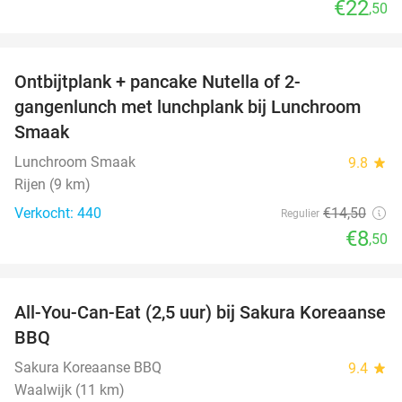
€22
,50
favorite_border
Ontbijtplank + pancake Nutella of 2-
41%
gangenlunch met lunchplank bij Lunchroom
Smaak
Lunchroom Smaak
9.8
star
Rijen (9 km)
Verkocht: 440
€14
,50
Regulier
€8
,50
favorite_border
All-You-Can-Eat (2,5 uur) bij Sakura Koreaanse
19%
BBQ
Sakura Koreaanse BBQ
9.4
star
Waalwijk (11 km)