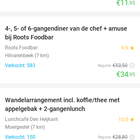
€11
,95
favorite_border
4-, 5- of 6-gangendiner van de chef + amuse
35%
bij Roots Foodbar
Roots Foodbar
9.9
star
Hilvarenbeek (7 km)
Verkocht: 583
€53
,50
Regulier
€34
,95
favorite_border
Wandelarrangement incl. koffie/thee met
48%
appelgebak + 2-gangenlunch
Lunchcafé Den Heijkant
10.0
star
Moergestel (7 km)
Verkocht: 150
€28
,80
Regulier