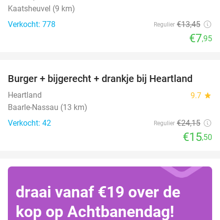
Kaatsheuvel (9 km)
Verkocht: 778
€13
,45
Regulier
€7
,95
favorite_border
Burger + bijgerecht + drankje bij Heartland
36%
Heartland
9.7
star
Baarle-Nassau (13 km)
Verkocht: 42
€24
,15
Regulier
€15
,50
draai vanaf €19 over de
kop op Achtbanendag!