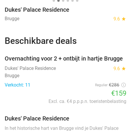
Dukes' Palace Residence
Brugge
9.6
star
Beschikbare deals
favorite_border
Overnachting voor 2 + ontbijt in hartje Brugge
Dukes' Palace Residence
9.6
star
Brugge
Verkocht: 11
€286
Regulier
€159
Excl. ca. €4 p.p.p.n. toeristenbelasting
Dukes' Palace Residence
In het historische hart van Brugge vind je Dukes' Palace