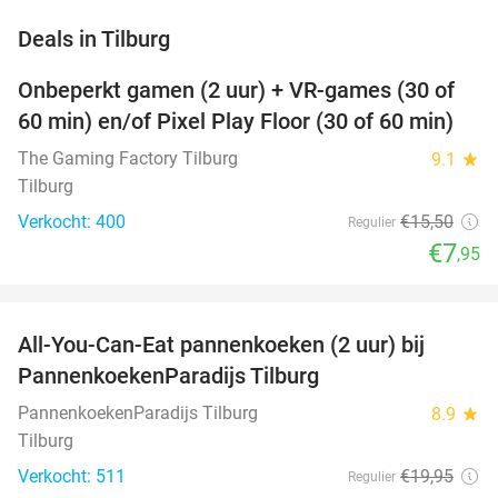
favorite_border
Deals in Tilburg
Onbeperkt gamen (2 uur) + VR-games (30 of
49%
60 min) en/of Pixel Play Floor (30 of 60 min)
The Gaming Factory Tilburg
9.1
star
Tilburg
Verkocht: 400
€15
,50
Regulier
€7
,95
favorite_border
All-You-Can-Eat pannenkoeken (2 uur) bij
40%
PannenkoekenParadijs Tilburg
PannenkoekenParadijs Tilburg
8.9
star
Tilburg
Verkocht: 511
€19
,95
Regulier