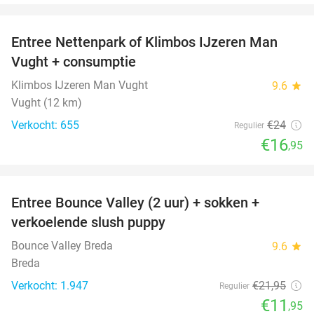
favorite_border
Entree Nettenpark of Klimbos IJzeren Man
29%
Vught + consumptie
Klimbos IJzeren Man Vught
9.6
star
Vught (12 km)
Verkocht: 655
€24
Regulier
€16
,95
favorite_border
Entree Bounce Valley (2 uur) + sokken +
46%
verkoelende slush puppy
Bounce Valley Breda
9.6
star
Breda
Verkocht: 1.947
€21
,95
Regulier
€11
,95