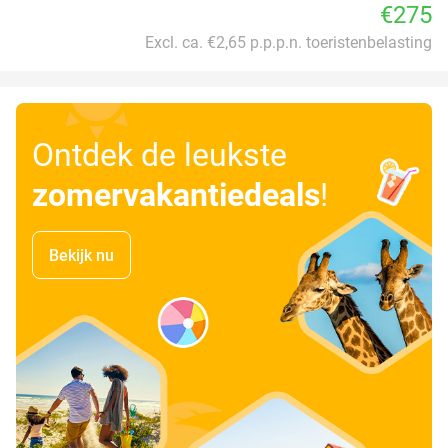
€275
Excl. ca. €2,65 p.p.p.n. toeristenbelasting
Ontdek de leukste
zomervakantiedeals
!
Bekijk nu