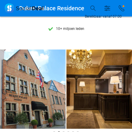
Ontdek 15.000+ deals

Dukes' Palace Residence
7 dagen per week beschikbaar
Bereikbaar vanaf 07:00
10+ miljoen leden
9,4
op basis van
205.978 reviews
Ontdek 15.000+ deals
7 dagen per week beschikbaar
10+ miljoen leden