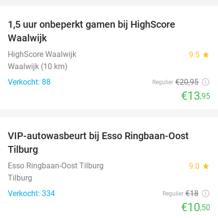
1,5 uur onbeperkt gamen bij HighScore
33%
Waalwijk
HighScore Waalwijk
9.5
star
Waalwijk (10 km)
Verkocht: 88
€20
,95
Regulier
€13
,95
favorite_border
VIP-autowasbeurt bij Esso Ringbaan-Oost
42%
Tilburg
Esso Ringbaan-Oost Tilburg
9.0
star
Tilburg
Verkocht: 334
€18
Regulier
€10
,50