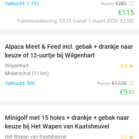
Verkocht: 1.192
€282
Regulier
€115
Toeristenbelasting: €3,39 (vanaf 1 maart 2026: €3,58)
favorite_border
Alpaca Meet & Feed incl. gebak + drankje naar
43%
keuze of 12-uurtje bij Wilgenhart
Wilgenhart
9.8
star
Molenschot (11 km)
Verkocht: 506
€17
,50
Regulier
€9
,95
favorite_border
Minigolf met 15 holes + drankje + gebak naar
41%
keuze bij Het Wapen van Kaatsheuvel
Het Wapen van Kaatsheuvel
9.0
star