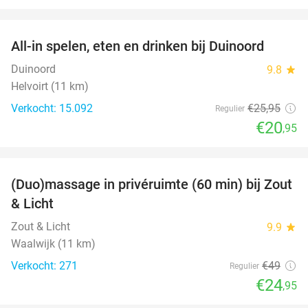
favorite_border
All-in spelen, eten en drinken bij Duinoord
19%
Duinoord
9.8
star
Helvoirt (11 km)
Verkocht: 15.092
€25
,95
Regulier
€20
,95
favorite_border
(Duo)massage in privéruimte (60 min) bij Zout
49%
& Licht
Zout & Licht
9.9
star
Waalwijk (11 km)
Verkocht: 271
€49
Regulier
€24
,95
favorite_border