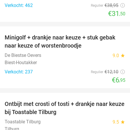
Verkocht: 462
€38
,95
Regulier
€31
,50
favorite_border
Minigolf + drankje naar keuze + stuk gebak
43%
naar keuze of worstenbroodje
De Biestse Oevers
9.0
star
Biest-Houtakker
Verkocht: 237
€12
,10
Regulier
€6
,95
favorite_border
Ontbijt met crosti of tosti + drankje naar keuze
38%
bij Toastable Tilburg
Toastable Tilburg
9.5
star
Tilburg