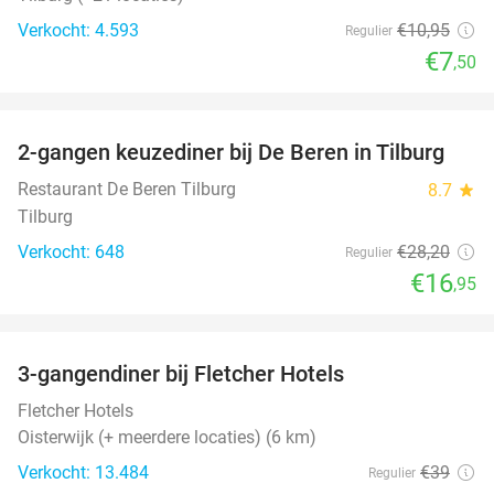
Verkocht: 4.593
€10
,95
Regulier
€7
,50
favorite_border
2-gangen keuzediner bij De Beren in Tilburg
40%
Restaurant De Beren Tilburg
8.7
star
Tilburg
Verkocht: 648
€28
,20
Regulier
€16
,95
favorite_border
3-gangendiner bij Fletcher Hotels
42%
Fletcher Hotels
Oisterwijk (+ meerdere locaties) (6 km)
Verkocht: 13.484
€39
Regulier