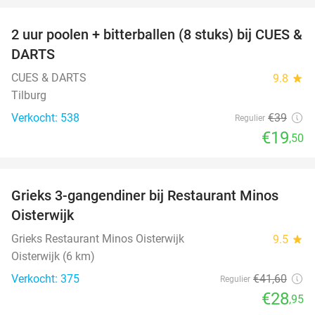
2 uur poolen + bitterballen (8 stuks) bij CUES &
50%
DARTS
CUES & DARTS
9.8
star
Tilburg
Verkocht: 538
€39
Regulier
€19
,50
favorite_border
Grieks 3-gangendiner bij Restaurant Minos
30%
Oisterwijk
Grieks Restaurant Minos Oisterwijk
9.5
star
Oisterwijk (6 km)
Verkocht: 375
€41
,60
Regulier
€28
,95