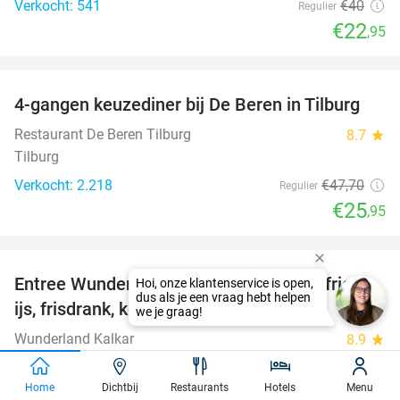
Verkocht: 541
€40
Regulier
€22
,95
favorite_border
4-gangen keuzediner bij De Beren in Tilburg
46%
Restaurant De Beren Tilburg
8.7
star
Tilburg
Verkocht: 2.218
€47
,70
Regulier
€25
,95
favorite_border
Entree Wunderland Kalkar + onbeperkt friet,
32%
ijs, frisdrank, koffie, thee en softijs
Wunderland Kalkar
8.9
star
Kalkar
Verkocht: 27.338
€36
,50
Home
Dichtbij
Restaurants
Hotels
Menu
Regulier