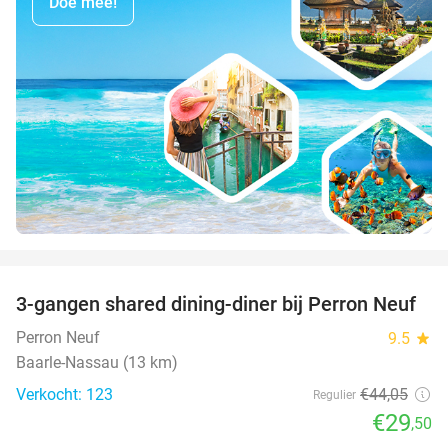
Doe mee!
favorite_border
3-gangen shared dining-diner bij Perron Neuf
33%
Perron Neuf
9.5
star
Baarle-Nassau (13 km)
Verkocht: 123
€44
,05
Regulier
€29
,50