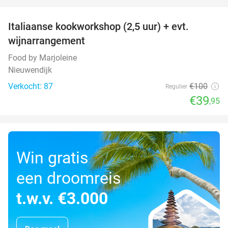
favorite_border
Italiaanse kookworkshop (2,5 uur) + evt.
60%
wijnarrangement
Food by Marjoleine
Nieuwendijk
Verkocht: 87
€100
Regulier
€39
,95
Win gratis
een droomreis
t.w.v. €3.000