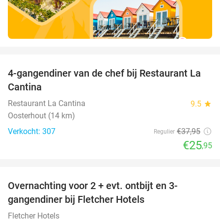
favorite_border
4-gangendiner van de chef bij Restaurant La
32%
Cantina
Restaurant La Cantina
9.5
star
Oosterhout (14 km)
Verkocht: 307
€37
,95
Regulier
€25
,95
favorite_border
Overnachting voor 2 + evt. ontbijt en 3-
gangendiner bij Fletcher Hotels
Fletcher Hotels