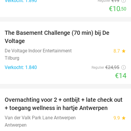
Verkocht: 1.890
€19
Regulier
€10
,50
favorite_border
The Basement Challenge (70 min) bij De
44%
Voltage
De Voltage Indoor Entertainment
8.7
star
Tilburg
Verkocht: 1.840
€24
,95
Regulier
€14
favorite_border
Overnachting voor 2 + ontbijt + late check out
59%
+ toegang wellness in hartje Antwerpen
Van der Valk Park Lane Antwerpen
9.9
star
Antwerpen