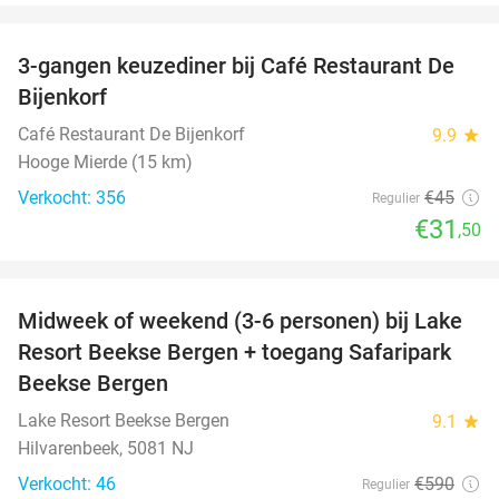
favorite_border
3-gangen keuzediner bij Café Restaurant De
30%
Bijenkorf
Café Restaurant De Bijenkorf
9.9
star
Hooge Mierde (15 km)
Verkocht: 356
€45
Regulier
€31
,50
favorite_border
Midweek of weekend (3-6 personen) bij Lake
53%
Resort Beekse Bergen + toegang Safaripark
Beekse Bergen
Lake Resort Beekse Bergen
9.1
star
Hilvarenbeek, 5081 NJ
Verkocht: 46
€590
Regulier