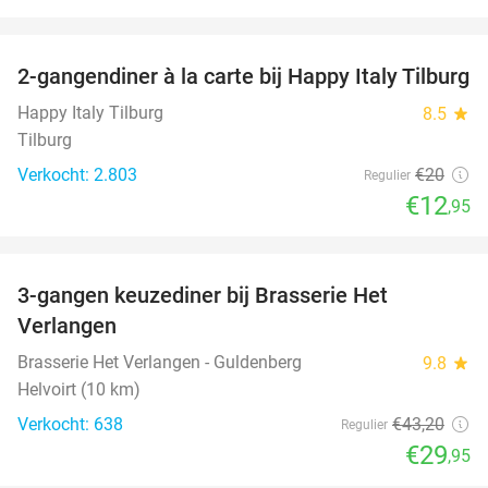
favorite_border
2-gangendiner à la carte bij Happy Italy Tilburg
35%
Happy Italy Tilburg
8.5
star
Tilburg
Verkocht: 2.803
€20
Regulier
€12
,95
favorite_border
3-gangen keuzediner bij Brasserie Het
31%
Verlangen
Brasserie Het Verlangen - Guldenberg
9.8
star
Helvoirt (10 km)
Verkocht: 638
€43
,20
Regulier
€29
,95