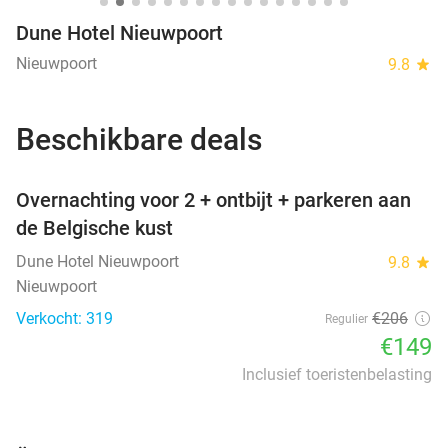
Dune Hotel Nieuwpoort
Nieuwpoort
9.8
star
Beschikbare deals
favorite_border
Overnachting voor 2 + ontbijt + parkeren aan
de Belgische kust
Dune Hotel Nieuwpoort
9.8
star
Nieuwpoort
Verkocht: 319
€206
Regulier
€149
Inclusief toeristenbelasting
favorite_border