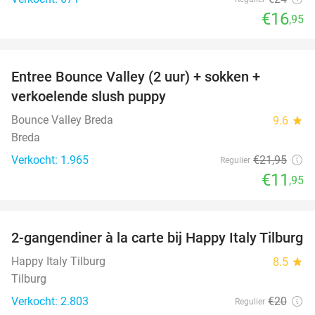
€16
,95
favorite_border
Entree Bounce Valley (2 uur) + sokken +
46%
verkoelende slush puppy
Bounce Valley Breda
9.6
star
Breda
Verkocht: 1.965
€21
,95
Regulier
€11
,95
favorite_border
2-gangendiner à la carte bij Happy Italy Tilburg
35%
Happy Italy Tilburg
8.5
star
Tilburg
Verkocht: 2.803
€20
Regulier