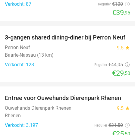
Verkocht: 87
€100
Regulier
€39
,95
favorite_border
3-gangen shared dining-diner bij Perron Neuf
33%
Perron Neuf
9.5
star
Baarle-Nassau (13 km)
Verkocht: 123
€44
,05
Regulier
€29
,50
favorite_border
Entree voor Ouwehands Dierenpark Rhenen
19%
Ouwehands Dierenpark Rhenen
9.5
star
Rhenen
Verkocht: 3.197
€31
,50
Regulier
€25
,50