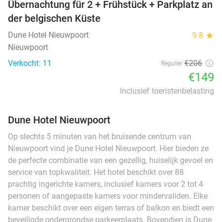
Übernachtung für 2 + Frühstück + Parkplatz an
der belgischen Küste
Dune Hotel Nieuwpoort
9.8
star
Nieuwpoort
Verkocht: 11
€206
Regulier
€149
Inclusief toeristenbelasting
Dune Hotel Nieuwpoort
Op slechts 5 minuten van het bruisende centrum van
Nieuwpoort vind je Dune Hotel Nieuwpoort. Hier bieden ze
de perfecte combinatie van een gezellig, huiselijk gevoel en
service van topkwaliteit. Het hotel beschikt over 88
prachtig ingerichte kamers, inclusief kamers voor 2 tot 4
personen of aangepaste kamers voor mindervaliden. Elke
kamer beschikt over een eigen terras of balkon en biedt een
beveiligde ondergrondse parkeerplaats. Bovendien is Dune