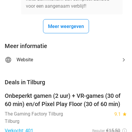
voor een aangenaam verblijf!
Meer weergeven
Meer informatie
Website
favorite_border
Deals in Tilburg
Onbeperkt gamen (2 uur) + VR-games (30 of
49%
60 min) en/of Pixel Play Floor (30 of 60 min)
The Gaming Factory Tilburg
9.1
star
Tilburg
Verkocht: 401
€15
,50
Regulier