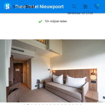
Ontdek 15.000+ deals

Dune Hotel Nieuwpoort
7 dagen per week beschikbaar
Bereikbaar tot 23:00
10+ miljoen leden
9,4
op basis van
205.993 reviews
Ontdek 15.000+ deals
7 dagen per week beschikbaar
10+ miljoen leden