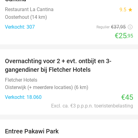
Restaurant La Cantina
9.5
star
Oosterhout (14 km)
Verkocht: 307
€37
,95
Regulier
€25
,95
favorite_border
Overnachting voor 2 + evt. ontbijt en 3-
gangendiner bij Fletcher Hotels
Fletcher Hotels
Oisterwijk (+ meerdere locaties) (6 km)
€45
Verkocht: 18.060
Excl. ca. €3 p.p.p.n. toeristenbelasting
favorite_border
Entree Pakawi Park
28%