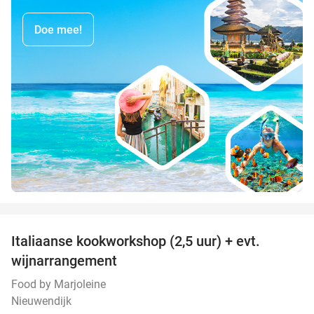
Doe mee!
favorite_border
Italiaanse kookworkshop (2,5 uur) + evt.
60%
wijnarrangement
Food by Marjoleine
Nieuwendijk