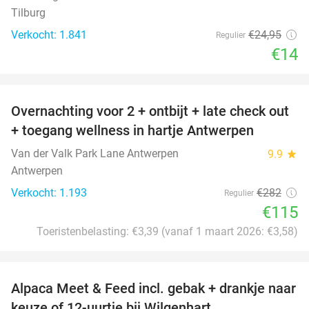
Tilburg
Verkocht: 1.841
€24
,95
Regulier
€14
favorite_border
Overnachting voor 2 + ontbijt + late check out
59%
+ toegang wellness in hartje Antwerpen
Van der Valk Park Lane Antwerpen
9.9
star
Antwerpen
Verkocht: 1.193
€282
Regulier
€115
Toeristenbelasting: €3,39 (vanaf 1 maart 2026: €3,58)
favorite_border
Alpaca Meet & Feed incl. gebak + drankje naar
43%
keuze of 12-uurtje bij Wilgenhart