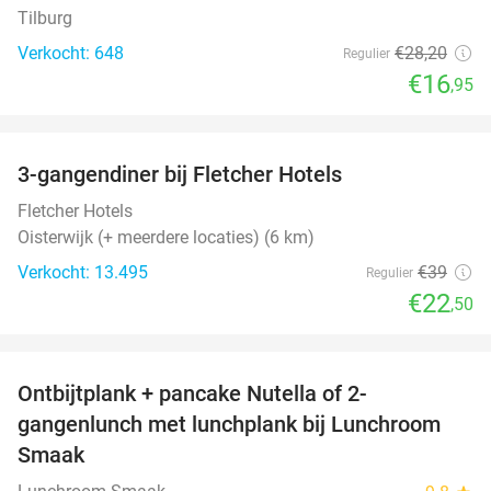
Tilburg
Verkocht: 648
€28
,20
Regulier
€16
,95
favorite_border
3-gangendiner bij Fletcher Hotels
42%
Fletcher Hotels
Oisterwijk (+ meerdere locaties) (6 km)
Verkocht: 13.495
€39
Regulier
€22
,50
favorite_border
Ontbijtplank + pancake Nutella of 2-
41%
gangenlunch met lunchplank bij Lunchroom
Smaak