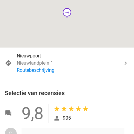
hotel
Nieuwpoort
Nieuwlandplein 1
Routebeschrijving
Selectie van recensies
9,8
905
C.