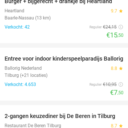
Burger + bijgerecht + drankje bij Heartland
36%
Heartland
9.7
star
Baarle-Nassau (13 km)
Verkocht: 42
€24
,15
Regulier
€15
,50
favorite_border
Entree voor indoor kinderspeelparadijs Ballorig
32%
Ballorig Nederland
8.8
star
Tilburg (+21 locaties)
Verkocht: 4.653
€10
,95
Regulier
€7
,50
favorite_border
2-gangen keuzediner bij De Beren in Tilburg
40%
Restaurant De Beren Tilburg
8.7
star