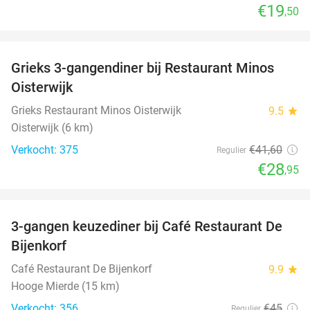
€19
,50
favorite_border
Grieks 3-gangendiner bij Restaurant Minos
30%
Oisterwijk
Grieks Restaurant Minos Oisterwijk
9.5
star
Oisterwijk (6 km)
Verkocht: 375
€41
,60
Regulier
€28
,95
favorite_border
3-gangen keuzediner bij Café Restaurant De
30%
Bijenkorf
Café Restaurant De Bijenkorf
9.9
star
Hooge Mierde (15 km)
Verkocht: 356
€45
Regulier