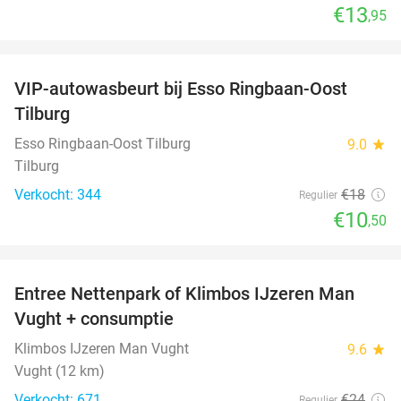
€13
,95
favorite_border
VIP-autowasbeurt bij Esso Ringbaan-Oost
42%
Tilburg
Esso Ringbaan-Oost Tilburg
9.0
star
Tilburg
Verkocht: 344
€18
Regulier
€10
,50
favorite_border
Entree Nettenpark of Klimbos IJzeren Man
29%
Vught + consumptie
Klimbos IJzeren Man Vught
9.6
star
Vught (12 km)
Verkocht: 671
€24
Regulier