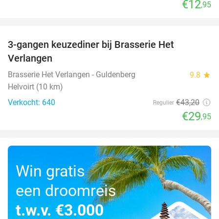
€12
,95
favorite_border
3-gangen keuzediner bij Brasserie Het
31%
Verlangen
Brasserie Het Verlangen - Guldenberg
9.8
star
Helvoirt (10 km)
Verkocht: 640
€43
,20
Regulier
€29
,95
Win gratis
een droomreis
t.w.v. €3.000