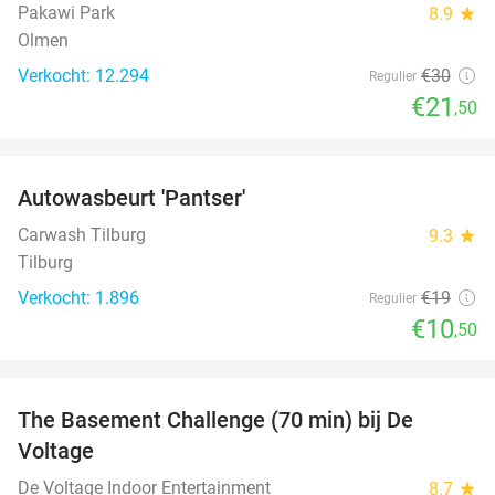
Pakawi Park
8.9
star
Olmen
Verkocht: 12.294
€30
Regulier
€21
,50
favorite_border
Autowasbeurt 'Pantser'
45%
Carwash Tilburg
9.3
star
Tilburg
Verkocht: 1.896
€19
Regulier
€10
,50
favorite_border
The Basement Challenge (70 min) bij De
44%
Voltage
De Voltage Indoor Entertainment
8.7
star