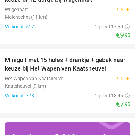
Wilgenhart
9.8
star
Molenschot (11 km)
Verkocht: 512
€17
,50
Regulier
€9
,95
favorite_border
Minigolf met 15 holes + drankje + gebak naar
41%
keuze bij Het Wapen van Kaatsheuvel
Het Wapen van Kaatsheuvel
9.0
star
Kaatsheuvel (9 km)
Verkocht: 778
€13
,45
Regulier
€7
,95