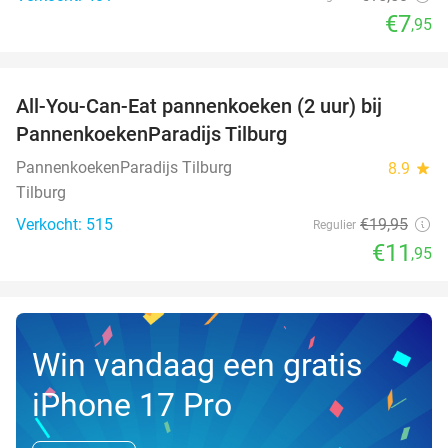
€7
,95
favorite_border
All-You-Can-Eat pannenkoeken (2 uur) bij
40%
PannenkoekenParadijs Tilburg
PannenkoekenParadijs Tilburg
8.9
star
Tilburg
Verkocht: 515
€19
,95
Regulier
€11
,95
Win vandaag een gratis
iPhone 17 Pro