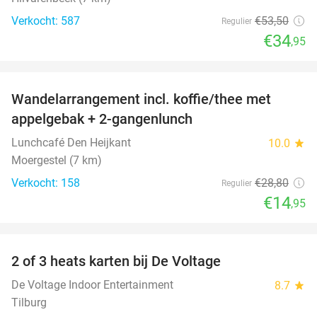
Verkocht: 587
€53
,50
Regulier
€34
,95
favorite_border
Wandelarrangement incl. koffie/thee met
48%
appelgebak + 2-gangenlunch
Lunchcafé Den Heijkant
10.0
star
Moergestel (7 km)
Verkocht: 158
€28
,80
Regulier
€14
,95
favorite_border
2 of 3 heats karten bij De Voltage
37%
De Voltage Indoor Entertainment
8.7
star
Tilburg