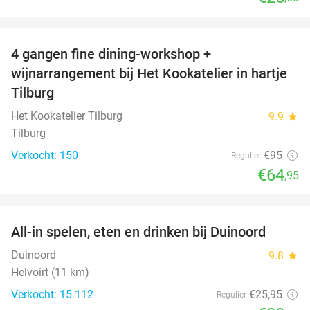
favorite_border
4 gangen fine dining-workshop +
32%
wijnarrangement bij Het Kookatelier in hartje
Tilburg
Het Kookatelier Tilburg
9.9
star
Tilburg
Verkocht: 150
€95
Regulier
€64
,95
favorite_border
All-in spelen, eten en drinken bij Duinoord
19%
Duinoord
9.8
star
Helvoirt (11 km)
Verkocht: 15.112
€25
,95
Regulier