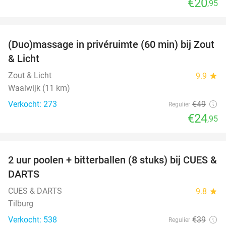
€20
,95
favorite_border
(Duo)massage in privéruimte (60 min) bij Zout
49%
& Licht
Zout & Licht
9.9
star
Waalwijk (11 km)
Verkocht: 273
€49
Regulier
€24
,95
favorite_border
2 uur poolen + bitterballen (8 stuks) bij CUES &
50%
DARTS
CUES & DARTS
9.8
star
Tilburg
Verkocht: 538
€39
Regulier