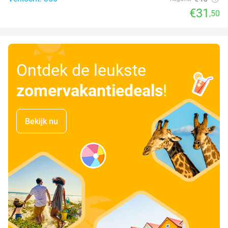
€31
,50
Ontdek de leukste
zomervakantiedeals
!
Bekijk nu