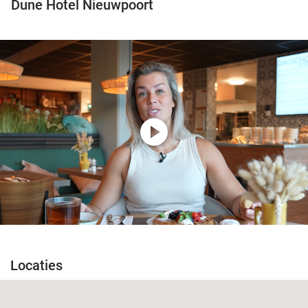
Dune Hotel Nieuwpoort
play_circle
Locaties