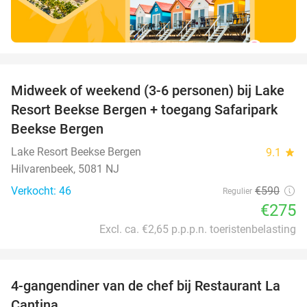
favorite_border
Midweek of weekend (3-6 personen) bij Lake
53%
Resort Beekse Bergen + toegang Safaripark
Beekse Bergen
Lake Resort Beekse Bergen
9.1
star
Hilvarenbeek, 5081 NJ
Verkocht: 46
€590
Regulier
€275
Excl. ca. €2,65 p.p.p.n. toeristenbelasting
favorite_border
4-gangendiner van de chef bij Restaurant La
32%
Cantina