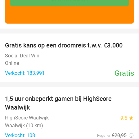
favorite_border
Gratis kans op een droomreis t.w.v. €3.000
Social Deal Win
Online
Gratis
Verkocht: 183.991
favorite_border
1,5 uur onbeperkt gamen bij HighScore
33%
Waalwijk
HighScore Waalwijk
9.5
star
Waalwijk (10 km)
Verkocht: 108
€20
,95
Regulier