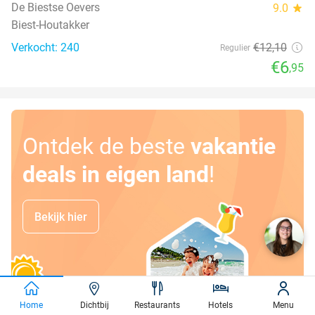
De Biestse Oevers
9.0
star
Biest-Houtakker
Verkocht: 240
€12
,10
Regulier
€6
,95
Ontdek de beste
vakantie
deals in eigen land
!
Bekijk hier
Home
Dichtbij
Restaurants
Hotels
Menu