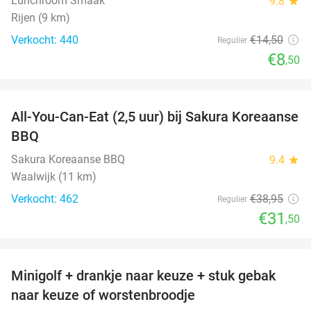
Lunchroom Smaak
9.8
star
Rijen (9 km)
Verkocht: 440
€14
,50
Regulier
€8
,50
favorite_border
All-You-Can-Eat (2,5 uur) bij Sakura Koreaanse
19%
BBQ
Sakura Koreaanse BBQ
9.4
star
Waalwijk (11 km)
Verkocht: 462
€38
,95
Regulier
€31
,50
favorite_border
Minigolf + drankje naar keuze + stuk gebak
43%
naar keuze of worstenbroodje