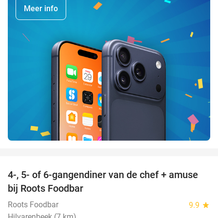
Meer info
favorite_border
4-, 5- of 6-gangendiner van de chef + amuse
35%
bij Roots Foodbar
Roots Foodbar
9.9
star
Hilvarenbeek (7 km)