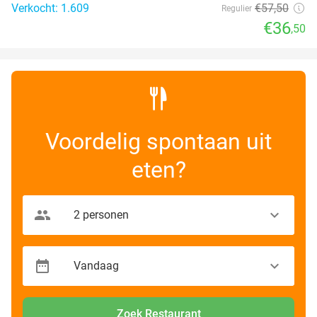
Verkocht: 1.609
€57
,50
Regulier
€36
,50
Voordelig spontaan uit
eten?
Zoek Restaurant