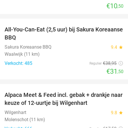
€10
,50
favorite_border
All-You-Can-Eat (2,5 uur) bij Sakura Koreaanse
19%
BBQ
Sakura Koreaanse BBQ
9.4
star
Waalwijk (11 km)
Verkocht: 485
€38
,95
Regulier
€31
,50
favorite_border
Alpaca Meet & Feed incl. gebak + drankje naar
43%
keuze of 12-uurtje bij Wilgenhart
Wilgenhart
9.8
star
Molenschot (11 km)