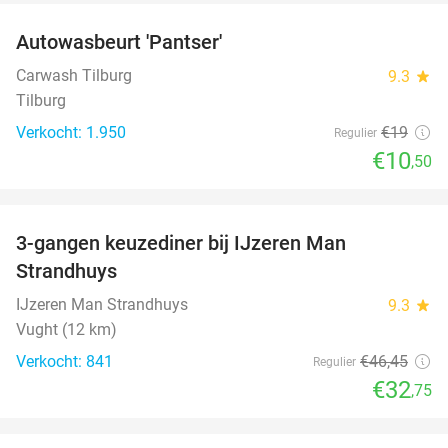
Autowasbeurt 'Pantser'
45%
Carwash Tilburg
9.3
star
Tilburg
Verkocht: 1.950
€19
Regulier
€10
,50
favorite_border
3-gangen keuzediner bij IJzeren Man
29%
Strandhuys
IJzeren Man Strandhuys
9.3
star
Vught (12 km)
Verkocht: 841
€46
,45
Regulier
€32
,75
favorite_border