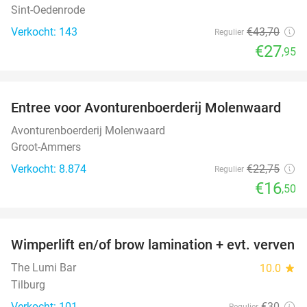
Sint-Oedenrode
Verkocht: 143
€43
,70
Regulier
€27
,95
favorite_border
Entree voor Avonturenboerderij Molenwaard
27%
Avonturenboerderij Molenwaard
Groot-Ammers
Verkocht: 8.874
€22
,75
Regulier
€16
,50
favorite_border
Wimperlift en/of brow lamination + evt. verven
42%
The Lumi Bar
10.0
star
Tilburg
Verkocht: 101
€30
Regulier