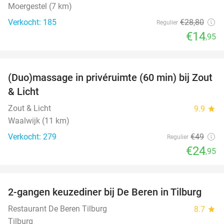
Moergestel (7 km)
Verkocht: 185
€28
,80
Regulier
€14
,95
favorite_border
(Duo)massage in privéruimte (60 min) bij Zout
49%
& Licht
Zout & Licht
9.9
star
Waalwijk (11 km)
Verkocht: 279
€49
Regulier
€24
,95
favorite_border
2-gangen keuzediner bij De Beren in Tilburg
40%
Restaurant De Beren Tilburg
8.7
star
Tilburg