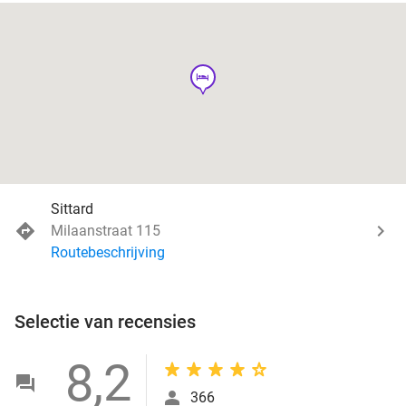
hotel
Sittard
Milaanstraat 115
Routebeschrijving
Selectie van recensies
8,2
366