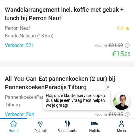
Wandelarrangement incl. koffie met gebak +
50%
lunch bij Perron Neuf
Perron Neuf
9.5
star
Baarle-Nassau (13 km)
Verkocht: 521
€31
,60
Regulier
€15
,95
favorite_border
All-You-Can-Eat pannenkoeken (2 uur) bij
40%
PannenkoekenParadijs Tilburg
PannenkoekenParadijs Tilburg
8.9
star
Tilburg
Verkocht: 564
€19
,95
Regulier
€11
,95
Home
Dichtbij
Restaurants
Hotels
Menu
favorite_border