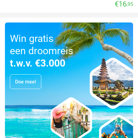
€16
,95
Win gratis
een droomreis
t.w.v. €3.000
Doe mee!