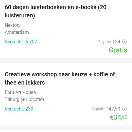
100%
60 dagen luisterboeken en e-books (20
luisteruren)
Nextory
Amsterdam
Verkocht: 6.707
€24
Regulier
Gratis
favorite_border
Creatieve workshop naar keuze + koffie of
26%
thee en lekkers
Ebru Art House
Tilburg (+1 locatie)
Verkocht: 230
€47
,50
Regulier
€34
,95
favorite_border