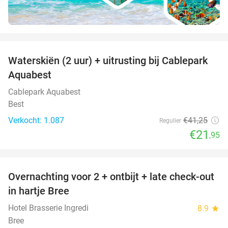
favorite_border
Waterskiën (2 uur) + uitrusting bij Cablepark
47%
Aquabest
Cablepark Aquabest
Best
Verkocht: 1.087
€41
,25
Regulier
€21
,95
favorite_border
Overnachting voor 2 + ontbijt + late check-out
41%
NEW
in hartje Bree
TODAY
Hotel Brasserie Ingredi
8.9
star
Bree