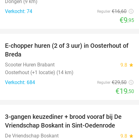
Dongen (9 km)
Verkocht: 74
€16
,60
Regulier
€9
,95
favorite_border
E-chopper huren (2 of 3 uur) in Oosterhout of
34%
Breda
Scooter Huren Brabant
9.8
star
Oosterhout (+1 locatie) (14 km)
Verkocht: 684
€29
,50
Regulier
€19
,50
favorite_border
3-gangen keuzediner + brood vooraf bij De
36%
Vriendschap Boskant in Sint-Oedenrode
De Vriendschap Boskant
9.8
star