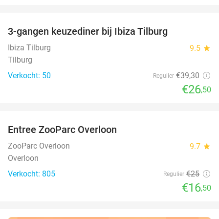
favorite_border
3-gangen keuzediner bij Ibiza Tilburg
33%
Ibiza Tilburg
9.5
star
Tilburg
Verkocht: 50
€39
,30
Regulier
€26
,50
favorite_border
Entree ZooParc Overloon
34%
ZooParc Overloon
9.7
star
Overloon
Verkocht: 805
€25
Regulier
€16
,50