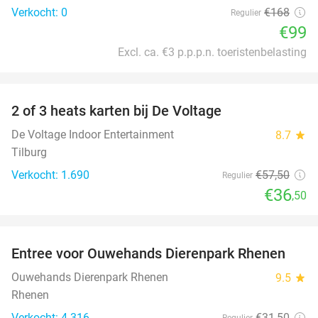
Verkocht: 0
€168
Regulier
€99
Excl. ca. €3 p.p.p.n. toeristenbelasting
favorite_border
2 of 3 heats karten bij De Voltage
37%
De Voltage Indoor Entertainment
8.7
star
Tilburg
Verkocht: 1.690
€57
,50
Regulier
€36
,50
favorite_border
Entree voor Ouwehands Dierenpark Rhenen
19%
Ouwehands Dierenpark Rhenen
9.5
star
Rhenen
Verkocht: 4.316
€31
,50
Regulier