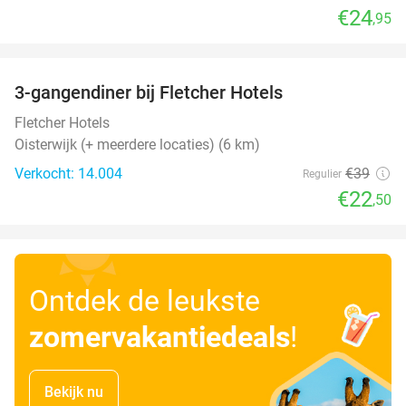
€24
,95
favorite_border
3-gangendiner bij Fletcher Hotels
42%
Fletcher Hotels
Oisterwijk (+ meerdere locaties) (6 km)
Verkocht: 14.004
€39
Regulier
€22
,50
Ontdek de leukste
zomervakantiedeals
!
Bekijk nu