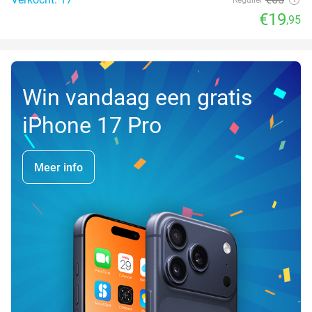
€19
,95
Win vandaag een gratis
iPhone 17 Pro
Meer info