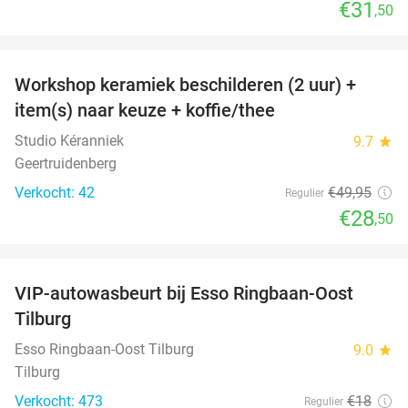
€31
,50
favorite_border
Workshop keramiek beschilderen (2 uur) +
43%
item(s) naar keuze + koffie/thee
Studio Kéranniek
9.7
star
Geertruidenberg
Verkocht: 42
€49
,95
Regulier
€28
,50
favorite_border
VIP-autowasbeurt bij Esso Ringbaan-Oost
42%
Tilburg
Esso Ringbaan-Oost Tilburg
9.0
star
Tilburg
Verkocht: 473
€18
Regulier