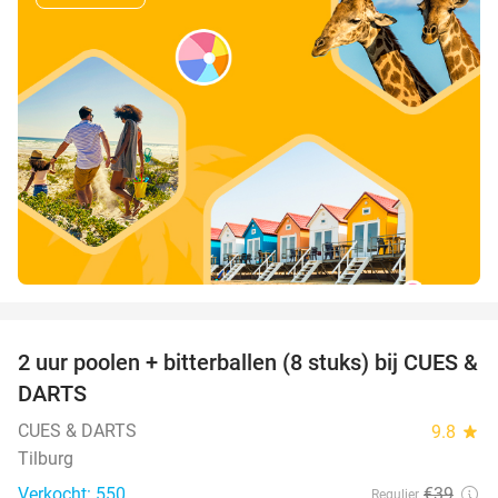
favorite_border
2 uur poolen + bitterballen (8 stuks) bij CUES &
50%
DARTS
CUES & DARTS
9.8
star
Tilburg
Verkocht: 550
€39
Regulier