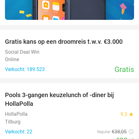
favorite_border
Gratis kans op een droomreis t.w.v. €3.000
Social Deal Win
Online
Gratis
Verkocht: 189.523
favorite_border
Pools 3-gangen keuzelunch of -diner bij
37%
HollaPolla
HollaPolla
9.3
star
Tilburg
Verkocht: 22
€38
,05
Regulier