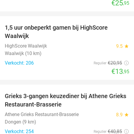
€25
,95
favorite_border
1,5 uur onbeperkt gamen bij HighScore
33%
Waalwijk
HighScore Waalwijk
9.5
star
Waalwijk (10 km)
Verkocht: 206
€20
,95
Regulier
€13
,95
favorite_border
Grieks 3-gangen keuzediner bij Athene Grieks
39%
Restaurant-Brasserie
Athene Grieks Restaurant-Brasserie
8.9
star
Dongen (9 km)
Verkocht: 254
€40
,85
Regulier