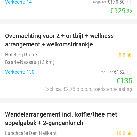
Verkocht: 14
€170
,50
Regulier
€129
,95
favorite_border
Overnachting voor 2 + ontbijt + wellness-
11%
arrangement + welkomstdrankje
Hotel Bij Bruurs
8.8
star
Baarle-Nassau (13 km)
Verkocht: 130
€152
Regulier
€135
Excl. ca. €2,75 p.p.p.n. toeristenbelasting
favorite_border
Wandelarrangement incl. koffie/thee met
48%
appelgebak + 2-gangenlunch
Lunchcafé Den Heijkant
10.0
star