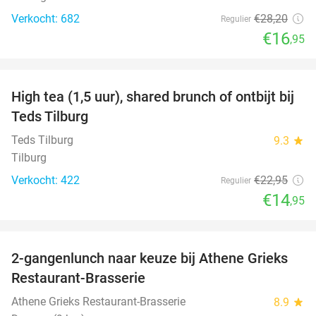
Verkocht: 682
€28
,20
Regulier
€16
,95
favorite_border
High tea (1,5 uur), shared brunch of ontbijt bij
35%
Teds Tilburg
Teds Tilburg
9.3
star
Tilburg
Verkocht: 422
€22
,95
Regulier
€14
,95
favorite_border
2-gangenlunch naar keuze bij Athene Grieks
40%
Restaurant-Brasserie
Athene Grieks Restaurant-Brasserie
8.9
star