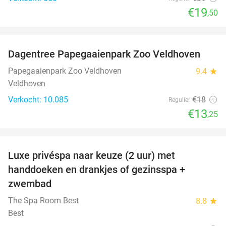
€19
,50
favorite_border
Dagentree Papegaaienpark Zoo Veldhoven
26%
Papegaaienpark Zoo Veldhoven
9.4
star
Veldhoven
Verkocht: 10.085
€18
Regulier
€13
,25
favorite_border
Luxe privéspa naar keuze (2 uur) met
24%
handdoeken en drankjes of gezinsspa +
zwembad
The Spa Room Best
8.8
star
Best