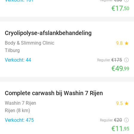
€17
,50
favorite_border
Cryolipolyse-afslankbehandeling
71%
Body & Slimming Clinic
9.8
star
Tilburg
Verkocht: 44
€175
Regulier
€49
,99
favorite_border
Complete carwash bij Washin 7 Rijen
40%
Washin 7 Rijen
9.5
star
Rijen (8 km)
Verkocht: 475
€20
Regulier
€11
,95