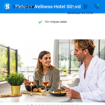
Ontdek 15.000+ deals

Fletcher Wellness-Hotel Sittard
7 dagen per week beschikbaar
Bereikbaar tot 23:00
10+ miljoen leden
9,4
op basis van
206.424 reviews
Ontdek 15.000+ deals
7 dagen per week beschikbaar
10+ miljoen leden