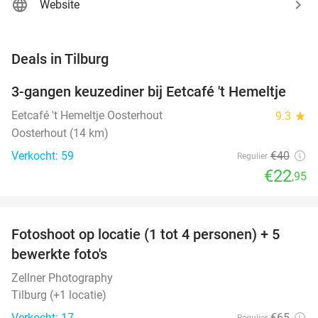
Website
favorite_border
Deals in Tilburg
3-gangen keuzediner bij Eetcafé 't Hemeltje
43%
NEW
TODAY
Eetcafé 't Hemeltje Oosterhout
9.3
star
Oosterhout (14 km)
Verkocht: 59
€40
Regulier
€22
,95
favorite_border
Fotoshoot op locatie (1 tot 4 personen) + 5
69%
NEW
bewerkte foto's
TODAY
Zellner Photography
Tilburg (+1 locatie)
Verkocht: 17
€65
Regulier