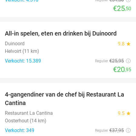
€25
,50
favorite_border
All-in spelen, eten en drinken bij Duinoord
19%
Duinoord
9.8
star
Helvoirt (11 km)
Verkocht: 15.389
€25
,95
Regulier
€20
,95
favorite_border
4-gangendiner van de chef bij Restaurant La
32%
Cantina
Restaurant La Cantina
9.5
star
Oosterhout (14 km)
Verkocht: 349
€37
,95
Regulier