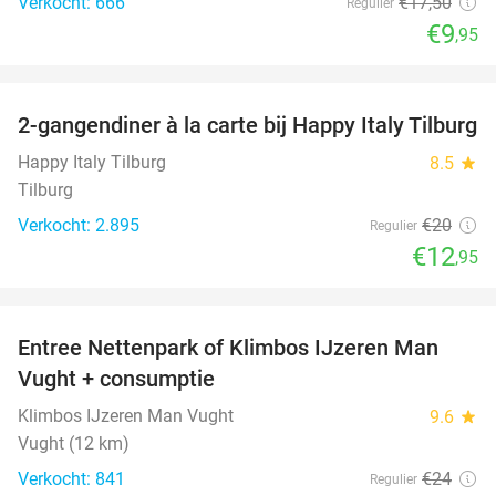
Verkocht: 666
€17
,50
Regulier
€9
,95
favorite_border
2-gangendiner à la carte bij Happy Italy Tilburg
35%
Happy Italy Tilburg
8.5
star
Tilburg
Verkocht: 2.895
€20
Regulier
€12
,95
favorite_border
Entree Nettenpark of Klimbos IJzeren Man
29%
Vught + consumptie
Klimbos IJzeren Man Vught
9.6
star
Vught (12 km)
Verkocht: 841
€24
Regulier