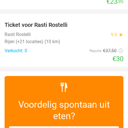
€23
,95
favorite_border
Ticket voor Rasti Rostelli
20%
NEW
TODAY
Rasti Rostelli
9.0
star
Rijen (+21 locaties) (10 km)
Verkocht: 0
€37
,50
Regulier
€30
Voordelig spontaan uit
eten?