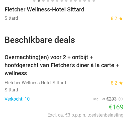
Fletcher Wellness-Hotel Sittard
Sittard
8.2
star
Beschikbare deals
favorite_border
Overnachting(en) voor 2 + ontbijt +
hoofdgerecht van Fletcher's diner à la carte +
wellness
Fletcher Wellness-Hotel Sittard
8.2
star
Sittard
Verkocht: 10
€203
Regulier
€169
Excl. ca. €3 p.p.p.n. toeristenbelasting