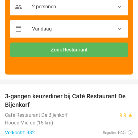
Zoek Restaurant
favorite_border
3-gangen keuzediner bij Café Restaurant De
30%
Bijenkorf
Café Restaurant De Bijenkorf
9.9
star
Hooge Mierde (15 km)
Verkocht: 382
€45
Regulier