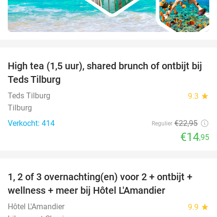
favorite_border
High tea (1,5 uur), shared brunch of ontbijt bij
35%
Teds Tilburg
Teds Tilburg
9.3
star
Tilburg
Verkocht: 414
€22
,95
Regulier
€14
,95
favorite_border
1, 2 of 3 overnachting(en) voor 2 + ontbijt +
32%
NEW
wellness + meer bij Hôtel L'Amandier
TODAY
Hôtel L'Amandier
9.9
star