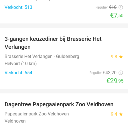
Verkocht: 513
€10
Regulier
€7
,50
favorite_border
3-gangen keuzediner bij Brasserie Het
31%
Verlangen
Brasserie Het Verlangen - Guldenberg
9.8
star
Helvoirt (10 km)
Verkocht: 654
€43
,20
Regulier
€29
,95
favorite_border
Dagentree Papegaaienpark Zoo Veldhoven
26%
Papegaaienpark Zoo Veldhoven
9.4
star
Veldhoven