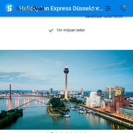
Ontdek 15.000+ deals

Holiday Inn Express Düsseldorf Hauptbahnhof
7 dagen per week beschikbaar
Bereikbaar vanaf 08:00
10+ miljoen leden
9,4
op basis van
206.261 reviews
Ontdek 15.000+ deals
7 dagen per week beschikbaar
10+ miljoen leden