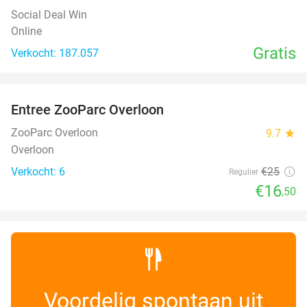
Social Deal Win
Online
Gratis
Verkocht: 187.057
favorite_border
Entree ZooParc Overloon
34%
NEW
TODAY
ZooParc Overloon
9.7
star
Overloon
Verkocht: 6
€25
Regulier
€16
,50
Voordelig spontaan uit