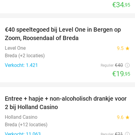
€34
,95
favorite_border
€40 speeltegoed bij Level One in Bergen op
50%
Zoom, Roosendaal of Breda
Level One
9.5
star
Breda (+2 locaties)
Verkocht: 1.421
€40
Regulier
€19
,95
favorite_border
Entree + hapje + non-alcoholisch drankje voor
52%
2 bij Holland Casino
Holland Casino
9.6
star
Breda (+12 locaties)
Verkocht: 11.063
€21
Regulier