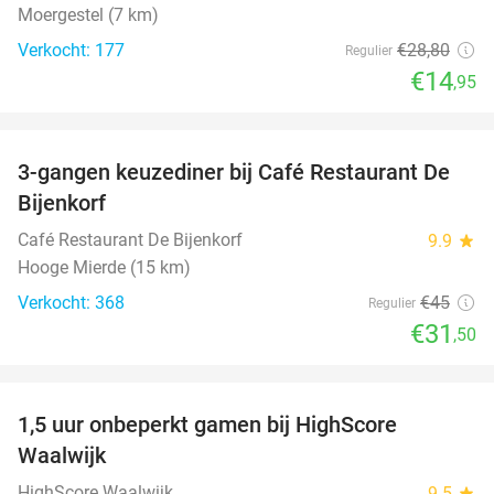
Moergestel (7 km)
Verkocht: 177
€28
,80
Regulier
€14
,95
favorite_border
3-gangen keuzediner bij Café Restaurant De
30%
Bijenkorf
Café Restaurant De Bijenkorf
9.9
star
Hooge Mierde (15 km)
Verkocht: 368
€45
Regulier
€31
,50
favorite_border
1,5 uur onbeperkt gamen bij HighScore
33%
Waalwijk
HighScore Waalwijk
9.5
star