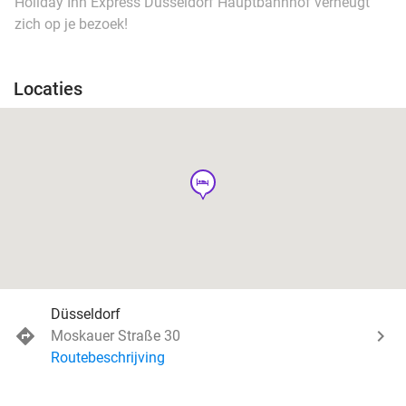
Holiday Inn Express Düsseldorf Hauptbahnhof verheugt
zich op je bezoek!
Locaties
hotel
Düsseldorf
Moskauer Straße 30
Routebeschrijving