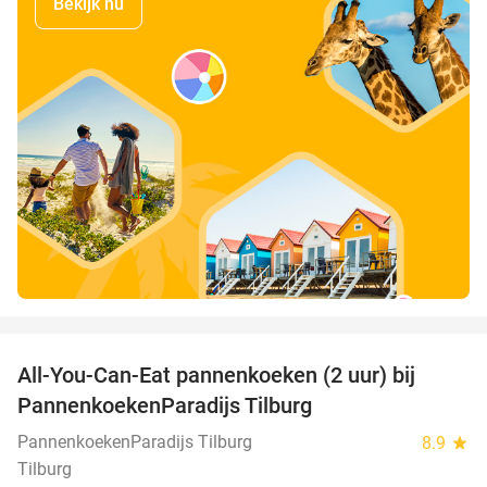
Bekijk nu
favorite_border
All-You-Can-Eat pannenkoeken (2 uur) bij
40%
PannenkoekenParadijs Tilburg
PannenkoekenParadijs Tilburg
8.9
star
Tilburg