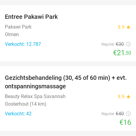
favorite_border
Entree Pakawi Park
28%
Pakawi Park
8.9
star
Olmen
Verkocht: 12.787
€30
Regulier
€21
,50
favorite_border
Gezichtsbehandeling (30, 45 of 60 min) + evt.
60%
ontspanningsmassage
Beauty Relax Spa Savannah
8.9
star
Oosterhout (14 km)
Verkocht: 42
€40
Regulier
€16