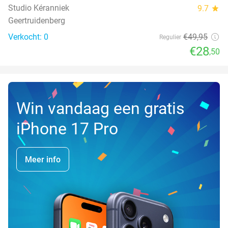
Studio Kéranniek
9.7
star
Geertruidenberg
Verkocht: 0
€49
,95
Regulier
€28
,50
Win vandaag een gratis
iPhone 17 Pro
Meer info