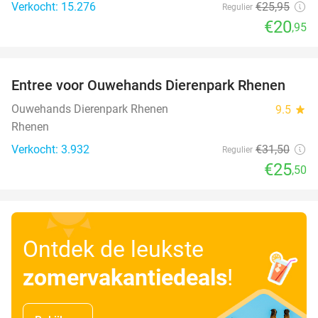
Verkocht: 15.276
€25
,95
Regulier
€20
,95
favorite_border
Entree voor Ouwehands Dierenpark Rhenen
19%
Ouwehands Dierenpark Rhenen
9.5
star
Rhenen
Verkocht: 3.932
€31
,50
Regulier
€25
,50
Ontdek de leukste
zomervakantiedeals
!