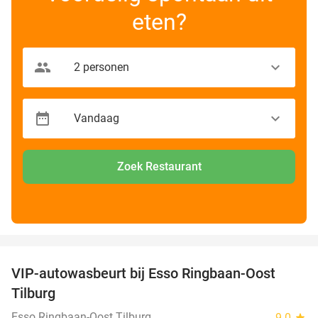
eten?
Zoek Restaurant
favorite_border
VIP-autowasbeurt bij Esso Ringbaan-Oost
42%
Tilburg
Esso Ringbaan-Oost Tilburg
9.0
star