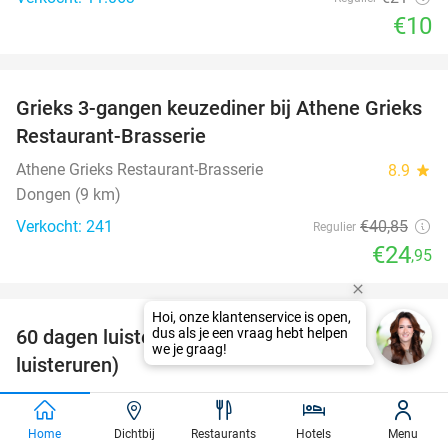
€10
favorite_border
Grieks 3-gangen keuzediner bij Athene Grieks
39%
Restaurant-Brasserie
Athene Grieks Restaurant-Brasserie
8.9
star
Dongen (9 km)
Verkocht: 241
€40
,85
Regulier
€24
,95
favorite_border
Hoi, onze klantenservice is open,
100%
60 dagen luisterboeken en e-books (20
dus als je een vraag hebt helpen
we je graag!
luisteruren)
Nextory
Amsterdam
Home
Dichtbij
Restaurants
Hotels
Menu