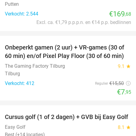
Putten
€169
Verkocht: 2.544
,68
Excl. ca. €1,79 p.p.p.n. en €14 p.p. bedlinnen
favorite_border
Onbeperkt gamen (2 uur) + VR-games (30 of
49%
60 min) en/of Pixel Play Floor (30 of 60 min)
The Gaming Factory Tilburg
9.1
star
Tilburg
Verkocht: 412
€15
,50
Regulier
€7
,95
favorite_border
Cursus golf (1 of 2 dagen) + GVB bij Easy Golf
60%
Easy Golf
8.1
star
Best (+14 locaties)