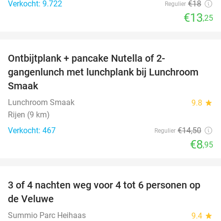
Verkocht: 9.722
€18
Regulier
€13
,25
favorite_border
Ontbijtplank + pancake Nutella of 2-
38%
gangenlunch met lunchplank bij Lunchroom
Smaak
Lunchroom Smaak
9.8
star
Rijen (9 km)
Verkocht: 467
€14
,50
Regulier
€8
,95
favorite_border
3 of 4 nachten weg voor 4 tot 6 personen op
de Veluwe
Summio Parc Heihaas
9.4
star