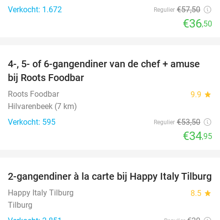
Verkocht: 1.672
€57
,50
Regulier
€36
,50
favorite_border
4-, 5- of 6-gangendiner van de chef + amuse
35%
bij Roots Foodbar
Roots Foodbar
9.9
star
Hilvarenbeek (7 km)
Verkocht: 595
€53
,50
Regulier
€34
,95
favorite_border
2-gangendiner à la carte bij Happy Italy Tilburg
35%
Happy Italy Tilburg
8.5
star
Tilburg