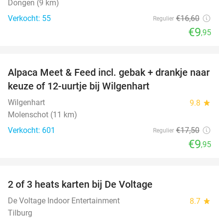
Dongen (9 km)
Verkocht: 55
€16
,60
Regulier
€9
,95
favorite_border
Alpaca Meet & Feed incl. gebak + drankje naar
43%
keuze of 12-uurtje bij Wilgenhart
Wilgenhart
9.8
star
Molenschot (11 km)
Verkocht: 601
€17
,50
Regulier
€9
,95
favorite_border
2 of 3 heats karten bij De Voltage
37%
De Voltage Indoor Entertainment
8.7
star
Tilburg