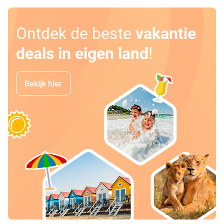
Ontdek de beste
vakantie
deals in eigen land
!
Bekijk hier