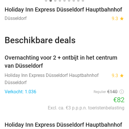
Holiday Inn Express Düsseldorf Hauptbahnhof
Düsseldorf
9.3
star
Beschikbare deals
favorite_border
Overnachting voor 2 + ontbijt in het centrum
van Düsseldorf
Holiday Inn Express Düsseldorf Hauptbahnhof
9.3
star
Düsseldorf
Verkocht: 1.036
€140
Regulier
€82
Excl. ca. €3 p.p.p.n. toeristenbelasting
Holiday Inn Express Düsseldorf Hauptbahnhof