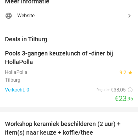
Meer informatie
Website
favorite_border
Deals in Tilburg
Pools 3-gangen keuzelunch of -diner bij
37%
NEW
HollaPolla
TODAY
HollaPolla
9.2
star
Tilburg
Verkocht: 0
€38
,05
Regulier
€23
,95
favorite_border
Workshop keramiek beschilderen (2 uur) +
43%
NEW
item(s) naar keuze + koffie/thee
TODAY