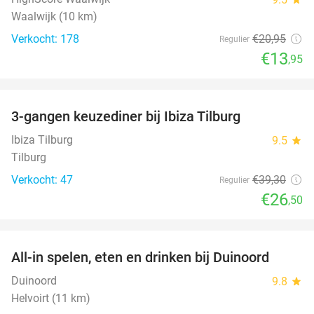
Waalwijk (10 km)
Verkocht: 178
€20
,95
Regulier
€13
,95
favorite_border
3-gangen keuzediner bij Ibiza Tilburg
33%
Ibiza Tilburg
9.5
star
Tilburg
Verkocht: 47
€39
,30
Regulier
€26
,50
favorite_border
All-in spelen, eten en drinken bij Duinoord
19%
Duinoord
9.8
star
Helvoirt (11 km)