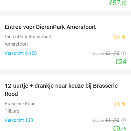
€57
,50
favorite_border
Entree voor DierenPark Amersfoort
24%
DierenPark Amersfoort
9.4
star
Amersfoort
Verkocht: 9.158
€31
,50
Regulier
€24
favorite_border
12-uurtje + drankje naar keuze bij Brasserie
15%
Rood
Brasserie Rood
9.6
star
Tilburg
Verkocht: 130
€11
,50
Regulier
€9
,75