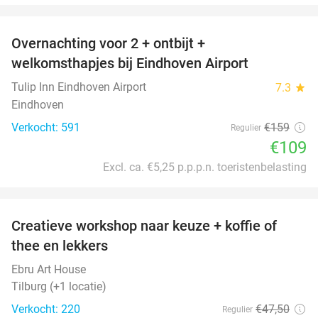
favorite_border
Overnachting voor 2 + ontbijt +
31%
welkomsthapjes bij Eindhoven Airport
Tulip Inn Eindhoven Airport
7.3
star
Eindhoven
Verkocht: 591
€159
Regulier
€109
Excl. ca. €5,25 p.p.p.n. toeristenbelasting
favorite_border
Creatieve workshop naar keuze + koffie of
26%
thee en lekkers
Ebru Art House
Tilburg (+1 locatie)
Verkocht: 220
€47
,50
Regulier