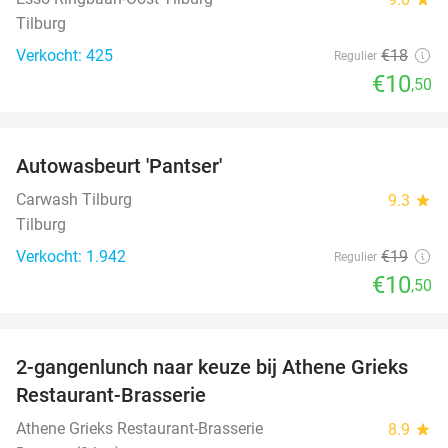
Tilburg
Verkocht: 425
€18
Regulier
€10
,50
favorite_border
Autowasbeurt 'Pantser'
45%
Carwash Tilburg
9.3
star
Tilburg
Verkocht: 1.942
€19
Regulier
€10
,50
favorite_border
2-gangenlunch naar keuze bij Athene Grieks
40%
Restaurant-Brasserie
Athene Grieks Restaurant-Brasserie
8.9
star