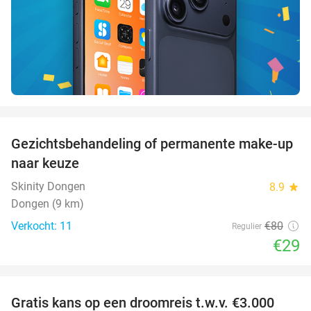
favorite_border
Gezichtsbehandeling of permanente make-up
64%
naar keuze
Skinity Dongen
8.9
star
Dongen (9 km)
Verkocht: 11
€80
Regulier
€29
favorite_border
Gratis kans op een droomreis t.w.v. €3.000