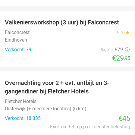
favorite_border
Valkeniersworkshop (3 uur) bij Falconcrest
62%
Falconcrest
9.3
star
Eindhoven
Verkocht: 79
€79
Regulier
€29
,95
favorite_border
Overnachting voor 2 + evt. ontbijt en 3-
gangendiner bij Fletcher Hotels
Fletcher Hotels
Oisterwijk (+ meerdere locaties) (6 km)
€45
Verkocht: 18.335
Excl. ca. €3 p.p.p.n. toeristenbelasting