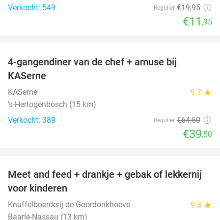
Verkocht: 549
€19
,95
Regulier
€11
,95
favorite_border
4-gangendiner van de chef + amuse bij
39%
KASerne
KASerne
9.7
star
's-Hertogenbosch (15 km)
Verkocht: 389
€64
,50
Regulier
€39
,50
favorite_border
Meet and feed + drankje + gebak of lekkernij
25%
voor kinderen
Knuffelboerderij de Goordonkhoeve
9.3
star
Baarle-Nassau (13 km)