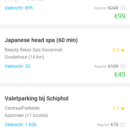
Verkocht: 695
€249
Regulier
€99
favorite_border
Japanese head spa (60 min)
55%
Beauty Relax Spa Savannah
8.9
star
Oosterhout (14 km)
Verkocht: 35
€109
Regulier
€49
favorite_border
Valetparking bij Schiphol
23%
CentraalParkeren
9.2
star
Aalsmeer (+1 locatie)
Verkocht: 1.606
€75
Regulier