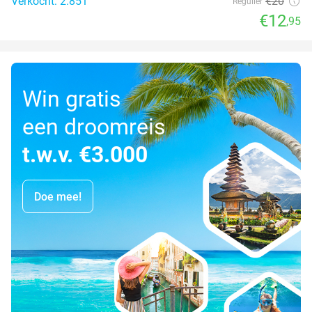
Verkocht: 2.851
€20
Regulier
€12
,95
Win gratis
een droomreis
t.w.v. €3.000
Doe mee!