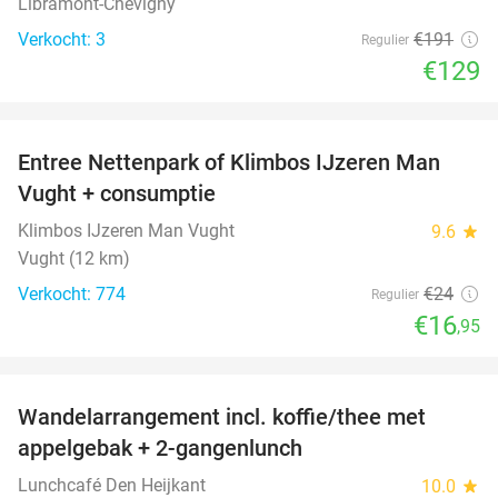
Libramont-Chevigny
Verkocht: 3
€191
Regulier
€129
favorite_border
Entree Nettenpark of Klimbos IJzeren Man
29%
Vught + consumptie
Klimbos IJzeren Man Vught
9.6
star
Vught (12 km)
Verkocht: 774
€24
Regulier
€16
,95
favorite_border
Wandelarrangement incl. koffie/thee met
48%
appelgebak + 2-gangenlunch
Lunchcafé Den Heijkant
10.0
star