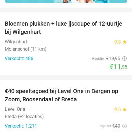
favorite_border
Bloemen plukken + luxe ijscoupe of 12-uurtje
40%
bij Wilgenhart
Wilgenhart
9.8
star
Molenschot (11 km)
Verkocht: 486
€19
,95
Regulier
€11
,95
favorite_border
€40 speeltegoed bij Level One in Bergen op
50%
Zoom, Roosendaal of Breda
Level One
9.5
star
Breda (+2 locaties)
Verkocht: 1.211
€40
Regulier