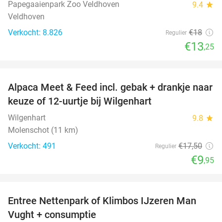
Papegaaienpark Zoo Veldhoven
9.4
star
Veldhoven
Verkocht: 8.826
€18
Regulier
€13
,25
favorite_border
Alpaca Meet & Feed incl. gebak + drankje naar
43%
keuze of 12-uurtje bij Wilgenhart
Wilgenhart
9.8
star
Molenschot (11 km)
Verkocht: 491
€17
,50
Regulier
€9
,95
favorite_border
Entree Nettenpark of Klimbos IJzeren Man
29%
Vught + consumptie