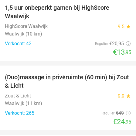
1,5 uur onbeperkt gamen bij HighScore
33%
NEW
Waalwijk
TODAY
HighScore Waalwijk
9.5
star
Waalwijk (10 km)
Verkocht: 43
€20
,95
Regulier
€13
,95
favorite_border
(Duo)massage in privéruimte (60 min) bij Zout
49%
& Licht
Zout & Licht
9.9
star
Waalwijk (11 km)
Verkocht: 265
€49
Regulier
€24
,95
favorite_border