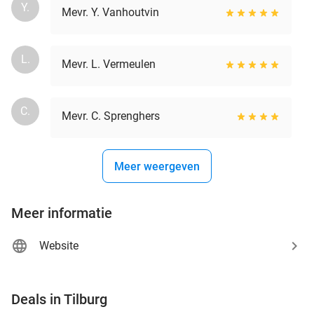
Y.
Mevr. Y. Vanhoutvin
L.
Mevr. L. Vermeulen
C.
Mevr. C. Sprenghers
Meer weergeven
Meer informatie
Website
favorite_border
Deals in Tilburg