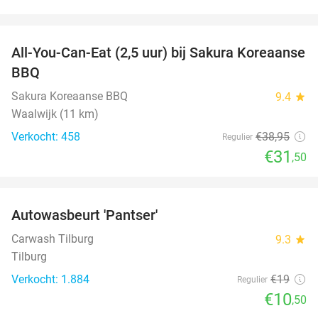
favorite_border
All-You-Can-Eat (2,5 uur) bij Sakura Koreaanse
19%
BBQ
Sakura Koreaanse BBQ
9.4
star
Waalwijk (11 km)
Verkocht: 458
€38
,95
Regulier
€31
,50
favorite_border
Autowasbeurt 'Pantser'
45%
Carwash Tilburg
9.3
star
Tilburg
Verkocht: 1.884
€19
Regulier
€10
,50