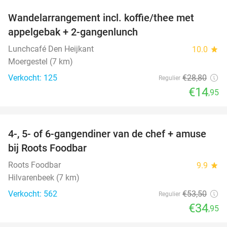
Wandelarrangement incl. koffie/thee met
48%
appelgebak + 2-gangenlunch
Lunchcafé Den Heijkant
10.0
star
Moergestel (7 km)
Verkocht: 125
€28
,80
Regulier
€14
,95
favorite_border
4-, 5- of 6-gangendiner van de chef + amuse
35%
bij Roots Foodbar
Roots Foodbar
9.9
star
Hilvarenbeek (7 km)
Verkocht: 562
€53
,50
Regulier
€34
,95
favorite_border