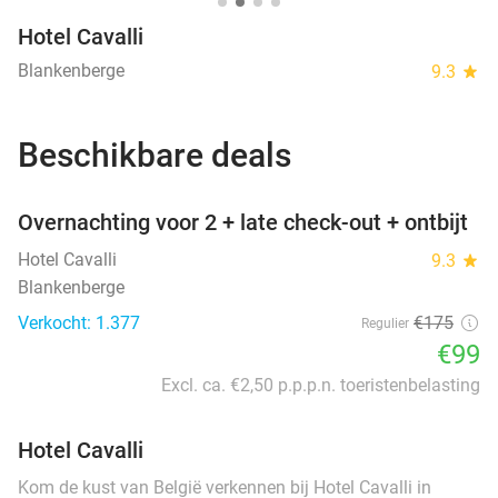
Hotel Cavalli
Blankenberge
9.3
star
Beschikbare deals
favorite_border
Overnachting voor 2 + late check-out + ontbijt
Hotel Cavalli
9.3
star
Blankenberge
Verkocht: 1.377
€175
Regulier
€99
Excl. ca. €2,50 p.p.p.n. toeristenbelasting
Hotel Cavalli
Kom de kust van België verkennen bij Hotel Cavalli in