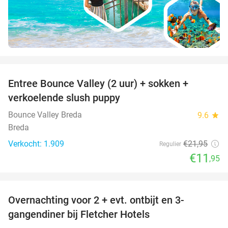
favorite_border
Entree Bounce Valley (2 uur) + sokken +
46%
verkoelende slush puppy
Bounce Valley Breda
9.6
star
Breda
Verkocht: 1.909
€21
,95
Regulier
€11
,95
favorite_border
Overnachting voor 2 + evt. ontbijt en 3-
gangendiner bij Fletcher Hotels