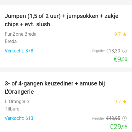
favorite_border
Jumpen (1,5 of 2 uur) + jumpsokken + zakje
48%
chips + evt. slush
FunZone Breda
9.7
star
Breda
Verkocht: 878
€18
,30
Regulier
€9
,50
favorite_border
3- of 4-gangen keuzediner + amuse bij
39%
L'Orangerie
L´Orangerie
9.7
star
Tilburg
Verkocht: 613
€48
,95
Regulier
€29
,95