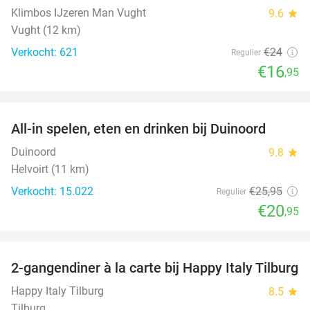
Klimbos IJzeren Man Vught
9.6
star
Vught (12 km)
Verkocht: 621
€24
Regulier
€16
,95
favorite_border
All-in spelen, eten en drinken bij Duinoord
19%
Duinoord
9.8
star
Helvoirt (11 km)
Verkocht: 15.022
€25
,95
Regulier
€20
,95
favorite_border
2-gangendiner à la carte bij Happy Italy Tilburg
35%
Happy Italy Tilburg
8.5
star
Tilburg