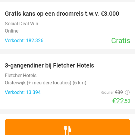
Gratis kans op een droomreis t.w.v. €3.000
Social Deal Win
Online
Gratis
Verkocht: 182.326
favorite_border
3-gangendiner bij Fletcher Hotels
42%
Fletcher Hotels
Oisterwijk (+ meerdere locaties) (6 km)
Verkocht: 13.394
€39
Regulier
€22
,50