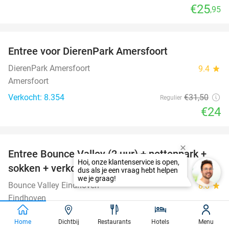
€25
,95
favorite_border
Entree voor DierenPark Amersfoort
24%
DierenPark Amersfoort
9.4
star
Amersfoort
Verkocht: 8.354
€31
,50
Regulier
€24
favorite_border
Entree Bounce Valley (2 uur) + nettenpark +
46%
sokken + verkoelende Slush Puppy
Bounce Valley Eindhoven
8.8
star
Eindhoven
Verkocht: 1.778
€21
,95
Regulier
Home
Dichtbij
Restaurants
Hotels
Menu
€11