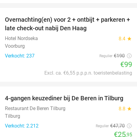
favorite_border
Overnachting(en) voor 2 + ontbijt + parkeren +
48%
late check-out nabij Den Haag
Hotel Nordseka
8.4
star
Voorburg
Verkocht: 237
€190
Regulier
€99
Excl. ca. €6,55 p.p.p.n. toeristenbelasting
favorite_border
4-gangen keuzediner bij De Beren in Tilburg
46%
Restaurant De Beren Tilburg
8.8
star
Tilburg
Verkocht: 2.212
€47
,70
Regulier
€25
,95