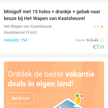
Minigolf met 15 holes + drankje + gebak naar
41%
keuze bij Het Wapen van Kaatsheuvel
Het Wapen van Kaatsheuvel
9.0
star
Kaatsheuvel (9 km)
Verkocht: 754
€13
,45
Regulier
€7
,95
Ontdek de beste
vakantie
deals in eigen land
!
Bekijk hier