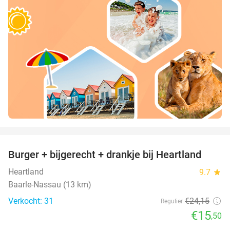
favorite_border
Burger + bijgerecht + drankje bij Heartland
36%
Heartland
9.7
star
Baarle-Nassau (13 km)
Verkocht: 31
€24
,15
Regulier
€15
,50