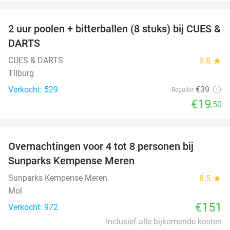
favorite_border
2 uur poolen + bitterballen (8 stuks) bij CUES &
50%
DARTS
CUES & DARTS
9.8
star
Tilburg
Verkocht: 529
€39
Regulier
€19
,50
favorite_border
Overnachtingen voor 4 tot 8 personen bij
Sunparks Kempense Meren
Sunparks Kempense Meren
8.5
star
Mol
€151
Verkocht: 972
Inclusief alle bijkomende kosten