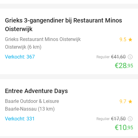
favorite_border
Grieks 3-gangendiner bij Restaurant Minos
30%
Oisterwijk
Grieks Restaurant Minos Oisterwijk
9.5
star
Oisterwijk (6 km)
Verkocht: 367
€41
,60
Regulier
€28
,95
favorite_border
Entree Adventure Days
37%
Baarle Outdoor & Leisure
9.7
star
Baarle-Nassau (13 km)
Verkocht: 331
€17
,50
Regulier
€10
,95
favorite_border