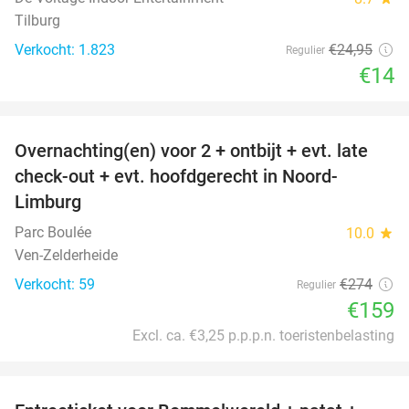
Tilburg
Verkocht: 1.823
€24
,95
Regulier
€14
favorite_border
Overnachting(en) voor 2 + ontbijt + evt. late
42%
check-out + evt. hoofdgerecht in Noord-
Limburg
Parc Boulée
10.0
star
Ven-Zelderheide
Verkocht: 59
€274
Regulier
€159
Excl. ca. €3,25 p.p.p.n. toeristenbelasting
favorite_border