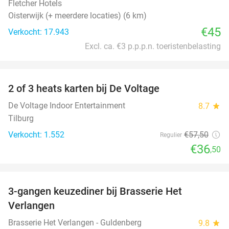
Fletcher Hotels
Oisterwijk (+ meerdere locaties) (6 km)
€45
Verkocht: 17.943
Excl. ca. €3 p.p.p.n. toeristenbelasting
favorite_border
2 of 3 heats karten bij De Voltage
37%
De Voltage Indoor Entertainment
8.7
star
Tilburg
Verkocht: 1.552
€57
,50
Regulier
€36
,50
favorite_border
3-gangen keuzediner bij Brasserie Het
31%
Verlangen
Brasserie Het Verlangen - Guldenberg
9.8
star