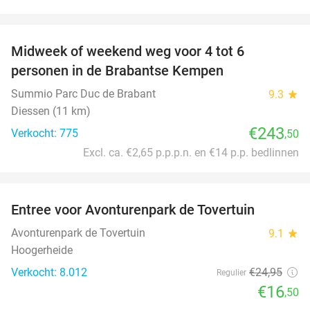
favorite_border
Midweek of weekend weg voor 4 tot 6
personen in de Brabantse Kempen
Summio Parc Duc de Brabant
9.3
star
Diessen (11 km)
€243
Verkocht: 775
,50
Excl. ca. €2,65 p.p.p.n. en €14 p.p. bedlinnen
favorite_border
Entree voor Avonturenpark de Tovertuin
34%
Avonturenpark de Tovertuin
9.1
star
Hoogerheide
Verkocht: 8.012
€24
,95
Regulier
€16
,50