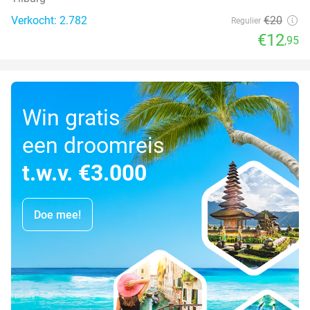
Verkocht: 2.782
€20
Regulier
€12
,95
Win gratis
een droomreis
t.w.v. €3.000
Doe mee!