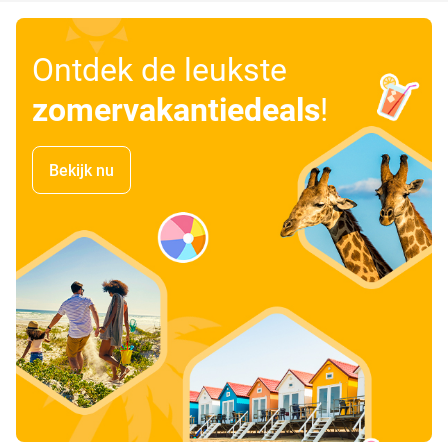
Ontdek de leukste
zomervakantiedeals
!
Bekijk nu