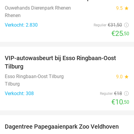
19%
Ouwehands Dierenpark Rhenen
9.5
star
Rhenen
Verkocht: 2.830
€31
,50
Regulier
€25
,50
favorite_border
VIP-autowasbeurt bij Esso Ringbaan-Oost
42%
Tilburg
Esso Ringbaan-Oost Tilburg
9.0
star
Tilburg
Verkocht: 308
€18
Regulier
€10
,50
favorite_border
Dagentree Papegaaienpark Zoo Veldhoven
26%