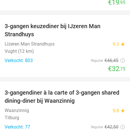
€19
,95
favorite_border
3-gangen keuzediner bij IJzeren Man
29%
Strandhuys
IJzeren Man Strandhuys
9.3
star
Vught (12 km)
Verkocht: 803
€46
,45
Regulier
€32
,75
favorite_border
3-gangendiner à la carte of 3-gangen shared
39%
dining-diner bij Waanzinnig
Waanzinnig
9.8
star
Tilburg
Verkocht: 77
€42
,50
Regulier