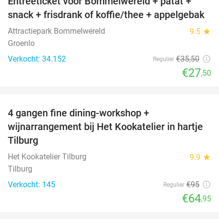
Entreeticket voor Bommelwereld + patat +
23%
snack + frisdrank of koffie/thee + appelgebak
Attractiepark Bommelwereld
9.5
star
Groenlo
Verkocht: 34.152
€35
,50
Regulier
€27
,50
favorite_border
4 gangen fine dining-workshop +
32%
wijnarrangement bij Het Kookatelier in hartje
Tilburg
Het Kookatelier Tilburg
9.9
star
Tilburg
Verkocht: 145
€95
Regulier
€64
,95