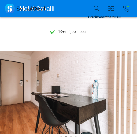
Ontdek 15.000+ deals

Hotel Cavalli
7 dagen per week beschikbaar
Bereikbaar tot 23:00
10+ miljoen leden
9,4
op basis van
205.826 reviews
Ontdek 15.000+ deals
7 dagen per week beschikbaar
10+ miljoen leden