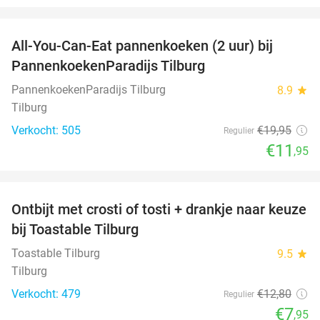
favorite_border
All-You-Can-Eat pannenkoeken (2 uur) bij
40%
PannenkoekenParadijs Tilburg
PannenkoekenParadijs Tilburg
8.9
star
Tilburg
Verkocht: 505
€19
,95
Regulier
€11
,95
favorite_border
Ontbijt met crosti of tosti + drankje naar keuze
38%
bij Toastable Tilburg
Toastable Tilburg
9.5
star
Tilburg
Verkocht: 479
€12
,80
Regulier
€7
,95