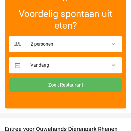
Voordelig spontaan uit
eten?
Zoek Restaurant
favorite_border
Entree voor Ouwehands Dierenpark Rhenen