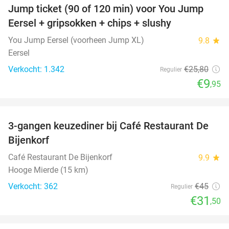
Jump ticket (90 of 120 min) voor You Jump
61%
Eersel + gripsokken + chips + slushy
You Jump Eersel (voorheen Jump XL)
9.8
star
Eersel
Verkocht: 1.342
€25
,80
Regulier
€9
,95
favorite_border
3-gangen keuzediner bij Café Restaurant De
30%
Bijenkorf
Café Restaurant De Bijenkorf
9.9
star
Hooge Mierde (15 km)
Verkocht: 362
€45
Regulier
€31
,50
favorite_border