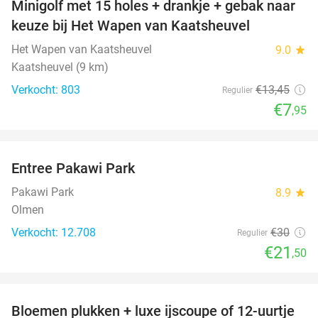
Minigolf met 15 holes + drankje + gebak naar
41%
keuze bij Het Wapen van Kaatsheuvel
Het Wapen van Kaatsheuvel
9.0
star
Kaatsheuvel (9 km)
Verkocht: 803
€13
,45
Regulier
€7
,95
favorite_border
Entree Pakawi Park
28%
Pakawi Park
8.9
star
Olmen
Verkocht: 12.708
€30
Regulier
€21
,50
favorite_border
Bloemen plukken + luxe ijscoupe of 12-uurtje
40%