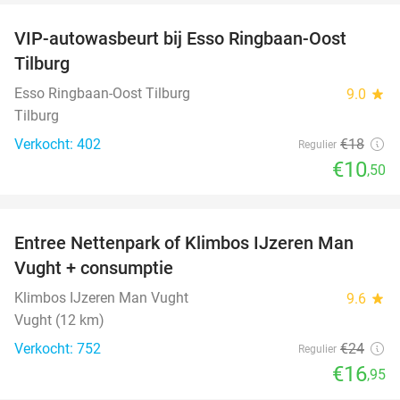
VIP-autowasbeurt bij Esso Ringbaan-Oost
42%
Tilburg
Esso Ringbaan-Oost Tilburg
9.0
star
Tilburg
Verkocht: 402
€18
Regulier
€10
,50
favorite_border
Entree Nettenpark of Klimbos IJzeren Man
29%
Vught + consumptie
Klimbos IJzeren Man Vught
9.6
star
Vught (12 km)
Verkocht: 752
€24
Regulier
€16
,95