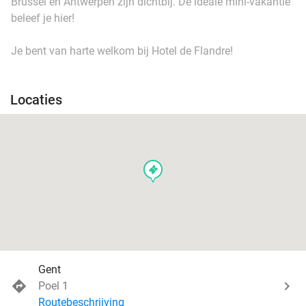
Brussel en Antwerpen zijn dichtbij. De ideale mini-vakantie
beleef je hier!
Je bent van harte welkom bij Hotel de Flandre!
Locaties
events
Gent
Poel 1
Routebeschrijving