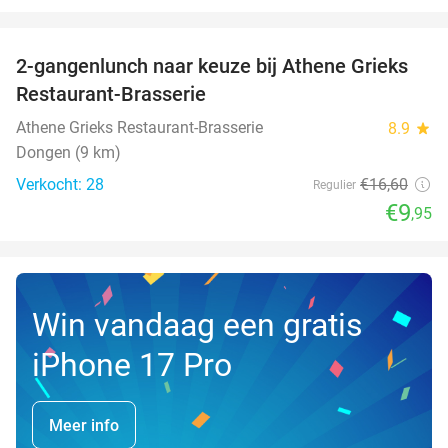
favorite_border
2-gangenlunch naar keuze bij Athene Grieks
40%
NEW
Restaurant-Brasserie
TODAY
Athene Grieks Restaurant-Brasserie
8.9
star
Dongen (9 km)
Verkocht: 28
€16
,60
Regulier
€9
,95
Win vandaag een gratis
iPhone 17 Pro
Meer info