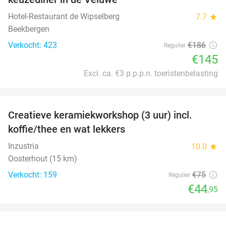
Hotel-Restaurant de Wipselberg
7.7
star
Beekbergen
Verkocht: 423
€186
Regulier
€145
Excl. ca. €3 p.p.p.n. toeristenbelasting
favorite_border
Creatieve keramiekworkshop (3 uur) incl.
40%
koffie/thee en wat lekkers
Inzustria
10.0
star
Oosterhout (15 km)
Verkocht: 159
€75
Regulier
€44
,95
favorite_border