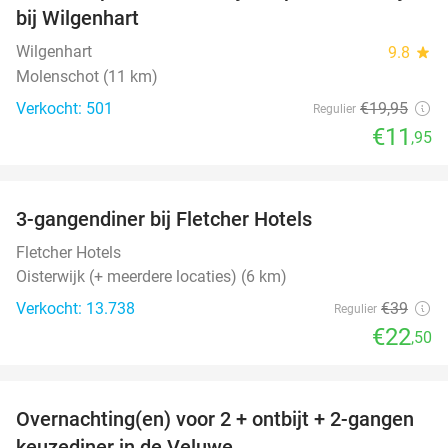
bij Wilgenhart
Wilgenhart
9.8
star
Molenschot (11 km)
Verkocht: 501
€19
,95
Regulier
€11
,95
favorite_border
3-gangendiner bij Fletcher Hotels
42%
Fletcher Hotels
Oisterwijk (+ meerdere locaties) (6 km)
Verkocht: 13.738
€39
Regulier
€22
,50
favorite_border
Overnachting(en) voor 2 + ontbijt + 2-gangen
22%
keuzediner in de Veluwe