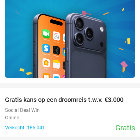
favorite_border
Gratis kans op een droomreis t.w.v. €3.000
Social Deal Win
Online
Gratis
Verkocht: 186.041
favorite_border