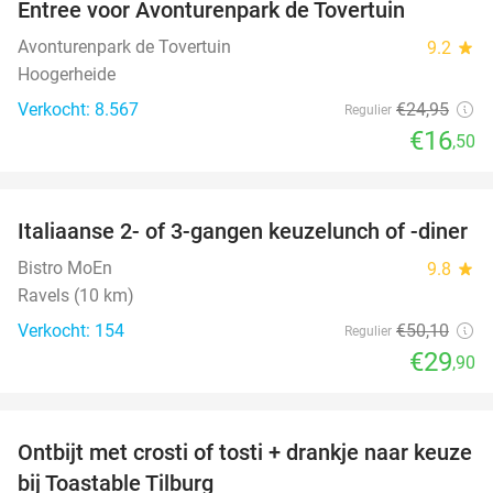
Entree voor Avonturenpark de Tovertuin
34%
Avonturenpark de Tovertuin
9.2
star
Hoogerheide
Verkocht: 8.567
€24
,95
Regulier
€16
,50
favorite_border
Italiaanse 2- of 3-gangen keuzelunch of -diner
40%
Bistro MoEn
9.8
star
Ravels (10 km)
Verkocht: 154
€50
,10
Regulier
€29
,90
favorite_border
Ontbijt met crosti of tosti + drankje naar keuze
38%
bij Toastable Tilburg