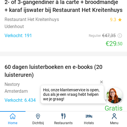
2- of 3-gangendiner à la carte + broodmandje
38%
+ karaf ijswater bij Restaurant Het Kreitenhuys
Restaurant Het Kreitenhuys
9.3
star
Udenhout
Verkocht: 191
€47
,35
Regulier
€29
,50
favorite_border
100%
60 dagen luisterboeken en e-books (20
luisteruren)
Nextory
Amsterdam
Verkocht: 6.434
€24
Regulier
Gratis
favorite_border
Home
Dichtbij
Restaurants
Hotels
Menu