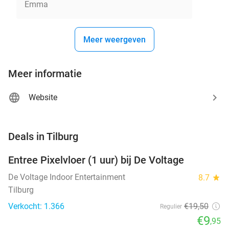
Emma
Meer weergeven
Meer informatie
Website
favorite_border
Deals in Tilburg
Entree Pixelvloer (1 uur) bij De Voltage
49%
De Voltage Indoor Entertainment
8.7
star
Tilburg
Verkocht: 1.366
€19
,50
Regulier
€9
,95