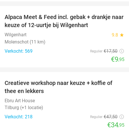
favorite_border
Alpaca Meet & Feed incl. gebak + drankje naar
43%
keuze of 12-uurtje bij Wilgenhart
Wilgenhart
9.8
star
Molenschot (11 km)
Verkocht: 569
€17
,50
Regulier
€9
,95
favorite_border
Creatieve workshop naar keuze + koffie of
26%
thee en lekkers
Ebru Art House
Tilburg (+1 locatie)
Verkocht: 218
€47
,50
Regulier
€34
,95