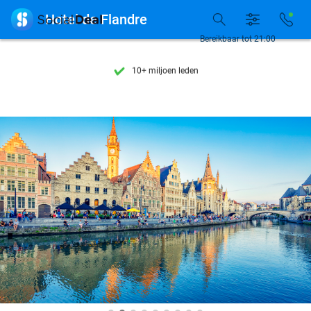
Ontdek 15.000+ deals

Hotel de Flandre
7 dagen per week beschikbaar
Bereikbaar tot 21:00
10+ miljoen leden
9,4
op basis van
206.160 reviews
Ontdek 15.000+ deals
7 dagen per week beschikbaar
10+ miljoen leden