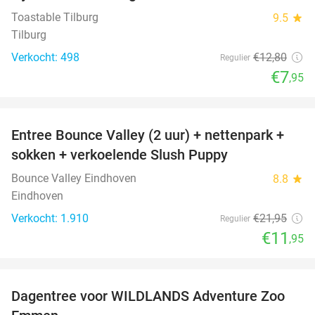
Toastable Tilburg
9.5
star
Tilburg
Verkocht: 498
€12
,80
Regulier
€7
,95
favorite_border
Entree Bounce Valley (2 uur) + nettenpark +
46%
sokken + verkoelende Slush Puppy
Bounce Valley Eindhoven
8.8
star
Eindhoven
Verkocht: 1.910
€21
,95
Regulier
€11
,95
favorite_border
Dagentree voor WILDLANDS Adventure Zoo
24%