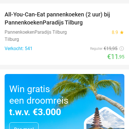
All-You-Can-Eat pannenkoeken (2 uur) bij
40%
PannenkoekenParadijs Tilburg
PannenkoekenParadijs Tilburg
8.9
star
Tilburg
Verkocht: 541
€19
,95
Regulier
€11
,95
Win gratis
een droomreis
t.w.v. €3.000