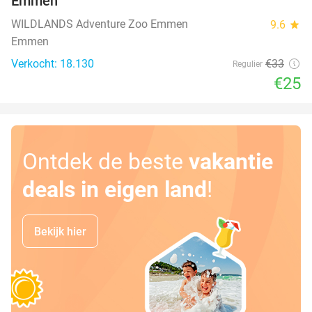
Emmen
WILDLANDS Adventure Zoo Emmen
9.6
star
Emmen
Verkocht: 18.130
€33
Regulier
€25
Ontdek de beste
vakantie
deals in eigen land
!
Bekijk hier