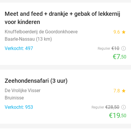
Meet and feed + drankje + gebak of lekkernij
25%
voor kinderen
Knuffelboerderij de Goordonkhoeve
9.6
star
Baarle-Nassau (13 km)
Verkocht: 497
€10
Regulier
€7
,50
favorite_border
Zeehondensafari (3 uur)
32%
De Vrolijke Visser
7.8
star
Bruinisse
Verkocht: 953
€28
,50
Regulier
€19
,50
favorite_border