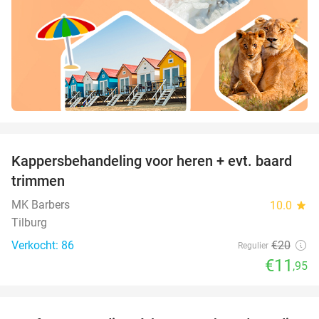
favorite_border
Kappersbehandeling voor heren + evt. baard
40%
trimmen
MK Barbers
10.0
star
Tilburg
Verkocht: 86
€20
Regulier
€11
,95
favorite_border