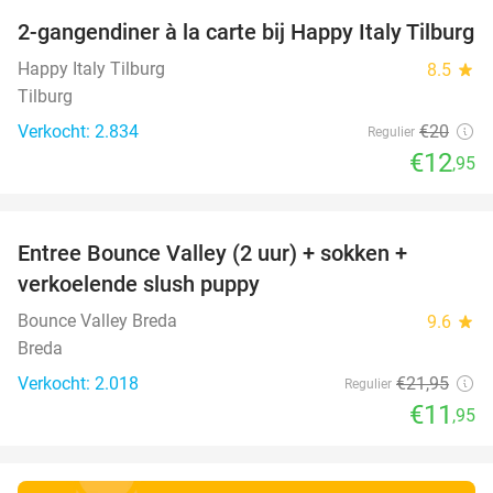
2-gangendiner à la carte bij Happy Italy Tilburg
35%
Happy Italy Tilburg
8.5
star
Tilburg
Verkocht: 2.834
€20
Regulier
€12
,95
favorite_border
Entree Bounce Valley (2 uur) + sokken +
46%
verkoelende slush puppy
Bounce Valley Breda
9.6
star
Breda
Verkocht: 2.018
€21
,95
Regulier
€11
,95