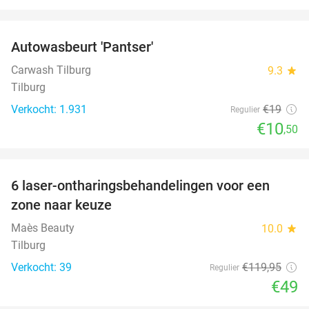
favorite_border
Autowasbeurt 'Pantser'
45%
Carwash Tilburg
9.3
star
Tilburg
Verkocht: 1.931
€19
Regulier
€10
,50
favorite_border
6 laser-ontharingsbehandelingen voor een
59%
zone naar keuze
Maès Beauty
10.0
star
Tilburg
Verkocht: 39
€119
,95
Regulier
€49
favorite_border