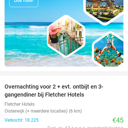
Doe mee!
favorite_border
Overnachting voor 2 + evt. ontbijt en 3-
gangendiner bij Fletcher Hotels
Fletcher Hotels
Oisterwijk (+ meerdere locaties) (6 km)
€45
Verkocht: 18.225