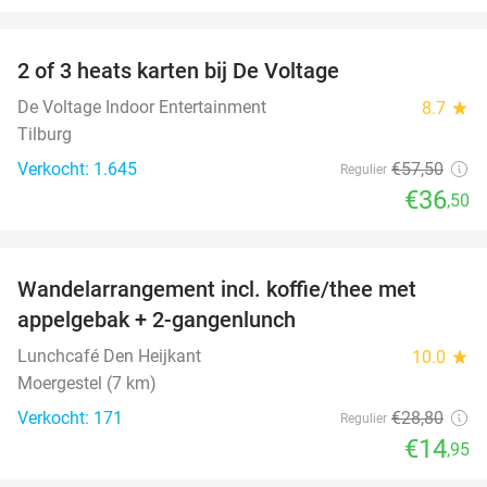
favorite_border
2 of 3 heats karten bij De Voltage
37%
De Voltage Indoor Entertainment
8.7
star
Tilburg
Verkocht: 1.645
€57
,50
Regulier
€36
,50
favorite_border
Wandelarrangement incl. koffie/thee met
48%
appelgebak + 2-gangenlunch
Lunchcafé Den Heijkant
10.0
star
Moergestel (7 km)
Verkocht: 171
€28
,80
Regulier
€14
,95
favorite_border