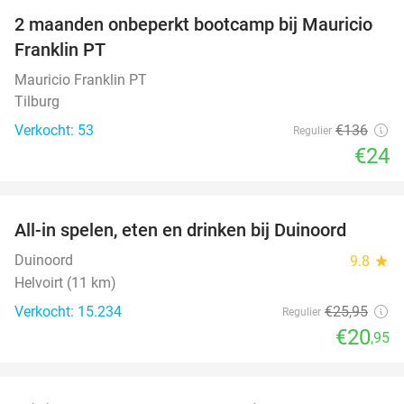
2 maanden onbeperkt bootcamp bij Mauricio
82%
Franklin PT
Mauricio Franklin PT
Tilburg
Verkocht: 53
€136
Regulier
€24
favorite_border
All-in spelen, eten en drinken bij Duinoord
19%
Duinoord
9.8
star
Helvoirt (11 km)
Verkocht: 15.234
€25
,95
Regulier
€20
,95
favorite_border