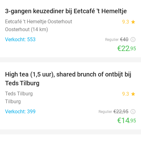
3-gangen keuzediner bij Eetcafé 't Hemeltje
43%
Eetcafé 't Hemeltje Oosterhout
9.3
star
Oosterhout (14 km)
Verkocht: 553
€40
Regulier
€22
,95
favorite_border
High tea (1,5 uur), shared brunch of ontbijt bij
35%
Teds Tilburg
Teds Tilburg
9.3
star
Tilburg
Verkocht: 399
€22
,95
Regulier
€14
,95
favorite_border