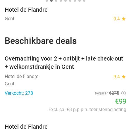
Hotel de Flandre
Gent
9.4
star
Beschikbare deals
favorite_border
Overnachting voor 2 + ontbijt + late check-out
+ welkomstdrankje in Gent
Hotel de Flandre
9.4
star
Gent
Verkocht: 278
€275
Regulier
€99
Excl. ca. €3 p.p.p.n. toeristenbelasting
Hotel de Flandre