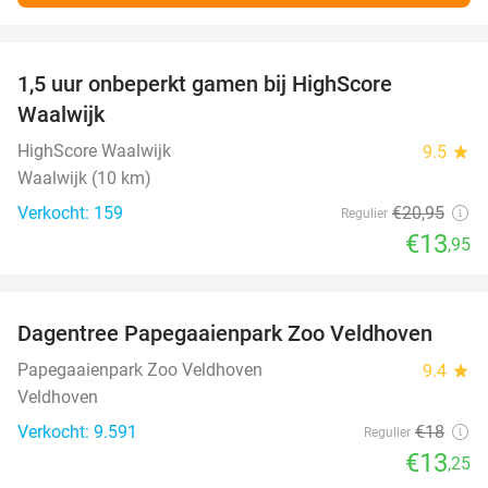
favorite_border
1,5 uur onbeperkt gamen bij HighScore
33%
Waalwijk
HighScore Waalwijk
9.5
star
Waalwijk (10 km)
Verkocht: 159
€20
,95
Regulier
€13
,95
favorite_border
Dagentree Papegaaienpark Zoo Veldhoven
26%
Papegaaienpark Zoo Veldhoven
9.4
star
Veldhoven
Verkocht: 9.591
€18
Regulier
€13
,25