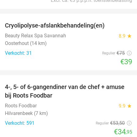
Excl. ca. €3 p.p.p.n. toeristenbelasting
favorite_border
Cryolipolyse-afslankbehandeling(en)
48%
Beauty Relax Spa Savannah
8.9
star
Oosterhout (14 km)
Verkocht: 31
€75
Regulier
€39
favorite_border
4-, 5- of 6-gangendiner van de chef + amuse
35%
bij Roots Foodbar
Roots Foodbar
9.9
star
Hilvarenbeek (7 km)
Verkocht: 591
€53
,50
Regulier
€34
,95