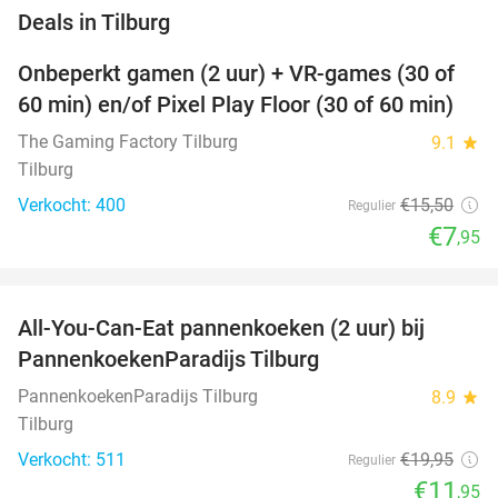
favorite_border
Deals in Tilburg
Onbeperkt gamen (2 uur) + VR-games (30 of
49%
60 min) en/of Pixel Play Floor (30 of 60 min)
The Gaming Factory Tilburg
9.1
star
Tilburg
Verkocht: 400
€15
,50
Regulier
€7
,95
favorite_border
All-You-Can-Eat pannenkoeken (2 uur) bij
40%
PannenkoekenParadijs Tilburg
PannenkoekenParadijs Tilburg
8.9
star
Tilburg
Verkocht: 511
€19
,95
Regulier
€11
,95