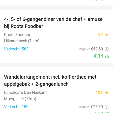
favorite_border
4-, 5- of 6-gangendiner van de chef + amuse
35%
bij Roots Foodbar
Roots Foodbar
9.9
star
Hilvarenbeek (7 km)
Verkocht: 583
€53
,50
Regulier
€34
,95
favorite_border
Wandelarrangement incl. koffie/thee met
48%
appelgebak + 2-gangenlunch
Lunchcafé Den Heijkant
10.0
star
Moergestel (7 km)
Verkocht: 150
€28
,80
Regulier