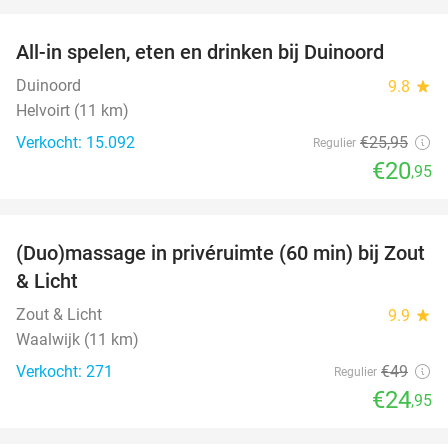
favorite_border
All-in spelen, eten en drinken bij Duinoord
19%
Duinoord
9.8
star
Helvoirt (11 km)
Verkocht: 15.092
€25
,95
Regulier
€20
,95
favorite_border
(Duo)massage in privéruimte (60 min) bij Zout
49%
& Licht
Zout & Licht
9.9
star
Waalwijk (11 km)
Verkocht: 271
€49
Regulier
€24
,95
favorite_border