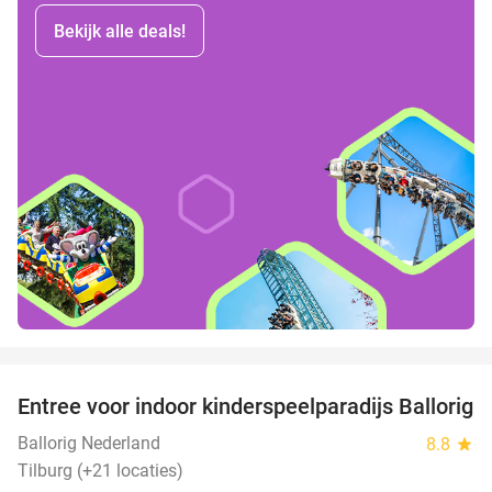
Bekijk alle deals!
favorite_border
Entree voor indoor kinderspeelparadijs Ballorig
32%
Ballorig Nederland
8.8
star
Tilburg (+21 locaties)