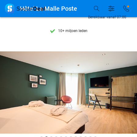
Ontdek 15.000+ deals

Hôtel La Malle Poste
7 dagen per week beschikbaar
Bereikbaar vanaf 07:00
10+ miljoen leden
9,4
op basis van
205.978 reviews
Ontdek 15.000+ deals
7 dagen per week beschikbaar
10+ miljoen leden