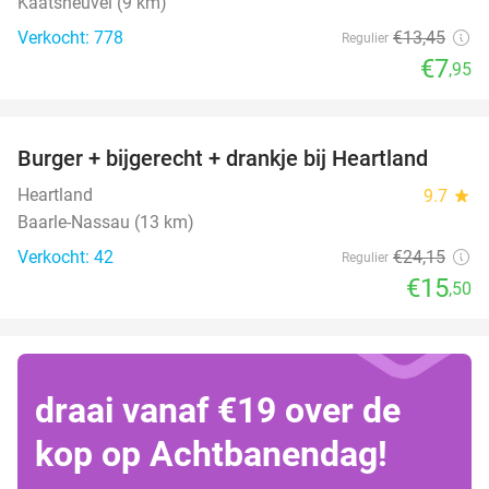
Kaatsheuvel (9 km)
Verkocht: 778
€13
,45
Regulier
€7
,95
favorite_border
Burger + bijgerecht + drankje bij Heartland
36%
Heartland
9.7
star
Baarle-Nassau (13 km)
Verkocht: 42
€24
,15
Regulier
€15
,50
draai vanaf €19 over de
kop op Achtbanendag!