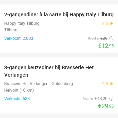
favorite_border
2-gangendiner à la carte bij Happy Italy Tilburg
35%
Happy Italy Tilburg
8.5
star
Tilburg
Verkocht: 2.803
€20
Regulier
€12
,95
favorite_border
3-gangen keuzediner bij Brasserie Het
31%
Verlangen
Brasserie Het Verlangen - Guldenberg
9.8
star
Helvoirt (10 km)
Verkocht: 638
€43
,20
Regulier
€29
,95
favorite_border