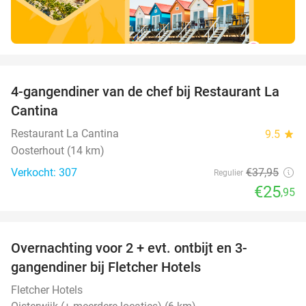
favorite_border
4-gangendiner van de chef bij Restaurant La
32%
Cantina
Restaurant La Cantina
9.5
star
Oosterhout (14 km)
Verkocht: 307
€37
,95
Regulier
€25
,95
favorite_border
Overnachting voor 2 + evt. ontbijt en 3-
gangendiner bij Fletcher Hotels
Fletcher Hotels