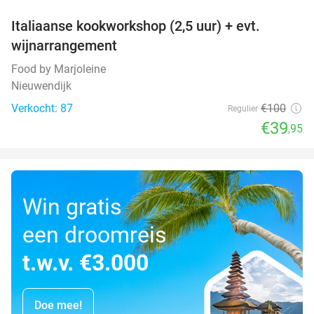
Italiaanse kookworkshop (2,5 uur) + evt.
60%
wijnarrangement
Food by Marjoleine
Nieuwendijk
Verkocht: 87
€100
Regulier
€39
,95
Win gratis
een droomreis
t.w.v. €3.000
Doe mee!