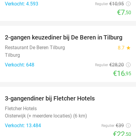
Verkocht: 4.593
€10
,95
Regulier
€7
,50
favorite_border
2-gangen keuzediner bij De Beren in Tilburg
40%
Restaurant De Beren Tilburg
8.7
star
Tilburg
Verkocht: 648
€28
,20
Regulier
€16
,95
favorite_border
3-gangendiner bij Fletcher Hotels
42%
Fletcher Hotels
Oisterwijk (+ meerdere locaties) (6 km)
Verkocht: 13.484
€39
Regulier
€22
,50