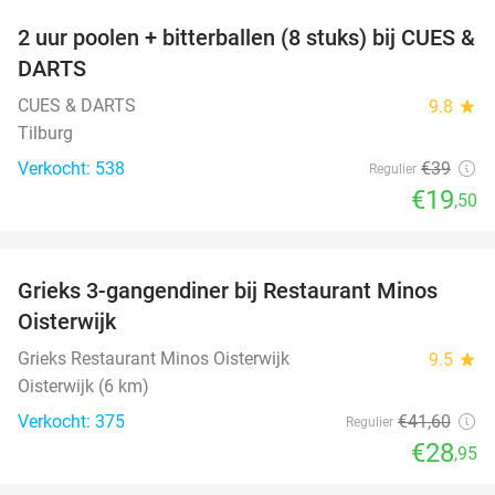
2 uur poolen + bitterballen (8 stuks) bij CUES &
50%
DARTS
CUES & DARTS
9.8
star
Tilburg
Verkocht: 538
€39
Regulier
€19
,50
favorite_border
Grieks 3-gangendiner bij Restaurant Minos
30%
Oisterwijk
Grieks Restaurant Minos Oisterwijk
9.5
star
Oisterwijk (6 km)
Verkocht: 375
€41
,60
Regulier
€28
,95
favorite_border