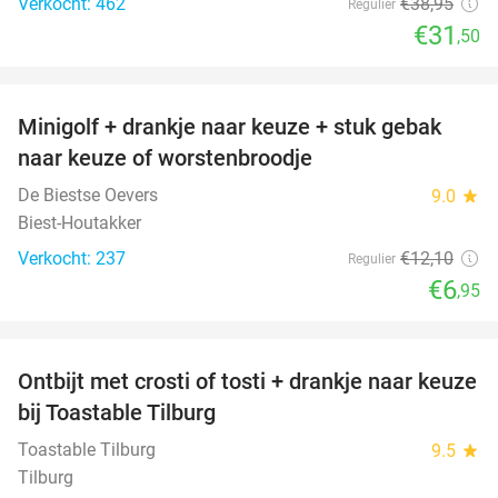
Verkocht: 462
€38
,95
Regulier
€31
,50
favorite_border
Minigolf + drankje naar keuze + stuk gebak
43%
naar keuze of worstenbroodje
De Biestse Oevers
9.0
star
Biest-Houtakker
Verkocht: 237
€12
,10
Regulier
€6
,95
favorite_border
Ontbijt met crosti of tosti + drankje naar keuze
38%
bij Toastable Tilburg
Toastable Tilburg
9.5
star
Tilburg