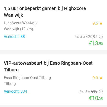
1,5 uur onbeperkt gamen bij HighScore
33%
Waalwijk
HighScore Waalwijk
9.5
star
Waalwijk (10 km)
Verkocht: 88
€20
,95
Regulier
€13
,95
favorite_border
VIP-autowasbeurt bij Esso Ringbaan-Oost
42%
Tilburg
Esso Ringbaan-Oost Tilburg
9.0
star
Tilburg
Verkocht: 334
€18
Regulier
€10
,50
favorite_border