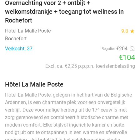
Overnachting voor 2 + ontbijt +
welkomstdrankje + toegang tot wellness in
Rochefort
Hôtel La Malle Poste
9.8
star
Rochefort
Verkocht: 37
€204
Regulier
€104
Excl. ca. €2,25 p.p.p.n. toeristenbelasting
Hôtel La Malle Poste
Hotel La Malle Poste, gelegen in het hart van de Belgische
Ardennen, is een charmante plek voor een onvergetelijk
verblijf. Deze voormalige herberg uit de 17ᵉ eeuw is met
zorg gerenoveerd en combineert historische charme met
modern comfort. Elke stijlvol ingerichte kamer en suite
nodigt uit om te ontspannen in een warme en sfeervolle
omgeving. Het hotel ligt in het schilderachtige stadje