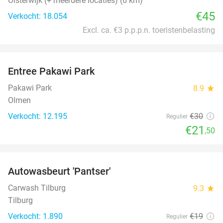
Oisterwijk (+ meerdere locaties) (6 km)
€45
Verkocht: 18.054
Excl. ca. €3 p.p.p.n. toeristenbelasting
favorite_border
Entree Pakawi Park
28%
Pakawi Park
8.9
star
Olmen
Verkocht: 12.195
€30
Regulier
€21
,50
favorite_border
Autowasbeurt 'Pantser'
45%
Carwash Tilburg
9.3
star
Tilburg
Verkocht: 1.890
€19
Regulier