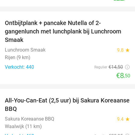
favorite_border
Ontbijtplank + pancake Nutella of 2-
41%
gangenlunch met lunchplank bij Lunchroom
Smaak
Lunchroom Smaak
9.8
star
Rijen (9 km)
Verkocht: 440
€14
,50
Regulier
€8
,50
favorite_border
All-You-Can-Eat (2,5 uur) bij Sakura Koreaanse
19%
BBQ
Sakura Koreaanse BBQ
9.4
star
Waalwijk (11 km)