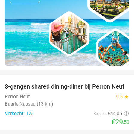
favorite_border
3-gangen shared dining-diner bij Perron Neuf
33%
Perron Neuf
9.5
star
Baarle-Nassau (13 km)
Verkocht: 123
€44
,05
Regulier
€29
,50
favorite_border