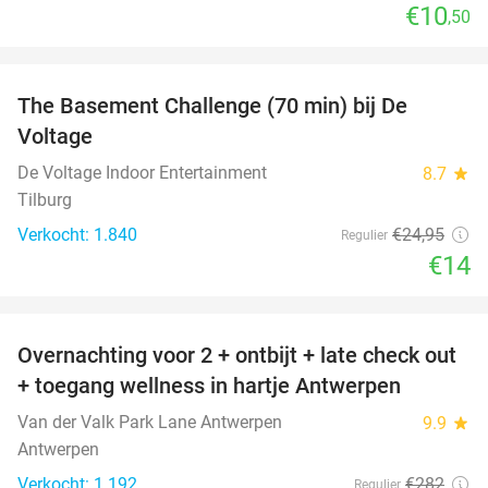
€10
,50
favorite_border
The Basement Challenge (70 min) bij De
44%
Voltage
De Voltage Indoor Entertainment
8.7
star
Tilburg
Verkocht: 1.840
€24
,95
Regulier
€14
favorite_border
Overnachting voor 2 + ontbijt + late check out
59%
+ toegang wellness in hartje Antwerpen
Van der Valk Park Lane Antwerpen
9.9
star
Antwerpen
Verkocht: 1.192
€282
Regulier