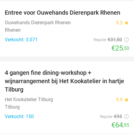
Entree voor Ouwehands Dierenpark Rhenen
19%
Ouwehands Dierenpark Rhenen
9.5
star
Rhenen
Verkocht: 3.071
€31
,50
Regulier
€25
,50
favorite_border
4 gangen fine dining-workshop +
32%
wijnarrangement bij Het Kookatelier in hartje
Tilburg
Het Kookatelier Tilburg
9.9
star
Tilburg
Verkocht: 150
€95
Regulier
€64
,95