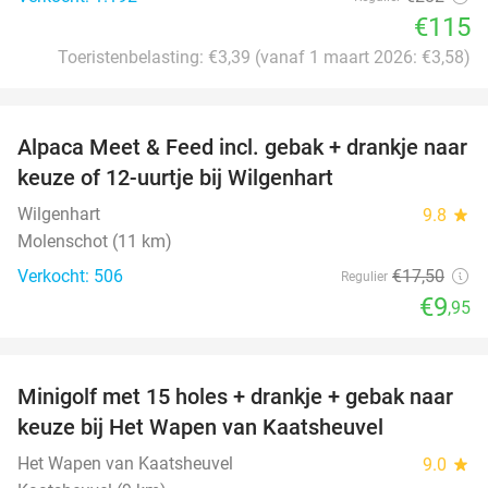
€115
Toeristenbelasting: €3,39 (vanaf 1 maart 2026: €3,58)
favorite_border
Alpaca Meet & Feed incl. gebak + drankje naar
43%
keuze of 12-uurtje bij Wilgenhart
Wilgenhart
9.8
star
Molenschot (11 km)
Verkocht: 506
€17
,50
Regulier
€9
,95
favorite_border
Minigolf met 15 holes + drankje + gebak naar
41%
keuze bij Het Wapen van Kaatsheuvel
Het Wapen van Kaatsheuvel
9.0
star