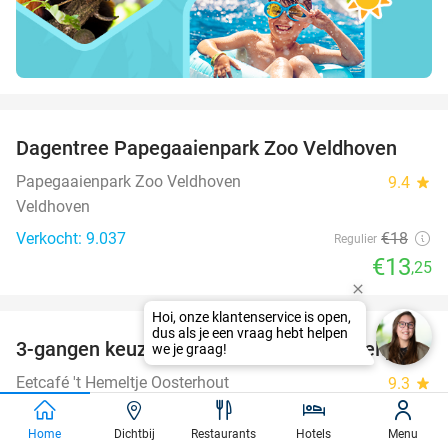
favorite_border
Dagentree Papegaaienpark Zoo Veldhoven
26%
Papegaaienpark Zoo Veldhoven
9.4
star
Veldhoven
Verkocht: 9.037
€18
Regulier
€13
,25
favorite_border
3-gangen keuzediner bij Eetcafé 't Hemeltje
43%
Eetcafé 't Hemeltje Oosterhout
9.3
star
Oosterhout (14 km)
Home
Dichtbij
Restaurants
Hotels
Menu
Verkocht: 541
€40
Regulier