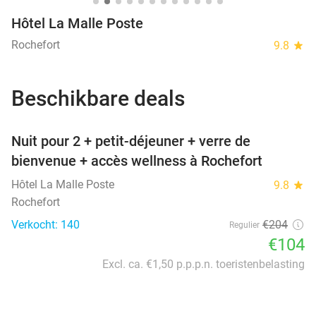
Hôtel La Malle Poste
Rochefort
9.8
star
Beschikbare deals
favorite_border
Nuit pour 2 + petit-déjeuner + verre de
bienvenue + accès wellness à Rochefort
Hôtel La Malle Poste
9.8
star
Rochefort
Verkocht: 140
€204
Regulier
€104
Excl. ca. €1,50 p.p.p.n. toeristenbelasting
favorite_border