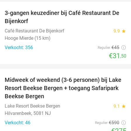
3-gangen keuzediner bij Café Restaurant De
30%
Bijenkorf
Café Restaurant De Bijenkorf
9.9
star
Hooge Mierde (15 km)
Verkocht: 356
€45
Regulier
€31
,50
favorite_border
Midweek of weekend (3-6 personen) bij Lake
53%
Resort Beekse Bergen + toegang Safaripark
Beekse Bergen
Lake Resort Beekse Bergen
9.1
star
Hilvarenbeek, 5081 NJ
Verkocht: 46
€590
Regulier
€275