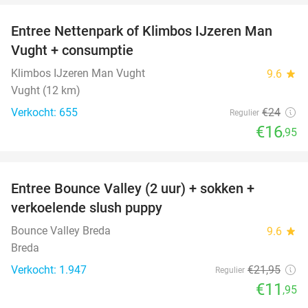
Entree Nettenpark of Klimbos IJzeren Man
29%
Vught + consumptie
Klimbos IJzeren Man Vught
9.6
star
Vught (12 km)
Verkocht: 655
€24
Regulier
€16
,95
favorite_border
Entree Bounce Valley (2 uur) + sokken +
46%
verkoelende slush puppy
Bounce Valley Breda
9.6
star
Breda
Verkocht: 1.947
€21
,95
Regulier
€11
,95