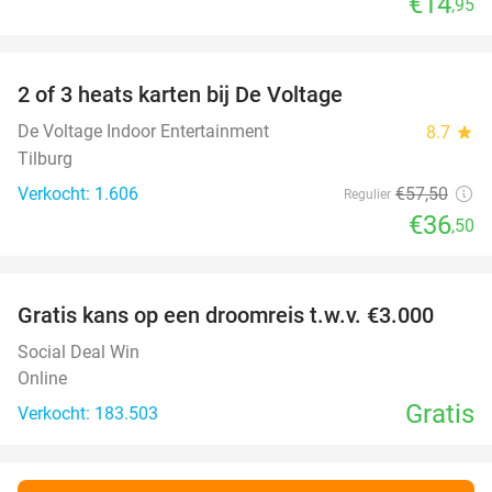
€14
,95
favorite_border
2 of 3 heats karten bij De Voltage
37%
De Voltage Indoor Entertainment
8.7
star
Tilburg
Verkocht: 1.606
€57
,50
Regulier
€36
,50
favorite_border
Gratis kans op een droomreis t.w.v. €3.000
Social Deal Win
Online
Gratis
Verkocht: 183.503