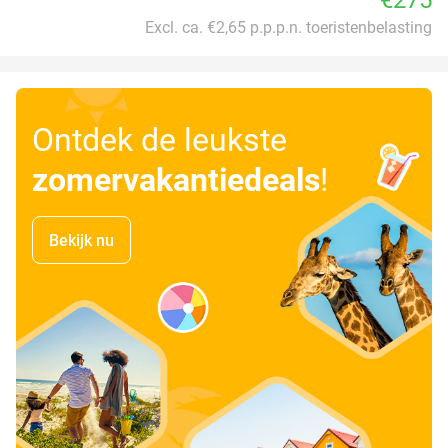
Excl. ca. €2,65 p.p.p.n. toeristenbelasting
Ontdek de leukste
zomervakantiedeals
!
Bekijk nu