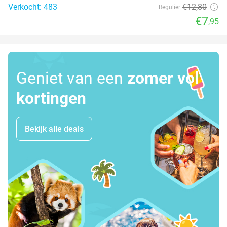
Verkocht: 483
€12
,80
Regulier
€7
,95
Geniet van een
zomer vol
kortingen
Bekijk alle deals