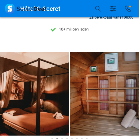
Ontdek 15.000+ deals

Hôtel O Secret
7 dagen per week beschikbaar
Za bereikbaar vanaf 08:00
10+ miljoen leden
9,4
op basis van
206.108 reviews
Ontdek 15.000+ deals
7 dagen per week beschikbaar
10+ miljoen leden