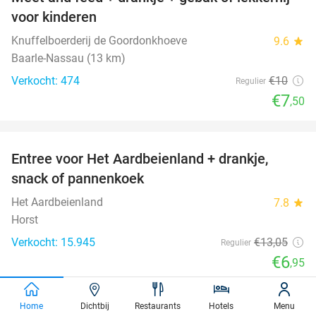
25%
voor kinderen
Knuffelboerderij de Goordonkhoeve
9.6
star
Baarle-Nassau (13 km)
Verkocht: 474
€10
Regulier
€7
,50
favorite_border
Entree voor Het Aardbeienland + drankje,
47%
snack of pannenkoek
Het Aardbeienland
7.8
star
Horst
Verkocht: 15.945
€13
,05
Regulier
€6
,95
Home
Dichtbij
Restaurants
Hotels
Menu