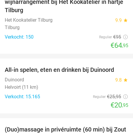
wijnarrangement bij Het Kookatelier in hartje
Tilburg
Het Kookatelier Tilburg
9.9
star
Tilburg
Verkocht: 150
€95
Regulier
€64
,95
favorite_border
All-in spelen, eten en drinken bij Duinoord
19%
Duinoord
9.8
star
Helvoirt (11 km)
Verkocht: 15.165
€25
,95
Regulier
€20
,95
favorite_border
(Duo)massage in privéruimte (60 min) bij Zout
49%