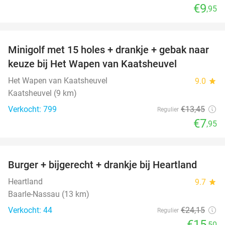
€9
,95
favorite_border
Minigolf met 15 holes + drankje + gebak naar
41%
keuze bij Het Wapen van Kaatsheuvel
Het Wapen van Kaatsheuvel
9.0
star
Kaatsheuvel (9 km)
Verkocht: 799
€13
,45
Regulier
€7
,95
favorite_border
Burger + bijgerecht + drankje bij Heartland
36%
Heartland
9.7
star
Baarle-Nassau (13 km)
Verkocht: 44
€24
,15
Regulier
€15
,50