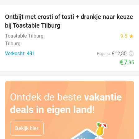
favorite_border
Ontbijt met crosti of tosti + drankje naar keuze
38%
bij Toastable Tilburg
Toastable Tilburg
9.5
star
Tilburg
Verkocht: 491
€12
,80
Regulier
€7
,95
Ontdek de beste
vakantie
deals in eigen land
!
Bekijk hier