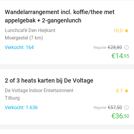
Wandelarrangement incl. koffie/thee met
48%
appelgebak + 2-gangenlunch
Lunchcafé Den Heijkant
10.0
star
Moergestel (7 km)
Verkocht: 164
€28
,80
Regulier
€14
,95
favorite_border
2 of 3 heats karten bij De Voltage
37%
De Voltage Indoor Entertainment
8.7
star
Tilburg
Verkocht: 1.636
€57
,50
Regulier
€36
,50