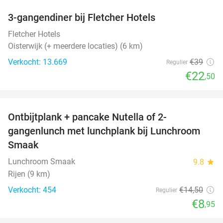
3-gangendiner bij Fletcher Hotels
42%
Fletcher Hotels
Oisterwijk (+ meerdere locaties) (6 km)
Verkocht: 13.669
€39
Regulier
€22
,50
favorite_border
Ontbijtplank + pancake Nutella of 2-
38%
gangenlunch met lunchplank bij Lunchroom
Smaak
Lunchroom Smaak
9.8
star
Rijen (9 km)
Verkocht: 454
€14
,50
Regulier
€8
,95
favorite_border