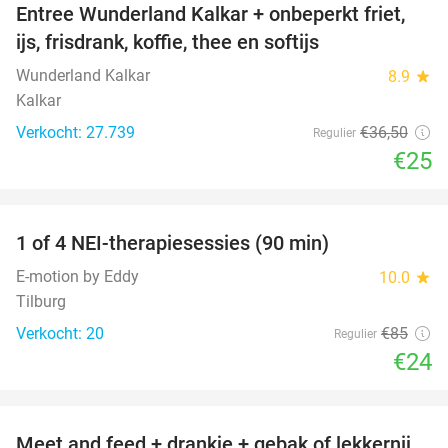
Entree Wunderland Kalkar + onbeperkt friet,
32%
ijs, frisdrank, koffie, thee en softijs
Wunderland Kalkar
8.9
star
Kalkar
Verkocht: 27.739
€36
,50
Regulier
€25
favorite_border
1 of 4 NEI-therapiesessies (90 min)
72%
E-motion by Eddy
10.0
star
Tilburg
Verkocht: 20
€85
Regulier
€24
favorite_border
Meet and feed + drankje + gebak of lekkernij