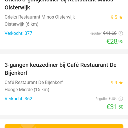
30%
Oisterwijk
Grieks Restaurant Minos Oisterwijk
9.5
star
Oisterwijk (6 km)
Verkocht: 377
€41
,60
Regulier
€28
,95
favorite_border
3-gangen keuzediner bij Café Restaurant De
30%
Bijenkorf
Café Restaurant De Bijenkorf
9.9
star
Hooge Mierde (15 km)
Verkocht: 362
€45
Regulier
€31
,50