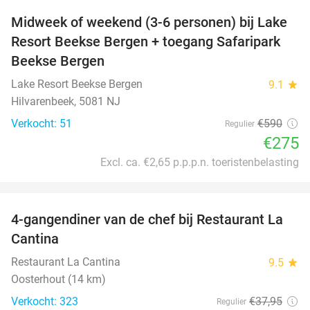
Midweek of weekend (3-6 personen) bij Lake
53%
Resort Beekse Bergen + toegang Safaripark
Beekse Bergen
Lake Resort Beekse Bergen
9.1
star
Hilvarenbeek, 5081 NJ
Verkocht: 51
€590
Regulier
€275
Excl. ca. €2,65 p.p.p.n. toeristenbelasting
favorite_border
4-gangendiner van de chef bij Restaurant La
32%
Cantina
Restaurant La Cantina
9.5
star
Oosterhout (14 km)
Verkocht: 323
€37
,95
Regulier