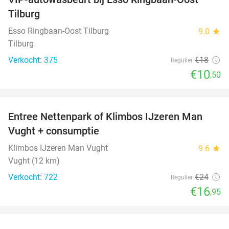
42%
Tilburg
Esso Ringbaan-Oost Tilburg
9.0
star
Tilburg
Verkocht: 375
€18
Regulier
€10
,50
favorite_border
Entree Nettenpark of Klimbos IJzeren Man
29%
Vught + consumptie
Klimbos IJzeren Man Vught
9.6
star
Vught (12 km)
Verkocht: 722
€24
Regulier
€16
,95
favorite_border