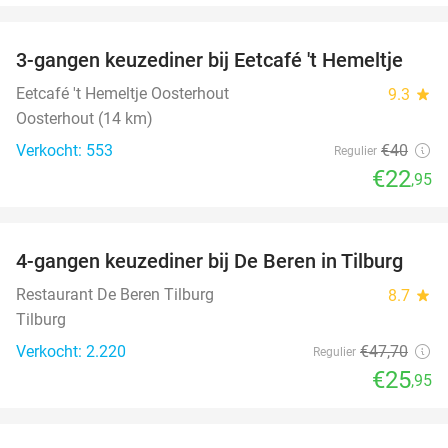
favorite_border
3-gangen keuzediner bij Eetcafé 't Hemeltje
43%
Eetcafé 't Hemeltje Oosterhout
9.3
star
Oosterhout (14 km)
Verkocht: 553
€40
Regulier
€22
,95
favorite_border
4-gangen keuzediner bij De Beren in Tilburg
46%
Restaurant De Beren Tilburg
8.7
star
Tilburg
Verkocht: 2.220
€47
,70
Regulier
€25
,95
favorite_border