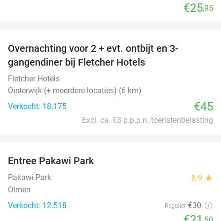
€25
,95
favorite_border
Overnachting voor 2 + evt. ontbijt en 3-
gangendiner bij Fletcher Hotels
Fletcher Hotels
Oisterwijk (+ meerdere locaties) (6 km)
€45
Verkocht: 18.175
Excl. ca. €3 p.p.p.n. toeristenbelasting
favorite_border
Entree Pakawi Park
28%
Pakawi Park
8.9
star
Olmen
Verkocht: 12.518
€30
Regulier
€21
,50