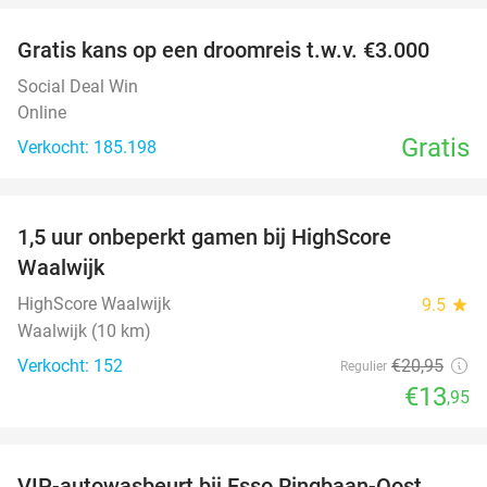
Gratis kans op een droomreis t.w.v. €3.000
Social Deal Win
Online
Gratis
Verkocht: 185.198
favorite_border
1,5 uur onbeperkt gamen bij HighScore
33%
Waalwijk
HighScore Waalwijk
9.5
star
Waalwijk (10 km)
Verkocht: 152
€20
,95
Regulier
€13
,95
favorite_border
VIP-autowasbeurt bij Esso Ringbaan-Oost