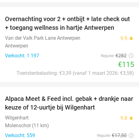
favorite_border
Overnachting voor 2 + ontbijt + late check out
59%
+ toegang wellness in hartje Antwerpen
Van der Valk Park Lane Antwerpen
9.9
star
Antwerpen
Verkocht: 1.197
€282
Regulier
€115
Toeristenbelasting: €3,39 (vanaf 1 maart 2026: €3,58)
favorite_border
Alpaca Meet & Feed incl. gebak + drankje naar
43%
keuze of 12-uurtje bij Wilgenhart
Wilgenhart
9.8
star
Molenschot (11 km)
Verkocht: 559
€17
,50
Regulier