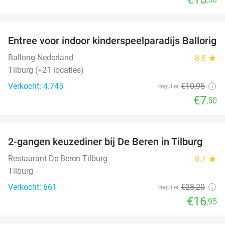
favorite_border
Entree voor indoor kinderspeelparadijs Ballorig
32%
Ballorig Nederland
8.8
star
Tilburg (+21 locaties)
Verkocht: 4.745
€10
,95
Regulier
€7
,50
favorite_border
2-gangen keuzediner bij De Beren in Tilburg
40%
Restaurant De Beren Tilburg
8.7
star
Tilburg
Verkocht: 661
€28
,20
Regulier
€16
,95
favorite_border