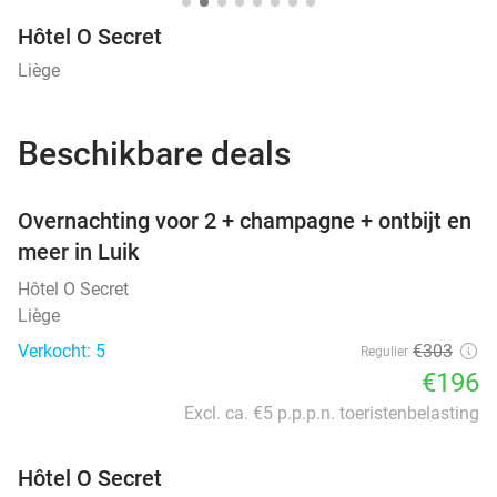
Hôtel O Secret
Liège
Beschikbare deals
favorite_border
Overnachting voor 2 + champagne + ontbijt en
meer in Luik
Hôtel O Secret
Liège
Verkocht: 5
€303
Regulier
€196
Excl. ca. €5 p.p.p.n. toeristenbelasting
Hôtel O Secret