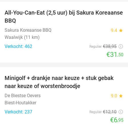
All-You-Can-Eat (2,5 uur) bij Sakura Koreaanse
19%
BBQ
Sakura Koreaanse BBQ
9.4
star
Waalwijk (11 km)
Verkocht: 462
€38
,95
Regulier
€31
,50
favorite_border
Minigolf + drankje naar keuze + stuk gebak
43%
naar keuze of worstenbroodje
De Biestse Oevers
9.0
star
Biest-Houtakker
Verkocht: 237
€12
,10
Regulier
€6
,95