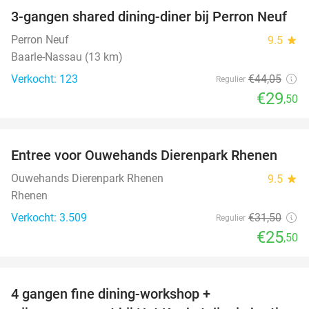
3-gangen shared dining-diner bij Perron Neuf
33%
Perron Neuf
9.5
star
Baarle-Nassau (13 km)
Verkocht: 123
€44
,05
Regulier
€29
,50
favorite_border
Entree voor Ouwehands Dierenpark Rhenen
19%
Ouwehands Dierenpark Rhenen
9.5
star
Rhenen
Verkocht: 3.509
€31
,50
Regulier
€25
,50
favorite_border
4 gangen fine dining-workshop +
32%