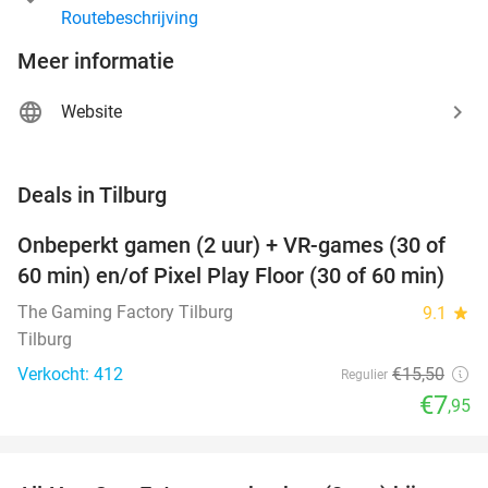
Routebeschrijving
Meer informatie
Website
favorite_border
Deals in Tilburg
Onbeperkt gamen (2 uur) + VR-games (30 of
49%
60 min) en/of Pixel Play Floor (30 of 60 min)
The Gaming Factory Tilburg
9.1
star
Tilburg
Verkocht: 412
€15
,50
Regulier
€7
,95
favorite_border