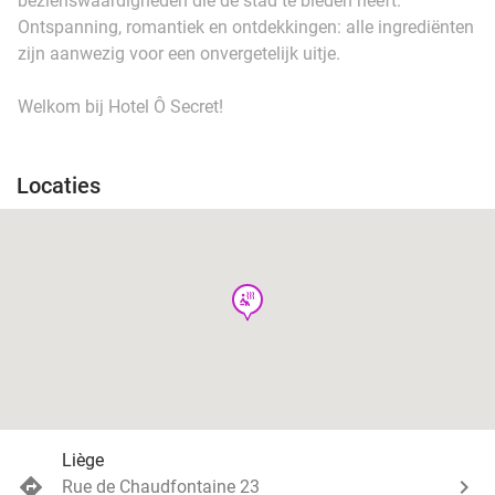
bezienswaardigheden die de stad te bieden heeft.
Ontspanning, romantiek en ontdekkingen: alle ingrediënten
zijn aanwezig voor een onvergetelijk uitje.
Welkom bij Hotel Ô Secret!
Locaties
wellness
Liège
Rue de Chaudfontaine 23