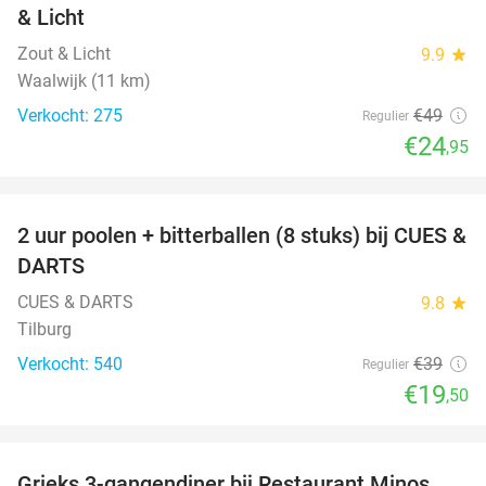
& Licht
Zout & Licht
9.9
star
Waalwijk (11 km)
Verkocht: 275
€49
Regulier
€24
,95
favorite_border
2 uur poolen + bitterballen (8 stuks) bij CUES &
50%
DARTS
CUES & DARTS
9.8
star
Tilburg
Verkocht: 540
€39
Regulier
€19
,50
favorite_border
Grieks 3-gangendiner bij Restaurant Minos