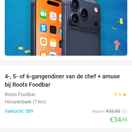
favorite_border
4-, 5- of 6-gangendiner van de chef + amuse
35%
bij Roots Foodbar
Roots Foodbar
9.9
star
Hilvarenbeek (7 km)
Verkocht: 589
€53
,50
Regulier
€34
,95
favorite_border