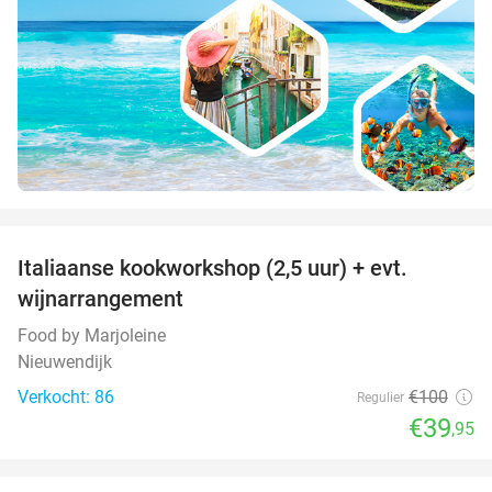
favorite_border
Italiaanse kookworkshop (2,5 uur) + evt.
60%
wijnarrangement
Food by Marjoleine
Nieuwendijk
Verkocht: 86
€100
Regulier
€39
,95
favorite_border