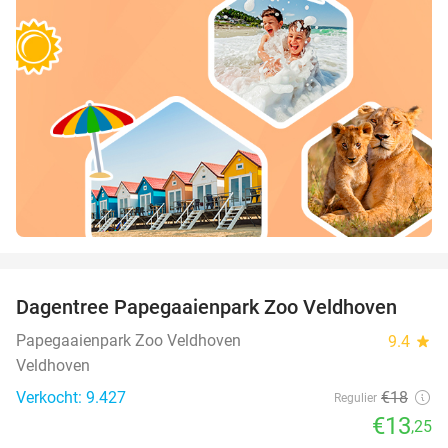
favorite_border
Dagentree Papegaaienpark Zoo Veldhoven
26%
Papegaaienpark Zoo Veldhoven
9.4
star
Veldhoven
Verkocht: 9.427
€18
Regulier
€13
,25