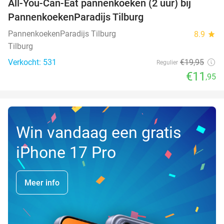
All-You-Can-Eat pannenkoeken (2 uur) bij
40%
PannenkoekenParadijs Tilburg
PannenkoekenParadijs Tilburg
8.9
star
Tilburg
Verkocht: 531
€19
,95
Regulier
€11
,95
Win vandaag een gratis
iPhone 17 Pro
Meer info