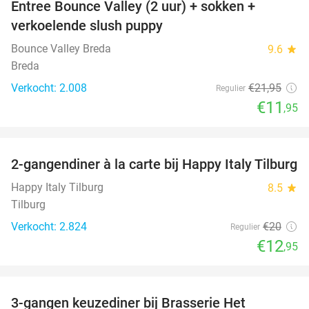
Entree Bounce Valley (2 uur) + sokken +
46%
verkoelende slush puppy
Bounce Valley Breda
9.6
star
Breda
Verkocht: 2.008
€21
,95
Regulier
€11
,95
favorite_border
2-gangendiner à la carte bij Happy Italy Tilburg
35%
Happy Italy Tilburg
8.5
star
Tilburg
Verkocht: 2.824
€20
Regulier
€12
,95
favorite_border
3-gangen keuzediner bij Brasserie Het
31%