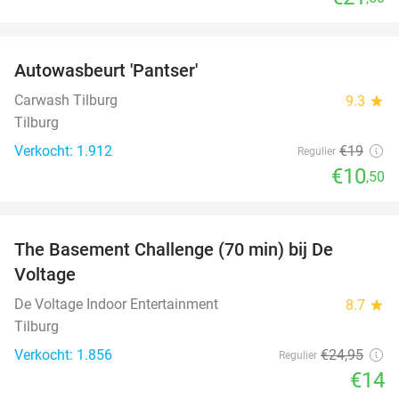
favorite_border
Autowasbeurt 'Pantser'
45%
Carwash Tilburg
9.3
star
Tilburg
Verkocht: 1.912
€19
Regulier
€10
,50
favorite_border
The Basement Challenge (70 min) bij De
44%
Voltage
De Voltage Indoor Entertainment
8.7
star
Tilburg
Verkocht: 1.856
€24
,95
Regulier
€14