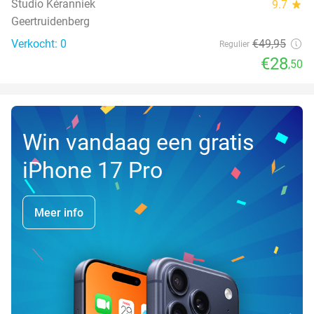
Studio Kéranniek
9.7
star
Geertruidenberg
Verkocht: 0
€49
,95
Regulier
€28
,50
Win vandaag een gratis
iPhone 17 Pro
Meer info