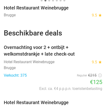
Hotel Restaurant Weinebrugge
Brugge
9.5
star
Beschikbare deals
favorite_border
Overnachting voor 2 + ontbijt +
welkomstdrankje + late check-out
Hotel Restaurant Weinebrugge
9.5
star
Brugge
Verkocht: 375
€215
Regulier
€125
Excl. ca. €4 p.p.p.n. toeristenbelasting
Hotel Restaurant Weinebrugge