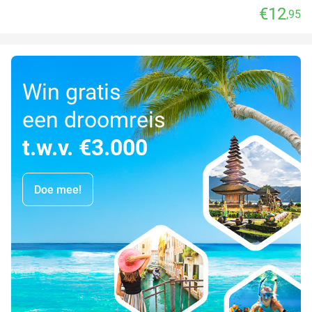
€12
,95
Win gratis
een droomreis
t.w.v. €3.000
Doe mee!