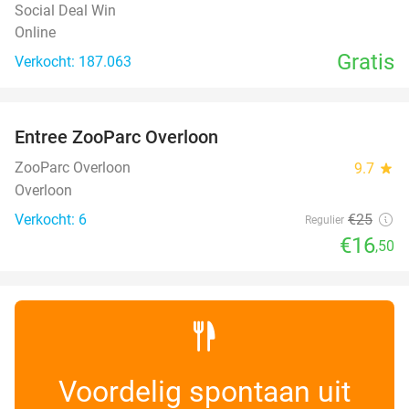
Social Deal Win
Online
Gratis
Verkocht: 187.063
favorite_border
Entree ZooParc Overloon
34%
NEW
TODAY
ZooParc Overloon
9.7
star
Overloon
Verkocht: 6
€25
Regulier
€16
,50
Voordelig spontaan uit