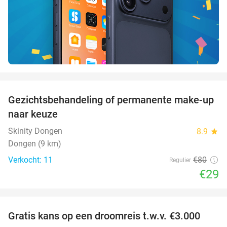
favorite_border
Gezichtsbehandeling of permanente make-up
64%
naar keuze
Skinity Dongen
8.9
star
Dongen (9 km)
Verkocht: 11
€80
Regulier
€29
favorite_border
Gratis kans op een droomreis t.w.v. €3.000