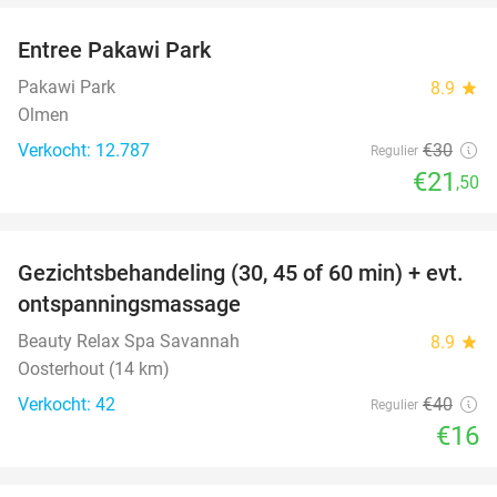
Entree Pakawi Park
28%
Pakawi Park
8.9
star
Olmen
Verkocht: 12.787
€30
Regulier
€21
,50
favorite_border
Gezichtsbehandeling (30, 45 of 60 min) + evt.
60%
ontspanningsmassage
Beauty Relax Spa Savannah
8.9
star
Oosterhout (14 km)
Verkocht: 42
€40
Regulier
€16