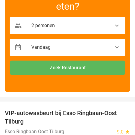
eten?
Zoek Restaurant
favorite_border
VIP-autowasbeurt bij Esso Ringbaan-Oost
42%
Tilburg
Esso Ringbaan-Oost Tilburg
9.0
star