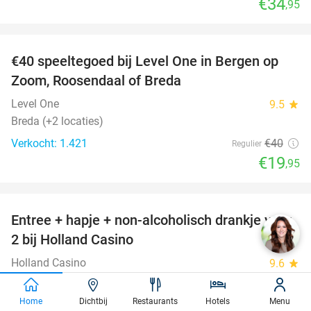
€34
,95
favorite_border
€40 speeltegoed bij Level One in Bergen op
50%
Zoom, Roosendaal of Breda
Level One
9.5
star
Breda (+2 locaties)
Verkocht: 1.421
€40
Regulier
€19
,95
favorite_border
Entree + hapje + non-alcoholisch drankje voor
52%
2 bij Holland Casino
Holland Casino
9.6
star
Breda (+12 locaties)
Verkocht: 11.063
€21
Home
Dichtbij
Restaurants
Hotels
Menu
Regulier