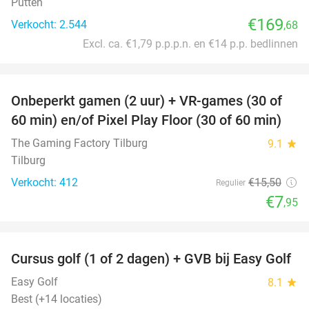
Putten
€169
Verkocht: 2.544
,68
Excl. ca. €1,79 p.p.p.n. en €14 p.p. bedlinnen
favorite_border
Onbeperkt gamen (2 uur) + VR-games (30 of
49%
60 min) en/of Pixel Play Floor (30 of 60 min)
The Gaming Factory Tilburg
9.1
star
Tilburg
Verkocht: 412
€15
,50
Regulier
€7
,95
favorite_border
Cursus golf (1 of 2 dagen) + GVB bij Easy Golf
60%
Easy Golf
8.1
star
Best (+14 locaties)