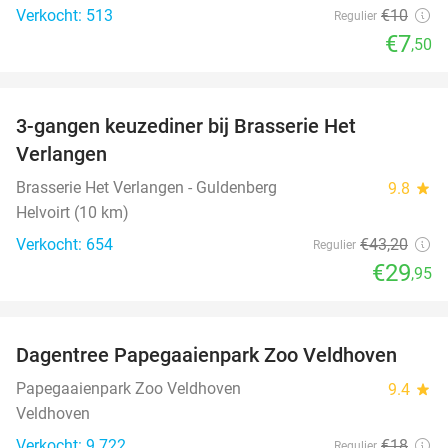
Verkocht: 513
€10
Regulier
€7
,50
favorite_border
3-gangen keuzediner bij Brasserie Het
31%
Verlangen
Brasserie Het Verlangen - Guldenberg
9.8
star
Helvoirt (10 km)
Verkocht: 654
€43
,20
Regulier
€29
,95
favorite_border
Dagentree Papegaaienpark Zoo Veldhoven
26%
Papegaaienpark Zoo Veldhoven
9.4
star
Veldhoven
Verkocht: 9.722
€18
Regulier