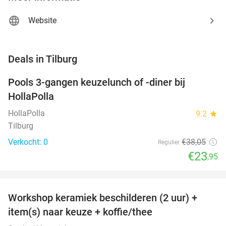
Website
favorite_border
Deals in Tilburg
Pools 3-gangen keuzelunch of -diner bij
37%
NEW
HollaPolla
TODAY
HollaPolla
9.2
star
Tilburg
Verkocht: 0
€38
,05
Regulier
€23
,95
favorite_border
Workshop keramiek beschilderen (2 uur) +
43%
NEW
item(s) naar keuze + koffie/thee
TODAY