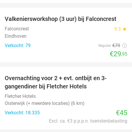
favorite_border
Valkeniersworkshop (3 uur) bij Falconcrest
62%
Falconcrest
9.3
star
Eindhoven
Verkocht: 79
€79
Regulier
€29
,95
favorite_border
Overnachting voor 2 + evt. ontbijt en 3-
gangendiner bij Fletcher Hotels
Fletcher Hotels
Oisterwijk (+ meerdere locaties) (6 km)
€45
Verkocht: 18.335
Excl. ca. €3 p.p.p.n. toeristenbelasting
favorite_border