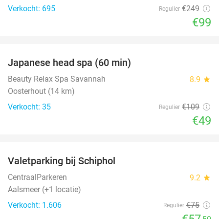
Verkocht: 695
€249
Regulier
€99
favorite_border
Japanese head spa (60 min)
55%
Beauty Relax Spa Savannah
8.9
star
Oosterhout (14 km)
Verkocht: 35
€109
Regulier
€49
favorite_border
Valetparking bij Schiphol
23%
CentraalParkeren
9.2
star
Aalsmeer (+1 locatie)
Verkocht: 1.606
€75
Regulier
€57