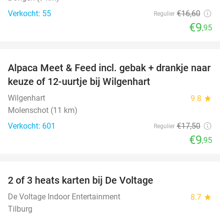
Verkocht: 55
€16
,60
Regulier
€9
,95
favorite_border
Alpaca Meet & Feed incl. gebak + drankje naar
43%
keuze of 12-uurtje bij Wilgenhart
Wilgenhart
9.8
star
Molenschot (11 km)
Verkocht: 601
€17
,50
Regulier
€9
,95
favorite_border
2 of 3 heats karten bij De Voltage
37%
De Voltage Indoor Entertainment
8.7
star
Tilburg