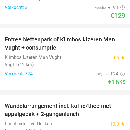
Verkocht: 3
€191
Regulier
€129
favorite_border
Entree Nettenpark of Klimbos IJzeren Man
29%
Vught + consumptie
Klimbos IJzeren Man Vught
9.6
star
Vught (12 km)
Verkocht: 774
€24
Regulier
€16
,95
favorite_border
Wandelarrangement incl. koffie/thee met
48%
appelgebak + 2-gangenlunch
Lunchcafé Den Heijkant
10.0
star