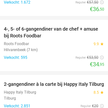
Verkocht: 1.672
€57
,50
Regulier
€36
,50
favorite_border
4-, 5- of 6-gangendiner van de chef + amuse
35%
bij Roots Foodbar
Roots Foodbar
9.9
star
Hilvarenbeek (7 km)
Verkocht: 595
€53
,50
Regulier
€34
,95
favorite_border
2-gangendiner à la carte bij Happy Italy Tilburg
35%
Happy Italy Tilburg
8.5
star
Tilburg
Verkocht: 2.851
€20
Regulier