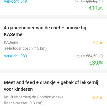
Verkocht: 549
€19
,95
Regulier
€11
,95
favorite_border
4-gangendiner van de chef + amuse bij
39%
KASerne
KASerne
9.7
star
's-Hertogenbosch (15 km)
Verkocht: 389
€64
,50
Regulier
€39
,50
favorite_border
Meet and feed + drankje + gebak of lekkernij
25%
voor kinderen
Knuffelboerderij de Goordonkhoeve
9.3
star
Baarle-Nassau (13 km)