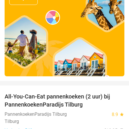
favorite_border
All-You-Can-Eat pannenkoeken (2 uur) bij
40%
PannenkoekenParadijs Tilburg
PannenkoekenParadijs Tilburg
8.9
star
Tilburg