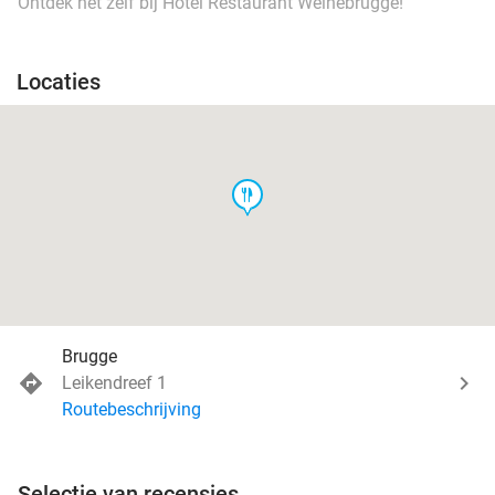
Ontdek het zelf bij Hotel Restaurant Weinebrugge!
Locaties
food
Brugge
Leikendreef 1
Routebeschrijving
Selectie van recensies