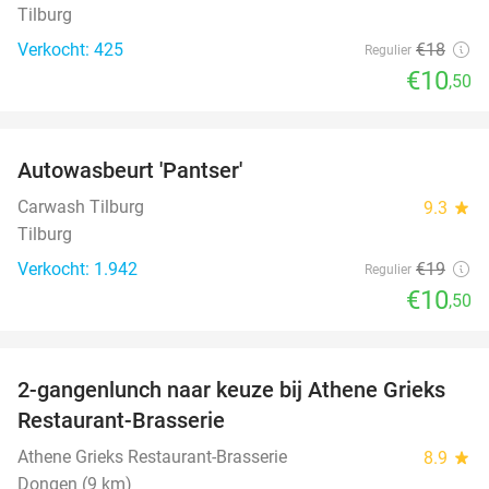
Tilburg
Verkocht: 425
€18
Regulier
€10
,50
favorite_border
Autowasbeurt 'Pantser'
45%
Carwash Tilburg
9.3
star
Tilburg
Verkocht: 1.942
€19
Regulier
€10
,50
favorite_border
2-gangenlunch naar keuze bij Athene Grieks
40%
Restaurant-Brasserie
Athene Grieks Restaurant-Brasserie
8.9
star
Dongen (9 km)