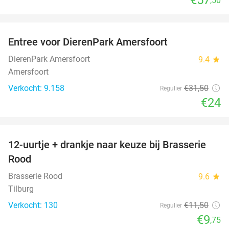
,50
favorite_border
Entree voor DierenPark Amersfoort
24%
DierenPark Amersfoort
9.4
star
Amersfoort
Verkocht: 9.158
€31
,50
Regulier
€24
favorite_border
12-uurtje + drankje naar keuze bij Brasserie
15%
Rood
Brasserie Rood
9.6
star
Tilburg
Verkocht: 130
€11
,50
Regulier
€9
,75