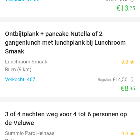
€13
,25
favorite_border
Ontbijtplank + pancake Nutella of 2-
38%
gangenlunch met lunchplank bij Lunchroom
Smaak
Lunchroom Smaak
9.8
star
Rijen (9 km)
Verkocht: 467
€14
,50
Regulier
€8
,95
favorite_border
3 of 4 nachten weg voor 4 tot 6 personen op
de Veluwe
Summio Parc Heihaas
9.4
star