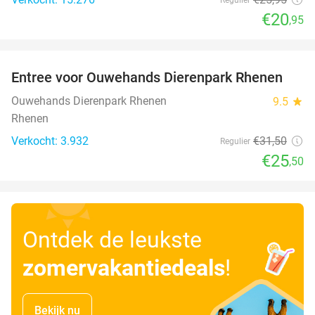
€20
,95
favorite_border
Entree voor Ouwehands Dierenpark Rhenen
19%
Ouwehands Dierenpark Rhenen
9.5
star
Rhenen
Verkocht: 3.932
€31
,50
Regulier
€25
,50
Ontdek de leukste
zomervakantiedeals
!
Bekijk nu