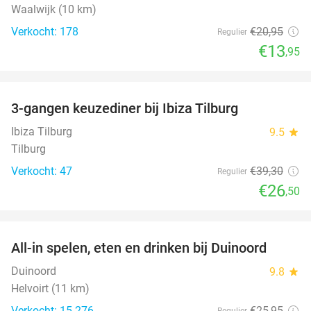
Waalwijk (10 km)
Verkocht: 178
€20
,95
Regulier
€13
,95
favorite_border
3-gangen keuzediner bij Ibiza Tilburg
33%
Ibiza Tilburg
9.5
star
Tilburg
Verkocht: 47
€39
,30
Regulier
€26
,50
favorite_border
All-in spelen, eten en drinken bij Duinoord
19%
Duinoord
9.8
star
Helvoirt (11 km)
Verkocht: 15.276
€25
,95
Regulier