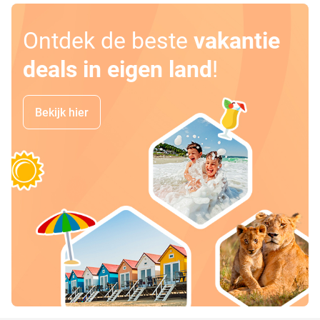
Ontdek de beste
vakantie
deals in eigen land
!
Bekijk hier