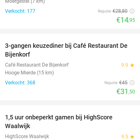
Moergestel (7 km)
Verkocht: 177
€28
,80
Regulier
€14
,95
favorite_border
3-gangen keuzediner bij Café Restaurant De
30%
Bijenkorf
Café Restaurant De Bijenkorf
9.9
star
Hooge Mierde (15 km)
Verkocht: 368
€45
Regulier
€31
,50
favorite_border
1,5 uur onbeperkt gamen bij HighScore
33%
Waalwijk
HighScore Waalwijk
9.5
star