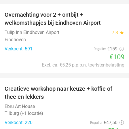
favorite_border
Overnachting voor 2 + ontbijt +
31%
welkomsthapjes bij Eindhoven Airport
Tulip Inn Eindhoven Airport
7.3
star
Eindhoven
Verkocht: 591
€159
Regulier
€109
Excl. ca. €5,25 p.p.p.n. toeristenbelasting
favorite_border
Creatieve workshop naar keuze + koffie of
26%
thee en lekkers
Ebru Art House
Tilburg (+1 locatie)
Verkocht: 220
€47
,50
Regulier