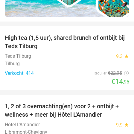
favorite_border
High tea (1,5 uur), shared brunch of ontbijt bij
35%
Teds Tilburg
Teds Tilburg
9.3
star
Tilburg
Verkocht: 414
€22
,95
Regulier
€14
,95
favorite_border
1, 2 of 3 overnachting(en) voor 2 + ontbijt +
32%
NEW
wellness + meer bij Hôtel L'Amandier
TODAY
Hôtel L'Amandier
9.9
star
Libramont-Chevigny