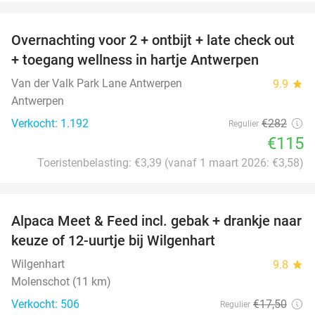
favorite_border
Overnachting voor 2 + ontbijt + late check out
59%
+ toegang wellness in hartje Antwerpen
Van der Valk Park Lane Antwerpen
9.9
star
Antwerpen
Verkocht: 1.192
€282
Regulier
€115
Toeristenbelasting: €3,39 (vanaf 1 maart 2026: €3,58)
favorite_border
Alpaca Meet & Feed incl. gebak + drankje naar
43%
keuze of 12-uurtje bij Wilgenhart
Wilgenhart
9.8
star
Molenschot (11 km)
Verkocht: 506
€17
,50
Regulier