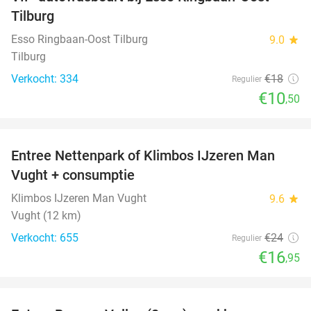
42%
Tilburg
Esso Ringbaan-Oost Tilburg
9.0
star
Tilburg
Verkocht: 334
€18
Regulier
€10
,50
favorite_border
Entree Nettenpark of Klimbos IJzeren Man
29%
Vught + consumptie
Klimbos IJzeren Man Vught
9.6
star
Vught (12 km)
Verkocht: 655
€24
Regulier
€16
,95
favorite_border