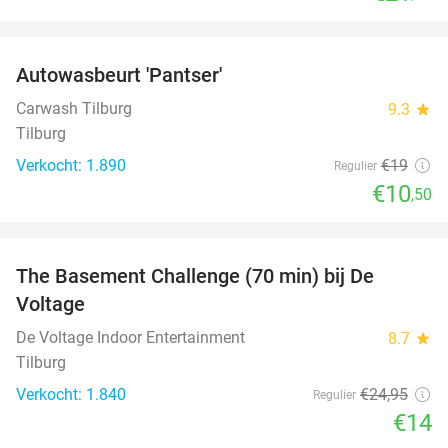
favorite_border
Autowasbeurt 'Pantser'
45%
Carwash Tilburg
9.3
star
Tilburg
Verkocht: 1.890
€19
Regulier
€10
,50
favorite_border
The Basement Challenge (70 min) bij De
44%
Voltage
De Voltage Indoor Entertainment
8.7
star
Tilburg
Verkocht: 1.840
€24
,95
Regulier
€14