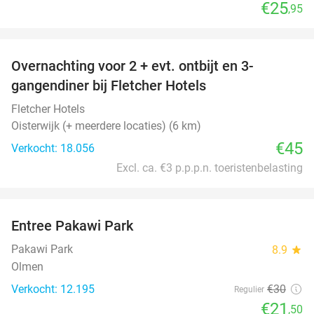
€25
,95
favorite_border
Overnachting voor 2 + evt. ontbijt en 3-
gangendiner bij Fletcher Hotels
Fletcher Hotels
Oisterwijk (+ meerdere locaties) (6 km)
€45
Verkocht: 18.056
Excl. ca. €3 p.p.p.n. toeristenbelasting
favorite_border
Entree Pakawi Park
28%
Pakawi Park
8.9
star
Olmen
Verkocht: 12.195
€30
Regulier
€21
,50