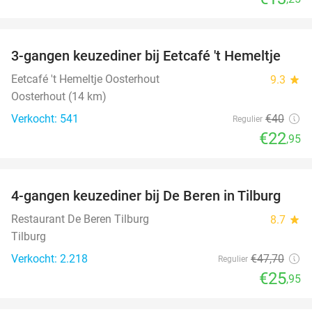
favorite_border
3-gangen keuzediner bij Eetcafé 't Hemeltje
43%
Eetcafé 't Hemeltje Oosterhout
9.3
star
Oosterhout (14 km)
Verkocht: 541
€40
Regulier
€22
,95
favorite_border
4-gangen keuzediner bij De Beren in Tilburg
46%
Restaurant De Beren Tilburg
8.7
star
Tilburg
Verkocht: 2.218
€47
,70
Regulier
€25
,95
favorite_border