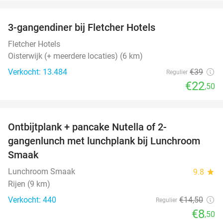
favorite_border
3-gangendiner bij Fletcher Hotels
42%
Fletcher Hotels
Oisterwijk (+ meerdere locaties) (6 km)
Verkocht: 13.484
€39
Regulier
€22
,50
favorite_border
Ontbijtplank + pancake Nutella of 2-
41%
gangenlunch met lunchplank bij Lunchroom
Smaak
Lunchroom Smaak
9.8
star
Rijen (9 km)
Verkocht: 440
€14
,50
Regulier
€8
,50