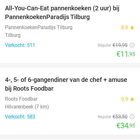
All-You-Can-Eat pannenkoeken (2 uur) bij
40%
PannenkoekenParadijs Tilburg
PannenkoekenParadijs Tilburg
8.9
star
Tilburg
Verkocht: 511
€19
,95
Regulier
€11
,95
favorite_border
4-, 5- of 6-gangendiner van de chef + amuse
35%
bij Roots Foodbar
Roots Foodbar
9.9
star
Hilvarenbeek (7 km)
Verkocht: 583
€53
,50
Regulier
€34
,95
favorite_border