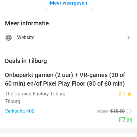
Meer weergeven
Meer informatie
Website
favorite_border
Deals in Tilburg
Onbeperkt gamen (2 uur) + VR-games (30 of
49%
60 min) en/of Pixel Play Floor (30 of 60 min)
The Gaming Factory Tilburg
9.1
star
Tilburg
Verkocht: 400
€15
,50
Regulier
€7
,95
favorite_border