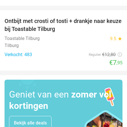
favorite_border
Ontbijt met crosti of tosti + drankje naar keuze
38%
bij Toastable Tilburg
Toastable Tilburg
9.5
star
Tilburg
Verkocht: 483
€12
,80
Regulier
€7
,95
Geniet van een
zomer vol
kortingen
Bekijk alle deals