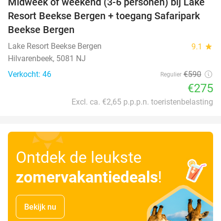
Midweek of weekend (3-6 personen) bij Lake
53%
Resort Beekse Bergen + toegang Safaripark
Beekse Bergen
Lake Resort Beekse Bergen
9.1
star
Hilvarenbeek, 5081 NJ
Verkocht: 46
€590
Regulier
€275
Excl. ca. €2,65 p.p.p.n. toeristenbelasting
Ontdek de leukste
zomervakantiedeals
!
Bekijk nu