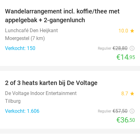
Wandelarrangement incl. koffie/thee met
48%
appelgebak + 2-gangenlunch
Lunchcafé Den Heijkant
10.0
star
Moergestel (7 km)
Verkocht: 150
€28
,80
Regulier
€14
,95
favorite_border
2 of 3 heats karten bij De Voltage
37%
De Voltage Indoor Entertainment
8.7
star
Tilburg
Verkocht: 1.606
€57
,50
Regulier
€36
,50
favorite_border