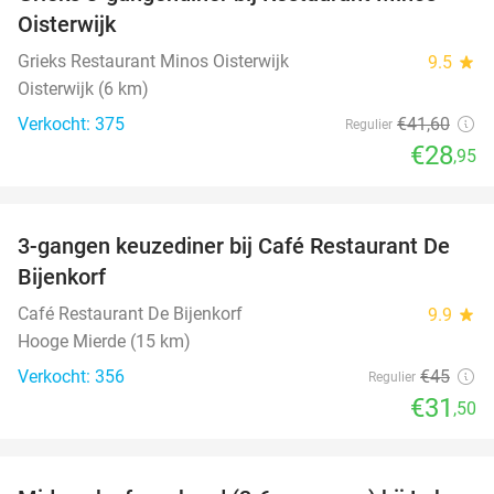
30%
Oisterwijk
Grieks Restaurant Minos Oisterwijk
9.5
star
Oisterwijk (6 km)
Verkocht: 375
€41
,60
Regulier
€28
,95
favorite_border
3-gangen keuzediner bij Café Restaurant De
30%
Bijenkorf
Café Restaurant De Bijenkorf
9.9
star
Hooge Mierde (15 km)
Verkocht: 356
€45
Regulier
€31
,50
favorite_border