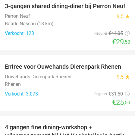
3-gangen shared dining-diner bij Perron Neuf
33%
Perron Neuf
9.5
star
Baarle-Nassau (13 km)
Verkocht: 123
€44
,05
Regulier
€29
,50
favorite_border
Entree voor Ouwehands Dierenpark Rhenen
19%
Ouwehands Dierenpark Rhenen
9.5
star
Rhenen
Verkocht: 3.073
€31
,50
Regulier
€25
,50
favorite_border
4 gangen fine dining-workshop +
32%