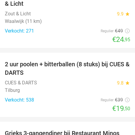
& Licht
Zout & Licht
9.9
star
Waalwijk (11 km)
Verkocht: 271
€49
Regulier
€24
,95
favorite_border
2 uur poolen + bitterballen (8 stuks) bij CUES &
50%
DARTS
CUES & DARTS
9.8
star
Tilburg
Verkocht: 538
€39
Regulier
€19
,50
favorite_border
Grieks 3-gangendiner bij Restaurant Minos