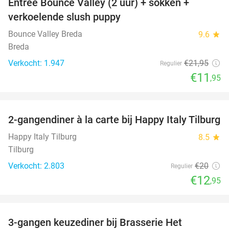
Entree Bounce Valley (2 uur) + sokken +
46%
verkoelende slush puppy
Bounce Valley Breda
9.6
star
Breda
Verkocht: 1.947
€21
,95
Regulier
€11
,95
favorite_border
2-gangendiner à la carte bij Happy Italy Tilburg
35%
Happy Italy Tilburg
8.5
star
Tilburg
Verkocht: 2.803
€20
Regulier
€12
,95
favorite_border
3-gangen keuzediner bij Brasserie Het
31%