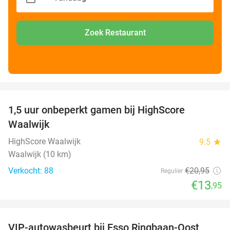
Zoek Restaurant
favorite_border
1,5 uur onbeperkt gamen bij HighScore
33%
Waalwijk
HighScore Waalwijk
9.5
star
Waalwijk (10 km)
Verkocht: 88
€20
,95
Regulier
€13
,95
favorite_border
VIP-autowasbeurt bij Esso Ringbaan-Oost