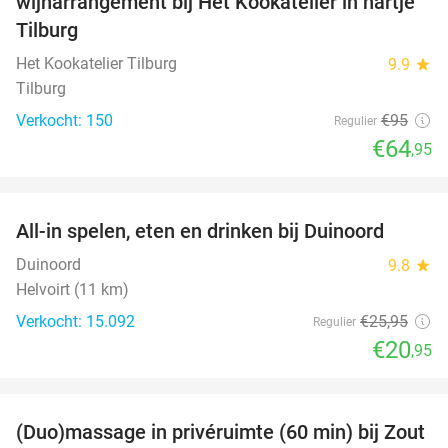
wijnarrangement bij Het Kookatelier in hartje
Tilburg
Het Kookatelier Tilburg
9.9
star
Tilburg
Verkocht: 150
€95
Regulier
€64
,95
favorite_border
All-in spelen, eten en drinken bij Duinoord
19%
Duinoord
9.8
star
Helvoirt (11 km)
Verkocht: 15.092
€25
,95
Regulier
€20
,95
favorite_border
(Duo)massage in privéruimte (60 min) bij Zout
49%