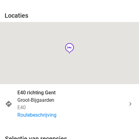
Locaties
hotel
E40 richting Gent
Groot-Bijgaarden
E40
Routebeschrijving
Selectie van recensies