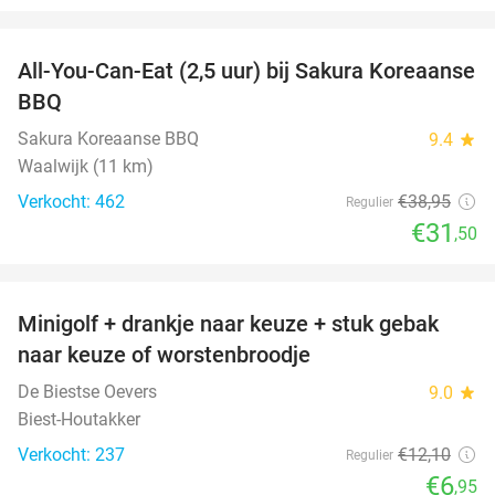
favorite_border
All-You-Can-Eat (2,5 uur) bij Sakura Koreaanse
19%
BBQ
Sakura Koreaanse BBQ
9.4
star
Waalwijk (11 km)
Verkocht: 462
€38
,95
Regulier
€31
,50
favorite_border
Minigolf + drankje naar keuze + stuk gebak
43%
naar keuze of worstenbroodje
De Biestse Oevers
9.0
star
Biest-Houtakker
Verkocht: 237
€12
,10
Regulier
€6
,95