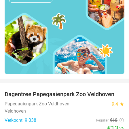
favorite_border
Dagentree Papegaaienpark Zoo Veldhoven
26%
Papegaaienpark Zoo Veldhoven
9.4
star
Veldhoven
Verkocht: 9.038
€18
Regulier
€13
,25