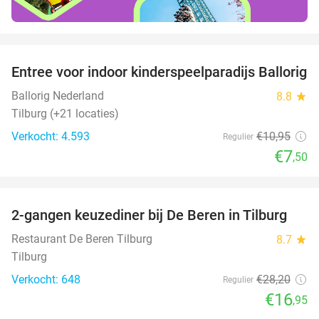
favorite_border
Entree voor indoor kinderspeelparadijs Ballorig
32%
Ballorig Nederland
8.8
star
Tilburg (+21 locaties)
Verkocht: 4.593
€10
,95
Regulier
€7
,50
favorite_border
2-gangen keuzediner bij De Beren in Tilburg
40%
Restaurant De Beren Tilburg
8.7
star
Tilburg
Verkocht: 648
€28
,20
Regulier
€16
,95