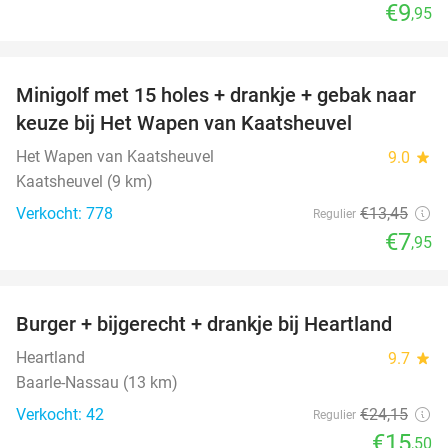
€9
,95
favorite_border
Minigolf met 15 holes + drankje + gebak naar
41%
keuze bij Het Wapen van Kaatsheuvel
Het Wapen van Kaatsheuvel
9.0
star
Kaatsheuvel (9 km)
Verkocht: 778
€13
,45
Regulier
€7
,95
favorite_border
Burger + bijgerecht + drankje bij Heartland
36%
Heartland
9.7
star
Baarle-Nassau (13 km)
Verkocht: 42
€24
,15
Regulier
€15
,50