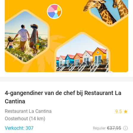
favorite_border
4-gangendiner van de chef bij Restaurant La
32%
Cantina
Restaurant La Cantina
9.5
star
Oosterhout (14 km)
Verkocht: 307
€37
,95
Regulier