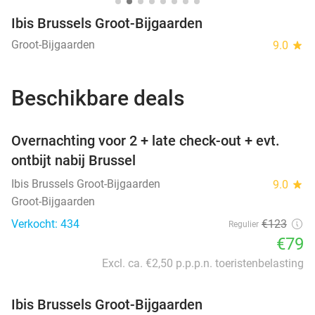
Ibis Brussels Groot-Bijgaarden
Groot-Bijgaarden
9.0
star
Beschikbare deals
favorite_border
Overnachting voor 2 + late check-out + evt.
ontbijt nabij Brussel
Ibis Brussels Groot-Bijgaarden
9.0
star
Groot-Bijgaarden
Verkocht: 434
€123
Regulier
€79
Excl. ca. €2,50 p.p.p.n. toeristenbelasting
Ibis Brussels Groot-Bijgaarden