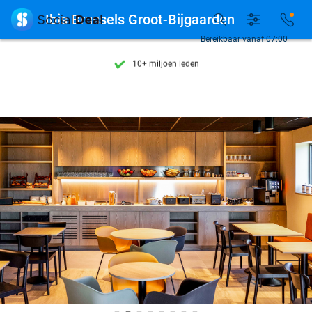
Ontdek 15.000+ deals

Ibis Brussels Groot-Bijgaarden
7 dagen per week beschikbaar
Bereikbaar vanaf 07:00
10+ miljoen leden
9,4
op basis van
205.983 reviews
Ontdek 15.000+ deals
7 dagen per week beschikbaar
10+ miljoen leden