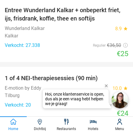
Entree Wunderland Kalkar + onbeperkt friet,
32%
ijs, frisdrank, koffie, thee en softijs
Wunderland Kalkar
8.9
star
Kalkar
Verkocht: 27.338
€36
,50
Regulier
€25
favorite_border
1 of 4 NEI-therapiesessies (90 min)
72%
E-motion by Eddy
10.0
star
Tilburg
Verkocht: 20
€85
Regulier
€24
favorite_border
Home
Dichtbij
Restaurants
Hotels
Menu