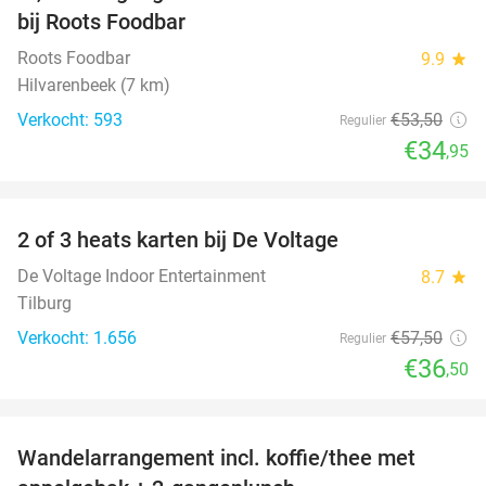
bij Roots Foodbar
Roots Foodbar
9.9
star
Hilvarenbeek (7 km)
Verkocht: 593
€53
,50
Regulier
€34
,95
favorite_border
2 of 3 heats karten bij De Voltage
37%
De Voltage Indoor Entertainment
8.7
star
Tilburg
Verkocht: 1.656
€57
,50
Regulier
€36
,50
favorite_border
Wandelarrangement incl. koffie/thee met
48%