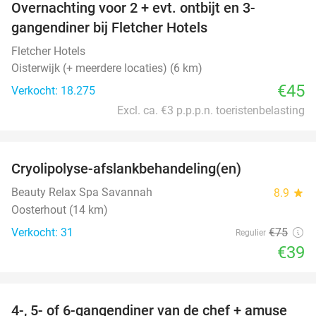
Overnachting voor 2 + evt. ontbijt en 3-
gangendiner bij Fletcher Hotels
Fletcher Hotels
Oisterwijk (+ meerdere locaties) (6 km)
€45
Verkocht: 18.275
Excl. ca. €3 p.p.p.n. toeristenbelasting
favorite_border
Cryolipolyse-afslankbehandeling(en)
48%
Beauty Relax Spa Savannah
8.9
star
Oosterhout (14 km)
Verkocht: 31
€75
Regulier
€39
favorite_border
4-, 5- of 6-gangendiner van de chef + amuse
35%