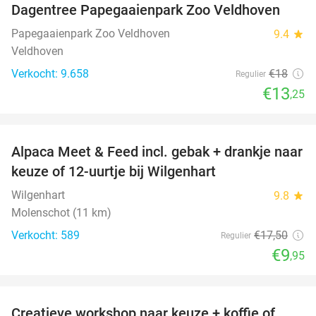
Dagentree Papegaaienpark Zoo Veldhoven
26%
Papegaaienpark Zoo Veldhoven
9.4
star
Veldhoven
Verkocht: 9.658
€18
Regulier
€13
,25
favorite_border
Alpaca Meet & Feed incl. gebak + drankje naar
43%
keuze of 12-uurtje bij Wilgenhart
Wilgenhart
9.8
star
Molenschot (11 km)
Verkocht: 589
€17
,50
Regulier
€9
,95
favorite_border
Creatieve workshop naar keuze + koffie of