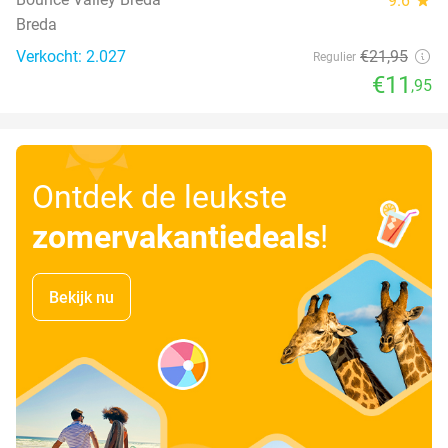
9.6
Breda
Verkocht: 2.027
€21
,95
Regulier
€11
,95
Ontdek de leukste
zomervakantiedeals
!
Bekijk nu