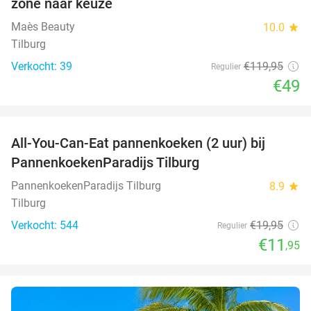
zone naar keuze
Maès Beauty
10.0
star
Tilburg
Verkocht: 39
€119
,95
Regulier
€49
favorite_border
All-You-Can-Eat pannenkoeken (2 uur) bij
40%
PannenkoekenParadijs Tilburg
PannenkoekenParadijs Tilburg
8.9
star
Tilburg
Verkocht: 544
€19
,95
Regulier
€11
,95