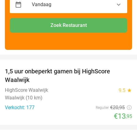
Zoek Restaurant
favorite_border
1,5 uur onbeperkt gamen bij HighScore
33%
Waalwijk
HighScore Waalwijk
9.5
star
Waalwijk (10 km)
Verkocht: 177
€20
,95
Regulier
€13
,95
favorite_border