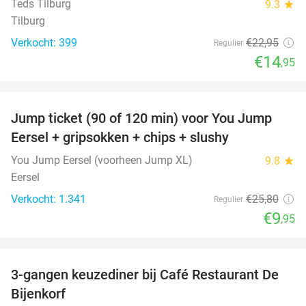
Teds Tilburg
9.3
star
Tilburg
Verkocht: 399
€22
,95
Regulier
€14
,95
favorite_border
Jump ticket (90 of 120 min) voor You Jump
61%
Eersel + gripsokken + chips + slushy
You Jump Eersel (voorheen Jump XL)
9.8
star
Eersel
Verkocht: 1.341
€25
,80
Regulier
€9
,95
favorite_border
3-gangen keuzediner bij Café Restaurant De
30%
Bijenkorf