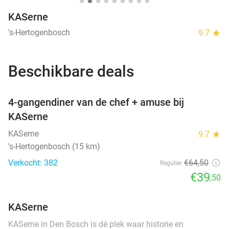
KASerne
's-Hertogenbosch
9.7
star
Beschikbare deals
favorite_border
4-gangendiner van de chef + amuse bij
KASerne
KASerne
9.7
star
's-Hertogenbosch (15 km)
Verkocht: 382
€64
,50
Regulier
€39
,50
KASerne
KASerne in Den Bosch is dé plek waar historie en