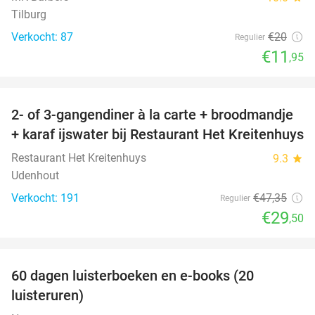
Tilburg
Verkocht: 87
€20
Regulier
€11
,95
favorite_border
2- of 3-gangendiner à la carte + broodmandje
38%
+ karaf ijswater bij Restaurant Het Kreitenhuys
Restaurant Het Kreitenhuys
9.3
star
Udenhout
Verkocht: 191
€47
,35
Regulier
€29
,50
favorite_border
100%
60 dagen luisterboeken en e-books (20
luisteruren)