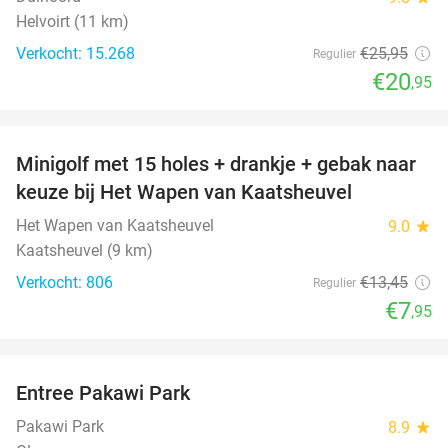
Helvoirt (11 km)
Verkocht: 15.268
€25
,95
Regulier
€20
,95
favorite_border
Minigolf met 15 holes + drankje + gebak naar
41%
keuze bij Het Wapen van Kaatsheuvel
Het Wapen van Kaatsheuvel
9.0
star
Kaatsheuvel (9 km)
Verkocht: 806
€13
,45
Regulier
€7
,95
favorite_border
Entree Pakawi Park
28%
Pakawi Park
8.9
star