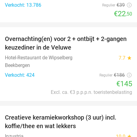
Verkocht: 13.786
€39
Regulier
€22
,50
favorite_border
Overnachting(en) voor 2 + ontbijt + 2-gangen
22%
keuzediner in de Veluwe
Hotel-Restaurant de Wipselberg
7.7
star
Beekbergen
Verkocht: 424
€186
Regulier
€145
Excl. ca. €3 p.p.p.n. toeristenbelasting
favorite_border
Creatieve keramiekworkshop (3 uur) incl.
40%
koffie/thee en wat lekkers
Inzustria
10.0
star