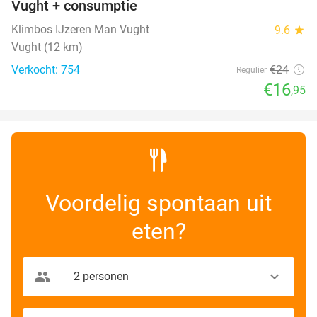
Vught + consumptie
Klimbos IJzeren Man Vught
9.6
star
Vught (12 km)
Verkocht: 754
€24
Regulier
€16
,95
Voordelig spontaan uit
eten?