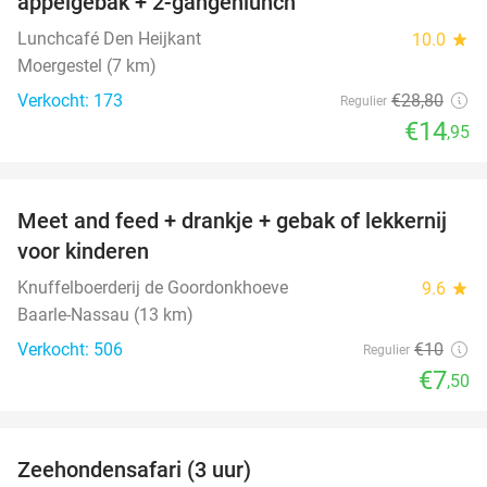
appelgebak + 2-gangenlunch
Lunchcafé Den Heijkant
10.0
star
Moergestel (7 km)
Verkocht: 173
€28
,80
Regulier
€14
,95
favorite_border
Meet and feed + drankje + gebak of lekkernij
25%
voor kinderen
Knuffelboerderij de Goordonkhoeve
9.6
star
Baarle-Nassau (13 km)
Verkocht: 506
€10
Regulier
€7
,50
favorite_border
Zeehondensafari (3 uur)
32%