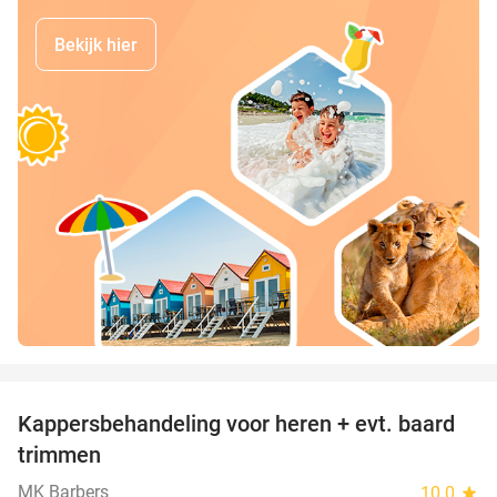
Bekijk hier
favorite_border
Kappersbehandeling voor heren + evt. baard
40%
trimmen
MK Barbers
10.0
star