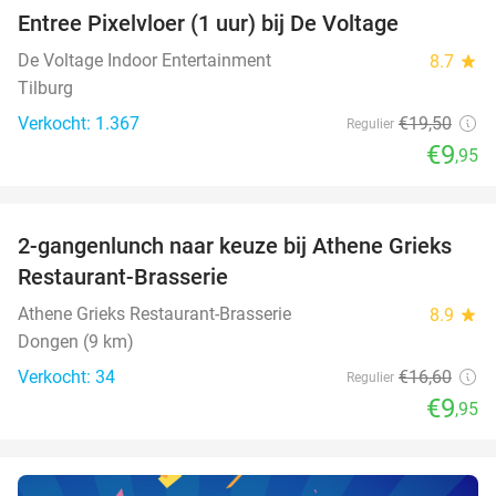
Entree Pixelvloer (1 uur) bij De Voltage
49%
De Voltage Indoor Entertainment
8.7
star
Tilburg
Verkocht: 1.367
€19
,50
Regulier
€9
,95
favorite_border
2-gangenlunch naar keuze bij Athene Grieks
40%
NEW
Restaurant-Brasserie
TODAY
Athene Grieks Restaurant-Brasserie
8.9
star
Dongen (9 km)
Verkocht: 34
€16
,60
Regulier
€9
,95