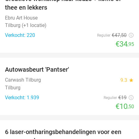
26%
thee en lekkers
Ebru Art House
Tilburg (+1 locatie)
Verkocht: 220
€47
,50
Regulier
€34
,95
favorite_border
Autowasbeurt 'Pantser'
45%
Carwash Tilburg
9.3
star
Tilburg
Verkocht: 1.939
€19
Regulier
€10
,50
favorite_border
6 laser-ontharingsbehandelingen voor een
59%