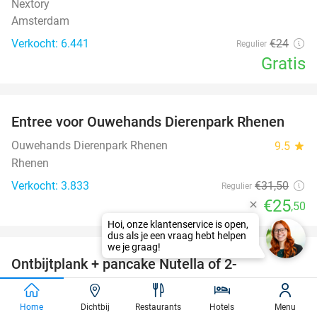
Nextory
Amsterdam
Verkocht: 6.441
€24
Regulier
Gratis
favorite_border
Entree voor Ouwehands Dierenpark Rhenen
19%
Ouwehands Dierenpark Rhenen
9.5
star
Rhenen
Verkocht: 3.833
€31
,50
Regulier
€25
,50
favorite_border
Ontbijtplank + pancake Nutella of 2-
38%
gangenlunch met lunchplank bij Lunchroom
Smaak
Home
Dichtbij
Restaurants
Hotels
Menu