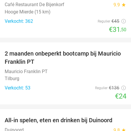
Café Restaurant De Bijenkorf
9.9
star
Hooge Mierde (15 km)
Verkocht: 362
€45
Regulier
€31
,50
favorite_border
2 maanden onbeperkt bootcamp bij Mauricio
82%
Franklin PT
Mauricio Franklin PT
Tilburg
Verkocht: 53
€136
Regulier
€24
favorite_border
All-in spelen, eten en drinken bij Duinoord
19%
Duinoord
9.8
star