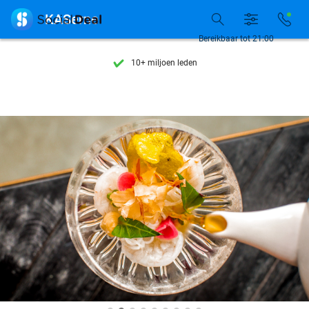
Ontdek 15.000+ deals

KASerne
7 dagen per week beschikbaar
Bereikbaar tot 21:00
10+ miljoen leden
9,4
op basis van
206.215 reviews
Ontdek 15.000+ deals
7 dagen per week beschikbaar
10+ miljoen leden