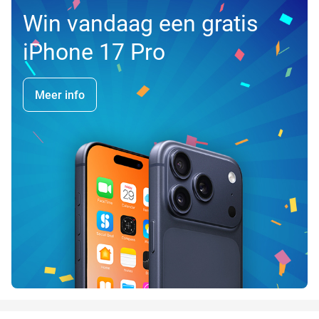
Win vandaag een gratis
iPhone 17 Pro
Meer info
favorite_border