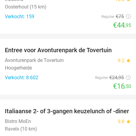
Oosterhout (15 km)
Verkocht: 159
€75
Regulier
€44
,95
favorite_border
Entree voor Avonturenpark de Tovertuin
34%
Avonturenpark de Tovertuin
9.2
star
Hoogerheide
Verkocht: 8.602
€24
,95
Regulier
€16
,50
favorite_border
Italiaanse 2- of 3-gangen keuzelunch of -diner
40%
Bistro MoEn
9.8
star
Ravels (10 km)