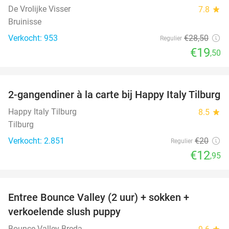
De Vrolijke Visser
7.8
star
Bruinisse
Verkocht: 953
€28
,50
Regulier
€19
,50
favorite_border
2-gangendiner à la carte bij Happy Italy Tilburg
35%
Happy Italy Tilburg
8.5
star
Tilburg
Verkocht: 2.851
€20
Regulier
€12
,95
favorite_border
Entree Bounce Valley (2 uur) + sokken +
46%
verkoelende slush puppy
Bounce Valley Breda
star