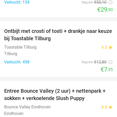
Verkocht: 154
€50
,10
Regulier
€29
,90
favorite_border
Ontbijt met crosti of tosti + drankje naar keuze
38%
bij Toastable Tilburg
Toastable Tilburg
9.5
star
Tilburg
Verkocht: 498
€12
,80
Regulier
€7
,95
favorite_border
Entree Bounce Valley (2 uur) + nettenpark +
46%
sokken + verkoelende Slush Puppy
Bounce Valley Eindhoven
8.8
star
Eindhoven