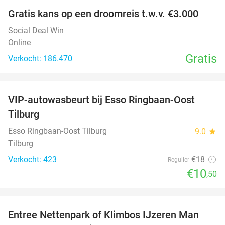
Gratis kans op een droomreis t.w.v. €3.000
Social Deal Win
Online
Gratis
Verkocht: 186.470
favorite_border
VIP-autowasbeurt bij Esso Ringbaan-Oost
42%
Tilburg
Esso Ringbaan-Oost Tilburg
9.0
star
Tilburg
Verkocht: 423
€18
Regulier
€10
,50
favorite_border
Entree Nettenpark of Klimbos IJzeren Man
29%