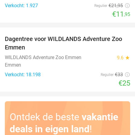
Verkocht: 1.927
€21
,95
Regulier
€11
,95
favorite_border
Dagentree voor WILDLANDS Adventure Zoo
24%
Emmen
WILDLANDS Adventure Zoo Emmen
9.6
star
Emmen
Verkocht: 18.198
€33
Regulier
€25
Ontdek de beste
vakantie
deals in eigen land
!