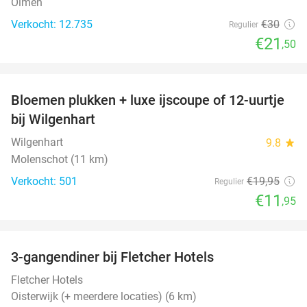
Olmen
Verkocht: 12.735
€30
Regulier
€21
,50
favorite_border
Bloemen plukken + luxe ijscoupe of 12-uurtje
40%
bij Wilgenhart
Wilgenhart
9.8
star
Molenschot (11 km)
Verkocht: 501
€19
,95
Regulier
€11
,95
favorite_border
3-gangendiner bij Fletcher Hotels
42%
Fletcher Hotels
Oisterwijk (+ meerdere locaties) (6 km)