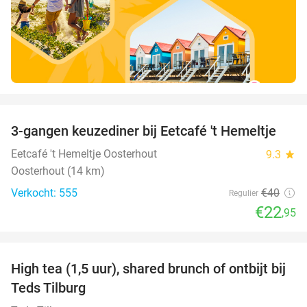
favorite_border
3-gangen keuzediner bij Eetcafé 't Hemeltje
43%
Eetcafé 't Hemeltje Oosterhout
9.3
star
Oosterhout (14 km)
Verkocht: 555
€40
Regulier
€22
,95
favorite_border
High tea (1,5 uur), shared brunch of ontbijt bij
35%
Teds Tilburg