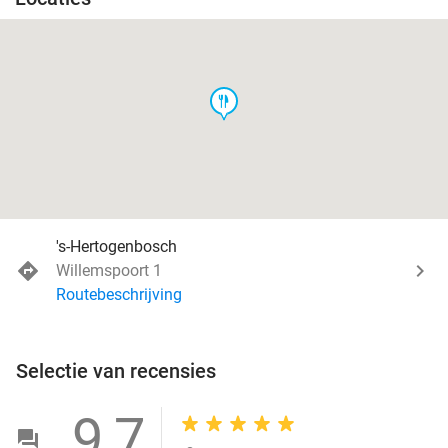
food
's-Hertogenbosch
Willemspoort 1
Routebeschrijving
Selectie van recensies
9,7