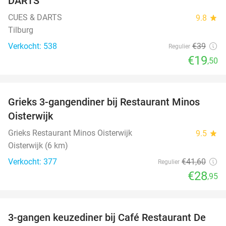
DARTS
CUES & DARTS
9.8
star
Tilburg
Verkocht: 538
€39
Regulier
€19
,50
favorite_border
Grieks 3-gangendiner bij Restaurant Minos
30%
Oisterwijk
Grieks Restaurant Minos Oisterwijk
9.5
star
Oisterwijk (6 km)
Verkocht: 377
€41
,60
Regulier
€28
,95
favorite_border
3-gangen keuzediner bij Café Restaurant De
30%