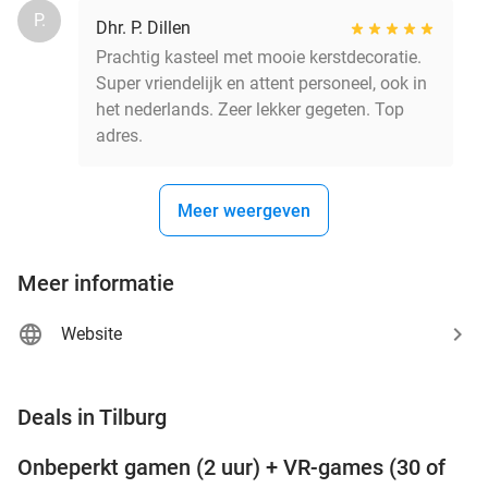
P.
Dhr. P. Dillen
Prachtig kasteel met mooie kerstdecoratie.
Super vriendelijk en attent personeel, ook in
het nederlands. Zeer lekker gegeten. Top
adres.
Meer weergeven
Meer informatie
Website
favorite_border
Deals in Tilburg
Onbeperkt gamen (2 uur) + VR-games (30 of
49%