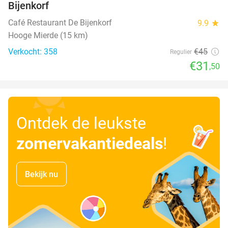
Bijenkorf
Café Restaurant De Bijenkorf
9.9
star
Hooge Mierde (15 km)
Verkocht: 358
€45
Regulier
€31
,50
Ontdek de leukste
zomervakantiedeals
!
Bekijk nu