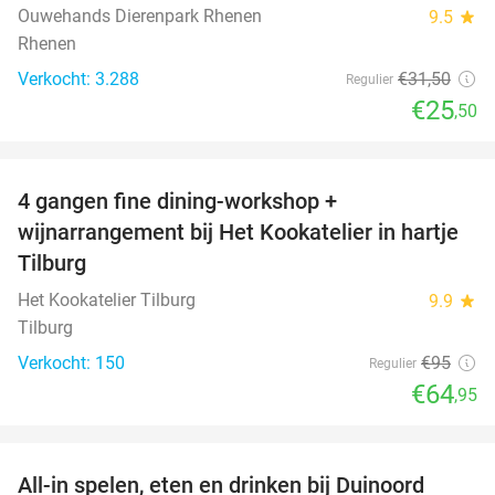
Ouwehands Dierenpark Rhenen
9.5
star
Rhenen
Verkocht: 3.288
€31
,50
Regulier
€25
,50
favorite_border
4 gangen fine dining-workshop +
32%
wijnarrangement bij Het Kookatelier in hartje
Tilburg
Het Kookatelier Tilburg
9.9
star
Tilburg
Verkocht: 150
€95
Regulier
€64
,95
favorite_border
All-in spelen, eten en drinken bij Duinoord
19%