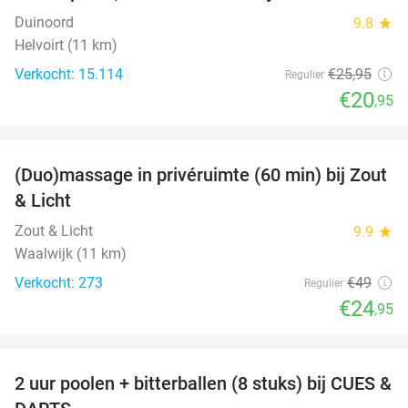
Duinoord
9.8
star
Helvoirt (11 km)
Verkocht: 15.114
€25
,95
Regulier
€20
,95
favorite_border
(Duo)massage in privéruimte (60 min) bij Zout
49%
& Licht
Zout & Licht
9.9
star
Waalwijk (11 km)
Verkocht: 273
€49
Regulier
€24
,95
favorite_border
2 uur poolen + bitterballen (8 stuks) bij CUES &
50%