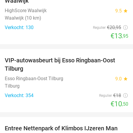
Waalwijk
HighScore Waalwijk
9.5
star
Waalwijk (10 km)
Verkocht: 130
€20
,95
Regulier
€13
,95
favorite_border
VIP-autowasbeurt bij Esso Ringbaan-Oost
42%
Tilburg
Esso Ringbaan-Oost Tilburg
9.0
star
Tilburg
Verkocht: 354
€18
Regulier
€10
,50
favorite_border
Entree Nettenpark of Klimbos IJzeren Man
29%