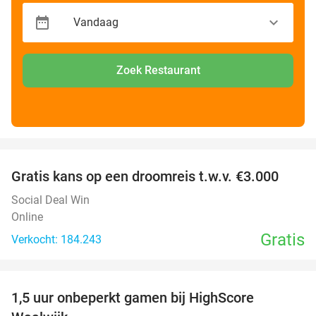
Zoek Restaurant
favorite_border
Gratis kans op een droomreis t.w.v. €3.000
Social Deal Win
Online
Gratis
Verkocht: 184.243
favorite_border
1,5 uur onbeperkt gamen bij HighScore
33%