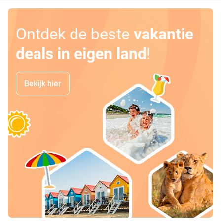
Ontdek de beste
vakantie
deals in eigen land
!
Bekijk hier