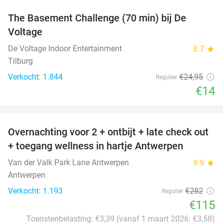
The Basement Challenge (70 min) bij De
44%
Voltage
De Voltage Indoor Entertainment
8.7
star
Tilburg
Verkocht: 1.844
€24
,95
Regulier
€14
favorite_border
Overnachting voor 2 + ontbijt + late check out
59%
+ toegang wellness in hartje Antwerpen
Van der Valk Park Lane Antwerpen
9.9
star
Antwerpen
Verkocht: 1.193
€282
Regulier
€115
Toeristenbelasting: €3,39 (vanaf 1 maart 2026: €3,58)