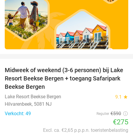
favorite_border
Midweek of weekend (3-6 personen) bij Lake
53%
Resort Beekse Bergen + toegang Safaripark
Beekse Bergen
Lake Resort Beekse Bergen
9.1
star
Hilvarenbeek, 5081 NJ
Verkocht: 49
€590
Regulier
€275
Excl. ca. €2,65 p.p.p.n. toeristenbelasting