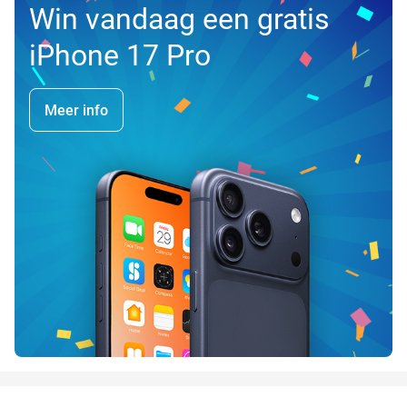
Win vandaag een gratis
iPhone 17 Pro
Meer info
favorite_border