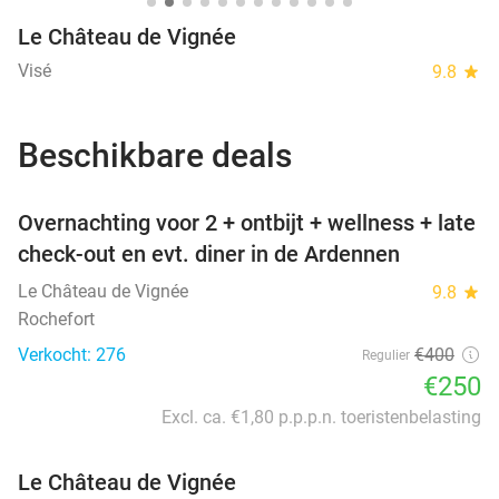
Le Château de Vignée
Visé
9.8
star
Beschikbare deals
favorite_border
Overnachting voor 2 + ontbijt + wellness + late
check-out en evt. diner in de Ardennen
Le Château de Vignée
9.8
star
Rochefort
Verkocht: 276
€400
Regulier
€250
Excl. ca. €1,80 p.p.p.n. toeristenbelasting
Le Château de Vignée