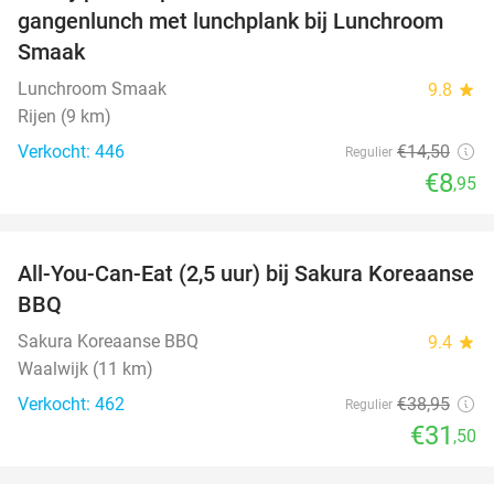
gangenlunch met lunchplank bij Lunchroom
Smaak
Lunchroom Smaak
9.8
star
Rijen (9 km)
Verkocht: 446
€14
,50
Regulier
€8
,95
favorite_border
All-You-Can-Eat (2,5 uur) bij Sakura Koreaanse
19%
BBQ
Sakura Koreaanse BBQ
9.4
star
Waalwijk (11 km)
Verkocht: 462
€38
,95
Regulier
€31
,50
favorite_border