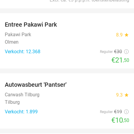
favorite_border
Entree Pakawi Park
28%
Pakawi Park
8.9
star
Olmen
Verkocht: 12.368
€30
Regulier
€21
,50
favorite_border
Autowasbeurt 'Pantser'
45%
Carwash Tilburg
9.3
star
Tilburg
Verkocht: 1.899
€19
Regulier
€10
,50
favorite_border