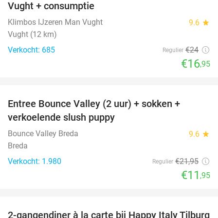
Vught + consumptie
Klimbos IJzeren Man Vught
9.6
star
Vught (12 km)
Verkocht: 685
€24
Regulier
€16
,95
favorite_border
Entree Bounce Valley (2 uur) + sokken +
46%
verkoelende slush puppy
Bounce Valley Breda
9.6
star
Breda
Verkocht: 1.980
€21
,95
Regulier
€11
,95
favorite_border
2-gangendiner à la carte bij Happy Italy Tilburg