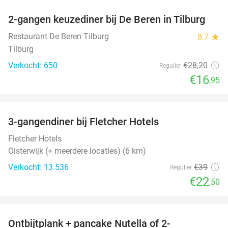
2-gangen keuzediner bij De Beren in Tilburg
40%
Restaurant De Beren Tilburg
8.7
star
Tilburg
Verkocht: 650
€28
,20
Regulier
€16
,95
favorite_border
3-gangendiner bij Fletcher Hotels
42%
Fletcher Hotels
Oisterwijk (+ meerdere locaties) (6 km)
Verkocht: 13.536
€39
Regulier
€22
,50
favorite_border
Ontbijtplank + pancake Nutella of 2-
38%