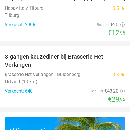
35%
Happy Italy Tilburg
8.5
star
Tilburg
Verkocht: 2.806
€20
Regulier
€12
,95
favorite_border
3-gangen keuzediner bij Brasserie Het
31%
Verlangen
Brasserie Het Verlangen - Guldenberg
9.8
star
Helvoirt (10 km)
Verkocht: 640
€43
,20
Regulier
€29
,95