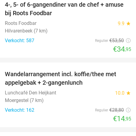
4-, 5- of 6-gangendiner van de chef + amuse
35%
bij Roots Foodbar
Roots Foodbar
9.9
star
Hilvarenbeek (7 km)
Verkocht: 587
€53
,50
Regulier
€34
,95
favorite_border
Wandelarrangement incl. koffie/thee met
48%
appelgebak + 2-gangenlunch
Lunchcafé Den Heijkant
10.0
star
Moergestel (7 km)
Verkocht: 162
€28
,80
Regulier
€14
,95
favorite_border