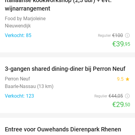
60%
wijnarrangement
Food by Marjoleine
Nieuwendijk
Verkocht: 85
€100
Regulier
€39
,95
favorite_border
3-gangen shared dining-diner bij Perron Neuf
33%
Perron Neuf
9.5
star
Baarle-Nassau (13 km)
Verkocht: 123
€44
,05
Regulier
€29
,50
favorite_border
Entree voor Ouwehands Dierenpark Rhenen
19%