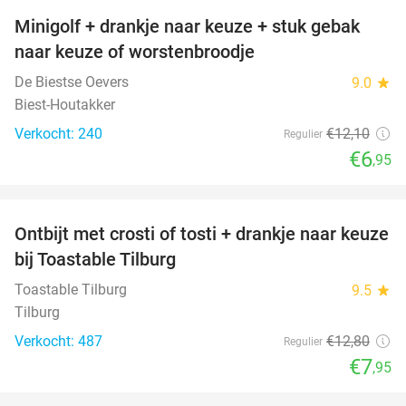
Minigolf + drankje naar keuze + stuk gebak
43%
naar keuze of worstenbroodje
De Biestse Oevers
9.0
star
Biest-Houtakker
Verkocht: 240
€12
,10
Regulier
€6
,95
favorite_border
Ontbijt met crosti of tosti + drankje naar keuze
38%
bij Toastable Tilburg
Toastable Tilburg
9.5
star
Tilburg
Verkocht: 487
€12
,80
Regulier
€7
,95