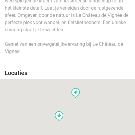
weerspiegelt de kracht van het Ardense landschap tot in
het kleinste detail. Laat je verleiden door de rustgevende
sfeer. Omgeven door de natuur is Le Château de Vignée de
perfecte plek voor wandel- en fietsliefhebbers. Een unieke
ervaring staat je te wachten.
Geniet van een onvergetelijke ervaring bij Le Château de
Vignée!
Locaties
events
events