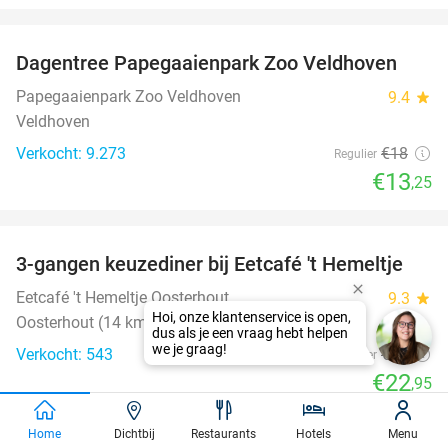
favorite_border
Dagentree Papegaaienpark Zoo Veldhoven
26%
Papegaaienpark Zoo Veldhoven
9.4
star
Veldhoven
Verkocht: 9.273
€18
Regulier
€13
,25
favorite_border
3-gangen keuzediner bij Eetcafé 't Hemeltje
43%
Eetcafé 't Hemeltje Oosterhout
9.3
star
Oosterhout (14 km)
Verkocht: 543
€40
Regulier
€22
,95
favorite_border
Home
Dichtbij
Restaurants
Hotels
Menu