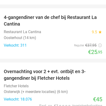
favorite_border
4-gangendiner van de chef bij Restaurant La
32%
Cantina
Restaurant La Cantina
9.5
star
Oosterhout (14 km)
Verkocht: 311
€37
,95
Regulier
€25
,95
favorite_border
Overnachting voor 2 + evt. ontbijt en 3-
gangendiner bij Fletcher Hotels
Fletcher Hotels
Oisterwijk (+ meerdere locaties) (6 km)
€45
Verkocht: 18.076
Excl. ca. €3 p.p.p.n. toeristenbelasting