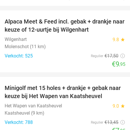
favorite_border
Alpaca Meet & Feed incl. gebak + drankje naar
43%
keuze of 12-uurtje bij Wilgenhart
Wilgenhart
9.8
star
Molenschot (11 km)
Verkocht: 525
€17
,50
Regulier
€9
,95
favorite_border
Minigolf met 15 holes + drankje + gebak naar
41%
keuze bij Het Wapen van Kaatsheuvel
Het Wapen van Kaatsheuvel
9.0
star
Kaatsheuvel (9 km)
Verkocht: 788
€13
,45
Regulier