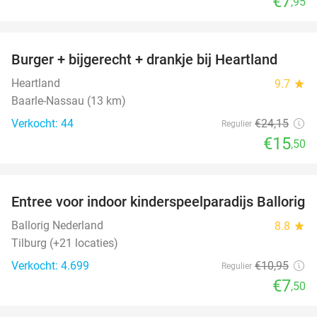
€7
,95
favorite_border
Burger + bijgerecht + drankje bij Heartland
36%
Heartland
9.7
star
Baarle-Nassau (13 km)
Verkocht: 44
€24
,15
Regulier
€15
,50
favorite_border
Entree voor indoor kinderspeelparadijs Ballorig
32%
Ballorig Nederland
8.8
star
Tilburg (+21 locaties)
Verkocht: 4.699
€10
,95
Regulier
€7
,50
favorite_border