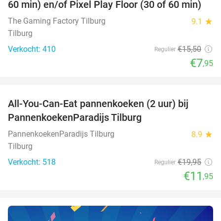
60 min) en/of Pixel Play Floor (30 of 60 min)
The Gaming Factory Tilburg
9.1
star
Tilburg
Verkocht: 410
€15
,50
Regulier
€7
,95
favorite_border
All-You-Can-Eat pannenkoeken (2 uur) bij
40%
PannenkoekenParadijs Tilburg
PannenkoekenParadijs Tilburg
8.9
star
Tilburg
Verkocht: 518
€19
,95
Regulier
€11
,95