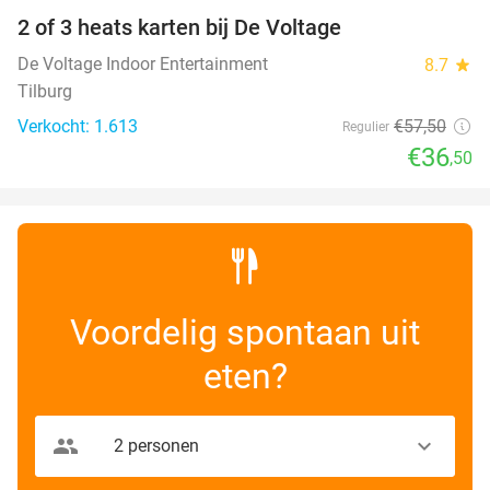
2 of 3 heats karten bij De Voltage
37%
De Voltage Indoor Entertainment
8.7
star
Tilburg
Verkocht: 1.613
€57
,50
Regulier
€36
,50
Voordelig spontaan uit
eten?