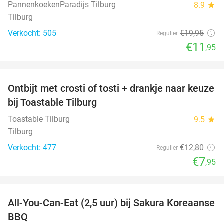
PannenkoekenParadijs Tilburg
8.9
star
Tilburg
Verkocht: 505
€19
,95
Regulier
€11
,95
favorite_border
Ontbijt met crosti of tosti + drankje naar keuze
38%
bij Toastable Tilburg
Toastable Tilburg
9.5
star
Tilburg
Verkocht: 477
€12
,80
Regulier
€7
,95
favorite_border
All-You-Can-Eat (2,5 uur) bij Sakura Koreaanse
19%
BBQ