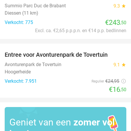
Summio Parc Duc de Brabant
9.3
star
Diessen (11 km)
€243
Verkocht: 775
,50
Excl. ca. €2,65 p.p.p.n. en €14 p.p. bedlinnen
favorite_border
Entree voor Avonturenpark de Tovertuin
34%
Avonturenpark de Tovertuin
9.1
star
Hoogerheide
Verkocht: 7.951
€24
,95
Regulier
€16
,50
Geniet van een
zomer vol