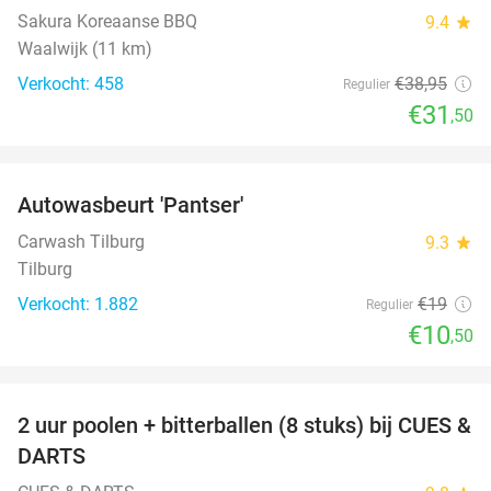
Sakura Koreaanse BBQ
9.4
star
Waalwijk (11 km)
Verkocht: 458
€38
,95
Regulier
€31
,50
favorite_border
Autowasbeurt 'Pantser'
45%
Carwash Tilburg
9.3
star
Tilburg
Verkocht: 1.882
€19
Regulier
€10
,50
favorite_border
2 uur poolen + bitterballen (8 stuks) bij CUES &
50%
DARTS