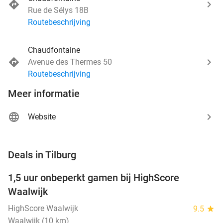
Rue de Sélys 18B
Routebeschrijving
Chaudfontaine
Avenue des Thermes 50
Routebeschrijving
Meer informatie
Website
favorite_border
Deals in Tilburg
1,5 uur onbeperkt gamen bij HighScore
33%
NEW
Waalwijk
TODAY
HighScore Waalwijk
9.5
star
Waalwijk (10 km)