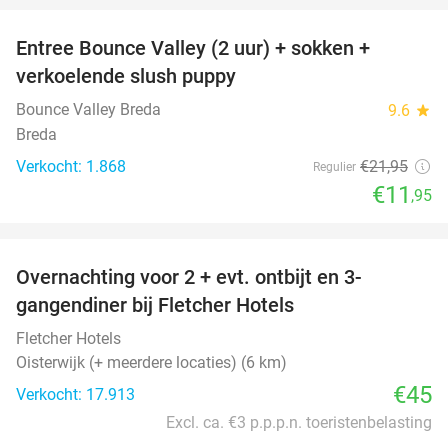
Entree Bounce Valley (2 uur) + sokken +
46%
verkoelende slush puppy
Bounce Valley Breda
9.6
star
Breda
Verkocht: 1.868
€21
,95
Regulier
€11
,95
favorite_border
Overnachting voor 2 + evt. ontbijt en 3-
gangendiner bij Fletcher Hotels
Fletcher Hotels
Oisterwijk (+ meerdere locaties) (6 km)
€45
Verkocht: 17.913
Excl. ca. €3 p.p.p.n. toeristenbelasting