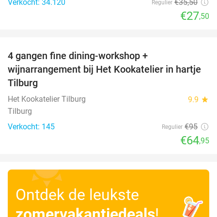
Verkocht: 34.120
€35
,50
Regulier
€27
,50
favorite_border
4 gangen fine dining-workshop +
32%
wijnarrangement bij Het Kookatelier in hartje
Tilburg
Het Kookatelier Tilburg
9.9
star
Tilburg
Verkocht: 145
€95
Regulier
€64
,95
Ontdek de leukste
zomervakantiedeals
!