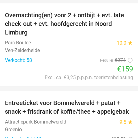
Overnachting(en) voor 2 + ontbijt + evt. late
42%
check-out + evt. hoofdgerecht in Noord-
Limburg
Parc Boulée
10.0
star
Ven-Zelderheide
Verkocht: 58
€274
Regulier
€159
Excl. ca. €3,25 p.p.p.n. toeristenbelasting
favorite_border
Entreeticket voor Bommelwereld + patat +
23%
snack + frisdrank of koffie/thee + appelgebak
Attractiepark Bommelwereld
9.5
star
Groenlo