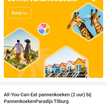
Bekijk nu
favorite_border
All-You-Can-Eat pannenkoeken (2 uur) bij
40%
PannenkoekenParadijs Tilburg