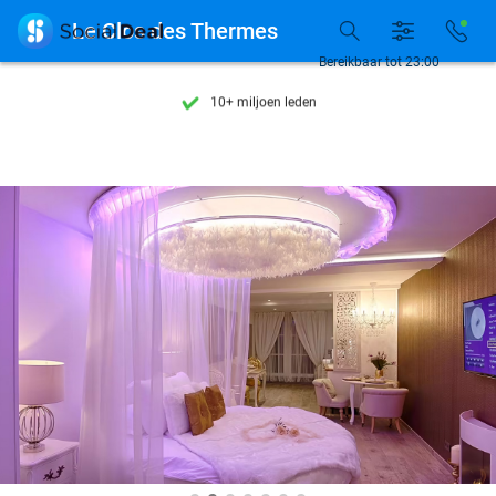
Ontdek 15.000+ deals

Le Clos des Thermes
7 dagen per week beschikbaar
Bereikbaar tot 23:00
10+ miljoen leden
9,4
op basis van
205.807 reviews
Ontdek 15.000+ deals
7 dagen per week beschikbaar
10+ miljoen leden