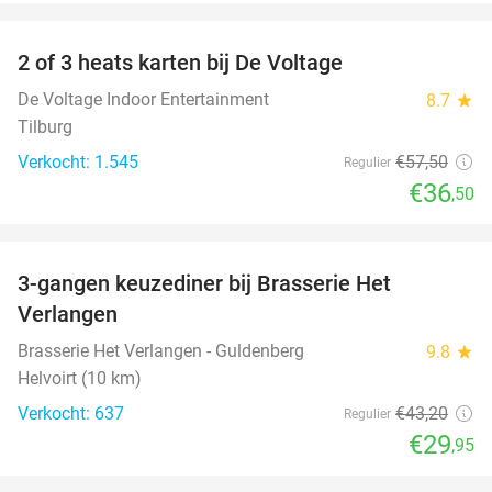
favorite_border
2 of 3 heats karten bij De Voltage
37%
De Voltage Indoor Entertainment
8.7
star
Tilburg
Verkocht: 1.545
€57
,50
Regulier
€36
,50
favorite_border
3-gangen keuzediner bij Brasserie Het
31%
Verlangen
Brasserie Het Verlangen - Guldenberg
9.8
star
Helvoirt (10 km)
Verkocht: 637
€43
,20
Regulier
€29
,95
favorite_border