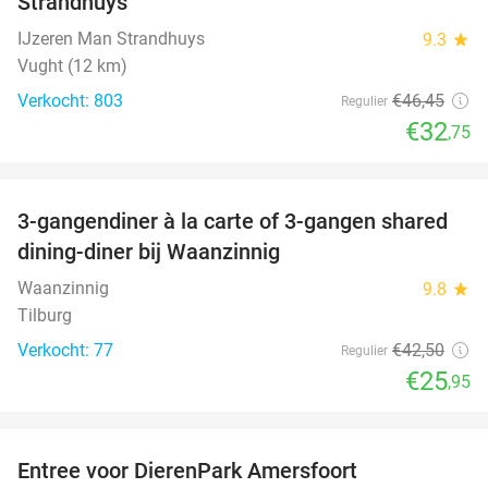
Strandhuys
IJzeren Man Strandhuys
9.3
star
Vught (12 km)
Verkocht: 803
€46
,45
Regulier
€32
,75
favorite_border
3-gangendiner à la carte of 3-gangen shared
39%
dining-diner bij Waanzinnig
Waanzinnig
9.8
star
Tilburg
Verkocht: 77
€42
,50
Regulier
€25
,95
favorite_border
Entree voor DierenPark Amersfoort
24%