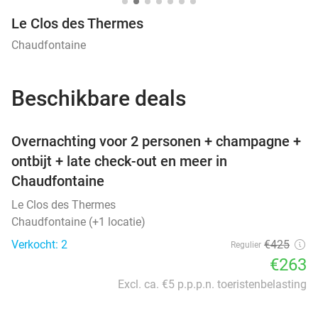
Le Clos des Thermes
Chaudfontaine
Beschikbare deals
favorite_border
Overnachting voor 2 personen + champagne +
ontbijt + late check-out en meer in
Chaudfontaine
Le Clos des Thermes
Chaudfontaine (+1 locatie)
Verkocht: 2
€425
Regulier
€263
Excl. ca. €5 p.p.p.n. toeristenbelasting