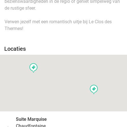
bezienswaardigheden in de regio of geniet simpelweg van
de rustige sfeer.
Verwen jezelf met een romantisch uitje bij Le Clos des
Thermes!
Locaties
events
events
Suite Marquise
Chaudfontaine