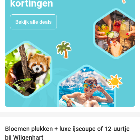
kortingen
Bekijk alle deals
favorite_border
Bloemen plukken + luxe ijscoupe of 12-uurtje
40%
bij Wilgenhart