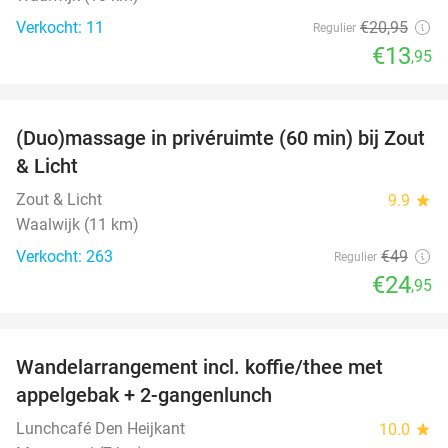
Verkocht: 11
€20
,95
Regulier
€13
,95
favorite_border
(Duo)massage in privéruimte (60 min) bij Zout
49%
& Licht
Zout & Licht
9.9
star
Waalwijk (11 km)
Verkocht: 263
€49
Regulier
€24
,95
favorite_border
Wandelarrangement incl. koffie/thee met
48%
appelgebak + 2-gangenlunch
Lunchcafé Den Heijkant
10.0
star