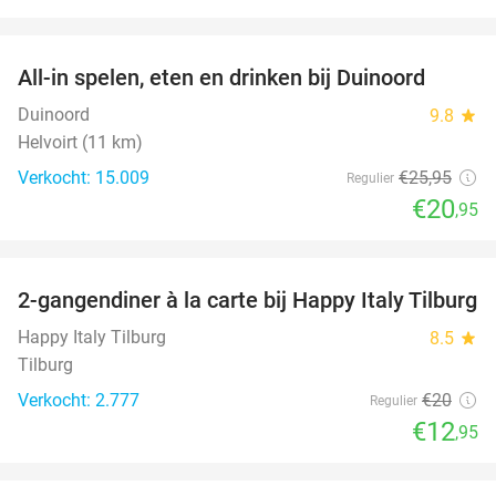
favorite_border
All-in spelen, eten en drinken bij Duinoord
19%
Duinoord
9.8
star
Helvoirt (11 km)
Verkocht: 15.009
€25
,95
Regulier
€20
,95
favorite_border
2-gangendiner à la carte bij Happy Italy Tilburg
35%
Happy Italy Tilburg
8.5
star
Tilburg
Verkocht: 2.777
€20
Regulier
€12
,95