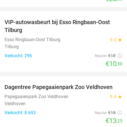
favorite_border
VIP-autowasbeurt bij Esso Ringbaan-Oost
42%
Tilburg
Esso Ringbaan-Oost Tilburg
9.0
star
Tilburg
Verkocht: 296
€18
Regulier
€10
,50
favorite_border
Dagentree Papegaaienpark Zoo Veldhoven
26%
Papegaaienpark Zoo Veldhoven
9.4
star
Veldhoven
Verkocht: 8.693
€18
Regulier
€13
,25