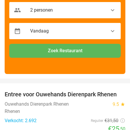
Zoek Restaurant
favorite_border
Entree voor Ouwehands Dierenpark Rhenen
19%
Ouwehands Dierenpark Rhenen
9.5
star
Rhenen
Verkocht: 2.692
€31
,50
Regulier
€25
,50