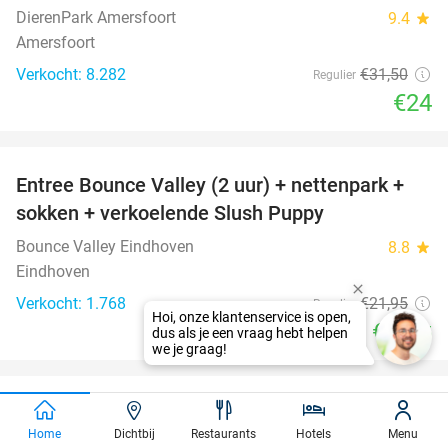
DierenPark Amersfoort
9.4
star
Amersfoort
Verkocht: 8.282
€31
,50
Regulier
€24
favorite_border
Entree Bounce Valley (2 uur) + nettenpark +
46%
sokken + verkoelende Slush Puppy
Bounce Valley Eindhoven
8.8
star
Eindhoven
Verkocht: 1.768
€21
,95
Regulier
€11
,95
favorite_border
2-gangen keuzediner bij De Beren in Tilburg
40%
Home
Dichtbij
Restaurants
Hotels
Menu
Restaurant De Beren Tilburg
star