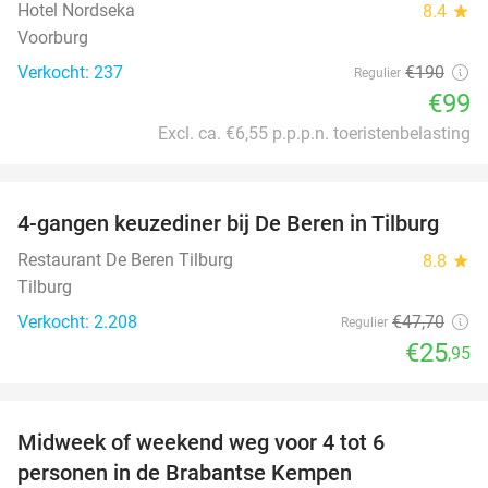
Hotel Nordseka
8.4
star
Voorburg
Verkocht: 237
€190
Regulier
€99
Excl. ca. €6,55 p.p.p.n. toeristenbelasting
favorite_border
4-gangen keuzediner bij De Beren in Tilburg
46%
Restaurant De Beren Tilburg
8.8
star
Tilburg
Verkocht: 2.208
€47
,70
Regulier
€25
,95
favorite_border
Midweek of weekend weg voor 4 tot 6
personen in de Brabantse Kempen