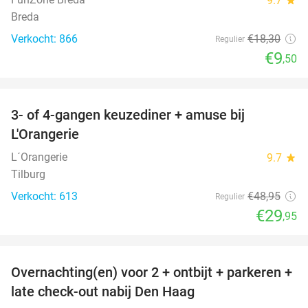
9.7
Breda
Verkocht: 866
€18
,30
Regulier
€9
,50
favorite_border
3- of 4-gangen keuzediner + amuse bij
39%
L'Orangerie
L´Orangerie
9.7
star
Tilburg
Verkocht: 613
€48
,95
Regulier
€29
,95
favorite_border
Overnachting(en) voor 2 + ontbijt + parkeren +
48%
late check-out nabij Den Haag