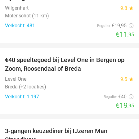
Wilgenhart
9.8
star
Molenschot (11 km)
Verkocht: 481
€19
,95
Regulier
€11
,95
favorite_border
€40 speeltegoed bij Level One in Bergen op
50%
Zoom, Roosendaal of Breda
Level One
9.5
star
Breda (+2 locaties)
Verkocht: 1.197
€40
Regulier
€19
,95
favorite_border
3-gangen keuzediner bij IJzeren Man
29%