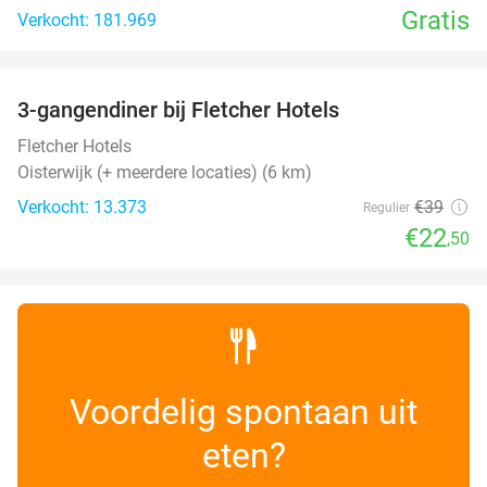
Gratis
Verkocht: 181.969
favorite_border
3-gangendiner bij Fletcher Hotels
42%
Fletcher Hotels
Oisterwijk (+ meerdere locaties) (6 km)
Verkocht: 13.373
€39
Regulier
€22
,50
Voordelig spontaan uit
eten?