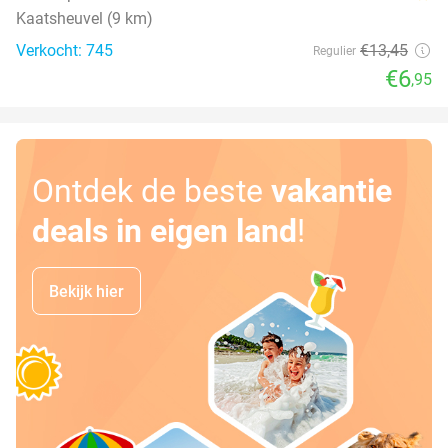
Kaatsheuvel (9 km)
Verkocht: 745
€13
,45
Regulier
€6
,95
Ontdek de beste
vakantie
deals in eigen land
!
Bekijk hier