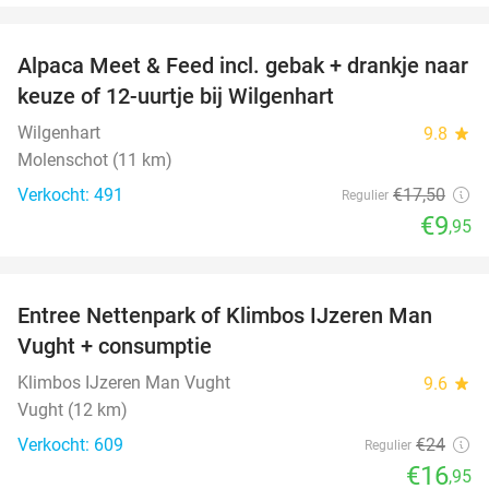
favorite_border
Alpaca Meet & Feed incl. gebak + drankje naar
43%
keuze of 12-uurtje bij Wilgenhart
Wilgenhart
9.8
star
Molenschot (11 km)
Verkocht: 491
€17
,50
Regulier
€9
,95
favorite_border
Entree Nettenpark of Klimbos IJzeren Man
29%
Vught + consumptie
Klimbos IJzeren Man Vught
9.6
star
Vught (12 km)
Verkocht: 609
€24
Regulier
€16
,95