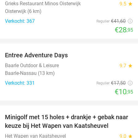
Grieks Restaurant Minos Oisterwijk
9.5
star
Oisterwijk (6 km)
Verkocht: 367
€41
,60
Regulier
€28
,95
favorite_border
Entree Adventure Days
37%
Baarle Outdoor & Leisure
9.7
star
Baarle-Nassau (13 km)
Verkocht: 331
€17
,50
Regulier
€10
,95
favorite_border
Minigolf met 15 holes + drankje + gebak naar
48%
keuze bij Het Wapen van Kaatsheuvel
Het Wapen van Kaatsheuvel
9.0
star