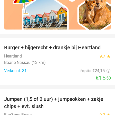
favorite_border
Burger + bijgerecht + drankje bij Heartland
36%
Heartland
9.7
star
Baarle-Nassau (13 km)
Verkocht: 31
€24
,15
Regulier
€15
,50
favorite_border
Jumpen (1,5 of 2 uur) + jumpsokken + zakje
48%
chips + evt. slush
FunZone Breda
star