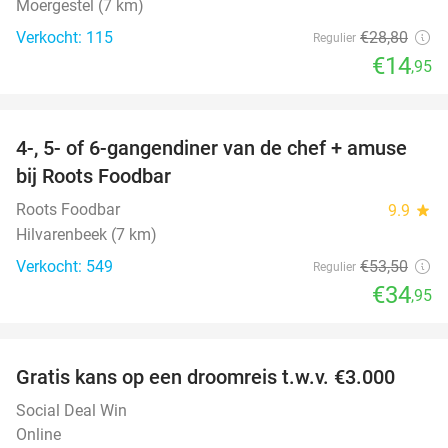
Moergestel (7 km)
Verkocht: 115
€28
,80
Regulier
€14
,95
favorite_border
4-, 5- of 6-gangendiner van de chef + amuse
35%
bij Roots Foodbar
Roots Foodbar
9.9
star
Hilvarenbeek (7 km)
Verkocht: 549
€53
,50
Regulier
€34
,95
favorite_border
Gratis kans op een droomreis t.w.v. €3.000
Social Deal Win
Online