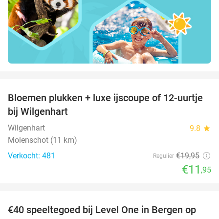
favorite_border
Bloemen plukken + luxe ijscoupe of 12-uurtje
40%
bij Wilgenhart
Wilgenhart
9.8
star
Molenschot (11 km)
Verkocht: 481
€19
,95
Regulier
€11
,95
favorite_border
€40 speeltegoed bij Level One in Bergen op
50%