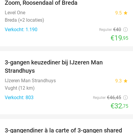
Zoom, Roosendaal of Breda
Level One
9.5
star
Breda (+2 locaties)
Verkocht: 1.190
€40
Regulier
€19
,95
favorite_border
3-gangen keuzediner bij IJzeren Man
29%
Strandhuys
IJzeren Man Strandhuys
9.3
star
Vught (12 km)
Verkocht: 803
€46
,45
Regulier
€32
,75
favorite_border
3-gangendiner à la carte of 3-gangen shared
39%