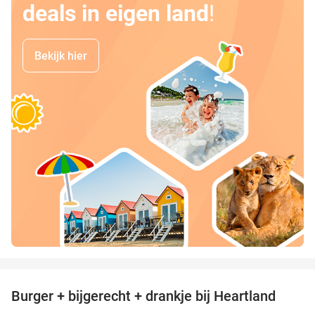
deals in eigen land
!
Bekijk hier
favorite_border
Burger + bijgerecht + drankje bij Heartland
36%