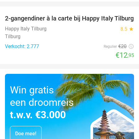
favorite_border
2-gangendiner à la carte bij Happy Italy Tilburg
35%
Happy Italy Tilburg
8.5
star
Tilburg
Verkocht: 2.777
€20
Regulier
€12
,95
Win gratis
een droomreis
t.w.v. €3.000
Doe mee!