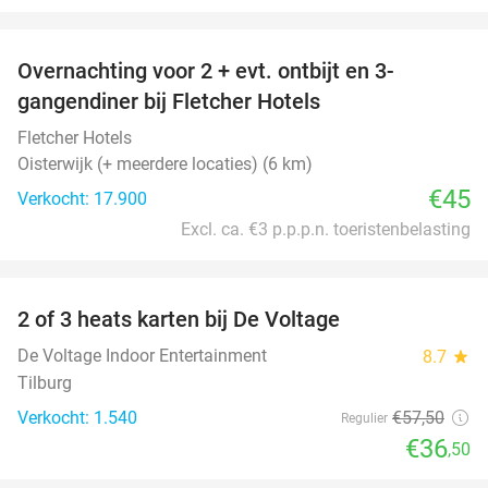
favorite_border
Overnachting voor 2 + evt. ontbijt en 3-
gangendiner bij Fletcher Hotels
Fletcher Hotels
Oisterwijk (+ meerdere locaties) (6 km)
€45
Verkocht: 17.900
Excl. ca. €3 p.p.p.n. toeristenbelasting
favorite_border
2 of 3 heats karten bij De Voltage
37%
De Voltage Indoor Entertainment
8.7
star
Tilburg
Verkocht: 1.540
€57
,50
Regulier
€36
,50
favorite_border