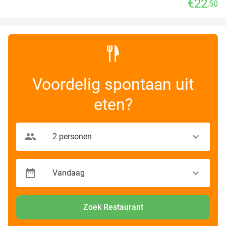
€22
,50
Voordelig spontaan uit
eten?
Zoek Restaurant