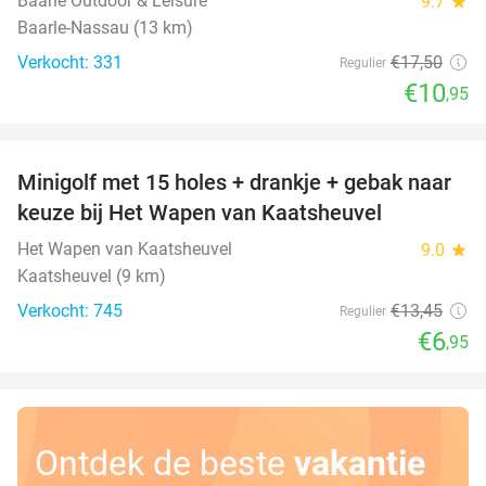
Baarle Outdoor & Leisure
9.7
star
Baarle-Nassau (13 km)
Verkocht: 331
€17
,50
Regulier
€10
,95
favorite_border
Minigolf met 15 holes + drankje + gebak naar
48%
keuze bij Het Wapen van Kaatsheuvel
Het Wapen van Kaatsheuvel
9.0
star
Kaatsheuvel (9 km)
Verkocht: 745
€13
,45
Regulier
€6
,95
Ontdek de beste
vakantie