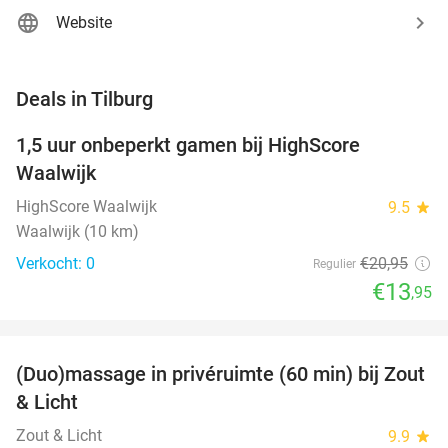
Website
favorite_border
Deals in Tilburg
1,5 uur onbeperkt gamen bij HighScore
33%
NEW
Waalwijk
TODAY
HighScore Waalwijk
9.5
star
Waalwijk (10 km)
Verkocht: 0
€20
,95
Regulier
€13
,95
favorite_border
(Duo)massage in privéruimte (60 min) bij Zout
49%
& Licht
Zout & Licht
9.9
star