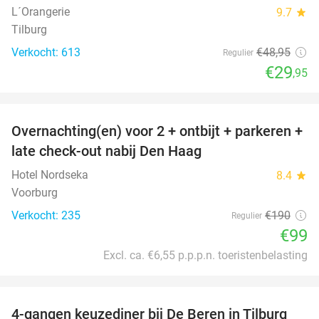
L´Orangerie
9.7
star
Tilburg
Verkocht: 613
€48
,95
Regulier
€29
,95
favorite_border
Overnachting(en) voor 2 + ontbijt + parkeren +
48%
late check-out nabij Den Haag
Hotel Nordseka
8.4
star
Voorburg
Verkocht: 235
€190
Regulier
€99
Excl. ca. €6,55 p.p.p.n. toeristenbelasting
favorite_border
4-gangen keuzediner bij De Beren in Tilburg