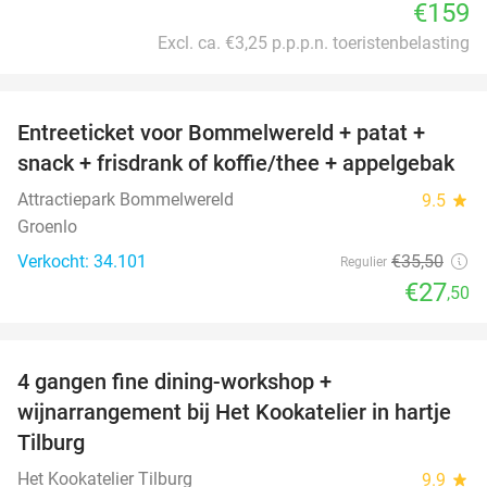
€159
Excl. ca. €3,25 p.p.p.n. toeristenbelasting
favorite_border
Entreeticket voor Bommelwereld + patat +
23%
snack + frisdrank of koffie/thee + appelgebak
Attractiepark Bommelwereld
9.5
star
Groenlo
Verkocht: 34.101
€35
,50
Regulier
€27
,50
favorite_border
4 gangen fine dining-workshop +
32%
wijnarrangement bij Het Kookatelier in hartje
Tilburg
Het Kookatelier Tilburg
9.9
star