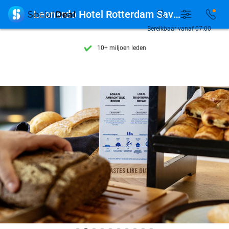
Ontdek 15.000+ deals

Leonardo Hotel Rotterdam Savoy
7 dagen per week beschikbaar
Bereikbaar vanaf 07:00
10+ miljoen leden
9,4
op basis van
205.790 reviews
Ontdek 15.000+ deals
7 dagen per week beschikbaar
10+ miljoen leden