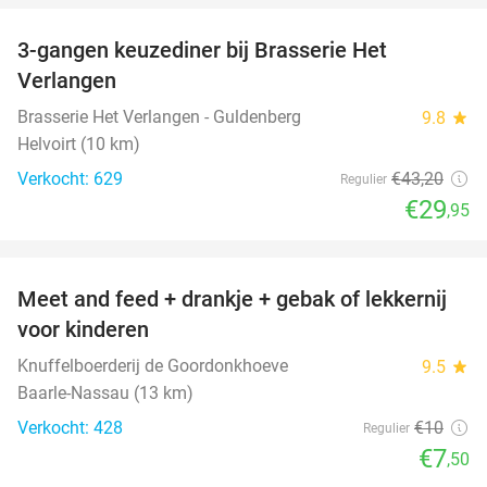
3-gangen keuzediner bij Brasserie Het
31%
Verlangen
Brasserie Het Verlangen - Guldenberg
9.8
star
Helvoirt (10 km)
Verkocht: 629
€43
,20
Regulier
€29
,95
favorite_border
Meet and feed + drankje + gebak of lekkernij
25%
voor kinderen
Knuffelboerderij de Goordonkhoeve
9.5
star
Baarle-Nassau (13 km)
Verkocht: 428
€10
Regulier
€7
,50