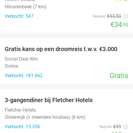
Hilvarenbeek (7 km)
Verkocht: 547
€53
,50
Regulier
€34
,95
favorite_border
Gratis kans op een droomreis t.w.v. €3.000
Social Deal Win
Online
Gratis
Verkocht: 181.662
favorite_border
3-gangendiner bij Fletcher Hotels
42%
Fletcher Hotels
Oisterwijk (+ meerdere locaties) (6 km)
Verkocht: 13.356
€39
Regulier