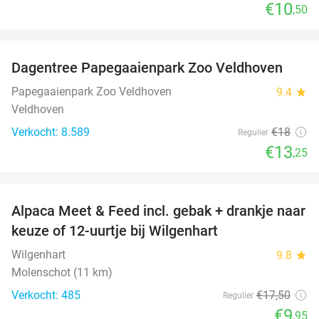
€10
,50
favorite_border
Dagentree Papegaaienpark Zoo Veldhoven
26%
Papegaaienpark Zoo Veldhoven
9.4
star
Veldhoven
Verkocht: 8.589
€18
Regulier
€13
,25
favorite_border
Alpaca Meet & Feed incl. gebak + drankje naar
43%
keuze of 12-uurtje bij Wilgenhart
Wilgenhart
9.8
star
Molenschot (11 km)
Verkocht: 485
€17
,50
Regulier
€9
,95