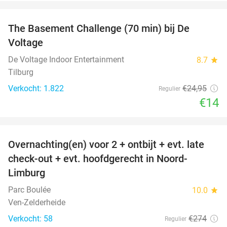
favorite_border
The Basement Challenge (70 min) bij De
44%
Voltage
De Voltage Indoor Entertainment
8.7
star
Tilburg
Verkocht: 1.822
€24
,95
Regulier
€14
favorite_border
Overnachting(en) voor 2 + ontbijt + evt. late
42%
check-out + evt. hoofdgerecht in Noord-
Limburg
Parc Boulée
10.0
star
Ven-Zelderheide
Verkocht: 58
€274
Regulier