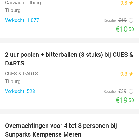
Carwash Tilburg
9.3
star
Tilburg
Verkocht: 1.877
€19
Regulier
€10
,50
favorite_border
2 uur poolen + bitterballen (8 stuks) bij CUES &
50%
DARTS
CUES & DARTS
9.8
star
Tilburg
Verkocht: 528
€39
Regulier
€19
,50
favorite_border
Overnachtingen voor 4 tot 8 personen bij
Sunparks Kempense Meren