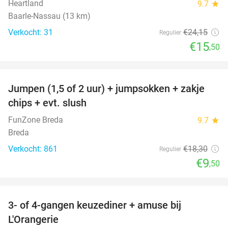
Heartland
9.7
star
Baarle-Nassau (13 km)
Verkocht: 31
€24
,15
Regulier
€15
,50
favorite_border
Jumpen (1,5 of 2 uur) + jumpsokken + zakje
48%
chips + evt. slush
FunZone Breda
9.7
star
Breda
Verkocht: 861
€18
,30
Regulier
€9
,50
favorite_border
3- of 4-gangen keuzediner + amuse bij
39%
L'Orangerie