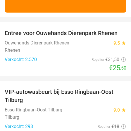
favorite_border
Entree voor Ouwehands Dierenpark Rhenen
19%
Ouwehands Dierenpark Rhenen
9.5
star
Rhenen
Verkocht: 2.570
€31
,50
Regulier
€25
,50
favorite_border
VIP-autowasbeurt bij Esso Ringbaan-Oost
42%
Tilburg
Esso Ringbaan-Oost Tilburg
9.0
star
Tilburg
Verkocht: 293
€18
Regulier