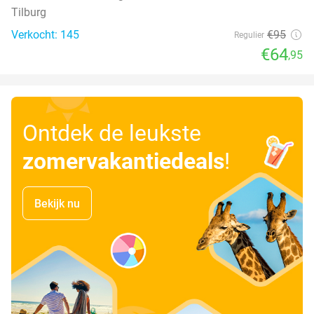
Tilburg
Verkocht: 145
€95
Regulier
€64
,95
Ontdek de leukste
zomervakantiedeals
!
Bekijk nu