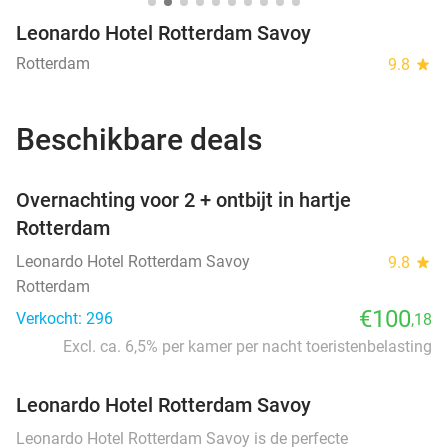
Leonardo Hotel Rotterdam Savoy
Rotterdam
9.8
star
Beschikbare deals
favorite_border
Overnachting voor 2 + ontbijt in hartje
Rotterdam
Leonardo Hotel Rotterdam Savoy
9.8
star
Rotterdam
€100
Verkocht: 296
,18
Excl. ca. 6,5% per kamer per nacht toeristenbelasting
Leonardo Hotel Rotterdam Savoy
Leonardo Hotel Rotterdam Savoy is de perfecte