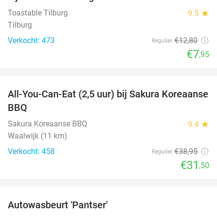
Toastable Tilburg
9.5
star
Tilburg
Verkocht: 473
€12
,80
Regulier
€7
,95
favorite_border
All-You-Can-Eat (2,5 uur) bij Sakura Koreaanse
19%
BBQ
Sakura Koreaanse BBQ
9.4
star
Waalwijk (11 km)
Verkocht: 458
€38
,95
Regulier
€31
,50
favorite_border
Autowasbeurt 'Pantser'
45%