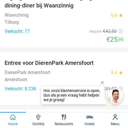
dining-diner bij Waanzinnig
Waanzinnig
9.8
star
Tilburg
Verkocht: 77
€42
,50
Regulier
€25
,95
favorite_border
Entree voor DierenPark Amersfoort
24%
DierenPark Amersfoort
9.4
star
Amersfoort
Verkocht: 8.238
€31
,50
Regulier
€24
favorite_border
Entree Bounce Valley (2 uur) + nettenpark +
46%
Home
Dichtbij
Restaurants
Hotels
Menu