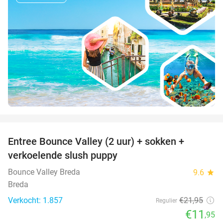
favorite_border
Entree Bounce Valley (2 uur) + sokken +
46%
verkoelende slush puppy
Bounce Valley Breda
9.6
star
Breda
Verkocht: 1.857
€21
,95
Regulier
€11
,95