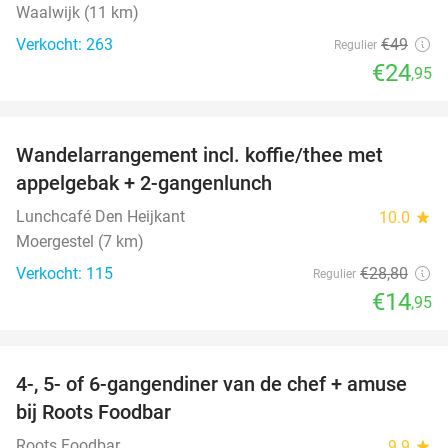
Waalwijk (11 km)
Verkocht: 263
€49
Regulier
€24
,95
favorite_border
Wandelarrangement incl. koffie/thee met
48%
appelgebak + 2-gangenlunch
Lunchcafé Den Heijkant
10.0
star
Moergestel (7 km)
Verkocht: 115
€28
,80
Regulier
€14
,95
favorite_border
4-, 5- of 6-gangendiner van de chef + amuse
35%
bij Roots Foodbar
Roots Foodbar
9.9
star