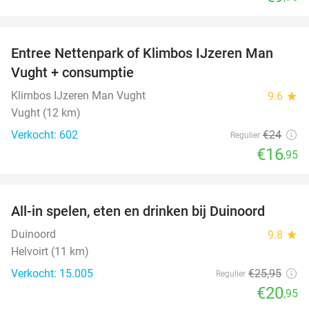
favorite_border
Entree Nettenpark of Klimbos IJzeren Man
29%
Vught + consumptie
Klimbos IJzeren Man Vught
9.6
star
Vught (12 km)
Verkocht: 602
€24
Regulier
€16
,95
favorite_border
All-in spelen, eten en drinken bij Duinoord
19%
Duinoord
9.8
star
Helvoirt (11 km)
Verkocht: 15.005
€25
,95
Regulier
€20
,95