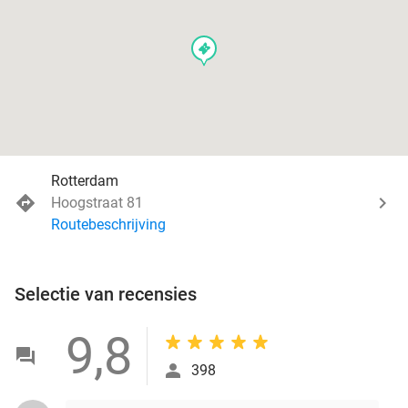
events
Rotterdam
Hoogstraat 81
Routebeschrijving
Selectie van recensies
9,8
398