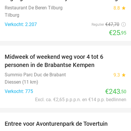
46%
Restaurant De Beren Tilburg
8.8
star
Tilburg
Verkocht: 2.207
€47
,70
Regulier
€25
,95
favorite_border
Midweek of weekend weg voor 4 tot 6
personen in de Brabantse Kempen
Summio Parc Duc de Brabant
9.3
star
Diessen (11 km)
€243
Verkocht: 775
,50
Excl. ca. €2,65 p.p.p.n. en €14 p.p. bedlinnen
favorite_border
Entree voor Avonturenpark de Tovertuin
34%