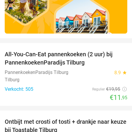
favorite_border
All-You-Can-Eat pannenkoeken (2 uur) bij
40%
PannenkoekenParadijs Tilburg
PannenkoekenParadijs Tilburg
8.9
star
Tilburg
Verkocht: 505
€19
,95
Regulier
€11
,95
favorite_border
Ontbijt met crosti of tosti + drankje naar keuze
38%
bij Toastable Tilburg