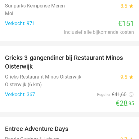
Sunparks Kempense Meren
8.5
star
Mol
€151
Verkocht: 971
Inclusief alle bijkomende kosten
favorite_border
Grieks 3-gangendiner bij Restaurant Minos
30%
Oisterwijk
Grieks Restaurant Minos Oisterwijk
9.5
star
Oisterwijk (6 km)
Verkocht: 367
€41
,60
Regulier
€28
,95
favorite_border
Entree Adventure Days
37%