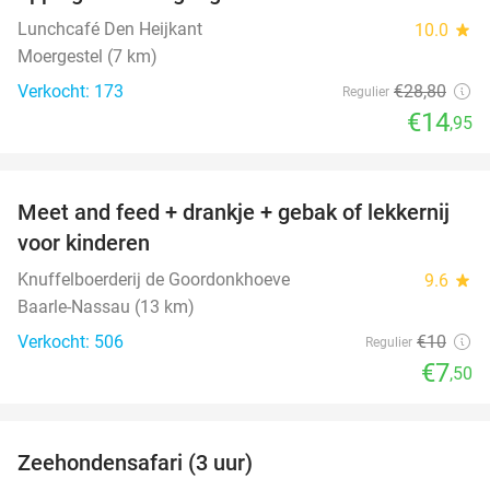
Lunchcafé Den Heijkant
10.0
star
Moergestel (7 km)
Verkocht: 173
€28
,80
Regulier
€14
,95
favorite_border
Meet and feed + drankje + gebak of lekkernij
25%
voor kinderen
Knuffelboerderij de Goordonkhoeve
9.6
star
Baarle-Nassau (13 km)
Verkocht: 506
€10
Regulier
€7
,50
favorite_border
Zeehondensafari (3 uur)
32%