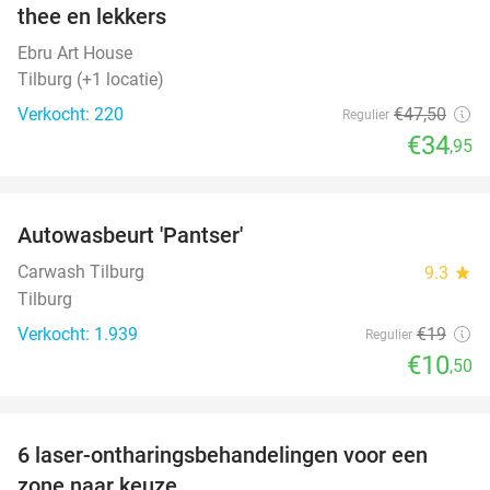
thee en lekkers
Ebru Art House
Tilburg (+1 locatie)
Verkocht: 220
€47
,50
Regulier
€34
,95
favorite_border
Autowasbeurt 'Pantser'
45%
Carwash Tilburg
9.3
star
Tilburg
Verkocht: 1.939
€19
Regulier
€10
,50
favorite_border
6 laser-ontharingsbehandelingen voor een
59%
zone naar keuze