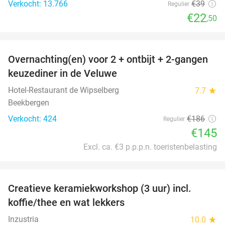
Verkocht: 13.766
€39
Regulier
€22
,50
favorite_border
Overnachting(en) voor 2 + ontbijt + 2-gangen
22%
keuzediner in de Veluwe
Hotel-Restaurant de Wipselberg
7.7
star
Beekbergen
Verkocht: 424
€186
Regulier
€145
Excl. ca. €3 p.p.p.n. toeristenbelasting
favorite_border
Creatieve keramiekworkshop (3 uur) incl.
40%
koffie/thee en wat lekkers
Inzustria
10.0
star