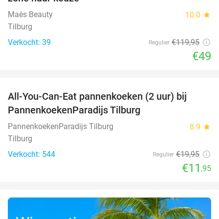
Maès Beauty
10.0
star
Tilburg
Verkocht: 39
€119
,95
Regulier
€49
favorite_border
All-You-Can-Eat pannenkoeken (2 uur) bij
40%
PannenkoekenParadijs Tilburg
PannenkoekenParadijs Tilburg
8.9
star
Tilburg
Verkocht: 544
€19
,95
Regulier
€11
,95