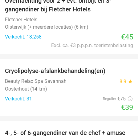
Overnachting voor 2 + evt. ontbijt en 3-
gangendiner bij Fletcher Hotels
Fletcher Hotels
Oisterwijk (+ meerdere locaties) (6 km)
€45
Verkocht: 18.258
Excl. ca. €3 p.p.p.n. toeristenbelasting
favorite_border
Cryolipolyse-afslankbehandeling(en)
48%
Beauty Relax Spa Savannah
8.9
star
Oosterhout (14 km)
Verkocht: 31
€75
Regulier
€39
favorite_border
4-, 5- of 6-gangendiner van de chef + amuse
35%