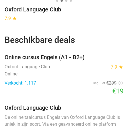
Oxford Language Club
7.9
star
Beschikbare deals
favorite_border
Online cursus Engels (A1 - B2+)
Oxford Language Club
7.9
star
Online
Verkocht: 1.117
€299
Regulier
€19
Oxford Language Club
De online taalcursus Engels van Oxford Language Club is
uniek in zijn soort. Via een geavanceerd online platform