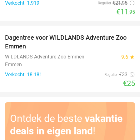
Verkocht: 1.919
€21
,95
Regulier
€11
,95
favorite_border
Dagentree voor WILDLANDS Adventure Zoo
24%
Emmen
WILDLANDS Adventure Zoo Emmen
9.6
star
Emmen
Verkocht: 18.181
€33
Regulier
€25
Ontdek de beste
vakantie
deals in eigen land
!