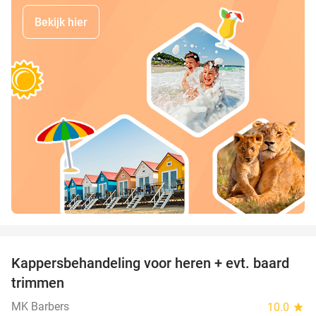
Bekijk hier
favorite_border
Kappersbehandeling voor heren + evt. baard
40%
trimmen
MK Barbers
10.0
star