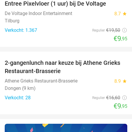
Entree Pixelvloer (1 uur) bij De Voltage
49%
De Voltage Indoor Entertainment
8.7
star
Tilburg
Verkocht: 1.367
€19
,50
Regulier
€9
,95
favorite_border
2-gangenlunch naar keuze bij Athene Grieks
40%
NEW
Restaurant-Brasserie
TODAY
Athene Grieks Restaurant-Brasserie
8.9
star
Dongen (9 km)
Verkocht: 28
€16
,60
Regulier
€9
,95