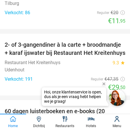
Tilburg
Verkocht: 86
€20
Regulier
€11
,95
favorite_border
2- of 3-gangendiner à la carte + broodmandje
38%
+ karaf ijswater bij Restaurant Het Kreitenhuys
Restaurant Het Kreitenhuys
9.3
star
Udenhout
Verkocht: 191
€47
,35
Regulier
€29
,50
favorite_border
100%
60 dagen luisterboeken en e-books (20
luisteruren)
Home
Dichtbij
Restaurants
Hotels
Menu
Nextory