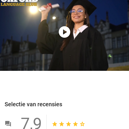
play_circle
Selectie van recensies
7,9