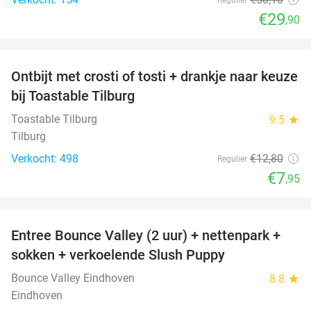
€29
,90
favorite_border
Ontbijt met crosti of tosti + drankje naar keuze
38%
bij Toastable Tilburg
Toastable Tilburg
9.5
star
Tilburg
Verkocht: 498
€12
,80
Regulier
€7
,95
favorite_border
Entree Bounce Valley (2 uur) + nettenpark +
46%
sokken + verkoelende Slush Puppy
Bounce Valley Eindhoven
8.8
star
Eindhoven