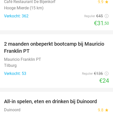
Café Restaurant De Bijenkorf
9.9
star
Hooge Mierde (15 km)
Verkocht: 362
€45
Regulier
€31
,50
favorite_border
2 maanden onbeperkt bootcamp bij Mauricio
82%
Franklin PT
Mauricio Franklin PT
Tilburg
Verkocht: 53
€136
Regulier
€24
favorite_border
All-in spelen, eten en drinken bij Duinoord
19%
Duinoord
9.8
star