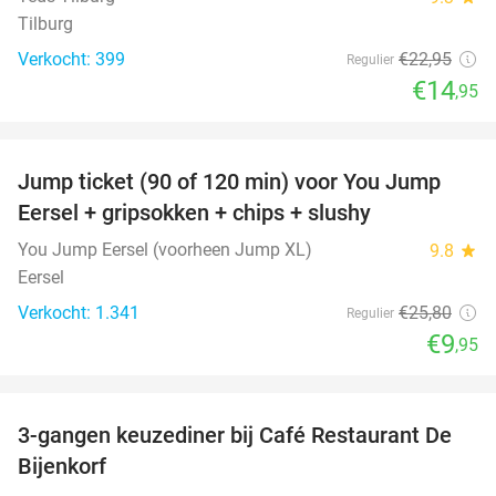
Tilburg
Verkocht: 399
€22
,95
Regulier
€14
,95
favorite_border
Jump ticket (90 of 120 min) voor You Jump
61%
Eersel + gripsokken + chips + slushy
You Jump Eersel (voorheen Jump XL)
9.8
star
Eersel
Verkocht: 1.341
€25
,80
Regulier
€9
,95
favorite_border
3-gangen keuzediner bij Café Restaurant De
30%
Bijenkorf