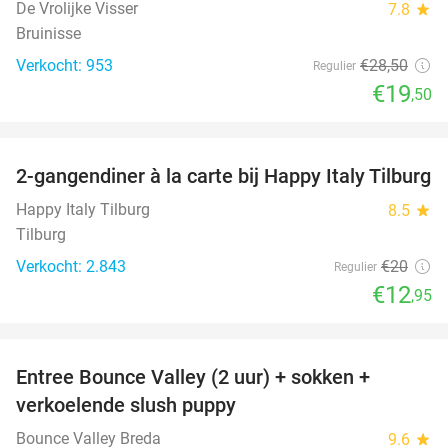
De Vrolijke Visser
7.8
star
Bruinisse
Verkocht: 953
€28
,50
Regulier
€19
,50
favorite_border
2-gangendiner à la carte bij Happy Italy Tilburg
35%
Happy Italy Tilburg
8.5
star
Tilburg
Verkocht: 2.843
€20
Regulier
€12
,95
favorite_border
Entree Bounce Valley (2 uur) + sokken +
46%
verkoelende slush puppy
Bounce Valley Breda
9.6
star