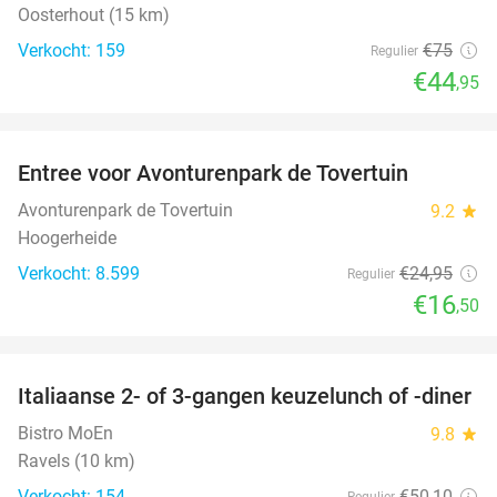
Oosterhout (15 km)
Verkocht: 159
€75
Regulier
€44
,95
favorite_border
Entree voor Avonturenpark de Tovertuin
34%
Avonturenpark de Tovertuin
9.2
star
Hoogerheide
Verkocht: 8.599
€24
,95
Regulier
€16
,50
favorite_border
Italiaanse 2- of 3-gangen keuzelunch of -diner
40%
Bistro MoEn
9.8
star
Ravels (10 km)
Verkocht: 154
€50
,10
Regulier