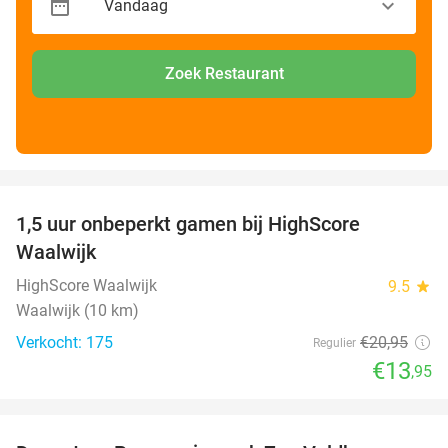
Zoek Restaurant
favorite_border
1,5 uur onbeperkt gamen bij HighScore
33%
Waalwijk
HighScore Waalwijk
9.5
star
Waalwijk (10 km)
Verkocht: 175
€20
,95
Regulier
€13
,95
favorite_border