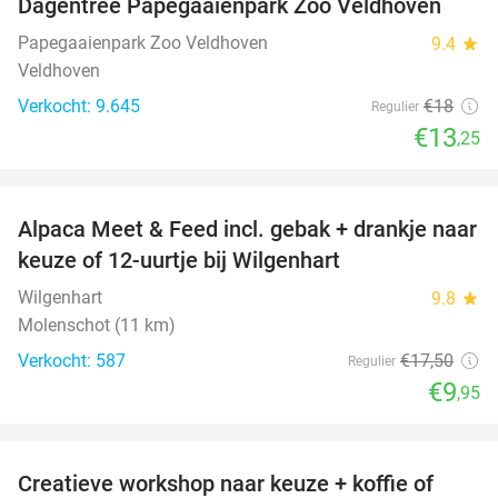
Dagentree Papegaaienpark Zoo Veldhoven
26%
Papegaaienpark Zoo Veldhoven
9.4
star
Veldhoven
Verkocht: 9.645
€18
Regulier
€13
,25
favorite_border
Alpaca Meet & Feed incl. gebak + drankje naar
43%
keuze of 12-uurtje bij Wilgenhart
Wilgenhart
9.8
star
Molenschot (11 km)
Verkocht: 587
€17
,50
Regulier
€9
,95
favorite_border
Creatieve workshop naar keuze + koffie of
26%