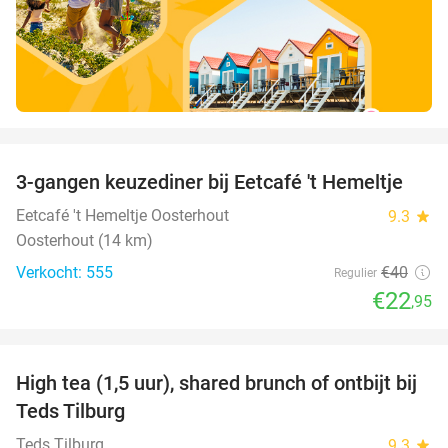
favorite_border
3-gangen keuzediner bij Eetcafé 't Hemeltje
43%
Eetcafé 't Hemeltje Oosterhout
9.3
star
Oosterhout (14 km)
Verkocht: 555
€40
Regulier
€22
,95
favorite_border
High tea (1,5 uur), shared brunch of ontbijt bij
35%
Teds Tilburg
Teds Tilburg
9.3
star