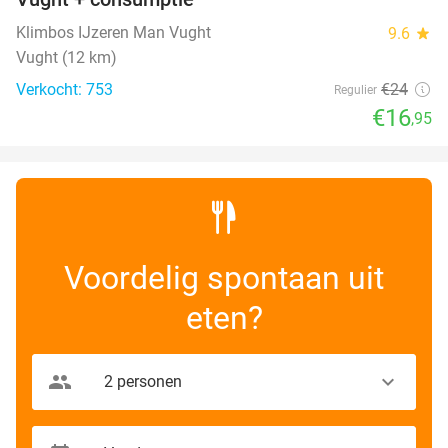
Klimbos IJzeren Man Vught
9.6
star
Vught (12 km)
Verkocht: 753
€24
Regulier
€16
,95
Voordelig spontaan uit
eten?