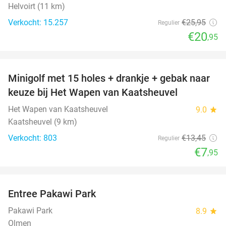
Helvoirt (11 km)
Verkocht: 15.257
€25
,95
Regulier
€20
,95
favorite_border
Minigolf met 15 holes + drankje + gebak naar
41%
keuze bij Het Wapen van Kaatsheuvel
Het Wapen van Kaatsheuvel
9.0
star
Kaatsheuvel (9 km)
Verkocht: 803
€13
,45
Regulier
€7
,95
favorite_border
Entree Pakawi Park
28%
Pakawi Park
8.9
star
Olmen