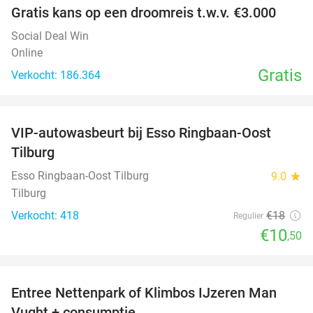
Gratis kans op een droomreis t.w.v. €3.000
Social Deal Win
Online
Gratis
Verkocht: 186.364
favorite_border
VIP-autowasbeurt bij Esso Ringbaan-Oost
42%
Tilburg
Esso Ringbaan-Oost Tilburg
9.0
star
Tilburg
Verkocht: 418
€18
Regulier
€10
,50
favorite_border
Entree Nettenpark of Klimbos IJzeren Man
29%
Vught + consumptie