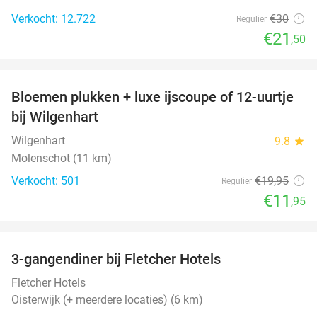
Verkocht: 12.722
€30
Regulier
€21
,50
favorite_border
Bloemen plukken + luxe ijscoupe of 12-uurtje
40%
bij Wilgenhart
Wilgenhart
9.8
star
Molenschot (11 km)
Verkocht: 501
€19
,95
Regulier
€11
,95
favorite_border
3-gangendiner bij Fletcher Hotels
42%
Fletcher Hotels
Oisterwijk (+ meerdere locaties) (6 km)