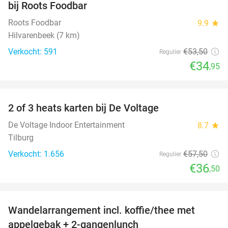
bij Roots Foodbar
Roots Foodbar
9.9
star
Hilvarenbeek (7 km)
Verkocht: 591
€53
,50
Regulier
€34
,95
favorite_border
2 of 3 heats karten bij De Voltage
37%
De Voltage Indoor Entertainment
8.7
star
Tilburg
Verkocht: 1.656
€57
,50
Regulier
€36
,50
favorite_border
Wandelarrangement incl. koffie/thee met
48%
appelgebak + 2-gangenlunch