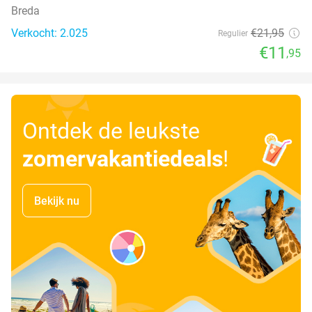
Breda
Verkocht: 2.025
€21
,95
Regulier
€11
,95
Ontdek de leukste
zomervakantiedeals
!
Bekijk nu