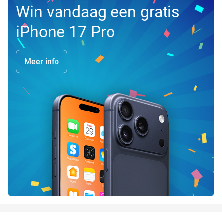
Win vandaag een gratis
iPhone 17 Pro
Meer info
favorite_border