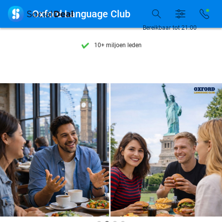
Ontdek 15.000+ deals

Oxford Language Club
7 dagen per week beschikbaar
Bereikbaar tot 21:00
10+ miljoen leden
9,4
op basis van
206.200 reviews
Ontdek 15.000+ deals
7 dagen per week beschikbaar
10+ miljoen leden