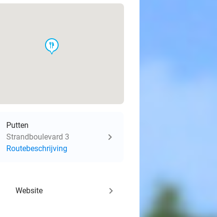
food
Putten
Strandboulevard 3
Routebeschrijving
keyboard_arrow_right
Website