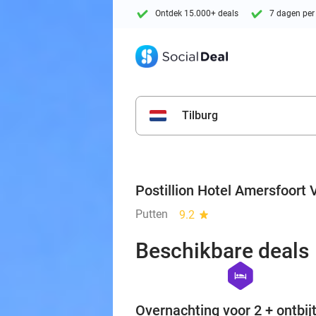
Ontdek 15.000+ deals
7 dagen per
Tilburg
Postillion Hotel Amersfoort
Putten
9.2
star
Beschikbare deals
hexagon
hotel
Overnachting voor 2 + ontbijt