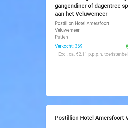
gangendiner of dagentree s
aan het Veluwemeer
Postillion Hotel Amersfoort
Veluwemeer
Putten
Verkocht: 369
Excl. ca. €2,11 p.p.p.n. toeristenbe
Postillion Hotel Amersfoort