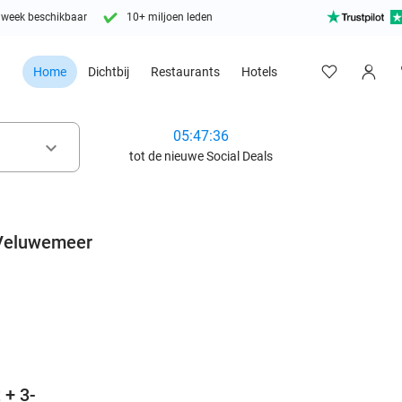
 week beschikbaar
10+ miljoen leden
Home
Dichtbij
Restaurants
Hotels
05:47:35
keyboard_arrow_down
tot de nieuwe Social Deals
 Veluwemeer
favorite_border
 + 3-