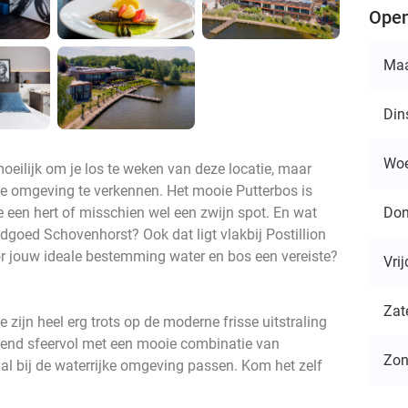
Open
Ma
Din
Wo
moeilijk om je los te weken van deze locatie, maar
ge omgeving te verkennen. Het mooie Putterbos is
Don
je een hert of misschien wel een zwijn spot. En wat
dgoed Schovenhorst? Ook dat ligt vlakbij Postillion
r jouw ideale bestemming water en bos een vereiste?
Vri
Zat
Ze zijn heel erg trots op de moderne frisse uitstraling
ttend sfeervol met een mooie combinatie van
Zo
maal bij de waterrijke omgeving passen. Kom het zelf