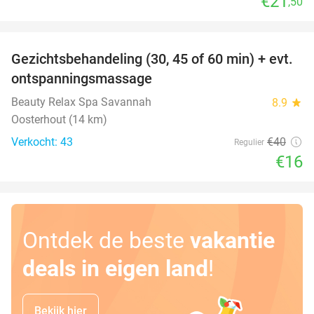
€21
,50
favorite_border
Gezichtsbehandeling (30, 45 of 60 min) + evt.
60%
ontspanningsmassage
Beauty Relax Spa Savannah
8.9
star
Oosterhout (14 km)
Verkocht: 43
€40
Regulier
€16
Ontdek de beste
vakantie
deals in eigen land
!
Bekijk hier