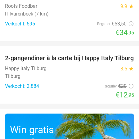
Roots Foodbar
9.9
star
Hilvarenbeek (7 km)
Verkocht: 595
€53
,50
Regulier
€34
,95
favorite_border
2-gangendiner à la carte bij Happy Italy Tilburg
35%
Happy Italy Tilburg
8.5
star
Tilburg
Verkocht: 2.884
€20
Regulier
€12
,95
Win gratis