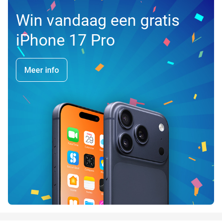
Win vandaag een gratis
iPhone 17 Pro
Meer info
favorite_border