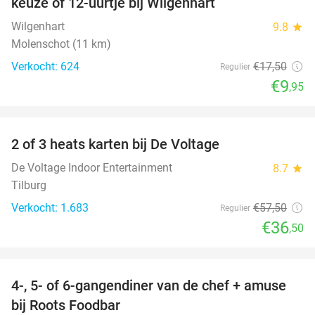
keuze of 12-uurtje bij Wilgenhart
Wilgenhart
9.8
star
Molenschot (11 km)
Verkocht: 624
€17
,50
Regulier
€9
,95
favorite_border
2 of 3 heats karten bij De Voltage
37%
De Voltage Indoor Entertainment
8.7
star
Tilburg
Verkocht: 1.683
€57
,50
Regulier
€36
,50
favorite_border
4-, 5- of 6-gangendiner van de chef + amuse
35%
bij Roots Foodbar