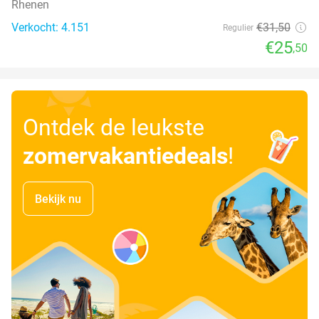
Rhenen
Verkocht: 4.151
€31
,50
Regulier
€25
,50
Ontdek de leukste
zomervakantiedeals
!
Bekijk nu