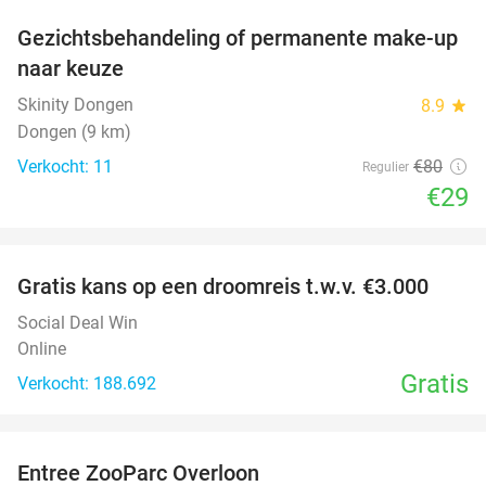
Gezichtsbehandeling of permanente make-up
64%
naar keuze
Skinity Dongen
8.9
star
Dongen (9 km)
Verkocht: 11
€80
Regulier
€29
favorite_border
Gratis kans op een droomreis t.w.v. €3.000
Social Deal Win
Online
Gratis
Verkocht: 188.692
favorite_border
Entree ZooParc Overloon
34%