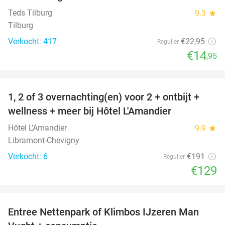
Teds Tilburg
9.3
star
Tilburg
Verkocht: 417
€22
,95
Regulier
€14
,95
favorite_border
1, 2 of 3 overnachting(en) voor 2 + ontbijt +
32%
NEW
wellness + meer bij Hôtel L'Amandier
TODAY
Hôtel L'Amandier
9.9
star
Libramont-Chevigny
Verkocht: 6
€191
Regulier
€129
favorite_border
Entree Nettenpark of Klimbos IJzeren Man
29%