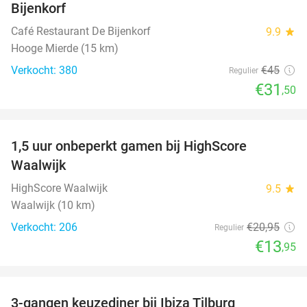
Bijenkorf
Café Restaurant De Bijenkorf
9.9
star
Hooge Mierde (15 km)
Verkocht: 380
€45
Regulier
€31
,50
favorite_border
1,5 uur onbeperkt gamen bij HighScore
33%
Waalwijk
HighScore Waalwijk
9.5
star
Waalwijk (10 km)
Verkocht: 206
€20
,95
Regulier
€13
,95
favorite_border
3-gangen keuzediner bij Ibiza Tilburg