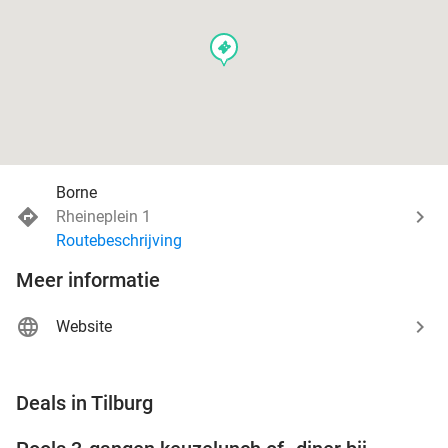
events
Borne
Rheineplein 1
Routebeschrijving
Meer informatie
Website
favorite_border
Deals in Tilburg