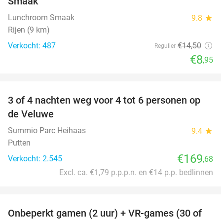
Smaak
Lunchroom Smaak
9.8
star
Rijen (9 km)
Verkocht: 487
€14
,50
Regulier
€8
,95
favorite_border
3 of 4 nachten weg voor 4 tot 6 personen op
de Veluwe
Summio Parc Heihaas
9.4
star
Putten
€169
Verkocht: 2.545
,68
Excl. ca. €1,79 p.p.p.n. en €14 p.p. bedlinnen
favorite_border
Onbeperkt gamen (2 uur) + VR-games (30 of
49%