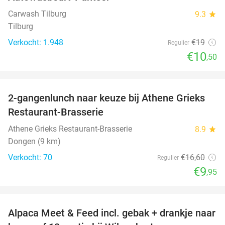
45%
Carwash Tilburg
9.3
star
Tilburg
Verkocht: 1.948
€19
Regulier
€10
,50
favorite_border
2-gangenlunch naar keuze bij Athene Grieks
40%
Restaurant-Brasserie
Athene Grieks Restaurant-Brasserie
8.9
star
Dongen (9 km)
Verkocht: 70
€16
,60
Regulier
€9
,95
favorite_border
Alpaca Meet & Feed incl. gebak + drankje naar
43%