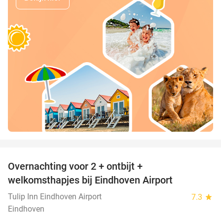
favorite_border
Overnachting voor 2 + ontbijt +
31%
welkomsthapjes bij Eindhoven Airport
Tulip Inn Eindhoven Airport
7.3
star
Eindhoven