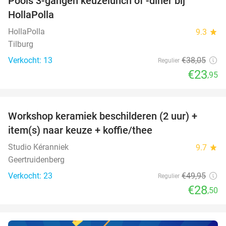
Pools 3-gangen keuzelunch of -diner bij
37%
NEW
HollaPolla
TODAY
HollaPolla
9.3
star
Tilburg
Verkocht: 13
€38
,05
Regulier
€23
,95
favorite_border
Workshop keramiek beschilderen (2 uur) +
43%
NEW
item(s) naar keuze + koffie/thee
TODAY
Studio Kéranniek
9.7
star
Geertruidenberg
Verkocht: 23
€49
,95
Regulier
€28
,50