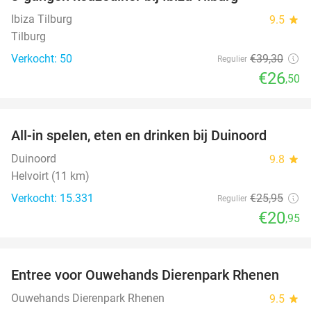
33%
Ibiza Tilburg
9.5
star
Tilburg
Verkocht: 50
€39
,30
Regulier
€26
,50
favorite_border
All-in spelen, eten en drinken bij Duinoord
19%
Duinoord
9.8
star
Helvoirt (11 km)
Verkocht: 15.331
€25
,95
Regulier
€20
,95
favorite_border
Entree voor Ouwehands Dierenpark Rhenen
19%
Ouwehands Dierenpark Rhenen
9.5
star