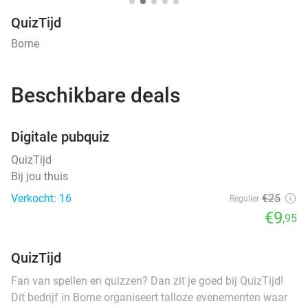
QuizTijd
Borne
Beschikbare deals
favorite_border
Digitale pubquiz
QuizTijd
Bij jou thuis
Verkocht: 16
€25
Regulier
€9
,95
QuizTijd
Fan van spellen en quizzen? Dan zit je goed bij QuizTijd!
Dit bedrijf in Borne organiseert talloze evenementen waar