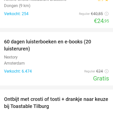
Dongen (9 km)
Verkocht: 254
€40
,85
Regulier
€24
,95
favorite_border
100%
60 dagen luisterboeken en e-books (20
luisteruren)
Nextory
Amsterdam
Verkocht: 6.474
€24
Regulier
Gratis
favorite_border
Ontbijt met crosti of tosti + drankje naar keuze
38%
bij Toastable Tilburg