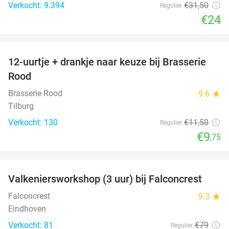
Verkocht: 9.394
€31
,50
Regulier
€24
favorite_border
12-uurtje + drankje naar keuze bij Brasserie
15%
Rood
Brasserie Rood
9.6
star
Tilburg
Verkocht: 130
€11
,50
Regulier
€9
,75
favorite_border
Valkeniersworkshop (3 uur) bij Falconcrest
62%
Falconcrest
9.3
star
Eindhoven
Verkocht: 81
€79
Regulier