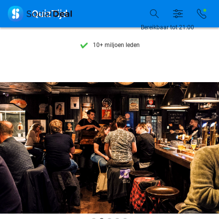
Ontdek 15.000+ deals

QuizTijd
7 dagen per week beschikbaar
Bereikbaar tot 21:00
10+ miljoen leden
9,4
op basis van
206.346 reviews
Ontdek 15.000+ deals
7 dagen per week beschikbaar
10+ miljoen leden