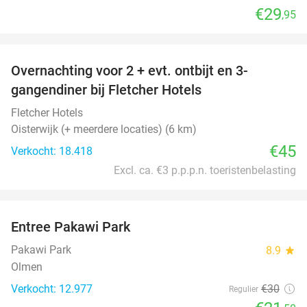
€29
,95
favorite_border
Overnachting voor 2 + evt. ontbijt en 3-
gangendiner bij Fletcher Hotels
Fletcher Hotels
Oisterwijk (+ meerdere locaties) (6 km)
€45
Verkocht: 18.418
Excl. ca. €3 p.p.p.n. toeristenbelasting
favorite_border
Entree Pakawi Park
28%
Pakawi Park
8.9
star
Olmen
Verkocht: 12.977
€30
Regulier