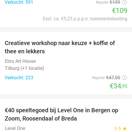
Verkocht: 591
€159
Regulier
€109
Excl. ca. €5,25 p.p.p.n. toeristenbelasting
favorite_border
Creatieve workshop naar keuze + koffie of
26%
thee en lekkers
Ebru Art House
Tilburg (+1 locatie)
Verkocht: 223
€47
,50
Regulier
€34
,95
favorite_border
€40 speeltegoed bij Level One in Bergen op
50%
Zoom, Roosendaal of Breda
Level One
9.5
star