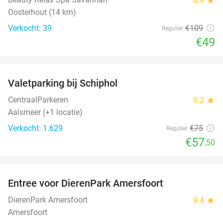
8.9
Oosterhout (14 km)
Verkocht: 39
€109
Regulier
€49
favorite_border
Valetparking bij Schiphol
23%
CentraalParkeren
9.2
star
Aalsmeer (+1 locatie)
Verkocht: 1.629
€75
Regulier
€57
,50
favorite_border
Entree voor DierenPark Amersfoort
24%
DierenPark Amersfoort
9.4
star
Amersfoort