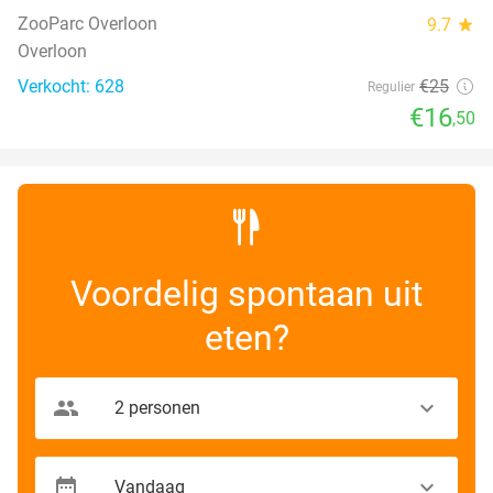
NEW
TODAY
ZooParc Overloon
9.7
star
Overloon
Verkocht: 628
€25
Regulier
€16
,50
Voordelig spontaan uit
eten?