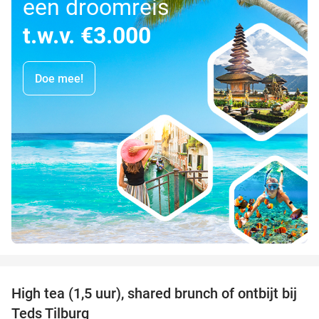
een droomreis
t.w.v. €3.000
Doe mee!
favorite_border
High tea (1,5 uur), shared brunch of ontbijt bij
35%
Teds Tilburg