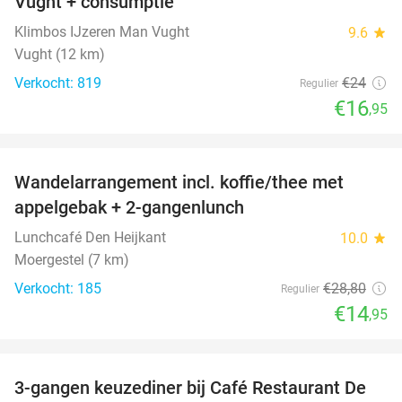
Vught + consumptie
Klimbos IJzeren Man Vught
9.6
star
Vught (12 km)
Verkocht: 819
€24
Regulier
€16
,95
favorite_border
Wandelarrangement incl. koffie/thee met
48%
appelgebak + 2-gangenlunch
Lunchcafé Den Heijkant
10.0
star
Moergestel (7 km)
Verkocht: 185
€28
,80
Regulier
€14
,95
favorite_border
3-gangen keuzediner bij Café Restaurant De
30%