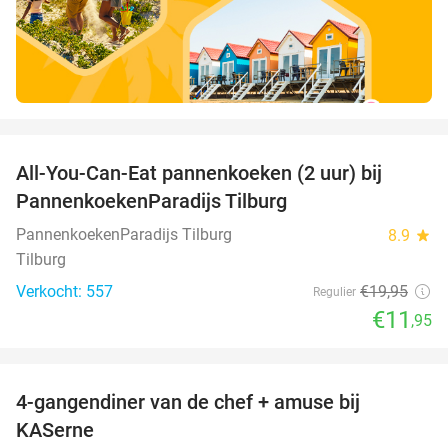
favorite_border
All-You-Can-Eat pannenkoeken (2 uur) bij
40%
PannenkoekenParadijs Tilburg
PannenkoekenParadijs Tilburg
8.9
star
Tilburg
Verkocht: 557
€19
,95
Regulier
€11
,95
favorite_border
4-gangendiner van de chef + amuse bij
39%
KASerne