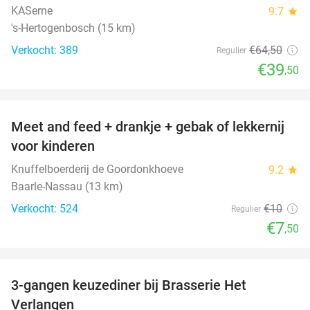
KASerne
9.7
star
's-Hertogenbosch (15 km)
Verkocht: 389
€64
,50
Regulier
€39
,50
favorite_border
Meet and feed + drankje + gebak of lekkernij
25%
voor kinderen
Knuffelboerderij de Goordonkhoeve
9.2
star
Baarle-Nassau (13 km)
Verkocht: 524
€10
Regulier
€7
,50
favorite_border
3-gangen keuzediner bij Brasserie Het
31%
Verlangen