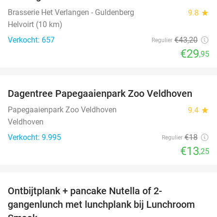
Brasserie Het Verlangen - Guldenberg
9.8
star
Helvoirt (10 km)
Verkocht: 657
€43
,20
Regulier
€29
,95
favorite_border
Dagentree Papegaaienpark Zoo Veldhoven
26%
Papegaaienpark Zoo Veldhoven
9.4
star
Veldhoven
Verkocht: 9.995
€18
Regulier
€13
,25
favorite_border
Ontbijtplank + pancake Nutella of 2-
38%
gangenlunch met lunchplank bij Lunchroom