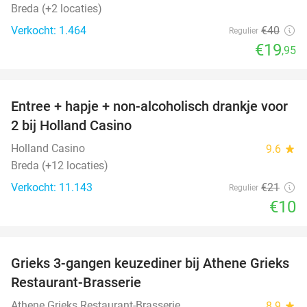
Breda (+2 locaties)
Verkocht: 1.464
€40
Regulier
€19
,95
favorite_border
Entree + hapje + non-alcoholisch drankje voor
52%
2 bij Holland Casino
Holland Casino
9.6
star
Breda (+12 locaties)
Verkocht: 11.143
€21
Regulier
€10
favorite_border
Grieks 3-gangen keuzediner bij Athene Grieks
39%
Restaurant-Brasserie
Athene Grieks Restaurant-Brasserie
8.9
star