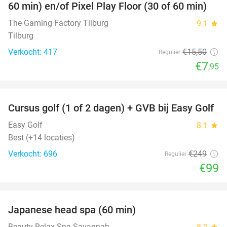
60 min) en/of Pixel Play Floor (30 of 60 min)
The Gaming Factory Tilburg
9.1
star
Tilburg
Verkocht: 417
€15
,50
Regulier
€7
,95
favorite_border
Cursus golf (1 of 2 dagen) + GVB bij Easy Golf
60%
Easy Golf
8.1
star
Best (+14 locaties)
Verkocht: 696
€249
Regulier
€99
favorite_border
Japanese head spa (60 min)
55%
Beauty Relax Spa Savannah
star