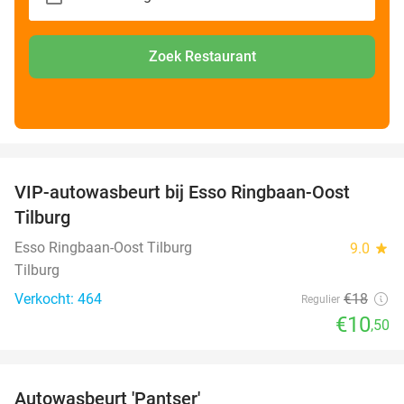
Zoek Restaurant
favorite_border
VIP-autowasbeurt bij Esso Ringbaan-Oost
42%
Tilburg
Esso Ringbaan-Oost Tilburg
9.0
star
Tilburg
Verkocht: 464
€18
Regulier
€10
,50
favorite_border
Autowasbeurt 'Pantser'