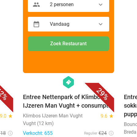
2 personen
Vandaag
Zoek Restaurant
favorite_border
favorite_border
hexagon
events
2%
29%
Entree Nettenpark of Klimbos
Entr
IJzeren Man Vught + consumptie
sokk
pup
Klimbos IJzeren Man Vught
9.0
star
9.6
star
Vught (12 km)
Bounc
Breda
€18
Verkocht: 655
€24
Regulier