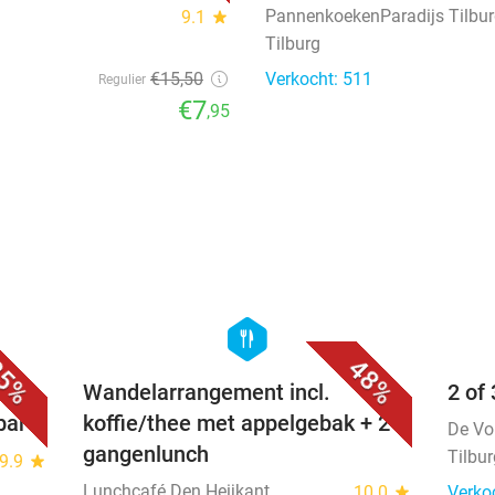
PannenkoekenParadijs Tilbu
9.1
star
Tilburg
€15
,50
Verkocht: 511
Regulier
€7
,95
favorite_border
favorite_border
hexagon
food
5%
48%
de
Wandelarrangement incl.
2 of
bar
koffie/thee met appelgebak + 2-
De Vo
gangenlunch
Tilbu
9.9
star
Lunchcafé Den Heijkant
10.0
star
Verko