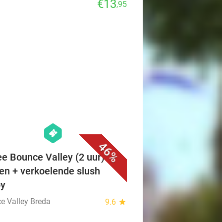
€13
,95
favorite_border
hexagon
events
46%
ee Bounce Valley (2 uur) +
en + verkoelende slush
py
e Valley Breda
9.6
star