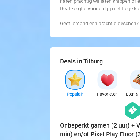
haren prachtig wil laten knippen of 
Deal zorgt ervoor dat jij met hoge ko
Geef iemand een prachtig geschenk m
Deals in Tilburg
Populair
Favorieten
Eten & 
hexago
events
Onbeperkt gamen (2 uur) + 
min) en/of Pixel Play Floor (