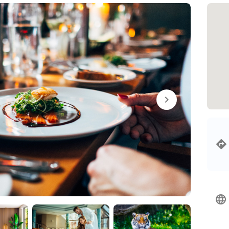
chevron_right
language