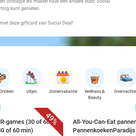
een uitstapje wil maken naar een andere stad: Social
rting kunt genieten.
et deze giftcard van Social Deal!
Drinken
Uitjes
Zomervakantie
Wellness &
Overnacht
Beauty
favorite_border
n
49%
VR-games (30 of 60
All-You-Can-Eat pannen
30 of 60 min)
PannenkoekenParadijs 