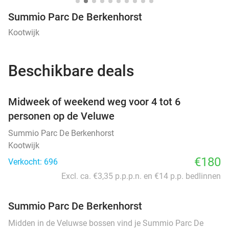
Summio Parc De Berkenhorst
Kootwijk
Beschikbare deals
favorite_border
Midweek of weekend weg voor 4 tot 6
personen op de Veluwe
Summio Parc De Berkenhorst
Kootwijk
€180
Verkocht: 696
Excl. ca. €3,35 p.p.p.n. en €14 p.p. bedlinnen
Summio Parc De Berkenhorst
Midden in de Veluwse bossen vind je Summio Parc De