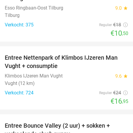
Esso Ringbaan-Oost Tilburg
9.0
star
Tilburg
Verkocht: 375
€18
Regulier
€10
,50
favorite_border
Entree Nettenpark of Klimbos IJzeren Man
29%
Vught + consumptie
Klimbos IJzeren Man Vught
9.6
star
Vught (12 km)
Verkocht: 724
€24
Regulier
€16
,95
favorite_border
Entree Bounce Valley (2 uur) + sokken +
46%