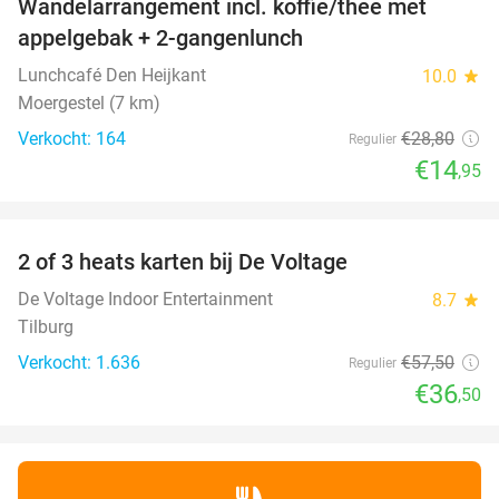
Wandelarrangement incl. koffie/thee met
48%
appelgebak + 2-gangenlunch
Lunchcafé Den Heijkant
10.0
star
Moergestel (7 km)
Verkocht: 164
€28
,80
Regulier
€14
,95
favorite_border
2 of 3 heats karten bij De Voltage
37%
De Voltage Indoor Entertainment
8.7
star
Tilburg
Verkocht: 1.636
€57
,50
Regulier
€36
,50