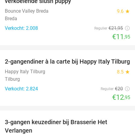
verkoelende slush puppy
Bounce Valley Breda
9.6
star
Breda
Verkocht: 2.008
€21
,95
Regulier
€11
,95
favorite_border
2-gangendiner à la carte bij Happy Italy Tilburg
35%
Happy Italy Tilburg
8.5
star
Tilburg
Verkocht: 2.824
€20
Regulier
€12
,95
favorite_border
3-gangen keuzediner bij Brasserie Het
31%
Verlangen