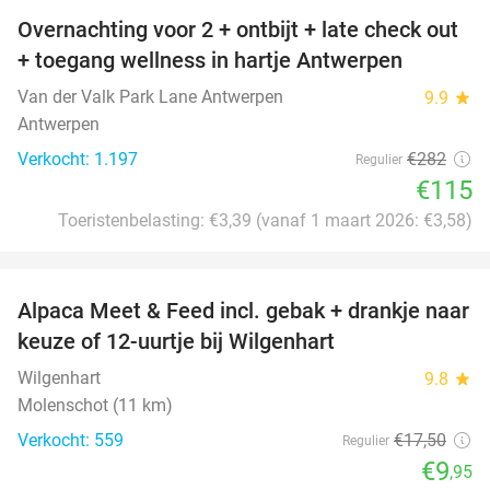
Overnachting voor 2 + ontbijt + late check out
59%
+ toegang wellness in hartje Antwerpen
Van der Valk Park Lane Antwerpen
9.9
star
Antwerpen
Verkocht: 1.197
€282
Regulier
€115
Toeristenbelasting: €3,39 (vanaf 1 maart 2026: €3,58)
favorite_border
Alpaca Meet & Feed incl. gebak + drankje naar
43%
keuze of 12-uurtje bij Wilgenhart
Wilgenhart
9.8
star
Molenschot (11 km)
Verkocht: 559
€17
,50
Regulier
€9
,95