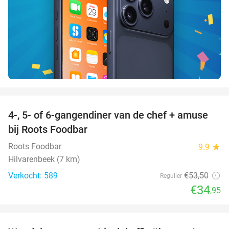
favorite_border
4-, 5- of 6-gangendiner van de chef + amuse
35%
bij Roots Foodbar
Roots Foodbar
9.9
star
Hilvarenbeek (7 km)
Verkocht: 589
€53
,50
Regulier
€34
,95
favorite_border