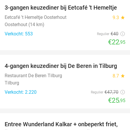
3-gangen keuzediner bij Eetcafé 't Hemeltje
43%
Eetcafé 't Hemeltje Oosterhout
9.3
star
Oosterhout (14 km)
Verkocht: 553
€40
Regulier
€22
,95
favorite_border
4-gangen keuzediner bij De Beren in Tilburg
46%
Restaurant De Beren Tilburg
8.7
star
Tilburg
Verkocht: 2.220
€47
,70
Regulier
€25
,95
favorite_border
Entree Wunderland Kalkar + onbeperkt friet,
32%