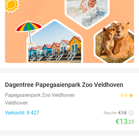
favorite_border
Dagentree Papegaaienpark Zoo Veldhoven
26%
Papegaaienpark Zoo Veldhoven
9.4
star
Veldhoven
Verkocht: 9.427
€18
Regulier
€13
,25
favorite_border