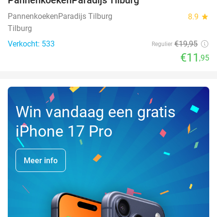
PannenkoekenParadijs Tilburg
8.9
star
Tilburg
Verkocht: 533
€19
,95
Regulier
€11
,95
Win vandaag een gratis
iPhone 17 Pro
Meer info