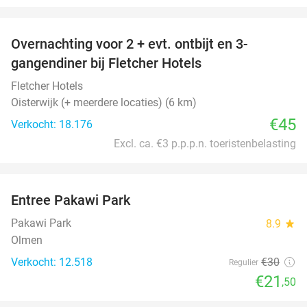
favorite_border
Overnachting voor 2 + evt. ontbijt en 3-
gangendiner bij Fletcher Hotels
Fletcher Hotels
Oisterwijk (+ meerdere locaties) (6 km)
€45
Verkocht: 18.176
Excl. ca. €3 p.p.p.n. toeristenbelasting
favorite_border
Entree Pakawi Park
28%
Pakawi Park
8.9
star
Olmen
Verkocht: 12.518
€30
Regulier
€21
,50
favorite_border