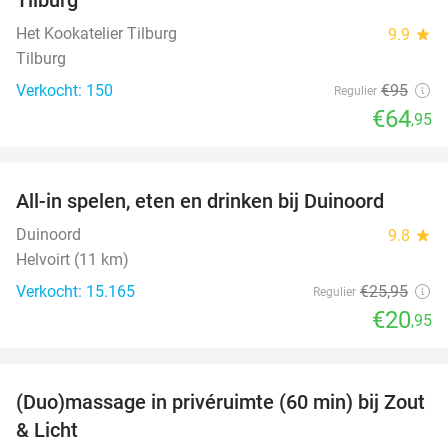
Het Kookatelier Tilburg
9.9
star
Tilburg
Verkocht: 150
€95
Regulier
€64
,95
favorite_border
All-in spelen, eten en drinken bij Duinoord
19%
Duinoord
9.8
star
Helvoirt (11 km)
Verkocht: 15.165
€25
,95
Regulier
€20
,95
favorite_border
(Duo)massage in privéruimte (60 min) bij Zout
49%
& Licht