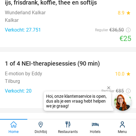
ijs, frisdrank, koffie, thee en softijs
Wunderland Kalkar
8.9
star
Kalkar
Verkocht: 27.751
€36
,50
Regulier
€25
favorite_border
1 of 4 NEI-therapiesessies (90 min)
72%
E-motion by Eddy
10.0
star
Tilburg
Verkocht: 20
€85
Regulier
€24
favorite_border
Meet and feed + drankje + gebak of lekkernij
25%
voor kinderen
Home
Dichtbij
Restaurants
Hotels
Menu