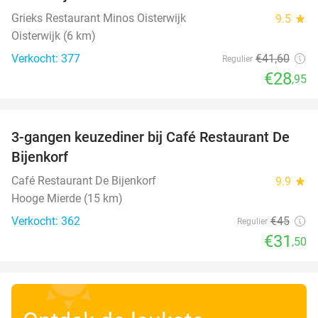
Grieks Restaurant Minos Oisterwijk
9.5
star
Oisterwijk (6 km)
Verkocht: 377
€41
,60
Regulier
€28
,95
favorite_border
3-gangen keuzediner bij Café Restaurant De
30%
Bijenkorf
Café Restaurant De Bijenkorf
9.9
star
Hooge Mierde (15 km)
Verkocht: 362
€45
Regulier
€31
,50