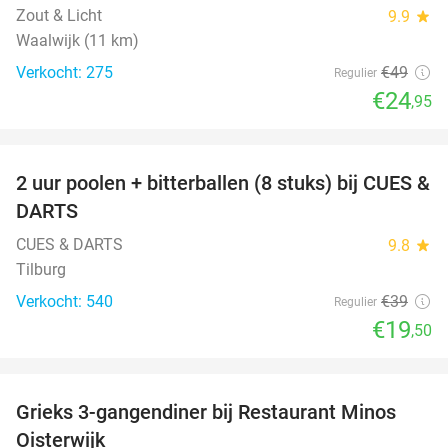
Zout & Licht
9.9
star
Waalwijk (11 km)
Verkocht: 275
€49
Regulier
€24
,95
favorite_border
2 uur poolen + bitterballen (8 stuks) bij CUES &
50%
DARTS
CUES & DARTS
9.8
star
Tilburg
Verkocht: 540
€39
Regulier
€19
,50
favorite_border
Grieks 3-gangendiner bij Restaurant Minos
30%
Oisterwijk