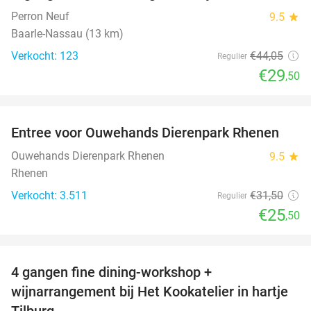
Perron Neuf
9.5
star
Baarle-Nassau (13 km)
Verkocht: 123
€44
,05
Regulier
€29
,50
favorite_border
Entree voor Ouwehands Dierenpark Rhenen
19%
Ouwehands Dierenpark Rhenen
9.5
star
Rhenen
Verkocht: 3.511
€31
,50
Regulier
€25
,50
favorite_border
4 gangen fine dining-workshop +
32%
wijnarrangement bij Het Kookatelier in hartje
Tilburg