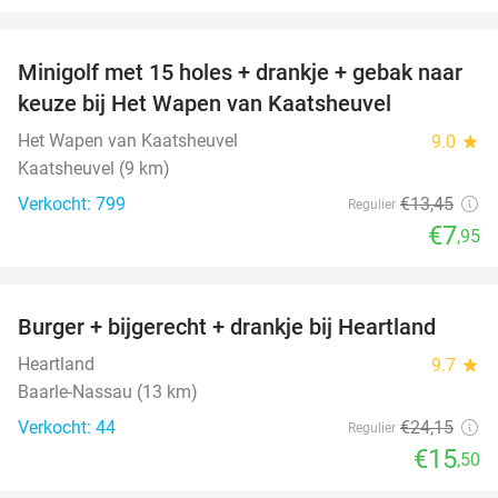
favorite_border
Minigolf met 15 holes + drankje + gebak naar
41%
keuze bij Het Wapen van Kaatsheuvel
Het Wapen van Kaatsheuvel
9.0
star
Kaatsheuvel (9 km)
Verkocht: 799
€13
,45
Regulier
€7
,95
favorite_border
Burger + bijgerecht + drankje bij Heartland
36%
Heartland
9.7
star
Baarle-Nassau (13 km)
Verkocht: 44
€24
,15
Regulier
€15
,50
favorite_border