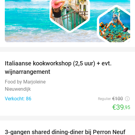
favorite_border
Italiaanse kookworkshop (2,5 uur) + evt.
60%
wijnarrangement
Food by Marjoleine
Nieuwendijk
Verkocht: 86
€100
Regulier
€39
,95
favorite_border
3-gangen shared dining-diner bij Perron Neuf
33%