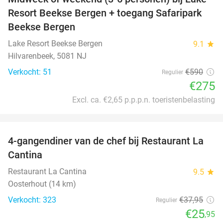
53%
Resort Beekse Bergen + toegang Safaripark
Beekse Bergen
Lake Resort Beekse Bergen
9.1
star
Hilvarenbeek, 5081 NJ
Verkocht: 51
€590
Regulier
€275
Excl. ca. €2,65 p.p.p.n. toeristenbelasting
favorite_border
4-gangendiner van de chef bij Restaurant La
32%
Cantina
Restaurant La Cantina
9.5
star
Oosterhout (14 km)
Verkocht: 323
€37
,95
Regulier
€25
,95