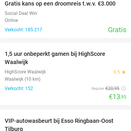
Gratis kans op een droomreis t.w.v. €3.000
Social Deal Win
Online
Gratis
Verkocht: 185.217
favorite_border
1,5 uur onbeperkt gamen bij HighScore
33%
Waalwijk
HighScore Waalwijk
9.5
star
Waalwijk (10 km)
Verkocht: 152
€20
,95
Regulier
€13
,95
favorite_border
VIP-autowasbeurt bij Esso Ringbaan-Oost
42%
Tilburg