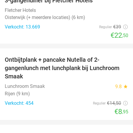
3-gangendiner bij Fletcher Hotels
42%
Fletcher Hotels
Oisterwijk (+ meerdere locaties) (6 km)
Verkocht: 13.669
€39
Regulier
€22
,50
favorite_border
Ontbijtplank + pancake Nutella of 2-
38%
gangenlunch met lunchplank bij Lunchroom
Smaak
Lunchroom Smaak
9.8
star
Rijen (9 km)
Verkocht: 454
€14
,50
Regulier
€8
,95
favorite_border