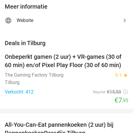
Meer informatie
Website
favorite_border
Deals in Tilburg
Onbeperkt gamen (2 uur) + VR-games (30 of
49%
60 min) en/of Pixel Play Floor (30 of 60 min)
The Gaming Factory Tilburg
9.1
star
Tilburg
Verkocht: 412
€15
,50
Regulier
€7
,95
favorite_border
All-You-Can-Eat pannenkoeken (2 uur) bij
40%
PannenkoekenParadijs Tilburg