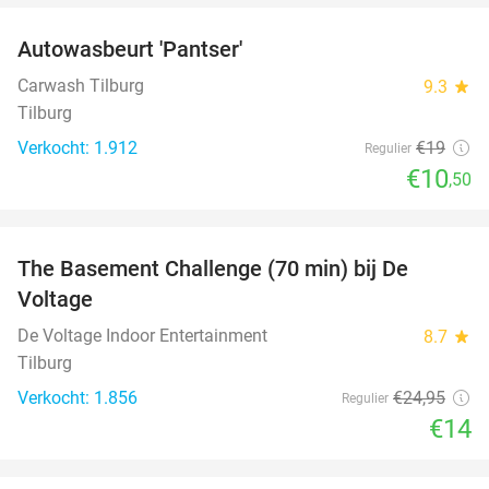
Autowasbeurt 'Pantser'
45%
Carwash Tilburg
9.3
star
Tilburg
Verkocht: 1.912
€19
Regulier
€10
,50
favorite_border
The Basement Challenge (70 min) bij De
44%
Voltage
De Voltage Indoor Entertainment
8.7
star
Tilburg
Verkocht: 1.856
€24
,95
Regulier
€14
favorite_border