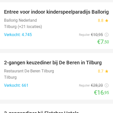
Entree voor indoor kinderspeelparadijs Ballorig
32%
Ballorig Nederland
8.8
star
Tilburg (+21 locaties)
Verkocht: 4.745
€10
,95
Regulier
€7
,50
favorite_border
2-gangen keuzediner bij De Beren in Tilburg
40%
Restaurant De Beren Tilburg
8.7
star
Tilburg
Verkocht: 661
€28
,20
Regulier
€16
,95
favorite_border