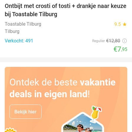
Ontbijt met crosti of tosti + drankje naar keuze
38%
bij Toastable Tilburg
Toastable Tilburg
9.5
star
Tilburg
Verkocht: 491
€12
,80
Regulier
€7
,95
Ontdek de beste
vakantie
deals in eigen land
!
Bekijk hier