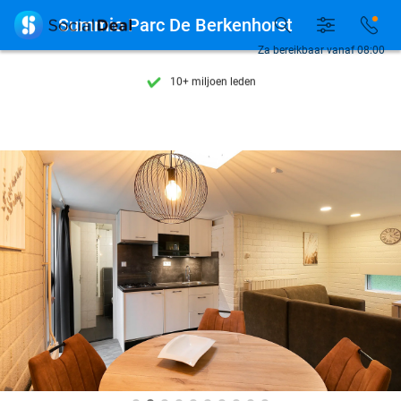
Ontdek 15.000+ deals

Summio Parc De Berkenhorst
7 dagen per week beschikbaar
Za bereikbaar vanaf 08:00
10+ miljoen leden
9,4
op basis van
206.115 reviews
Ontdek 15.000+ deals
7 dagen per week beschikbaar
10+ miljoen leden