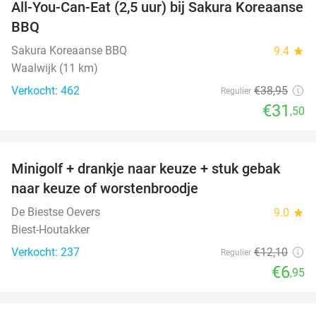
All-You-Can-Eat (2,5 uur) bij Sakura Koreaanse
19%
BBQ
Sakura Koreaanse BBQ
9.4
star
Waalwijk (11 km)
Verkocht: 462
€38
,95
Regulier
€31
,50
favorite_border
Minigolf + drankje naar keuze + stuk gebak
43%
naar keuze of worstenbroodje
De Biestse Oevers
9.0
star
Biest-Houtakker
Verkocht: 237
€12
,10
Regulier
€6
,95
favorite_border