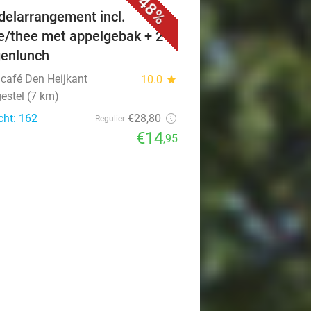
48%
elarrangement incl.
ie/thee met appelgebak + 2-
enlunch
café Den Heijkant
10.0
star
estel (7 km)
cht: 162
€28
,80
Regulier
€14
,95
favorite_border