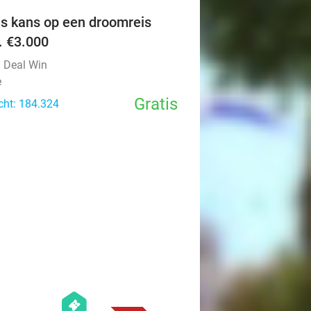
is kans op een droomreis
v. €3.000
l Deal Win
e
Gratis
cht: 184.324
favorite_border
hexagon
events