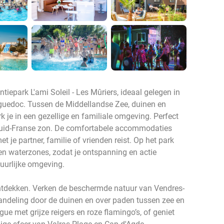
tiepark L'ami Soleil - Les Mûriers, ideaal gelegen in
guedoc. Tussen de Middellandse Zee, duinen en
 je in een gezellige en familiale omgeving. Perfect
Zuid-Franse zon. De comfortabele accommodaties
met je partner, familie of vrienden reist. Op het park
n en waterzones, zodat je ontspanning en actie
tuurlijke omgeving.
 ontdekken. Verken de beschermde natuur van Vendres-
andeling door de duinen en over paden tussen zee en
e met grijze reigers en roze flamingo’s, of geniet