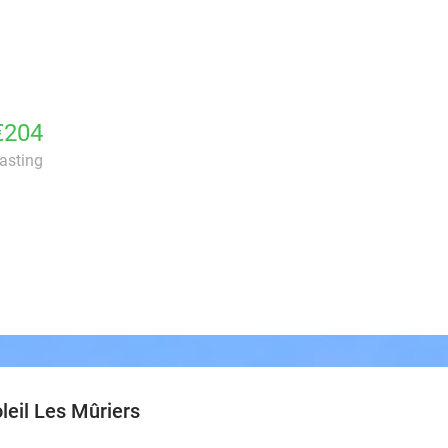
€204
lasting
leil Les Mûriers