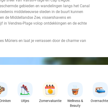
ige sfeer van Valras-Plage en Cap d'Agde.
beschermde gebieden en wandelingen langs het Canal
schiedenis middeleeuwse steden in de buurt kunnen
en de Middellandse Zee, vissershavens en
blijf in Vendres-Plage volop ontdekkingen en de echte
Les Mûriers en laat je verrassen door de charme van
Drinken
Uitjes
Zomervakantie
Wellness &
Overnacht
Beauty
favorite_border