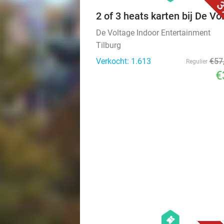
3
2 of 3 heats karten bij De Vo
De Voltage Indoor Entertainment
Tilburg
Verkocht: 1.613
€57
Regulier
€
hexagon
events