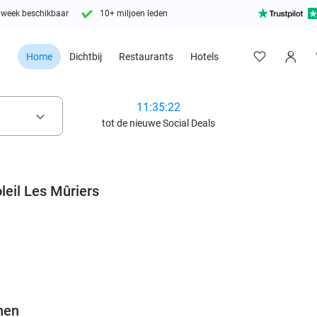
 week beschikbaar
10+ miljoen leden
Home
Dichtbij
Restaurants
Hotels
11:35:20
keyboard_arrow_down
tot de nieuwe Social Deals
leil Les Mûriers
favorite_border
nen