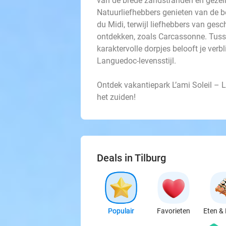
van de brede zandstranden en gezell
Natuurliefhebbers genieten van de 
du Midi, terwijl liefhebbers van ge
ontdekken, zoals Carcassonne. Tuss
karaktervolle dorpjes belooft je ver
Languedoc-levensstijl.
Ontdek vakantiepark L’ami Soleil – 
het zuiden!
Deals in Tilburg
Populair
Favorieten
Eten & 