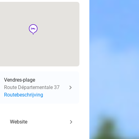
hotel
Vendres-plage
Route Départementale 37
Routebeschrijving
keyboard_arrow_right
Website