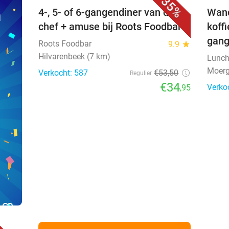
35%
n
4-, 5- of 6-gangendiner van de
Wand
chef + amuse bij Roots Foodbar
koff
gang
Roots Foodbar
9.9
star
Hilvarenbeek (7 km)
Lunch
Moerg
Verkocht: 587
€53
,50
Regulier
€34
Verko
,95
favorite_border