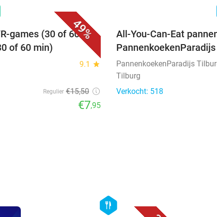
n
49%
VR-games (30 of 60
All-You-Can-Eat pannen
30 of 60 min)
PannenkoekenParadijs 
PannenkoekenParadijs Tilbu
9.1
star
Tilburg
€15
,50
Verkocht: 518
Regulier
€7
,95
favorite_border
hexagon
food