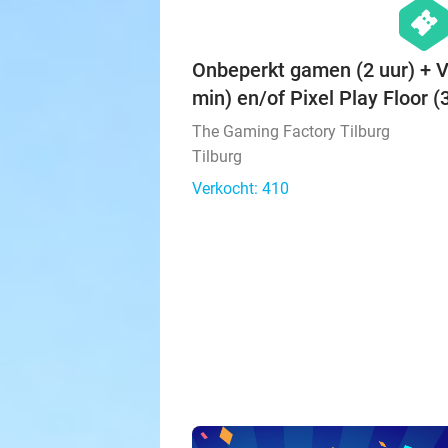
hexago
events
Onbeperkt gamen (2 uur) + 
min) en/of Pixel Play Floor (
The Gaming Factory Tilburg
Tilburg
Verkocht: 410