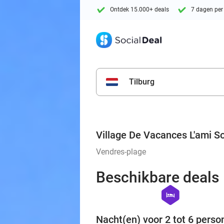
Ontdek 15.000+ deals
7 dagen per
Tilburg
Village De Vacances L'ami So
Vendres-plage
Beschikbare deals
hexagon
hotel
Nacht(en) voor 2 tot 6 perso