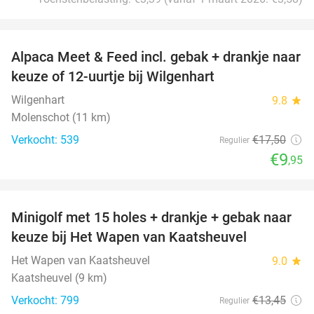
favorite_border
Alpaca Meet & Feed incl. gebak + drankje naar
43%
keuze of 12-uurtje bij Wilgenhart
Wilgenhart
9.8
star
Molenschot (11 km)
Verkocht: 539
€17
,50
Regulier
€9
,95
favorite_border
Minigolf met 15 holes + drankje + gebak naar
41%
keuze bij Het Wapen van Kaatsheuvel
Het Wapen van Kaatsheuvel
9.0
star
Kaatsheuvel (9 km)
Verkocht: 799
€13
,45
Regulier