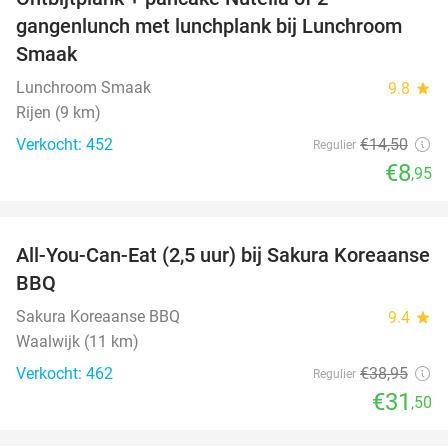
38%
gangenlunch met lunchplank bij Lunchroom
Smaak
Lunchroom Smaak
9.8
star
Rijen (9 km)
Verkocht: 452
€14
,50
Regulier
€8
,95
favorite_border
All-You-Can-Eat (2,5 uur) bij Sakura Koreaanse
19%
BBQ
Sakura Koreaanse BBQ
9.4
star
Waalwijk (11 km)
Verkocht: 462
€38
,95
Regulier
€31
,50
favorite_border