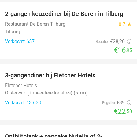
2-gangen keuzediner bij De Beren in Tilburg
40%
Restaurant De Beren Tilburg
8.7
star
Tilburg
Verkocht: 657
€28
,20
Regulier
€16
,95
favorite_border
3-gangendiner bij Fletcher Hotels
42%
Fletcher Hotels
Oisterwijk (+ meerdere locaties) (6 km)
Verkocht: 13.630
€39
Regulier
€22
,50
favorite_border
Ontbijtplank + pancake Nutella of 2-