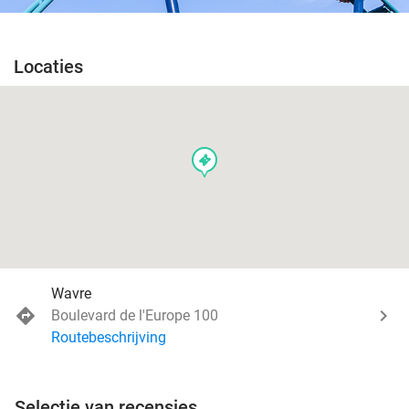
Locaties
events
Wavre
Boulevard de l'Europe 100
Routebeschrijving
Selectie van recensies