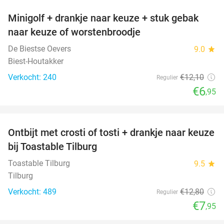
Minigolf + drankje naar keuze + stuk gebak
43%
naar keuze of worstenbroodje
De Biestse Oevers
9.0
star
Biest-Houtakker
Verkocht: 240
€12
,10
Regulier
€6
,95
favorite_border
Ontbijt met crosti of tosti + drankje naar keuze
38%
bij Toastable Tilburg
Toastable Tilburg
9.5
star
Tilburg
Verkocht: 489
€12
,80
Regulier
€7
,95