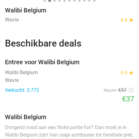
Walibi Belgium
Wavre
9.4
star
Beschikbare deals
favorite_border
Entree voor Walibi Belgium
Walibi Belgium
9.4
star
Wavre
Verkocht: 3.772
€57
Regulier
€37
Walibi Belgium
Dringend nood aan een flinke portie fun? Dan moet je in
Walibi Belgium zijn! Van ruige achtbanen tot familiale pret,