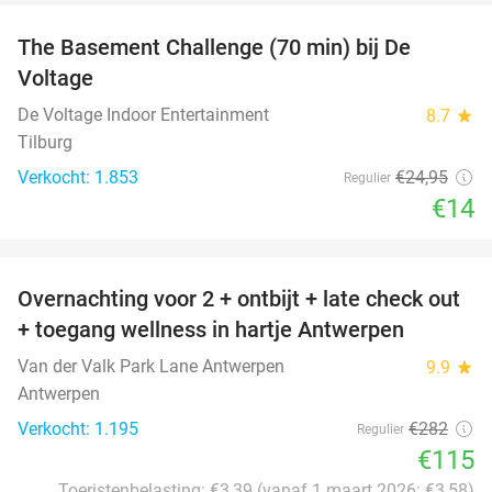
The Basement Challenge (70 min) bij De
44%
Voltage
De Voltage Indoor Entertainment
8.7
star
Tilburg
Verkocht: 1.853
€24
,95
Regulier
€14
favorite_border
Overnachting voor 2 + ontbijt + late check out
59%
+ toegang wellness in hartje Antwerpen
Van der Valk Park Lane Antwerpen
9.9
star
Antwerpen
Verkocht: 1.195
€282
Regulier
€115
Toeristenbelasting: €3,39 (vanaf 1 maart 2026: €3,58)