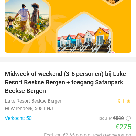
favorite_border
Midweek of weekend (3-6 personen) bij Lake
53%
Resort Beekse Bergen + toegang Safaripark
Beekse Bergen
Lake Resort Beekse Bergen
9.1
star
Hilvarenbeek, 5081 NJ
Verkocht: 50
€590
Regulier
€275
Excl. ca. €2,65 p.p.p.n. toeristenbelasting