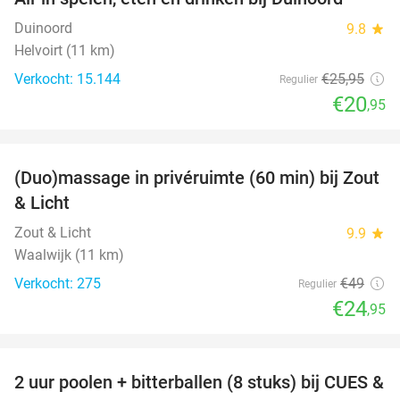
19%
Duinoord
9.8
star
Helvoirt (11 km)
Verkocht: 15.144
€25
,95
Regulier
€20
,95
favorite_border
(Duo)massage in privéruimte (60 min) bij Zout
49%
& Licht
Zout & Licht
9.9
star
Waalwijk (11 km)
Verkocht: 275
€49
Regulier
€24
,95
favorite_border
2 uur poolen + bitterballen (8 stuks) bij CUES &
50%