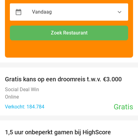
Zoek Restaurant
favorite_border
Gratis kans op een droomreis t.w.v. €3.000
Social Deal Win
Online
Gratis
Verkocht: 184.784
favorite_border
1,5 uur onbeperkt gamen bij HighScore
33%