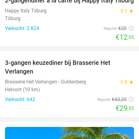
2-gangendiner à la carte bij Happy Italy Tilburg
35%
Happy Italy Tilburg
8.5
star
Tilburg
Verkocht: 2.824
€20
Regulier
€12
,95
favorite_border
3-gangen keuzediner bij Brasserie Het
31%
Verlangen
Brasserie Het Verlangen - Guldenberg
9.8
star
Helvoirt (10 km)
Verkocht: 642
€43
,20
Regulier
€29
,95