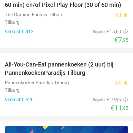
60 min) en/of Pixel Play Floor (30 of 60 min)
The Gaming Factory Tilburg
9.1
star
Tilburg
Verkocht: 412
€15
,50
Regulier
€7
,95
favorite_border
All-You-Can-Eat pannenkoeken (2 uur) bij
40%
PannenkoekenParadijs Tilburg
PannenkoekenParadijs Tilburg
8.9
star
Tilburg
Verkocht: 526
€19
,95
Regulier
€11
,95