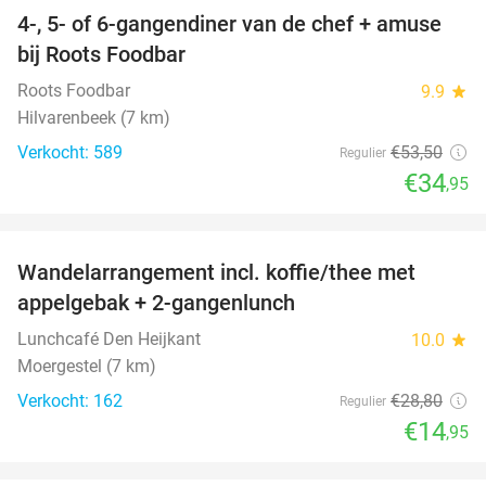
4-, 5- of 6-gangendiner van de chef + amuse
35%
bij Roots Foodbar
Roots Foodbar
9.9
star
Hilvarenbeek (7 km)
Verkocht: 589
€53
,50
Regulier
€34
,95
favorite_border
Wandelarrangement incl. koffie/thee met
48%
appelgebak + 2-gangenlunch
Lunchcafé Den Heijkant
10.0
star
Moergestel (7 km)
Verkocht: 162
€28
,80
Regulier
€14
,95
favorite_border