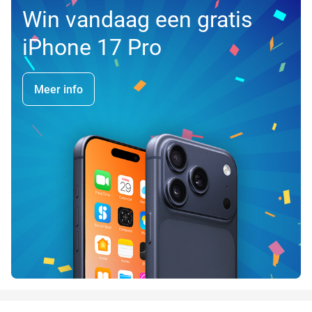
Win vandaag een gratis
iPhone 17 Pro
Meer info
favorite_border