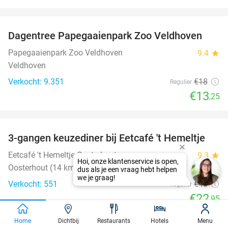
favorite_border
Dagentree Papegaaienpark Zoo Veldhoven
26%
Papegaaienpark Zoo Veldhoven
9.4
star
Veldhoven
Verkocht: 9.351
€18
Regulier
€13
,25
favorite_border
3-gangen keuzediner bij Eetcafé 't Hemeltje
43%
Eetcafé 't Hemeltje Oosterhout
9.3
star
Oosterhout (14 km)
Verkocht: 551
€40
Regulier
€22
,95
favorite_border
Home
Dichtbij
Restaurants
Hotels
Menu