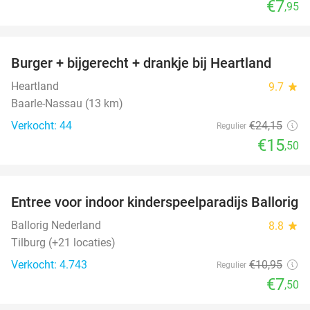
€7
,95
favorite_border
Burger + bijgerecht + drankje bij Heartland
36%
Heartland
9.7
star
Baarle-Nassau (13 km)
Verkocht: 44
€24
,15
Regulier
€15
,50
favorite_border
Entree voor indoor kinderspeelparadijs Ballorig
32%
Ballorig Nederland
8.8
star
Tilburg (+21 locaties)
Verkocht: 4.743
€10
,95
Regulier
€7
,50
favorite_border