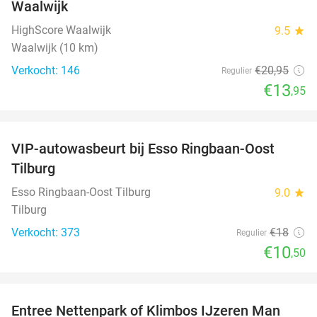
Waalwijk
HighScore Waalwijk
9.5
star
Waalwijk (10 km)
Verkocht: 146
€20
,95
Regulier
€13
,95
favorite_border
VIP-autowasbeurt bij Esso Ringbaan-Oost
42%
Tilburg
Esso Ringbaan-Oost Tilburg
9.0
star
Tilburg
Verkocht: 373
€18
Regulier
€10
,50
favorite_border
Entree Nettenpark of Klimbos IJzeren Man
29%