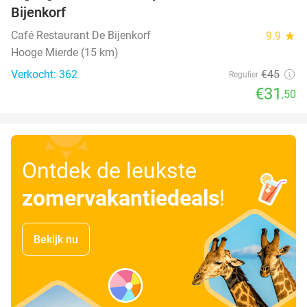
Bijenkorf
Café Restaurant De Bijenkorf
9.9
star
Hooge Mierde (15 km)
Verkocht: 362
€45
Regulier
€31
,50
Ontdek de leukste
zomervakantiedeals
!
Bekijk nu