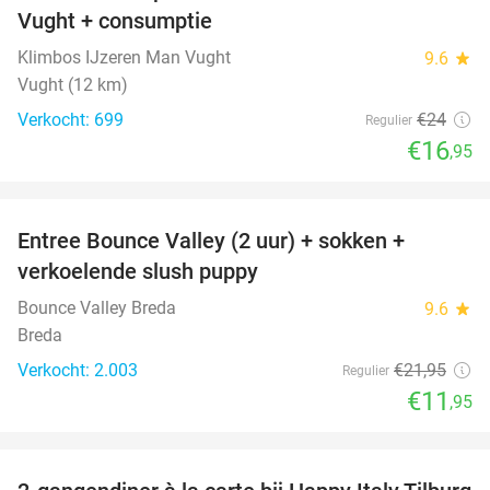
Vught + consumptie
Klimbos IJzeren Man Vught
9.6
star
Vught (12 km)
Verkocht: 699
€24
Regulier
€16
,95
favorite_border
Entree Bounce Valley (2 uur) + sokken +
46%
verkoelende slush puppy
Bounce Valley Breda
9.6
star
Breda
Verkocht: 2.003
€21
,95
Regulier
€11
,95
favorite_border