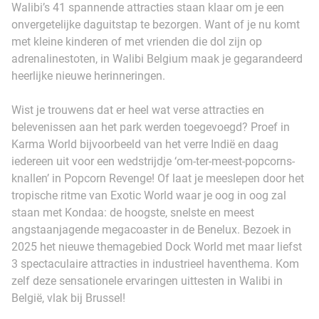
Walibi’s 41 spannende attracties staan klaar om je een
onvergetelijke daguitstap te bezorgen. Want of je nu komt
met kleine kinderen of met vrienden die dol zijn op
adrenalinestoten, in Walibi Belgium maak je gegarandeerd
heerlijke nieuwe herinneringen.
Wist je trouwens dat er heel wat verse attracties en
belevenissen aan het park werden toegevoegd? Proef in
Karma World bijvoorbeeld van het verre Indië en daag
iedereen uit voor een wedstrijdje ‘om-ter-meest-popcorns-
knallen’ in Popcorn Revenge! Of laat je meeslepen door het
tropische ritme van Exotic World waar je oog in oog zal
staan met Kondaa: de hoogste, snelste en meest
angstaanjagende megacoaster in de Benelux. Bezoek in
2025 het nieuwe themagebied Dock World met maar liefst
3 spectaculaire attracties in industrieel haventhema. Kom
zelf deze sensationele ervaringen uittesten in Walibi in
België, vlak bij Brussel!