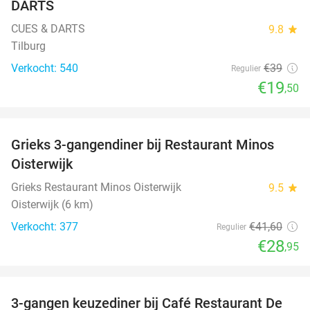
DARTS
CUES & DARTS
9.8
star
Tilburg
Verkocht: 540
€39
Regulier
€19
,50
favorite_border
Grieks 3-gangendiner bij Restaurant Minos
30%
Oisterwijk
Grieks Restaurant Minos Oisterwijk
9.5
star
Oisterwijk (6 km)
Verkocht: 377
€41
,60
Regulier
€28
,95
favorite_border
3-gangen keuzediner bij Café Restaurant De
30%