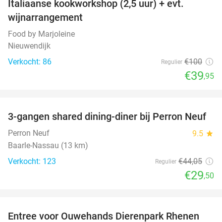
Italiaanse kookworkshop (2,5 uur) + evt.
60%
wijnarrangement
Food by Marjoleine
Nieuwendijk
Verkocht: 86
€100
Regulier
€39
,95
favorite_border
3-gangen shared dining-diner bij Perron Neuf
33%
Perron Neuf
9.5
star
Baarle-Nassau (13 km)
Verkocht: 123
€44
,05
Regulier
€29
,50
favorite_border
Entree voor Ouwehands Dierenpark Rhenen
19%