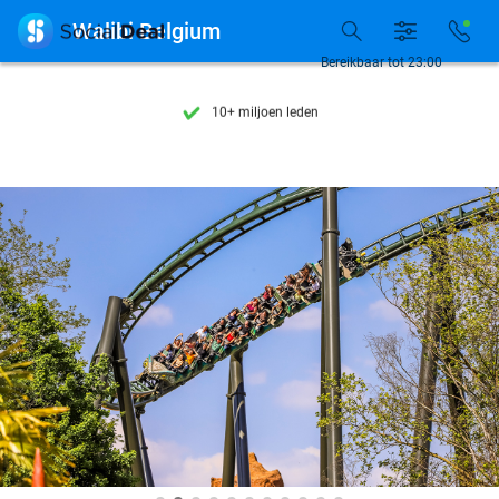
Ontdek 15.000+ deals

Walibi Belgium
7 dagen per week beschikbaar
Bereikbaar tot 23:00
10+ miljoen leden
9,4
op basis van
206.071 reviews
Ontdek 15.000+ deals
7 dagen per week beschikbaar
10+ miljoen leden