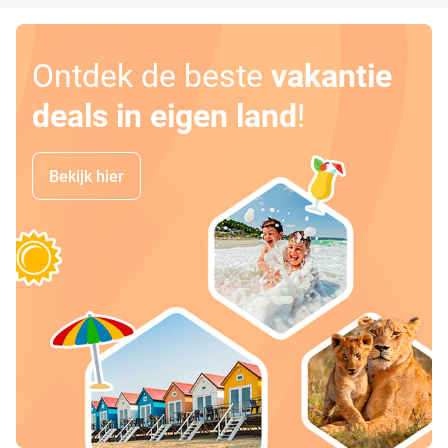
Ontdek de beste
vakantie
deals in eigen land
!
Bekijk hier