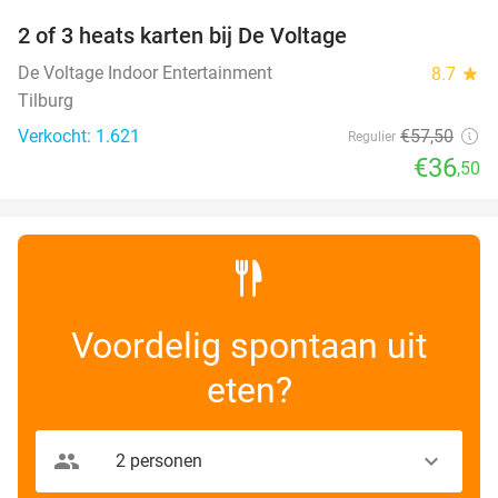
2 of 3 heats karten bij De Voltage
37%
De Voltage Indoor Entertainment
8.7
star
Tilburg
Verkocht: 1.621
€57
,50
Regulier
€36
,50
Voordelig spontaan uit
eten?