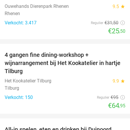
Ouwehands Dierenpark Rhenen
9.5
star
Rhenen
Verkocht: 3.417
€31
,50
Regulier
€25
,50
favorite_border
4 gangen fine dining-workshop +
32%
wijnarrangement bij Het Kookatelier in hartje
Tilburg
Het Kookatelier Tilburg
9.9
star
Tilburg
Verkocht: 150
€95
Regulier
€64
,95
favorite_border
All-in spelen, eten en drinken bij Duinoord