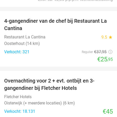
favorite_border
4-gangendiner van de chef bij Restaurant La
32%
Cantina
Restaurant La Cantina
9.5
star
Oosterhout (14 km)
Verkocht: 321
€37
,95
Regulier
€25
,95
favorite_border
Overnachting voor 2 + evt. ontbijt en 3-
gangendiner bij Fletcher Hotels
Fletcher Hotels
Oisterwijk (+ meerdere locaties) (6 km)
€45
Verkocht: 18.131