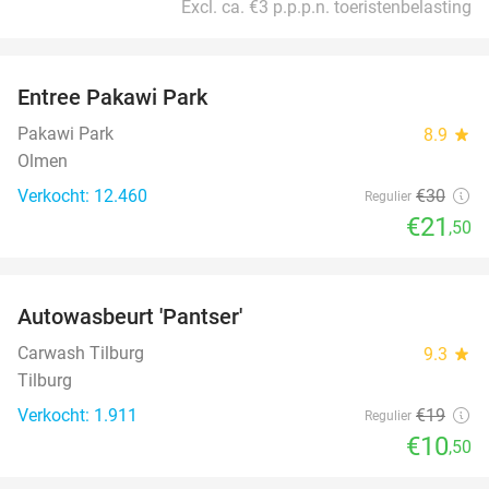
Excl. ca. €3 p.p.p.n. toeristenbelasting
favorite_border
Entree Pakawi Park
28%
Pakawi Park
8.9
star
Olmen
Verkocht: 12.460
€30
Regulier
€21
,50
favorite_border
Autowasbeurt 'Pantser'
45%
Carwash Tilburg
9.3
star
Tilburg
Verkocht: 1.911
€19
Regulier
€10
,50
favorite_border