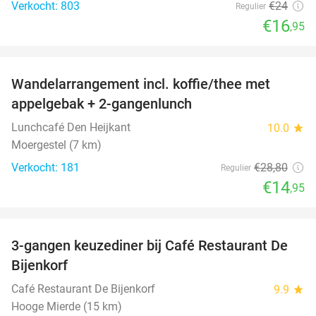
Verkocht: 803
€24
Regulier
€16
,95
favorite_border
Wandelarrangement incl. koffie/thee met
48%
appelgebak + 2-gangenlunch
Lunchcafé Den Heijkant
10.0
star
Moergestel (7 km)
Verkocht: 181
€28
,80
Regulier
€14
,95
favorite_border
3-gangen keuzediner bij Café Restaurant De
30%
Bijenkorf
Café Restaurant De Bijenkorf
9.9
star
Hooge Mierde (15 km)