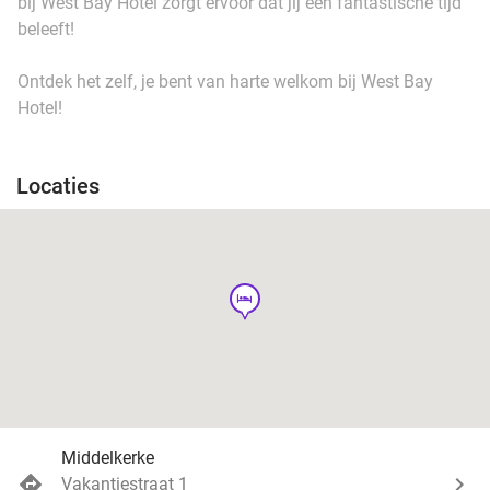
bij West Bay Hotel zorgt ervoor dat jij een fantastische tijd
beleeft!
Ontdek het zelf, je bent van harte welkom bij West Bay
Hotel!
Locaties
hotel
Middelkerke
Vakantiestraat 1