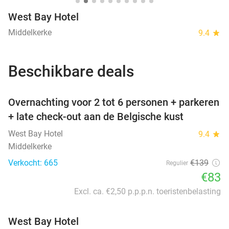
West Bay Hotel
Middelkerke
9.4
star
Beschikbare deals
favorite_border
Overnachting voor 2 tot 6 personen + parkeren
+ late check-out aan de Belgische kust
West Bay Hotel
9.4
star
Middelkerke
Verkocht: 665
€139
Regulier
€83
Excl. ca. €2,50 p.p.p.n. toeristenbelasting
West Bay Hotel