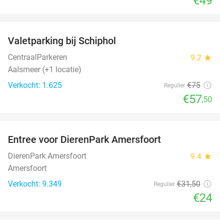
€49
favorite_border
Valetparking bij Schiphol
23%
CentraalParkeren
9.2
star
Aalsmeer (+1 locatie)
Verkocht: 1.625
€75
Regulier
€57
,50
favorite_border
Entree voor DierenPark Amersfoort
24%
DierenPark Amersfoort
9.4
star
Amersfoort
Verkocht: 9.349
€31
,50
Regulier
€24
favorite_border