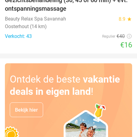
60%
ontspanningsmassage
Beauty Relax Spa Savannah
8.9
star
Oosterhout (14 km)
Verkocht: 43
€40
Regulier
€16
Ontdek de beste
vakantie
deals in eigen land
!
Bekijk hier