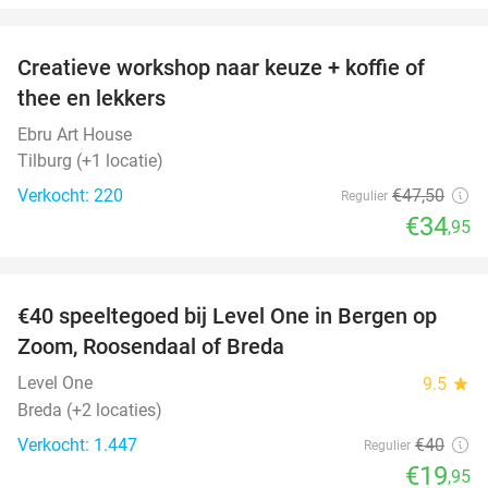
favorite_border
Creatieve workshop naar keuze + koffie of
26%
thee en lekkers
Ebru Art House
Tilburg (+1 locatie)
Verkocht: 220
€47
,50
Regulier
€34
,95
favorite_border
€40 speeltegoed bij Level One in Bergen op
50%
Zoom, Roosendaal of Breda
Level One
9.5
star
Breda (+2 locaties)
Verkocht: 1.447
€40
Regulier
€19
,95