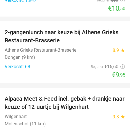
Verkocht: 1.947
€19
Regulier
€10
,50
favorite_border
2-gangenlunch naar keuze bij Athene Grieks
40%
Restaurant-Brasserie
Athene Grieks Restaurant-Brasserie
8.9
star
Dongen (9 km)
Verkocht: 68
€16
,60
Regulier
€9
,95
favorite_border
Alpaca Meet & Feed incl. gebak + drankje naar
43%
keuze of 12-uurtje bij Wilgenhart
Wilgenhart
9.8
star
Molenschot (11 km)