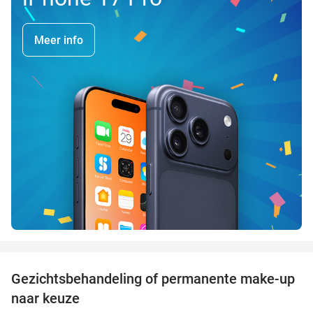
Meer info
favorite_border
Gezichtsbehandeling of permanente make-up
64%
naar keuze