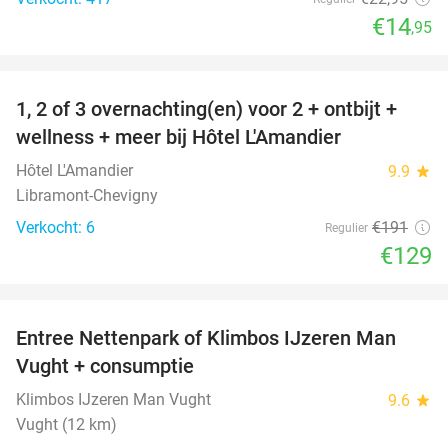
€14
,95
favorite_border
1, 2 of 3 overnachting(en) voor 2 + ontbijt +
32%
NEW
wellness + meer bij Hôtel L'Amandier
TODAY
Hôtel L'Amandier
9.9
star
Libramont-Chevigny
Verkocht: 6
€191
Regulier
€129
favorite_border
Entree Nettenpark of Klimbos IJzeren Man
29%
Vught + consumptie
Klimbos IJzeren Man Vught
9.6
star
Vught (12 km)