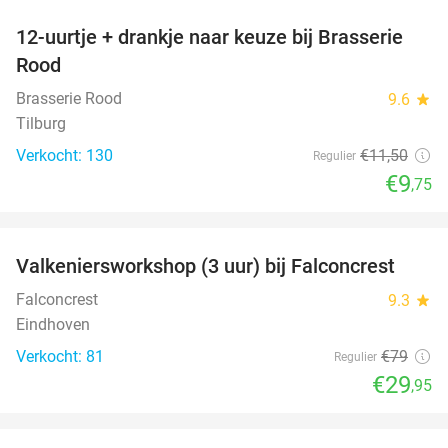
12-uurtje + drankje naar keuze bij Brasserie
15%
Rood
Brasserie Rood
9.6
star
Tilburg
Verkocht: 130
€11
,50
Regulier
€9
,75
favorite_border
Valkeniersworkshop (3 uur) bij Falconcrest
62%
Falconcrest
9.3
star
Eindhoven
Verkocht: 81
€79
Regulier
€29
,95
favorite_border