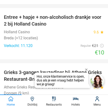
favorite_border
Entree + hapje + non-alcoholisch drankje voor
52%
2 bij Holland Casino
Holland Casino
9.6
star
Breda (+12 locaties)
Verkocht: 11.120
€21
Regulier
€10
favorite_border
Grieks 3-gangen keuzediner bij Athene Grieks
39%
Restaurant-Brasserie
Athene Grieks Restaurant-Brasserie
8.9
star
Dongen (9 km)
Verkocht: 247
€40
,85
Regulier
Home
Dichtbij
Restaurants
Hotels
Menu
€24
,95