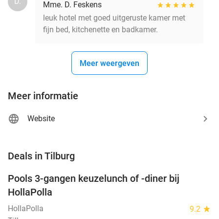
D.
Mme. D. Feskens
leuk hotel met goed uitgeruste kamer met
fijn bed, kitchenette en badkamer.
Meer weergeven
Meer informatie
Website
favorite_border
Deals in Tilburg
Pools 3-gangen keuzelunch of -diner bij
37%
NEW
HollaPolla
TODAY
HollaPolla
9.2
star