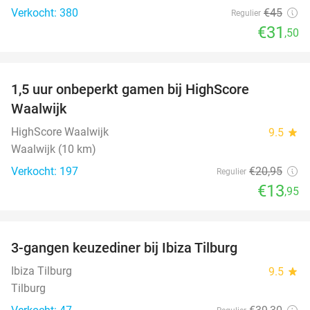
Verkocht: 380
€45
Regulier
€31
,50
favorite_border
1,5 uur onbeperkt gamen bij HighScore
33%
Waalwijk
HighScore Waalwijk
9.5
star
Waalwijk (10 km)
Verkocht: 197
€20
,95
Regulier
€13
,95
favorite_border
3-gangen keuzediner bij Ibiza Tilburg
33%
Ibiza Tilburg
9.5
star
Tilburg