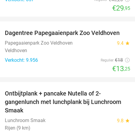
€29
,95
favorite_border
Dagentree Papegaaienpark Zoo Veldhoven
26%
Papegaaienpark Zoo Veldhoven
9.4
star
Veldhoven
Verkocht: 9.956
€18
Regulier
€13
,25
favorite_border
Ontbijtplank + pancake Nutella of 2-
38%
gangenlunch met lunchplank bij Lunchroom
Smaak
Lunchroom Smaak
9.8
star
Rijen (9 km)