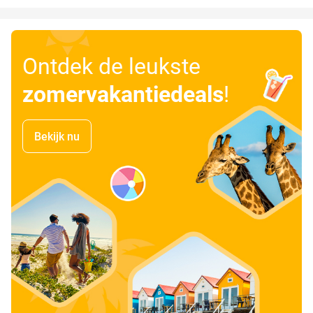
Ontdek de leukste
zomervakantiedeals
!
Bekijk nu