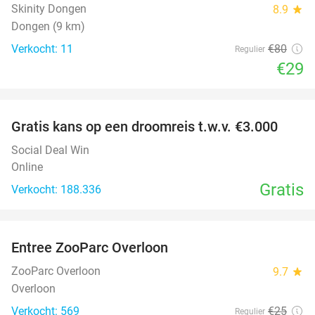
Skinity Dongen
8.9
star
Dongen (9 km)
Verkocht: 11
€80
Regulier
€29
favorite_border
Gratis kans op een droomreis t.w.v. €3.000
Social Deal Win
Online
Gratis
Verkocht: 188.336
favorite_border
Entree ZooParc Overloon
34%
NEW
TODAY
ZooParc Overloon
9.7
star
Overloon
Verkocht: 569
€25
Regulier