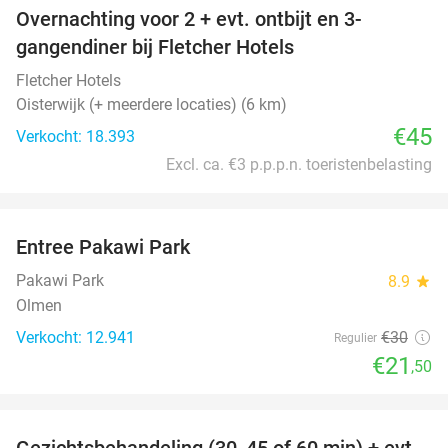
Overnachting voor 2 + evt. ontbijt en 3-
gangendiner bij Fletcher Hotels
Fletcher Hotels
Oisterwijk (+ meerdere locaties) (6 km)
€45
Verkocht: 18.393
Excl. ca. €3 p.p.p.n. toeristenbelasting
favorite_border
Entree Pakawi Park
28%
Pakawi Park
8.9
star
Olmen
Verkocht: 12.941
€30
Regulier
€21
,50
favorite_border
Gezichtsbehandeling (30, 45 of 60 min) + evt.