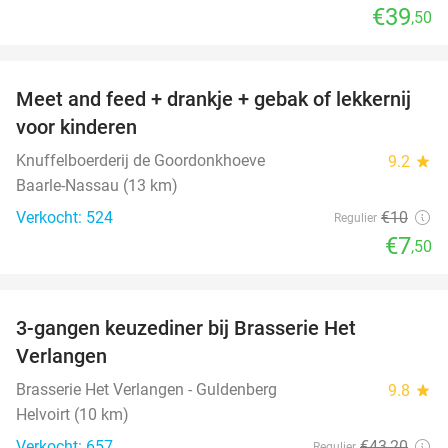
€39
,50
favorite_border
Meet and feed + drankje + gebak of lekkernij
25%
voor kinderen
Knuffelboerderij de Goordonkhoeve
9.2
star
Baarle-Nassau (13 km)
Verkocht: 524
€10
Regulier
€7
,50
favorite_border
3-gangen keuzediner bij Brasserie Het
31%
Verlangen
Brasserie Het Verlangen - Guldenberg
9.8
star
Helvoirt (10 km)
Verkocht: 657
€43
,20
Regulier