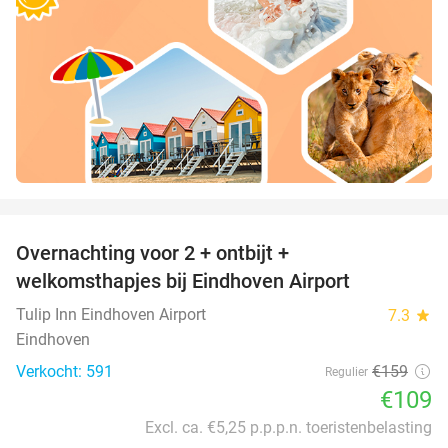
favorite_border
Overnachting voor 2 + ontbijt +
31%
welkomsthapjes bij Eindhoven Airport
Tulip Inn Eindhoven Airport
7.3
star
Eindhoven
Verkocht: 591
€159
Regulier
€109
Excl. ca. €5,25 p.p.p.n. toeristenbelasting