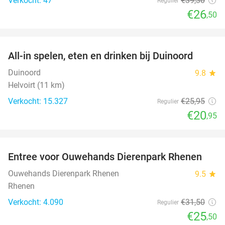
Verkocht: 47
€39
,30
Regulier
€26
,50
favorite_border
All-in spelen, eten en drinken bij Duinoord
19%
Duinoord
9.8
star
Helvoirt (11 km)
Verkocht: 15.327
€25
,95
Regulier
€20
,95
favorite_border
Entree voor Ouwehands Dierenpark Rhenen
19%
Ouwehands Dierenpark Rhenen
9.5
star
Rhenen
Verkocht: 4.090
€31
,50
Regulier
€25
,50