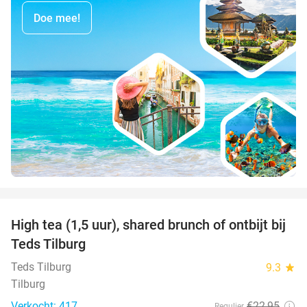
Doe mee!
favorite_border
High tea (1,5 uur), shared brunch of ontbijt bij
35%
Teds Tilburg
Teds Tilburg
9.3
star
Tilburg
Verkocht: 417
€22
,95
Regulier