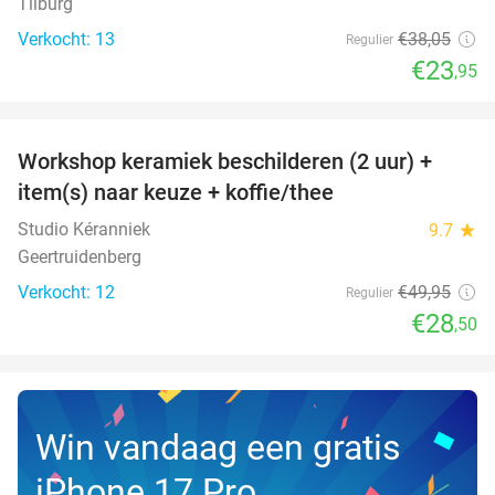
Tilburg
Verkocht: 13
€38
,05
Regulier
€23
,95
favorite_border
Workshop keramiek beschilderen (2 uur) +
43%
NEW
item(s) naar keuze + koffie/thee
TODAY
Studio Kéranniek
9.7
star
Geertruidenberg
Verkocht: 12
€49
,95
Regulier
€28
,50
Win vandaag een gratis
iPhone 17 Pro