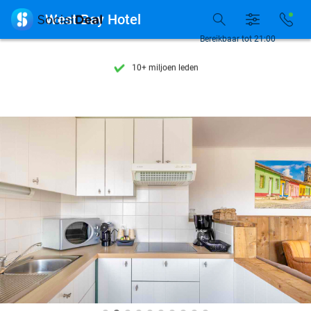
Ontdek 15.000+ deals

West Bay Hotel
7 dagen per week beschikbaar
Bereikbaar tot 21:00
10+ miljoen leden
9,4
op basis van
206.310 reviews
Ontdek 15.000+ deals
7 dagen per week beschikbaar
10+ miljoen leden