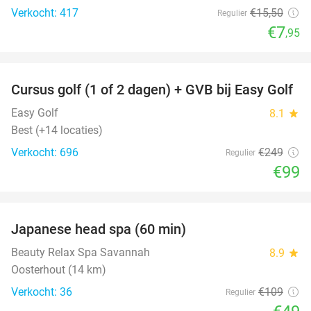
Verkocht: 417
€15
,50
Regulier
€7
,95
favorite_border
Cursus golf (1 of 2 dagen) + GVB bij Easy Golf
60%
Easy Golf
8.1
star
Best (+14 locaties)
Verkocht: 696
€249
Regulier
€99
favorite_border
Japanese head spa (60 min)
55%
Beauty Relax Spa Savannah
8.9
star
Oosterhout (14 km)
Verkocht: 36
€109
Regulier