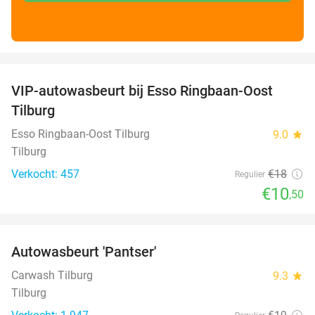
favorite_border
VIP-autowasbeurt bij Esso Ringbaan-Oost
42%
Tilburg
Esso Ringbaan-Oost Tilburg
9.0
star
Tilburg
Verkocht: 457
€18
Regulier
€10
,50
favorite_border
Autowasbeurt 'Pantser'
45%
Carwash Tilburg
9.3
star
Tilburg