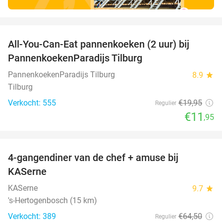
favorite_border
All-You-Can-Eat pannenkoeken (2 uur) bij
40%
PannenkoekenParadijs Tilburg
PannenkoekenParadijs Tilburg
8.9
star
Tilburg
Verkocht: 555
€19
,95
Regulier
€11
,95
favorite_border
4-gangendiner van de chef + amuse bij
39%
KASerne
KASerne
9.7
star
's-Hertogenbosch (15 km)
Verkocht: 389
€64
,50
Regulier