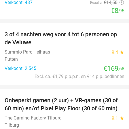
Verkocht: 487
€14
,50
Regulier
€8
,95
favorite_border
3 of 4 nachten weg voor 4 tot 6 personen op
de Veluwe
Summio Parc Heihaas
9.4
star
Putten
€169
Verkocht: 2.545
,68
Excl. ca. €1,79 p.p.p.n. en €14 p.p. bedlinnen
favorite_border
Onbeperkt gamen (2 uur) + VR-games (30 of
49%
60 min) en/of Pixel Play Floor (30 of 60 min)
The Gaming Factory Tilburg
9.1
star
Tilburg