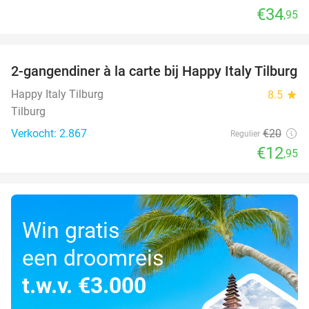
€34
,95
favorite_border
2-gangendiner à la carte bij Happy Italy Tilburg
35%
Happy Italy Tilburg
8.5
star
Tilburg
Verkocht: 2.867
€20
Regulier
€12
,95
Win gratis
een droomreis
t.w.v. €3.000