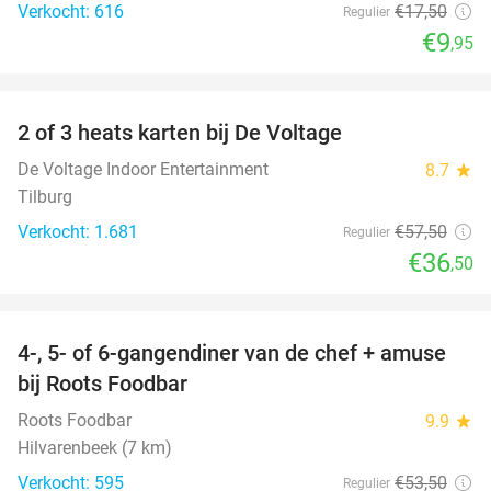
Verkocht: 616
€17
,50
Regulier
€9
,95
favorite_border
2 of 3 heats karten bij De Voltage
37%
De Voltage Indoor Entertainment
8.7
star
Tilburg
Verkocht: 1.681
€57
,50
Regulier
€36
,50
favorite_border
4-, 5- of 6-gangendiner van de chef + amuse
35%
bij Roots Foodbar
Roots Foodbar
9.9
star
Hilvarenbeek (7 km)
Verkocht: 595
€53
,50
Regulier