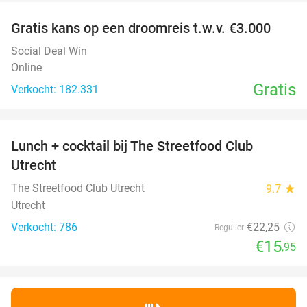
Gratis kans op een droomreis t.w.v. €3.000
Social Deal Win
Online
Gratis
Verkocht: 182.331
favorite_border
Lunch + cocktail bij The Streetfood Club
28%
Utrecht
The Streetfood Club Utrecht
9.7
star
Utrecht
Verkocht: 786
€22
,25
Regulier
€15
,95