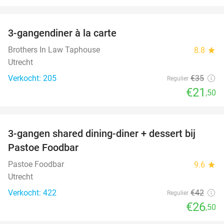
favorite_border
3-gangendiner à la carte
39%
Brothers In Law Taphouse
8.8
star
Utrecht
Verkocht: 205
€35
Regulier
€21
,50
favorite_border
3-gangen shared dining-diner + dessert bij
37%
Pastoe Foodbar
Pastoe Foodbar
9.6
star
Utrecht
Verkocht: 422
€42
Regulier
€26
,50
favorite_border