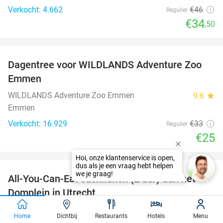
Verkocht: 4.662
€46
Regulier
€34
,50
favorite_border
Dagentree voor WILDLANDS Adventure Zoo
24%
Emmen
WILDLANDS Adventure Zoo Emmen
9.6
star
Emmen
Verkocht: 16.929
€33
Regulier
€25
favorite_border
All-You-Can-Eat sushilunch (2 uur) aan het
24%
Domplein in Utrecht
Sushi Koi Utrecht
8.1
star
Home
Dichtbij
Restaurants
Hotels
Menu
Utrecht