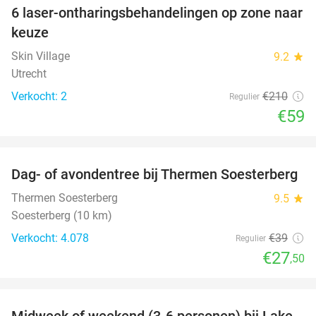
6 laser-ontharingsbehandelingen op zone naar
72%
keuze
Skin Village
9.2
star
Utrecht
Verkocht: 2
€210
Regulier
€59
favorite_border
Dag- of avondentree bij Thermen Soesterberg
29%
Thermen Soesterberg
9.5
star
Soesterberg (10 km)
Verkocht: 4.078
€39
Regulier
€27
,50
favorite_border
Midweek of weekend (3-6 personen) bij Lake