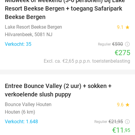
53%
Resort Beekse Bergen + toegang Safaripark
Beekse Bergen
Lake Resort Beekse Bergen
9.1
star
Hilvarenbeek, 5081 NJ
Verkocht: 35
€590
Regulier
€275
Excl. ca. €2,65 p.p.p.n. toeristenbelasting
favorite_border
Entree Bounce Valley (2 uur) + sokken +
46%
verkoelende slush puppy
Bounce Valley Houten
9.6
star
Houten (6 km)
Verkocht: 1.648
€21
,95
Regulier
€11
,95