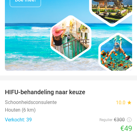
favorite_border
HIFU-behandeling naar keuze
84%
Schoonheidsconsulente
10.0
star
Houten (6 km)
Verkocht: 39
€300
Regulier
€49