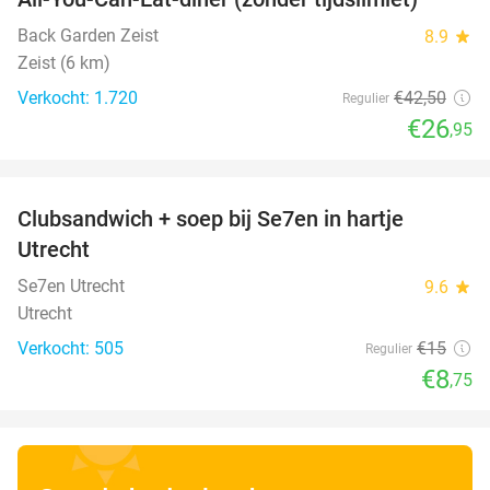
37%
Back Garden Zeist
8.9
star
Zeist (6 km)
Verkocht: 1.720
€42
,50
Regulier
€26
,95
favorite_border
Clubsandwich + soep bij Se7en in hartje
42%
Utrecht
Se7en Utrecht
9.6
star
Utrecht
Verkocht: 505
€15
Regulier
€8
,75