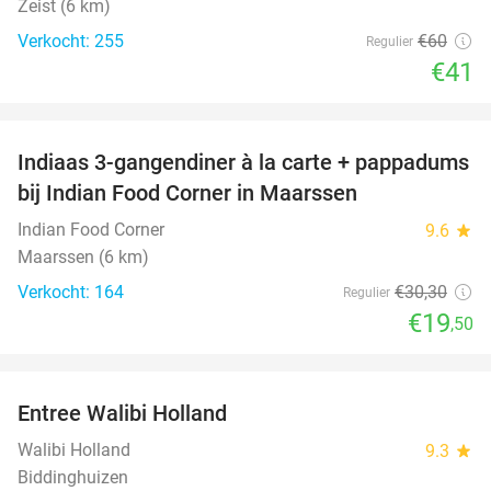
Zeist (6 km)
Verkocht: 255
€60
Regulier
€41
favorite_border
Indiaas 3-gangendiner à la carte + pappadums
36%
bij Indian Food Corner in Maarssen
Indian Food Corner
9.6
star
Maarssen (6 km)
Verkocht: 164
€30
,30
Regulier
€19
,50
favorite_border
Entree Walibi Holland
25%
Walibi Holland
9.3
star
Biddinghuizen