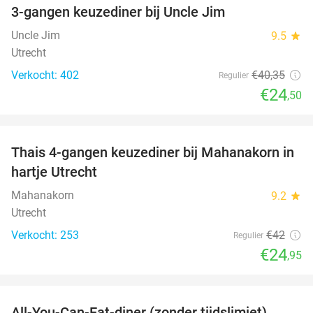
3-gangen keuzediner bij Uncle Jim
39%
Uncle Jim
9.5
star
Utrecht
Verkocht: 402
€40
,35
Regulier
€24
,50
favorite_border
Thais 4-gangen keuzediner bij Mahanakorn in
41%
hartje Utrecht
Mahanakorn
9.2
star
Utrecht
Verkocht: 253
€42
Regulier
€24
,95
favorite_border
All-You-Can-Eat-diner (zonder tijdslimiet)