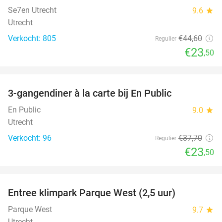
Se7en Utrecht
9.6
star
Utrecht
Verkocht: 805
€44
,60
Regulier
€23
,50
favorite_border
3-gangendiner à la carte bij En Public
38%
En Public
9.0
star
Utrecht
Verkocht: 96
€37
,70
Regulier
€23
,50
favorite_border
Entree klimpark Parque West (2,5 uur)
15%
Parque West
9.7
star
Utrecht