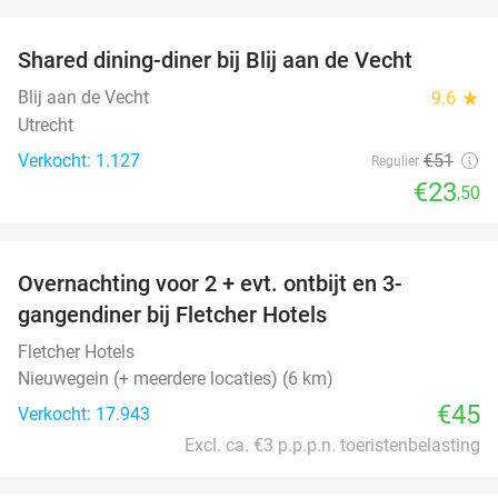
favorite_border
Shared dining-diner bij Blij aan de Vecht
54%
Blij aan de Vecht
9.6
star
Utrecht
Verkocht: 1.127
€51
Regulier
€23
,50
favorite_border
Overnachting voor 2 + evt. ontbijt en 3-
gangendiner bij Fletcher Hotels
Fletcher Hotels
Nieuwegein (+ meerdere locaties) (6 km)
€45
Verkocht: 17.943
Excl. ca. €3 p.p.p.n. toeristenbelasting
favorite_border