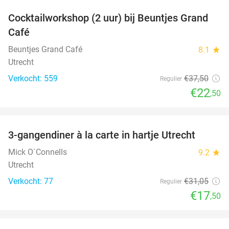
Cocktailworkshop (2 uur) bij Beuntjes Grand
40%
Café
Beuntjes Grand Café
8.1
star
Utrecht
Verkocht: 559
€37
,50
Regulier
€22
,50
favorite_border
3-gangendiner à la carte in hartje Utrecht
44%
Mick O´Connells
9.2
star
Utrecht
Verkocht: 77
€31
,05
Regulier
€17
,50
favorite_border