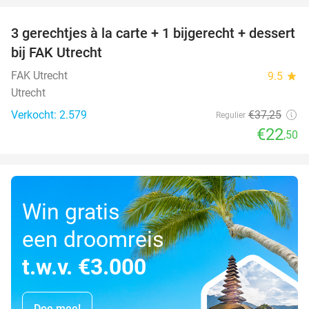
3 gerechtjes à la carte + 1 bijgerecht + dessert
40%
bij FAK Utrecht
FAK Utrecht
9.5
star
Utrecht
Verkocht: 2.579
€37
,25
Regulier
€22
,50
Win gratis
een droomreis
t.w.v. €3.000
Doe mee!