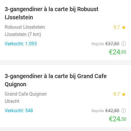
3-gangendiner à la carte bij Robuust
34%
IJsselstein
Robuust IJsselstein
9.7
star
IJsselstein (7 km)
Verkocht: 1.093
€37
,80
Regulier
€24
,95
favorite_border
3-gangendiner à la carte bij Grand Cafe
43%
Quignon
Grand Cafe Quignon
9.7
star
Utrecht
Verkocht: 548
€42
,80
Regulier
€24
,50
favorite_border