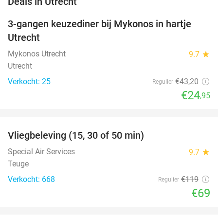
Deals in Utrecht
3-gangen keuzediner bij Mykonos in hartje
42%
NEW
Utrecht
TODAY
Mykonos Utrecht
9.7
star
Utrecht
Verkocht: 25
€43
,20
Regulier
€24
,95
favorite_border
Vliegbeleving (15, 30 of 50 min)
42%
Special Air Services
9.7
star
Teuge
Verkocht: 668
€119
Regulier
€69
favorite_border