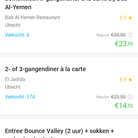
41%
Al-Yemen
Bab Al-Yemen Restaurant
8.9
star
Utrecht
Verkocht: 6
€39
,90
Regulier
€23
,50
favorite_border
2- of 3-gangendiner à la carte
38%
El Jadida
8.8
star
Utrecht
Verkocht: 174
€23
,50
Regulier
€14
,50
favorite_border
Entree Bounce Valley (2 uur) + sokken +
46%