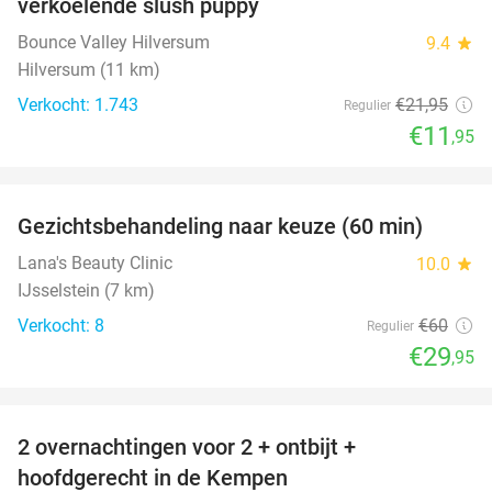
verkoelende slush puppy
Bounce Valley Hilversum
9.4
star
Hilversum (11 km)
Verkocht: 1.743
€21
,95
Regulier
€11
,95
favorite_border
Gezichtsbehandeling naar keuze (60 min)
50%
Lana's Beauty Clinic
10.0
star
IJsselstein (7 km)
Verkocht: 8
€60
Regulier
€29
,95
favorite_border
2 overnachtingen voor 2 + ontbijt +
hoofdgerecht in de Kempen