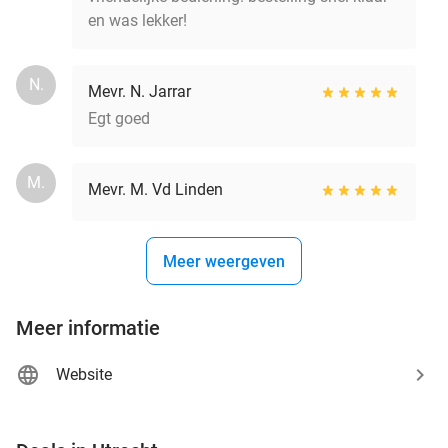
en was lekker!
N.
Mevr. N. Jarrar
Egt goed
M.
Mevr. M. Vd Linden
Meer weergeven
Meer informatie
Website
favorite_border