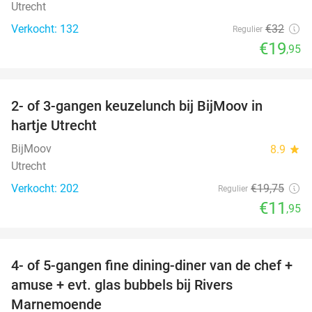
Utrecht
Verkocht: 132
€32
Regulier
€19
,95
favorite_border
2- of 3-gangen keuzelunch bij BijMoov in
39%
hartje Utrecht
BijMoov
8.9
star
Utrecht
Verkocht: 202
€19
,75
Regulier
€11
,95
favorite_border
4- of 5-gangen fine dining-diner van de chef +
30%
amuse + evt. glas bubbels bij Rivers
Marnemoende