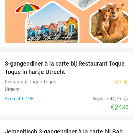
favorite_border
3-gangendiner à la carte bij Restaurant Toque
44%
Toque in hartje Utrecht
Restaurant Toque Toque
9.7
star
Utrecht
Verkocht: 198
€44
,75
Regulier
€24
,95
favorite_border
Jemenitisch 3-gangendiner à la carte bij Bab