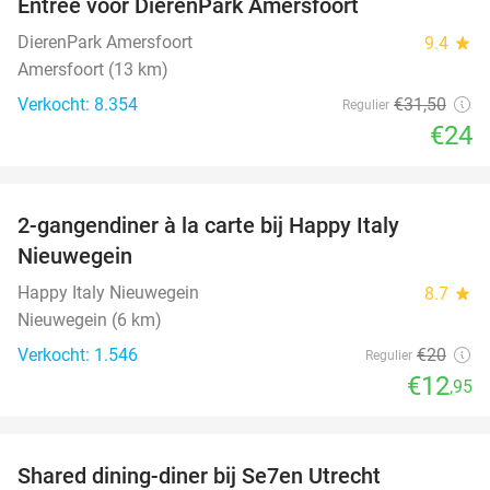
Entree voor DierenPark Amersfoort
24%
DierenPark Amersfoort
9.4
star
Amersfoort (13 km)
Verkocht: 8.354
€31
,50
Regulier
€24
favorite_border
2-gangendiner à la carte bij Happy Italy
35%
Nieuwegein
Happy Italy Nieuwegein
8.7
star
Nieuwegein (6 km)
Verkocht: 1.546
€20
Regulier
€12
,95
favorite_border
Shared dining-diner bij Se7en Utrecht
47%