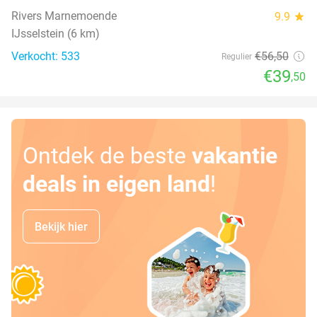
Rivers Marnemoende
9.9
star
IJsselstein (6 km)
Verkocht: 533
€56
,50
Regulier
€39
,50
Ontdek de beste
vakantie
deals in eigen land
!
Bekijk hier