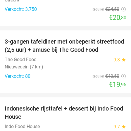
Verkocht: 3.750
€24
,50
Regulier
€20
,80
favorite_border
3-gangen tafeldiner met onbeperkt streetfood
51%
(2,5 uur) + amuse bij The Good Food
The Good Food
9.8
star
Nieuwegein (7 km)
Verkocht: 80
€40
,50
Regulier
€19
,95
favorite_border
Indonesische rijsttafel + dessert bij Indo Food
38%
House
Indo Food House
9.7
star