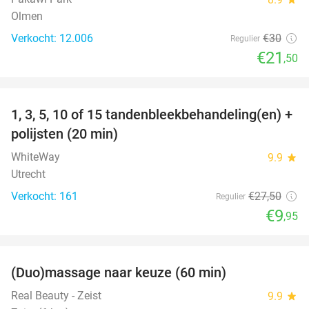
Olmen
Verkocht: 12.006
€30
Regulier
€21
,50
favorite_border
1, 3, 5, 10 of 15 tandenbleekbehandeling(en) +
64%
polijsten (20 min)
WhiteWay
9.9
star
Utrecht
Verkocht: 161
€27
,50
Regulier
€9
,95
favorite_border
(Duo)massage naar keuze (60 min)
32%
Real Beauty - Zeist
9.9
star