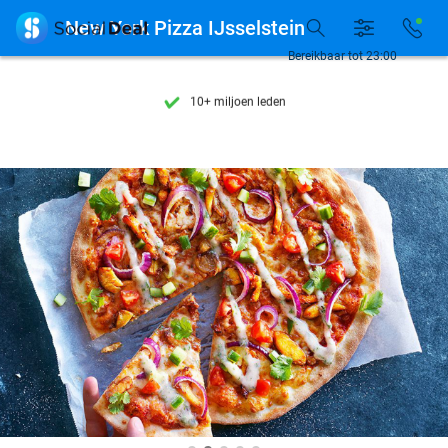
Ontdek 15.000+ deals

New York Pizza IJsselstein
7 dagen per week beschikbaar
Bereikbaar tot 23:00
10+ miljoen leden
9,4
op basis van
205.826 reviews
Ontdek 15.000+ deals
7 dagen per week beschikbaar
10+ miljoen leden