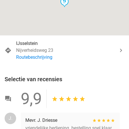
food
IJsselstein
Nijverheidsweg 23
Routebeschrijving
Selectie van recensies
9,9
J.
Mevr. J. Driesse
vriendelijke bediening. bestelling snel klaar