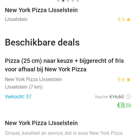
New York Pizza IJsselstein
IJsselstein
9.9
star
Beschikbare deals
favorite_border
Pizza (25 cm) naar keuze + bijgerecht of fris
voor afhaal bij New York Pizza
New York Pizza IJsselstein
9.9
star
IJsselstein (7 km)
Verkocht: 57
€16
,60
Regulier
€8
,50
New York Pizza IJsselstein
Smaak, kwaliteit en service; dat is waar New York Pizza