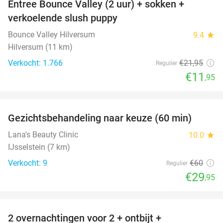
Entree Bounce Valley (2 uur) + sokken +
46%
verkoelende slush puppy
Bounce Valley Hilversum
9.4
star
Hilversum (11 km)
Verkocht: 1.766
€21
,95
Regulier
€11
,95
favorite_border
Gezichtsbehandeling naar keuze (60 min)
50%
Lana's Beauty Clinic
10.0
star
IJsselstein (7 km)
Verkocht: 9
€60
Regulier
€29
,95
favorite_border
2 overnachtingen voor 2 + ontbijt +