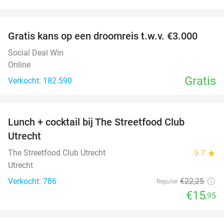
favorite_border
Gratis kans op een droomreis t.w.v. €3.000
Social Deal Win
Online
Gratis
Verkocht: 182.590
favorite_border
Lunch + cocktail bij The Streetfood Club
28%
Utrecht
The Streetfood Club Utrecht
9.7
star
Utrecht
Verkocht: 786
€22
,25
Regulier
€15
,95