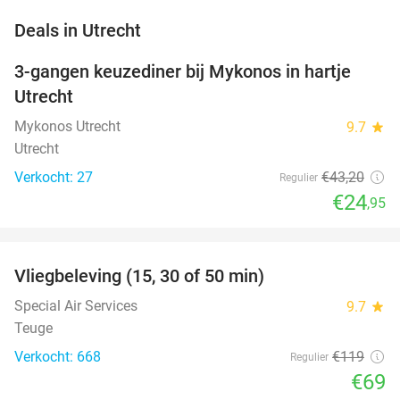
favorite_border
Deals in Utrecht
3-gangen keuzediner bij Mykonos in hartje
42%
NEW
Utrecht
TODAY
Mykonos Utrecht
9.7
star
Utrecht
Verkocht: 27
€43
,20
Regulier
€24
,95
favorite_border
Vliegbeleving (15, 30 of 50 min)
42%
Special Air Services
9.7
star
Teuge
Verkocht: 668
€119
Regulier
€69