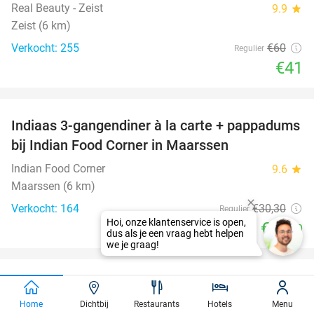
Real Beauty - Zeist
9.9
star
Zeist (6 km)
Verkocht: 255
€60
Regulier
€41
favorite_border
Indiaas 3-gangendiner à la carte + pappadums
36%
bij Indian Food Corner in Maarssen
Indian Food Corner
9.6
star
Maarssen (6 km)
Verkocht: 164
€30
,30
Regulier
€19
,50
favorite_border
Entree Walibi Holland
25%
Home
Dichtbij
Restaurants
Hotels
Menu
Walibi Holland
9.3
star