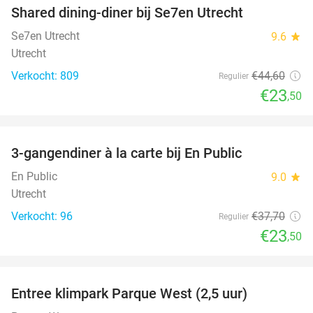
Shared dining-diner bij Se7en Utrecht
47%
Se7en Utrecht
9.6
star
Utrecht
Verkocht: 809
€44
,60
Regulier
€23
,50
favorite_border
3-gangendiner à la carte bij En Public
38%
En Public
9.0
star
Utrecht
Verkocht: 96
€37
,70
Regulier
€23
,50
favorite_border
Entree klimpark Parque West (2,5 uur)
15%