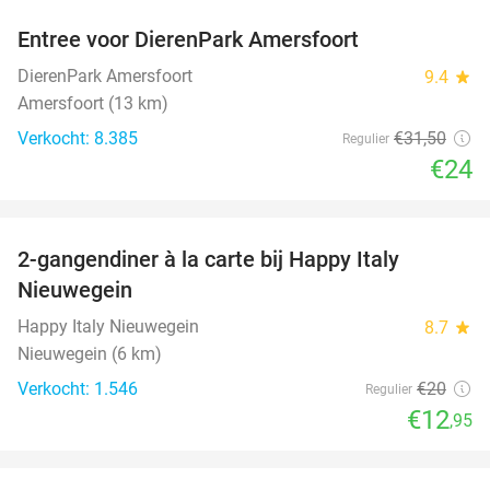
Entree voor DierenPark Amersfoort
24%
DierenPark Amersfoort
9.4
star
Amersfoort (13 km)
Verkocht: 8.385
€31
,50
Regulier
€24
favorite_border
2-gangendiner à la carte bij Happy Italy
35%
Nieuwegein
Happy Italy Nieuwegein
8.7
star
Nieuwegein (6 km)
Verkocht: 1.546
€20
Regulier
€12
,95
favorite_border