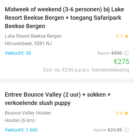
Midweek of weekend (3-6 personen) bij Lake
53%
Resort Beekse Bergen + toegang Safaripark
Beekse Bergen
Lake Resort Beekse Bergen
9.1
star
Hilvarenbeek, 5081 NJ
Verkocht: 36
€590
Regulier
€275
Excl. ca. €2,65 p.p.p.n. toeristenbelasting
favorite_border
Entree Bounce Valley (2 uur) + sokken +
46%
verkoelende slush puppy
Bounce Valley Houten
9.6
star
Houten (6 km)
Verkocht: 1.660
€21
,95
Regulier