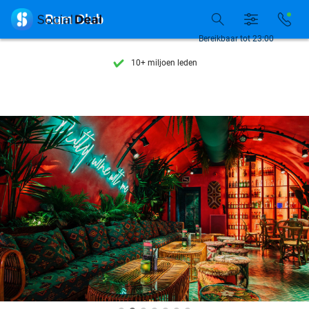
Ontdek 15.000+ deals

Rum Club
7 dagen per week beschikbaar
Bereikbaar tot 23:00
10+ miljoen leden
9,4
op basis van
205.869 reviews
Ontdek 15.000+ deals
7 dagen per week beschikbaar
10+ miljoen leden