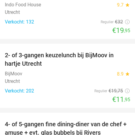
Indo Food House
9.7
star
Utrecht
Verkocht: 132
€32
Regulier
€19
,95
favorite_border
2- of 3-gangen keuzelunch bij BijMoov in
39%
hartje Utrecht
BijMoov
8.9
star
Utrecht
Verkocht: 202
€19
,75
Regulier
€11
,95
favorite_border
4- of 5-gangen fine dining-diner van de chef +
30%
amuse + evt. glas bubbels bij Rivers