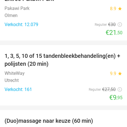
28%
Pakawi Park
8.9
star
Olmen
Verkocht: 12.079
€30
Regulier
€21
,50
favorite_border
1, 3, 5, 10 of 15 tandenbleekbehandeling(en) +
64%
polijsten (20 min)
WhiteWay
9.9
star
Utrecht
Verkocht: 161
€27
,50
Regulier
€9
,95
favorite_border
(Duo)massage naar keuze (60 min)
32%