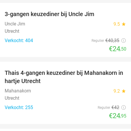
3-gangen keuzediner bij Uncle Jim
39%
Uncle Jim
9.5
star
Utrecht
Verkocht: 404
€40
,35
Regulier
€24
,50
favorite_border
Thais 4-gangen keuzediner bij Mahanakorn in
41%
hartje Utrecht
Mahanakorn
9.2
star
Utrecht
Verkocht: 255
€42
Regulier
€24
,95
favorite_border