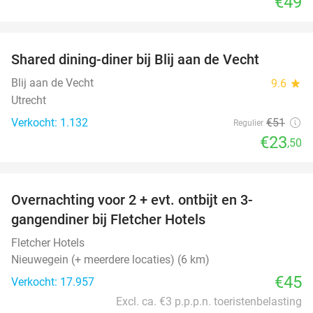
€49
favorite_border
Shared dining-diner bij Blij aan de Vecht
54%
Blij aan de Vecht
9.6
star
Utrecht
Verkocht: 1.132
€51
Regulier
€23
,50
favorite_border
Overnachting voor 2 + evt. ontbijt en 3-
gangendiner bij Fletcher Hotels
Fletcher Hotels
Nieuwegein (+ meerdere locaties) (6 km)
€45
Verkocht: 17.957
Excl. ca. €3 p.p.p.n. toeristenbelasting