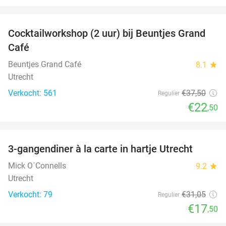
favorite_border
Cocktailworkshop (2 uur) bij Beuntjes Grand
40%
Café
Beuntjes Grand Café
8.1
star
Utrecht
Verkocht: 561
€37
,50
Regulier
€22
,50
favorite_border
3-gangendiner à la carte in hartje Utrecht
44%
Mick O´Connells
9.2
star
Utrecht
Verkocht: 79
€31
,05
Regulier
€17
,50
favorite_border