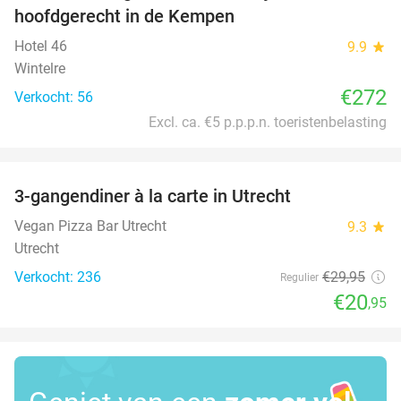
hoofdgerecht in de Kempen
Hotel 46
9.9
star
Wintelre
€272
Verkocht: 56
Excl. ca. €5 p.p.p.n. toeristenbelasting
favorite_border
3-gangendiner à la carte in Utrecht
30%
Vegan Pizza Bar Utrecht
9.3
star
Utrecht
Verkocht: 236
€29
,95
Regulier
€20
,95