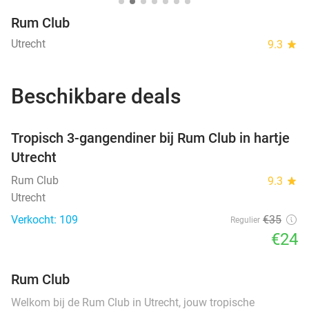
Rum Club
Utrecht
9.3
star
Beschikbare deals
favorite_border
Tropisch 3-gangendiner bij Rum Club in hartje
Utrecht
Rum Club
9.3
star
Utrecht
Verkocht: 109
€35
Regulier
€24
Rum Club
Welkom bij de Rum Club in Utrecht, jouw tropische