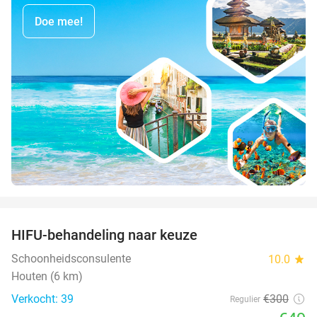
Doe mee!
favorite_border
HIFU-behandeling naar keuze
84%
Schoonheidsconsulente
10.0
star
Houten (6 km)
Verkocht: 39
€300
Regulier