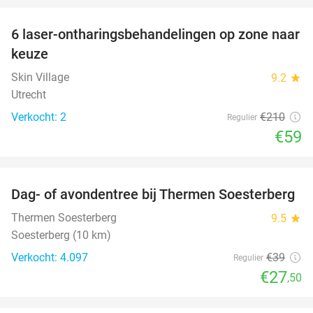
6 laser-ontharingsbehandelingen op zone naar
72%
keuze
Skin Village
9.2
star
Utrecht
Verkocht: 2
€210
Regulier
€59
favorite_border
Dag- of avondentree bij Thermen Soesterberg
29%
Thermen Soesterberg
9.5
star
Soesterberg (10 km)
Verkocht: 4.097
€39
Regulier
€27
,50
favorite_border