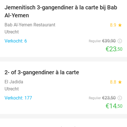
Jemenitisch 3-gangendiner à la carte bij Bab
41%
Al-Yemen
Bab Al-Yemen Restaurant
8.9
star
Utrecht
Verkocht: 6
€39
,90
Regulier
€23
,50
favorite_border
2- of 3-gangendiner à la carte
38%
El Jadida
8.8
star
Utrecht
Verkocht: 177
€23
,50
Regulier
€14
,50
favorite_border