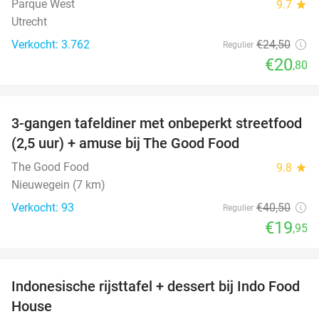
Parque West
9.7
star
Utrecht
Verkocht: 3.762
€24
,50
Regulier
€20
,80
favorite_border
3-gangen tafeldiner met onbeperkt streetfood
51%
(2,5 uur) + amuse bij The Good Food
The Good Food
9.8
star
Nieuwegein (7 km)
Verkocht: 93
€40
,50
Regulier
€19
,95
favorite_border
Indonesische rijsttafel + dessert bij Indo Food
38%
House