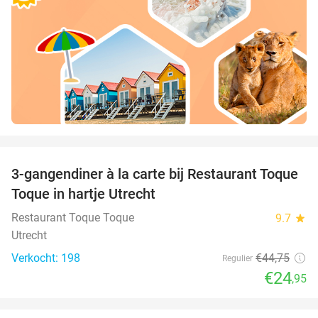
favorite_border
3-gangendiner à la carte bij Restaurant Toque
44%
Toque in hartje Utrecht
Restaurant Toque Toque
9.7
star
Utrecht
Verkocht: 198
€44
,75
Regulier
€24
,95
favorite_border