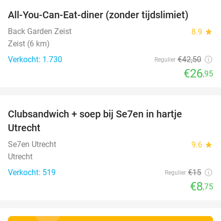
All-You-Can-Eat-diner (zonder tijdslimiet)
37%
Back Garden Zeist
8.9
star
Zeist (6 km)
Verkocht: 1.730
€42
,50
Regulier
€26
,95
favorite_border
Clubsandwich + soep bij Se7en in hartje
42%
Utrecht
Se7en Utrecht
9.6
star
Utrecht
Verkocht: 519
€15
Regulier
€8
,75