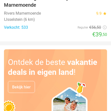
Marnemoende
Rivers Marnemoende
9.9
star
IJsselstein (6 km)
Verkocht: 533
€56
,50
Regulier
€39
,50
Ontdek de beste
vakantie
deals in eigen land
!
Bekijk hier