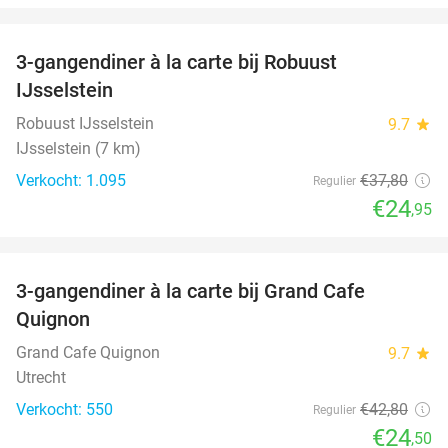
favorite_border
3-gangendiner à la carte bij Robuust
34%
IJsselstein
Robuust IJsselstein
9.7
star
IJsselstein (7 km)
Verkocht: 1.095
€37
,80
Regulier
€24
,95
favorite_border
3-gangendiner à la carte bij Grand Cafe
43%
Quignon
Grand Cafe Quignon
9.7
star
Utrecht
Verkocht: 550
€42
,80
Regulier
€24
,50