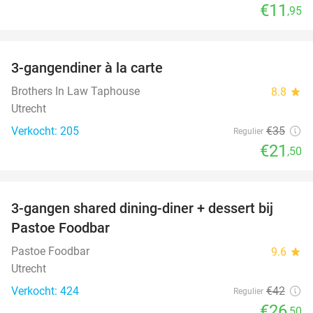
€11
,95
favorite_border
3-gangendiner à la carte
39%
Brothers In Law Taphouse
8.8
star
Utrecht
Verkocht: 205
€35
Regulier
€21
,50
favorite_border
3-gangen shared dining-diner + dessert bij
37%
Pastoe Foodbar
Pastoe Foodbar
9.6
star
Utrecht
Verkocht: 424
€42
Regulier
€26
,50