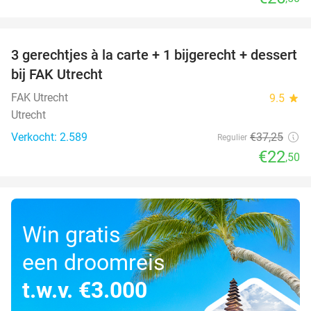
favorite_border
3 gerechtjes à la carte + 1 bijgerecht + dessert
40%
bij FAK Utrecht
FAK Utrecht
9.5
star
Utrecht
Verkocht: 2.589
€37
,25
Regulier
€22
,50
Win gratis
een droomreis
t.w.v. €3.000