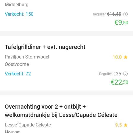
Middelburg
Verkocht: 150
€16
,45
Regulier
€9
,50
favorite_border
Tafelgrilldiner + evt. nagerecht
36%
Paviljoen Stormvogel
10.0
star
Oostvoorne
Verkocht: 72
€35
Regulier
€22
,50
favorite_border
Overnachting voor 2 + ontbijt +
33%
welkomstdrankje bij Lesse'Capade Céleste
Lesse´Capade Céleste
9.5
star
Houyet