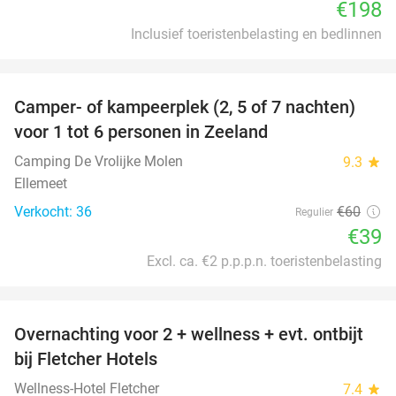
€198
Inclusief toeristenbelasting en bedlinnen
favorite_border
Camper- of kampeerplek (2, 5 of 7 nachten)
35%
voor 1 tot 6 personen in Zeeland
Camping De Vrolijke Molen
9.3
star
Ellemeet
Verkocht: 36
€60
Regulier
€39
Excl. ca. €2 p.p.p.n. toeristenbelasting
favorite_border
Overnachting voor 2 + wellness + evt. ontbijt
55%
bij Fletcher Hotels
Wellness-Hotel Fletcher
7.4
star