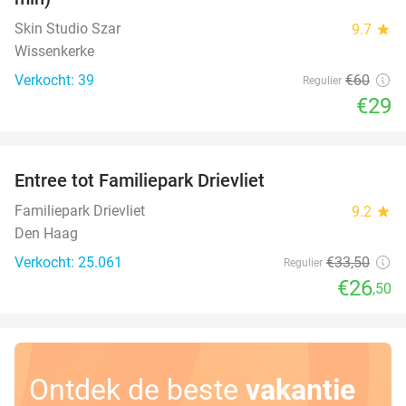
Skin Studio Szar
9.7
star
Wissenkerke
Verkocht: 39
€60
Regulier
€29
favorite_border
Entree tot Familiepark Drievliet
21%
Familiepark Drievliet
9.2
star
Den Haag
Verkocht: 25.061
€33
,50
Regulier
€26
,50
Ontdek de beste
vakantie