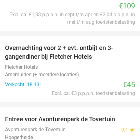
€109
Excl. ca. €1,83 p.p.p.n. in sept t/m apr en €2,04 p.p.p.n. in
mei t/m aug toeristenbelasting
favorite_border
Overnachting voor 2 + evt. ontbijt en 3-
gangendiner bij Fletcher Hotels
Fletcher Hotels
Arnemuiden (+ meerdere locaties)
€45
Verkocht: 18.131
Excl. ca. €3 p.p.p.n. toeristenbelasting
favorite_border
Entree voor Avonturenpark de Tovertuin
34%
Avonturenpark de Tovertuin
9.1
star
Hoogerheide