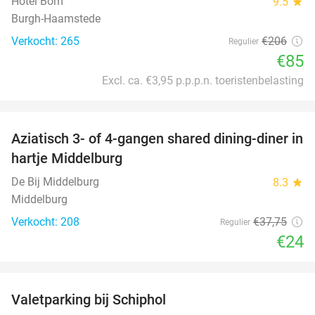
Hotel Bom
9.5
star
Burgh-Haamstede
Verkocht: 265
€206
Regulier
€85
Excl. ca. €3,95 p.p.p.n. toeristenbelasting
favorite_border
Aziatisch 3- of 4-gangen shared dining-diner in
36%
hartje Middelburg
De Bij Middelburg
8.3
star
Middelburg
Verkocht: 208
€37
,75
Regulier
€24
favorite_border
Valetparking bij Schiphol
23%