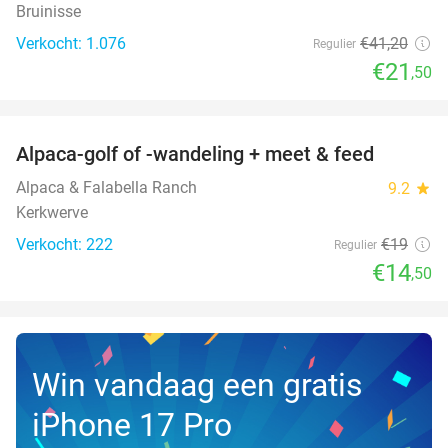
Bruinisse
Verkocht: 1.076
€41
,20
Regulier
€21
,50
favorite_border
Alpaca-golf of -wandeling + meet & feed
24%
Alpaca & Falabella Ranch
9.2
star
Kerkwerve
Verkocht: 222
€19
Regulier
€14
,50
Win vandaag een gratis
iPhone 17 Pro