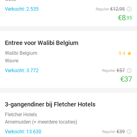
Verkocht: 2.535
€12
,95
Regulier
€8
,95
favorite_border
Entree voor Walibi Belgium
35%
Walibi Belgium
9.4
star
Wavre
Verkocht: 3.772
€57
Regulier
€37
favorite_border
3-gangendiner bij Fletcher Hotels
42%
Fletcher Hotels
Arnemuiden (+ meerdere locaties)
Verkocht: 13.630
€39
Regulier