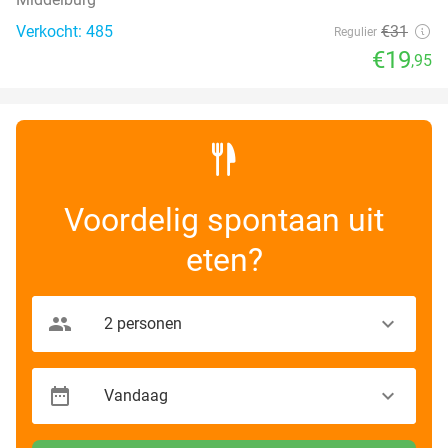
Verkocht: 485
€31
Regulier
€19
,95
Voordelig spontaan uit
eten?