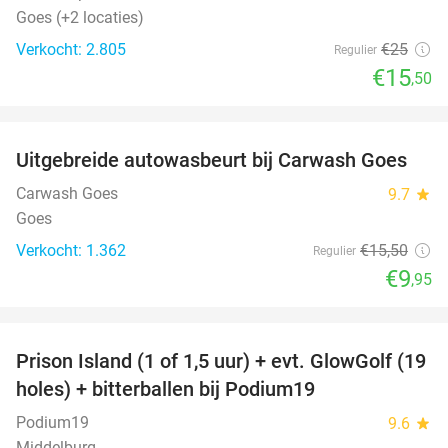
Goes (+2 locaties)
Verkocht: 2.805
€25
Regulier
€15
,50
favorite_border
Uitgebreide autowasbeurt bij Carwash Goes
36%
Carwash Goes
9.7
star
Goes
Verkocht: 1.362
€15
,50
Regulier
€9
,95
favorite_border
Prison Island (1 of 1,5 uur) + evt. GlowGolf (19
36%
holes) + bitterballen bij Podium19
Podium19
9.6
star
Middelburg