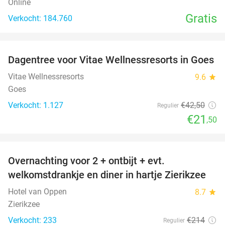
Online
Gratis
Verkocht: 184.760
favorite_border
Dagentree voor Vitae Wellnessresorts in Goes
49%
Vitae Wellnessresorts
9.6
star
Goes
Verkocht: 1.127
€42
,50
Regulier
€21
,50
favorite_border
Overnachting voor 2 + ontbijt + evt.
49%
welkomstdrankje en diner in hartje Zierikzee
Hotel van Oppen
8.7
star
Zierikzee
Verkocht: 233
€214
Regulier