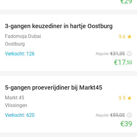
€29
favorite_border
3-gangen keuzediner in hartje Oostburg
44%
Fadomoja Dubai
9.6
star
Oostburg
Verkocht: 126
€31
,35
Regulier
€17
,50
favorite_border
5-gangen proeverijdiner bij Markt45
34%
Markt 45
9.5
star
Vlissingen
Verkocht: 620
€59
,05
Regulier
€39