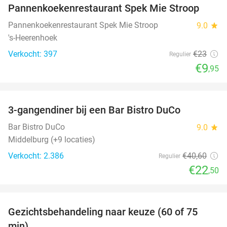
Pannenkoekenrestaurant Spek Mie Stroop
Pannenkoekenrestaurant Spek Mie Stroop
9.0
star
's-Heerenhoek
Verkocht: 397
€23
Regulier
€9
,95
favorite_border
3-gangendiner bij een Bar Bistro DuCo
45%
Bar Bistro DuCo
9.0
star
Middelburg (+9 locaties)
Verkocht: 2.386
€40
,60
Regulier
€22
,50
favorite_border
Gezichtsbehandeling naar keuze (60 of 75
52%
min)