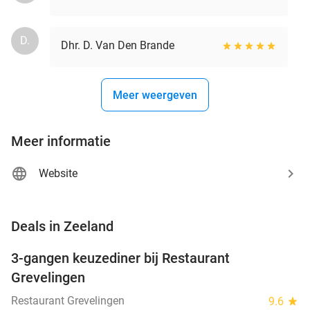
D.
Dhr. D. Van Den Brande
Meer weergeven
Meer informatie
Website
favorite_border
Deals in Zeeland
3-gangen keuzediner bij Restaurant
48%
Grevelingen
Restaurant Grevelingen
9.6
star