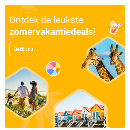
Ontdek de leukste
zomervakantiedeals
!
Bekijk nu