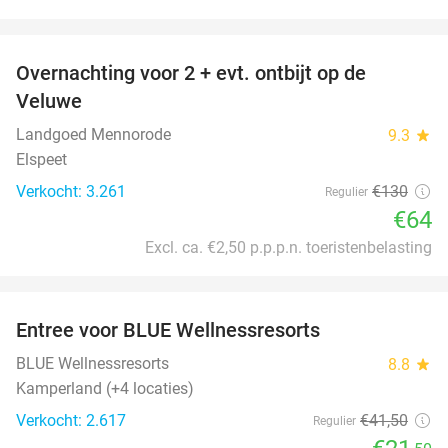
favorite_border
Overnachting voor 2 + evt. ontbijt op de
51%
Veluwe
Landgoed Mennorode
9.3
star
Elspeet
Verkocht: 3.261
€130
Regulier
€64
Excl. ca. €2,50 p.p.p.n. toeristenbelasting
favorite_border
Entree voor BLUE Wellnessresorts
48%
BLUE Wellnessresorts
8.8
star
Kamperland (+4 locaties)
Verkocht: 2.617
€41
,50
Regulier