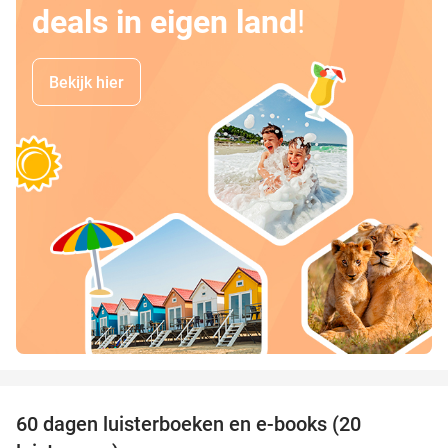
deals in eigen land
!
Bekijk hier
favorite_border
100%
60 dagen luisterboeken en e-books (20