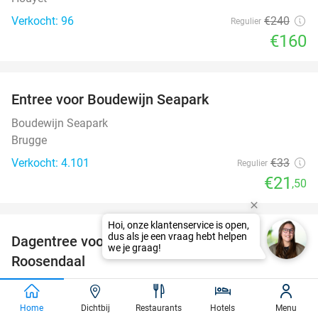
Verkocht: 96
€240
Regulier
€160
favorite_border
Entree voor Boudewijn Seapark
35%
Boudewijn Seapark
Brugge
Verkocht: 4.101
€33
Regulier
€21
,50
favorite_border
Dagentree voor Vitae Wellnessresort
49%
Roosendaal
Vitae Wellnessresort Roosendaal
9.6
star
Roosendaal
Home
Dichtbij
Restaurants
Hotels
Menu