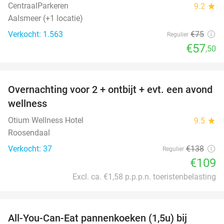
CentraalParkeren
9.2
star
Aalsmeer (+1 locatie)
Verkocht: 1.563
€75
Regulier
€57
,50
favorite_border
Overnachting voor 2 + ontbijt + evt. een avond
21%
wellness
Otium Wellness Hotel
9.5
star
Roosendaal
Verkocht: 37
€138
Regulier
€109
Excl. ca. €1,58 p.p.p.n. toeristenbelasting
favorite_border
All-You-Can-Eat pannenkoeken (1,5u) bij
57%