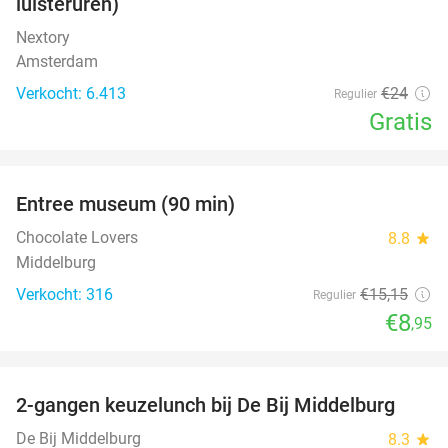
luisteruren)
Nextory
Amsterdam
Verkocht: 6.413
€24
Regulier
Gratis
favorite_border
Entree museum (90 min)
41%
Chocolate Lovers
8.8
star
Middelburg
Verkocht: 316
€15
,15
Regulier
€8
,95
favorite_border
2-gangen keuzelunch bij De Bij Middelburg
42%
De Bij Middelburg
8.3
star