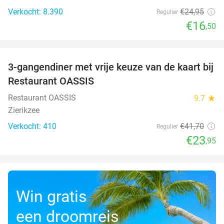
Verkocht: 8.390
€24
,95
Regulier
€16
,50
favorite_border
3-gangendiner met vrije keuze van de kaart bij
43%
Restaurant OASSIS
Restaurant OASSIS
9.7
star
Zierikzee
Verkocht: 410
€41
,70
Regulier
€23
,95
Win gratis
een droomreis