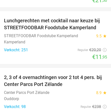
€21
,50
favorite_border
Lunchgerechten met cocktail naar keuze bij
41%
STREETFOODBAR Foodstube Kamperland
STREETFOODBAR Foodstube Kamperland
9.5
star
Kamperland
Verkocht: 251
€20
,20
Regulier
€11
,95
favorite_border
2, 3 of 4 overnachtingen voor 2 tot 4 pers. bij
17%
Center Parcs Port Zélande
Center Parcs Port Zélande
8.9
star
Ouddorp
Verkocht: 98
€238
Regulier