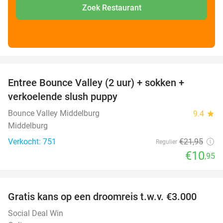
Zoek Restaurant
favorite_border
Entree Bounce Valley (2 uur) + sokken +
50%
verkoelende slush puppy
Bounce Valley Middelburg
9.4
star
Middelburg
Verkocht: 751
€21
,95
Regulier
€10
,95
favorite_border
Gratis kans op een droomreis t.w.v. €3.000
Social Deal Win