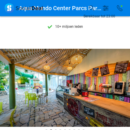
Ontdek 15.000+ deals

Aqua Mundo Center Parcs Park De Haan
7 dagen per week beschikbaar
Bereikbaar tot 23:00
10+ miljoen leden
9,4
op basis van
206.071 reviews
Ontdek 15.000+ deals
7 dagen per week beschikbaar
10+ miljoen leden