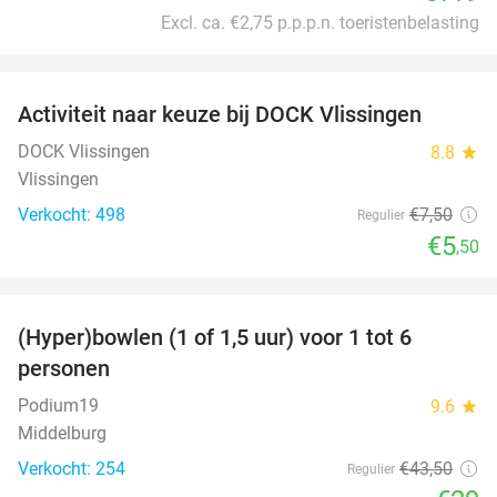
Excl. ca. €2,75 p.p.p.n. toeristenbelasting
favorite_border
Activiteit naar keuze bij DOCK Vlissingen
27%
DOCK Vlissingen
8.8
star
Vlissingen
Verkocht: 498
€7
,50
Regulier
€5
,50
favorite_border
(Hyper)bowlen (1 of 1,5 uur) voor 1 tot 6
33%
personen
Podium19
9.6
star
Middelburg
Verkocht: 254
€43
,50
Regulier