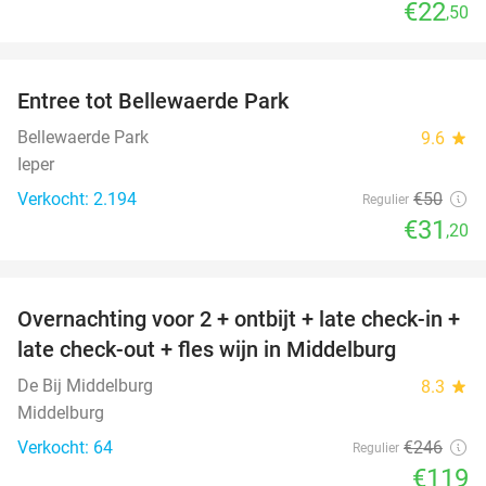
€22
,50
favorite_border
Entree tot Bellewaerde Park
38%
Bellewaerde Park
9.6
star
Ieper
Verkocht: 2.194
€50
Regulier
€31
,20
favorite_border
Overnachting voor 2 + ontbijt + late check-in +
52%
late check-out + fles wijn in Middelburg
De Bij Middelburg
8.3
star
Middelburg
Verkocht: 64
€246
Regulier
€119