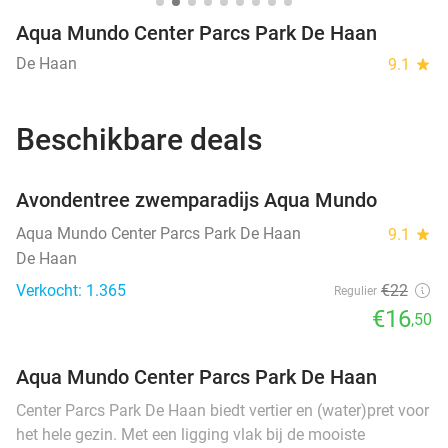
Aqua Mundo Center Parcs Park De Haan
De Haan
9.1
star
Beschikbare deals
favorite_border
Avondentree zwemparadijs Aqua Mundo
Aqua Mundo Center Parcs Park De Haan
9.1
star
De Haan
Verkocht: 1.365
€22
Regulier
€16
,50
Aqua Mundo Center Parcs Park De Haan
Center Parcs Park De Haan biedt vertier en (water)pret voor
het hele gezin. Met een ligging vlak bij de mooiste