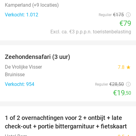
Kamperland (+9 locaties)
Verkocht: 1.012
€175
Regulier
€79
Excl. ca. €3 p.p.p.n. toeristenbelasting
favorite_border
Zeehondensafari (3 uur)
32%
De Vrolijke Visser
7.8
star
Bruinisse
Verkocht: 954
€28
,50
Regulier
€19
,50
favorite_border
1 of 2 overnachtingen voor 2 + ontbijt + late
59%
check-out + portie bittergarnituur + fietskaart