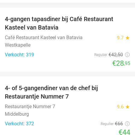
favorite_border
4-gangen tapasdiner bij Café Restaurant
32%
Kasteel van Batavia
Café Restaurant Kasteel van Batavia
9.7
star
Westkapelle
Verkocht: 319
€42
,50
Regulier
€28
,95
favorite_border
4- of 5-gangendiner van de chef bij
33%
Restaurantje Nummer 7
Restaurantje Nummer 7
9.6
star
Middelburg
Verkocht: 372
€66
Regulier
€44