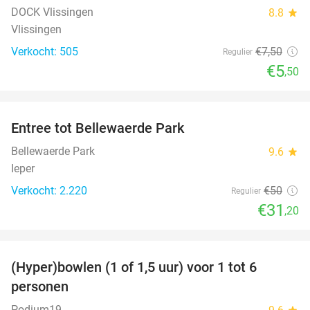
DOCK Vlissingen
8.8
star
Vlissingen
Verkocht: 505
€7
,50
Regulier
€5
,50
favorite_border
Entree tot Bellewaerde Park
38%
Bellewaerde Park
9.6
star
Ieper
Verkocht: 2.220
€50
Regulier
€31
,20
favorite_border
(Hyper)bowlen (1 of 1,5 uur) voor 1 tot 6
33%
personen
Podium19
star