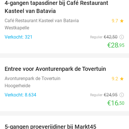
4-gangen tapasdiner bij Café Restaurant
32%
Kasteel van Batavia
Café Restaurant Kasteel van Batavia
9.7
star
Westkapelle
Verkocht: 321
€42
,50
Regulier
€28
,95
favorite_border
Entree voor Avonturenpark de Tovertuin
34%
Avonturenpark de Tovertuin
9.2
star
Hoogerheide
Verkocht: 8.634
€24
,95
Regulier
€16
,50
favorite_border
5-gangen proeverijdiner bij Markt45
34%