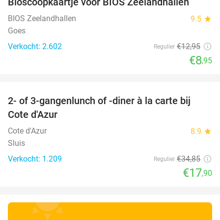
Bioscoopkaartje voor BIOS Zeelandhallen
31%
BIOS Zeelandhallen
9.5
star
Goes
Verkocht: 2.602
€12
,95
Regulier
€8
,95
favorite_border
2- of 3-gangenlunch of -diner à la carte bij
49%
Cote d'Azur
Cote d'Azur
8.9
star
Sluis
Verkocht: 1.209
€34
,85
Regulier
€17
,90