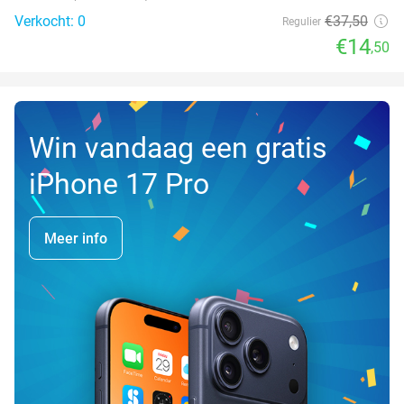
Verkocht: 0
€37
,50
Regulier
€14
,50
Win vandaag een gratis
iPhone 17 Pro
Meer info