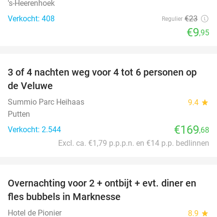
's-Heerenhoek
Verkocht: 408
€23
Regulier
€9
,95
favorite_border
3 of 4 nachten weg voor 4 tot 6 personen op
de Veluwe
Summio Parc Heihaas
9.4
star
Putten
€169
Verkocht: 2.544
,68
Excl. ca. €1,79 p.p.p.n. en €14 p.p. bedlinnen
favorite_border
Overnachting voor 2 + ontbijt + evt. diner en
37%
fles bubbels in Marknesse
Hotel de Pionier
8.9
star