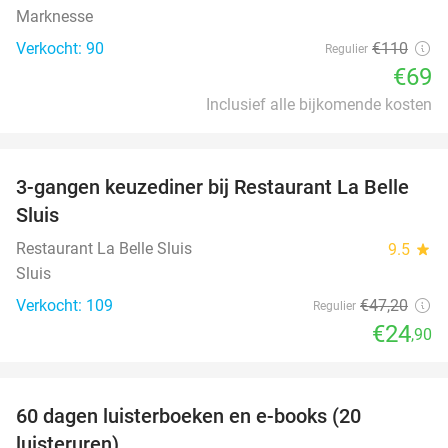
Marknesse
Verkocht: 90
€110
Regulier
€69
Inclusief alle bijkomende kosten
favorite_border
3-gangen keuzediner bij Restaurant La Belle
47%
Sluis
Restaurant La Belle Sluis
9.5
star
Sluis
Verkocht: 109
€47
,20
Regulier
€24
,90
favorite_border
100%
60 dagen luisterboeken en e-books (20
luisteruren)