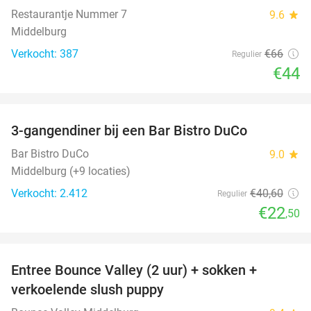
Restaurantje Nummer 7
9.6
star
Middelburg
Verkocht: 387
€66
Regulier
€44
favorite_border
3-gangendiner bij een Bar Bistro DuCo
45%
Bar Bistro DuCo
9.0
star
Middelburg (+9 locaties)
Verkocht: 2.412
€40
,60
Regulier
€22
,50
favorite_border
Entree Bounce Valley (2 uur) + sokken +
50%
verkoelende slush puppy