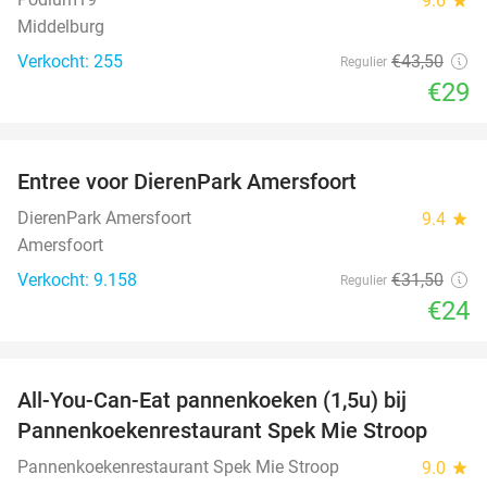
9.6
Middelburg
Verkocht: 255
€43
,50
Regulier
€29
favorite_border
Entree voor DierenPark Amersfoort
24%
DierenPark Amersfoort
9.4
star
Amersfoort
Verkocht: 9.158
€31
,50
Regulier
€24
favorite_border
All-You-Can-Eat pannenkoeken (1,5u) bij
57%
Pannenkoekenrestaurant Spek Mie Stroop
Pannenkoekenrestaurant Spek Mie Stroop
9.0
star