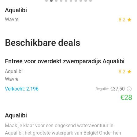
Aqualibi
Wavre
8.2
star
Beschikbare deals
favorite_border
Entree voor overdekt zwemparadijs Aqualibi
Aqualibi
8.2
star
Wavre
Verkocht: 2.196
€37
,50
Regulier
€28
Aqualibi
Maak je klaar voor een ongekend wateravontuur in
Aqualibi, het grootste waterpark van België! Onder hen