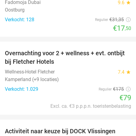
Fadomoja Dubai
9.6
star
Oostburg
Verkocht: 128
€31
,35
Regulier
€17
,50
favorite_border
Overnachting voor 2 + wellness + evt. ontbijt
55%
bij Fletcher Hotels
Wellness-Hotel Fletcher
7.4
star
Kamperland (+9 locaties)
Verkocht: 1.029
€175
Regulier
€79
Excl. ca. €3 p.p.p.n. toeristenbelasting
favorite_border
Activiteit naar keuze bij DOCK Vlissingen
27%