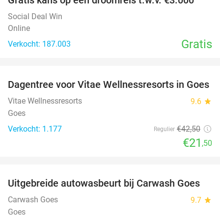
Social Deal Win
Online
Gratis
Verkocht: 187.003
favorite_border
Dagentree voor Vitae Wellnessresorts in Goes
49%
Vitae Wellnessresorts
9.6
star
Goes
Verkocht: 1.177
€42
,50
Regulier
€21
,50
favorite_border
Uitgebreide autowasbeurt bij Carwash Goes
36%
Carwash Goes
9.7
star
Goes