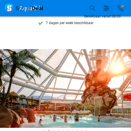
Ontdek 15.000+ deals

Aqualibi
7 dagen per week beschikbaar
Bereikbaar vanaf 08:00
10+ miljoen leden
9,4
op basis van
206.257 reviews
Ontdek 15.000+ deals
7 dagen per week beschikbaar
10+ miljoen leden