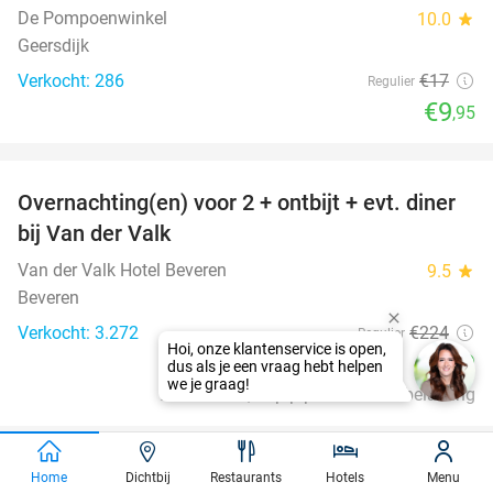
De Pompoenwinkel
10.0
star
Geersdijk
Verkocht: 286
€17
Regulier
€9
,95
favorite_border
Overnachting(en) voor 2 + ontbijt + evt. diner
51%
bij Van der Valk
Van der Valk Hotel Beveren
9.5
star
Beveren
Verkocht: 3.272
€224
Regulier
Hoi, onze klantenservice is open,
€109
dus als je een vraag hebt helpen
we je graag!
Excl. ca. €2,20 p.p.p.n. toeristenbelasting
favorite_border
Home
Dichtbij
Restaurants
Hotels
Menu
Social Deal-giftcard van 5 tot 100 euro