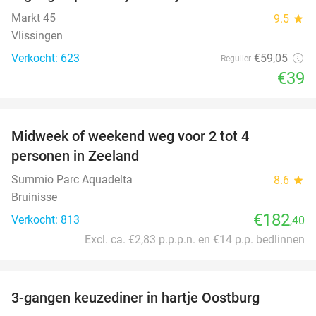
Markt 45
9.5
star
Vlissingen
Verkocht: 623
€59
,05
Regulier
€39
favorite_border
Midweek of weekend weg voor 2 tot 4
personen in Zeeland
Summio Parc Aquadelta
8.6
star
Bruinisse
€182
Verkocht: 813
,40
Excl. ca. €2,83 p.p.p.n. en €14 p.p. bedlinnen
favorite_border
3-gangen keuzediner in hartje Oostburg
44%