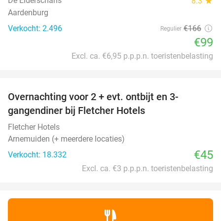
De Elderschans
8.3
star
Aardenburg
Verkocht: 2.496
€166
Regulier
€99
Excl. ca. €6,95 p.p.p.n. toeristenbelasting
favorite_border
Overnachting voor 2 + evt. ontbijt en 3-
gangendiner bij Fletcher Hotels
Fletcher Hotels
Arnemuiden (+ meerdere locaties)
€45
Verkocht: 18.332
Excl. ca. €3 p.p.p.n. toeristenbelasting