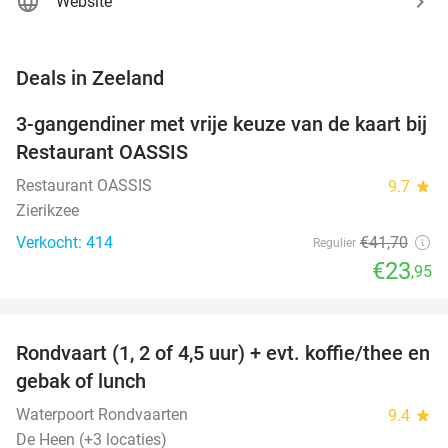
Website
favorite_border
Deals in Zeeland
3-gangendiner met vrije keuze van de kaart bij
43%
Restaurant OASSIS
Restaurant OASSIS
9.7
star
Zierikzee
Verkocht: 414
€41
,70
Regulier
€23
,95
favorite_border
Rondvaart (1, 2 of 4,5 uur) + evt. koffie/thee en
61%
NEW
gebak of lunch
TODAY
Waterpoort Rondvaarten
9.4
star
De Heen (+3 locaties)