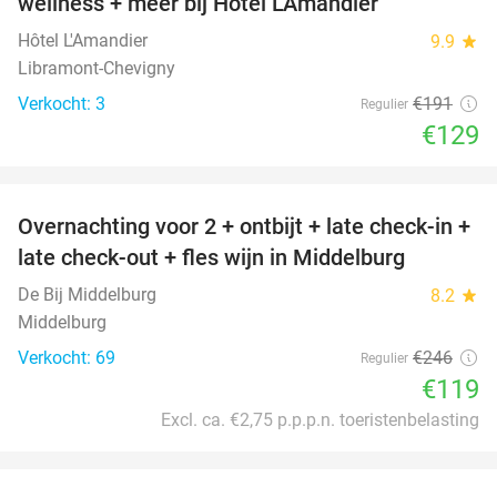
wellness + meer bij Hôtel L'Amandier
TODAY
Hôtel L'Amandier
9.9
star
Libramont-Chevigny
Verkocht: 3
€191
Regulier
€129
favorite_border
Overnachting voor 2 + ontbijt + late check-in +
52%
late check-out + fles wijn in Middelburg
De Bij Middelburg
8.2
star
Middelburg
Verkocht: 69
€246
Regulier
€119
Excl. ca. €2,75 p.p.p.n. toeristenbelasting
favorite_border