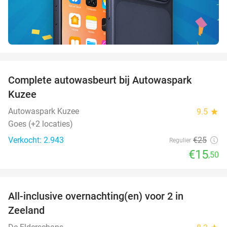
favorite_border
Complete autowasbeurt bij Autowaspark
38%
Kuzee
Autowaspark Kuzee
9.5
star
Goes (+2 locaties)
Verkocht: 2.943
€25
Regulier
€15
,50
favorite_border
All-inclusive overnachting(en) voor 2 in
40%
Zeeland