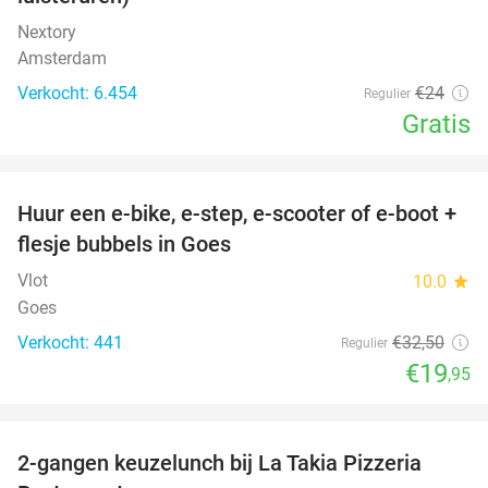
Nextory
Amsterdam
Verkocht: 6.454
€24
Regulier
Gratis
favorite_border
Huur een e-bike, e-step, e-scooter of e-boot +
39%
flesje bubbels in Goes
Vlot
10.0
star
Goes
Verkocht: 441
€32
,50
Regulier
€19
,95
favorite_border
2-gangen keuzelunch bij La Takia Pizzeria
42%