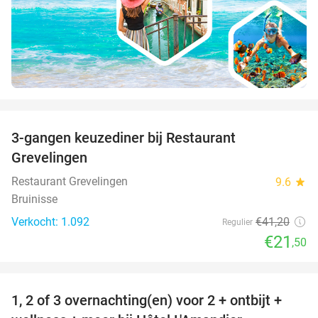
favorite_border
3-gangen keuzediner bij Restaurant
48%
Grevelingen
Restaurant Grevelingen
9.6
star
Bruinisse
Verkocht: 1.092
€41
,20
Regulier
€21
,50
favorite_border
1, 2 of 3 overnachting(en) voor 2 + ontbijt +
32%
NEW