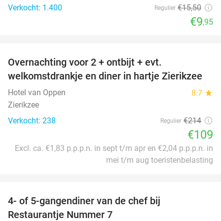
Verkocht: 1.400
€15
,50
Regulier
€9
,95
favorite_border
Overnachting voor 2 + ontbijt + evt.
49%
welkomstdrankje en diner in hartje Zierikzee
Hotel van Oppen
8.7
star
Zierikzee
Verkocht: 238
€214
Regulier
€109
Excl. ca. €1,83 p.p.p.n. in sept t/m apr en €2,04 p.p.p.n. in
mei t/m aug toeristenbelasting
favorite_border
4- of 5-gangendiner van de chef bij
33%
Restaurantje Nummer 7