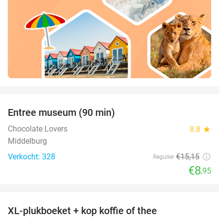
favorite_border
Entree museum (90 min)
41%
Chocolate Lovers
8.8
star
Middelburg
Verkocht: 328
€15
,15
Regulier
€8
,95
favorite_border
XL-plukboeket + kop koffie of thee
41%