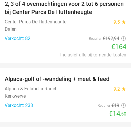
2, 3 of 4 overnachtingen voor 2 tot 6 personen
15%
bij Center Parcs De Huttenheugte
Center Parcs De Huttenheugte
9.5
star
Dalen
Verkocht: 82
€192
,94
Regulier
€164
Inclusief alle bijkomende kosten
favorite_border
Alpaca-golf of -wandeling + meet & feed
24%
Alpaca & Falabella Ranch
9.2
star
Kerkwerve
Verkocht: 233
€19
Regulier
€14
,50
favorite_border