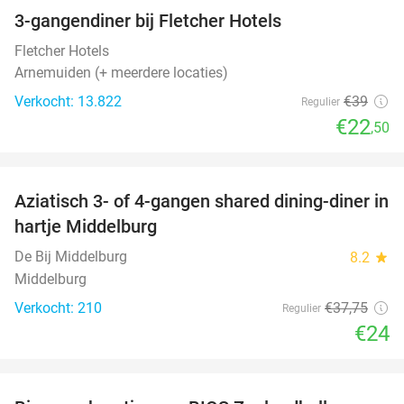
3-gangendiner bij Fletcher Hotels
42%
Fletcher Hotels
Arnemuiden (+ meerdere locaties)
Verkocht: 13.822
€39
Regulier
€22
,50
favorite_border
Aziatisch 3- of 4-gangen shared dining-diner in
36%
hartje Middelburg
De Bij Middelburg
8.2
star
Middelburg
Verkocht: 210
€37
,75
Regulier
€24
favorite_border