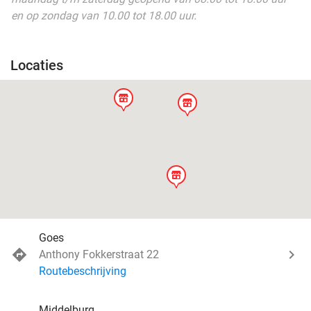
en op zondag van 10.00 tot 18.00 uur.
Locaties
store
store
store
Goes
Anthony Fokkerstraat 22
Routebeschrijving
Middelburg