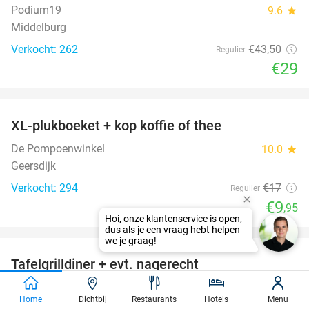
Podium19
9.6
star
Middelburg
Verkocht: 262
€43
,50
Regulier
€29
favorite_border
XL-plukboeket + kop koffie of thee
41%
De Pompoenwinkel
10.0
star
Geersdijk
Verkocht: 294
€17
Regulier
€9
,95
favorite_border
Tafelgrilldiner + evt. nagerecht
36%
Paviljoen Stormvogel
10.0
star
Home
Dichtbij
Restaurants
Hotels
Menu
Oostvoorne