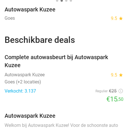
Autowaspark Kuzee
Goes
9.5
star
Beschikbare deals
favorite_border
Complete autowasbeurt bij Autowaspark
Kuzee
Autowaspark Kuzee
9.5
star
Goes (+2 locaties)
Verkocht: 3.137
€25
Regulier
€15
,50
Autowaspark Kuzee
Welkom bij Autowaspark Kuzee! Voor de schoonste auto