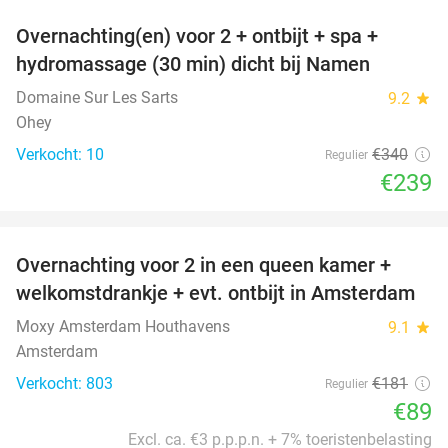
Overnachting(en) voor 2 + ontbijt + spa +
30%
hydromassage (30 min) dicht bij Namen
Domaine Sur Les Sarts
9.2
star
Ohey
Verkocht: 10
€340
Regulier
€239
favorite_border
Overnachting voor 2 in een queen kamer +
51%
welkomstdrankje + evt. ontbijt in Amsterdam
Moxy Amsterdam Houthavens
9.1
star
Amsterdam
Verkocht: 803
€181
Regulier
€89
Excl. ca. €3 p.p.p.n. + 7% toeristenbelasting