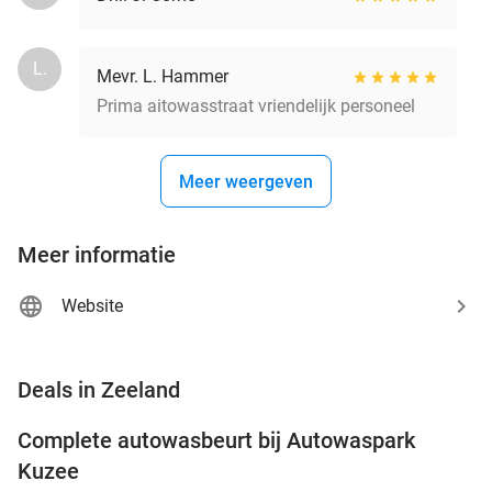
L.
Mevr. L. Hammer
Prima aitowasstraat vriendelijk personeel
Meer weergeven
Meer informatie
Website
favorite_border
Deals in Zeeland
Complete autowasbeurt bij Autowaspark
38%
Kuzee