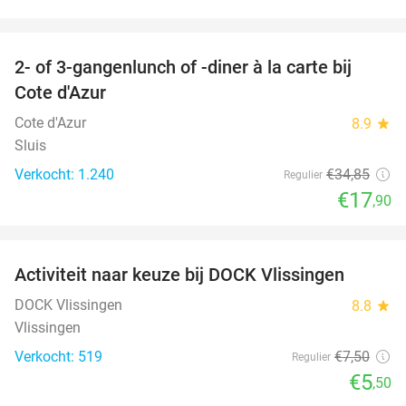
favorite_border
2- of 3-gangenlunch of -diner à la carte bij
49%
Cote d'Azur
Cote d'Azur
8.9
star
Sluis
Verkocht: 1.240
€34
,85
Regulier
€17
,90
favorite_border
Activiteit naar keuze bij DOCK Vlissingen
27%
DOCK Vlissingen
8.8
star
Vlissingen
Verkocht: 519
€7
,50
Regulier
€5
,50