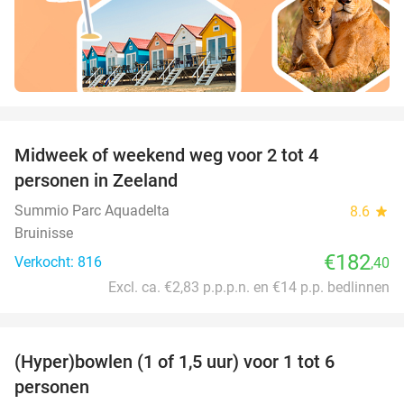
favorite_border
Midweek of weekend weg voor 2 tot 4
personen in Zeeland
Summio Parc Aquadelta
8.6
star
Bruinisse
€182
Verkocht: 816
,40
Excl. ca. €2,83 p.p.p.n. en €14 p.p. bedlinnen
favorite_border
(Hyper)bowlen (1 of 1,5 uur) voor 1 tot 6
33%
personen