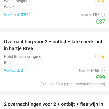
Walibi Belgium
9.4
star
Wavre
Verkocht: 3.942
€57
Regulier
€37
favorite_border
Overnachting voor 2 + ontbijt + late check-out
41%
NEW
in hartje Bree
TODAY
Hotel Brasserie Ingredi
8.9
star
Bree
Verkocht: 2
€168
Regulier
€99
Excl. ca. €3 p.p.p.n. toeristenbelasting
favorite_border
2 overnachtingen voor 2 + ontbijt + fles wijn in
55%