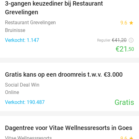
3-gangen keuzediner bij Restaurant
48%
Grevelingen
Restaurant Grevelingen
9.6
star
Bruinisse
Verkocht: 1.147
€41
,20
Regulier
€21
,50
favorite_border
Gratis kans op een droomreis t.w.v. €3.000
Social Deal Win
Online
Gratis
Verkocht: 190.487
favorite_border
Dagentree voor Vitae Wellnessresorts in Goes
49%
Vitae Wellnessresorts
9.6
star