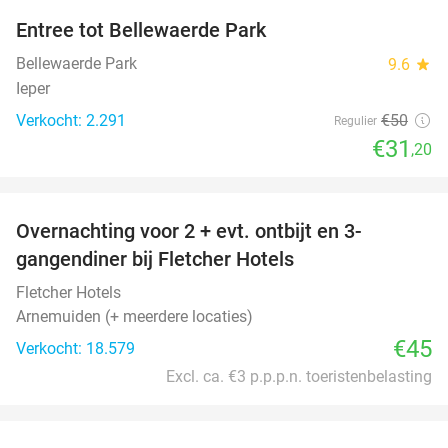
Entree tot Bellewaerde Park
38%
Bellewaerde Park
9.6
star
Ieper
Verkocht: 2.291
€50
Regulier
€31
,20
favorite_border
Overnachting voor 2 + evt. ontbijt en 3-
gangendiner bij Fletcher Hotels
Fletcher Hotels
Arnemuiden (+ meerdere locaties)
€45
Verkocht: 18.579
Excl. ca. €3 p.p.p.n. toeristenbelasting
favorite_border