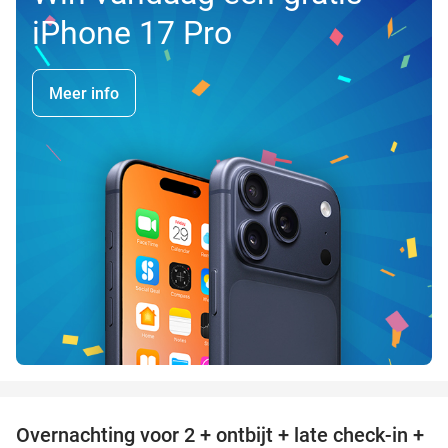
iPhone 17 Pro
Meer info
favorite_border
Overnachting voor 2 + ontbijt + late check-in +
52%