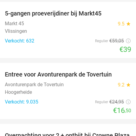
5-gangen proeverijdiner bij Markt45
34%
Markt 45
9.5
star
Vlissingen
Verkocht: 632
€59
,05
Regulier
€39
favorite_border
Entree voor Avonturenpark de Tovertuin
34%
Avonturenpark de Tovertuin
9.2
star
Hoogerheide
Verkocht: 9.035
€24
,95
Regulier
€16
,50
favorite_border
Overnachting voor 2 + ontbijt bij Crowne Plaza