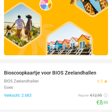
favorite_border
Bioscoopkaartje voor BIOS Zeelandhallen
31%
BIOS Zeelandhallen
9.5
star
Goes
Verkocht: 2.683
€12
,95
Regulier
€8
,95
favorite_border