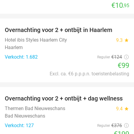
€10
,95
favorite_border
Overnachting voor 2 + ontbijt in Haarlem
20%
Hotel ibis Styles Haarlem City
9.3
star
Haarlem
Verkocht: 1.682
€124
Regulier
€99
Excl. ca. €6 p.p.p.n. toeristenbelasting
favorite_border
Overnachting voor 2 + ontbijt + dag wellness
47%
Thermen Bad Nieuweschans
9.4
star
Bad Nieuweschans
Verkocht: 127
€376
Regulier
€199