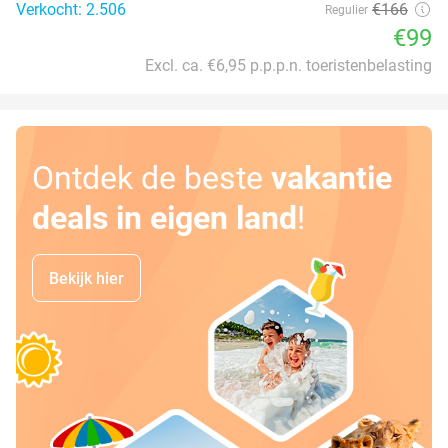
Verkocht: 2.506
€166
Regulier
€99
Excl. ca. €6,95 p.p.p.n. toeristenbelasting
Ontdek de beste
vakantie
deals in eigen land
!
Bekijk hier