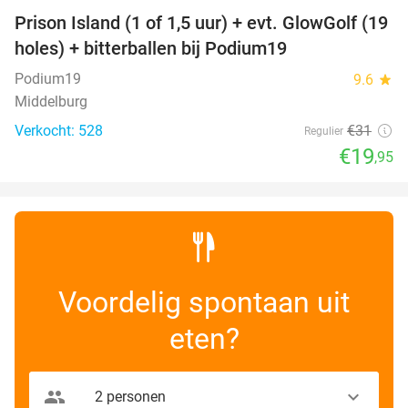
Prison Island (1 of 1,5 uur) + evt. GlowGolf (19
36%
holes) + bitterballen bij Podium19
Podium19
9.6
star
Middelburg
Verkocht: 528
€31
Regulier
€19
,95
Voordelig spontaan uit
eten?