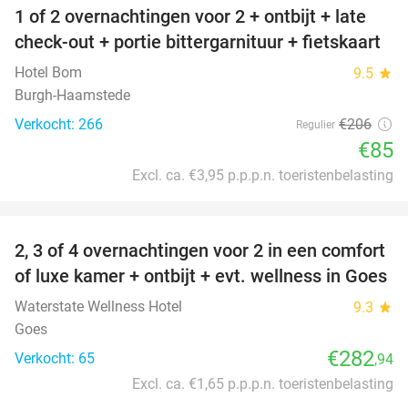
1 of 2 overnachtingen voor 2 + ontbijt + late
59%
check-out + portie bittergarnituur + fietskaart
Hotel Bom
9.5
star
Burgh-Haamstede
Verkocht: 266
€206
Regulier
€85
Excl. ca. €3,95 p.p.p.n. toeristenbelasting
favorite_border
2, 3 of 4 overnachtingen voor 2 in een comfort
of luxe kamer + ontbijt + evt. wellness in Goes
Waterstate Wellness Hotel
9.3
star
Goes
€282
Verkocht: 65
,94
Excl. ca. €1,65 p.p.p.n. toeristenbelasting