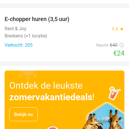
favorite_border
E-chopper huren (3,5 uur)
40%
Rent & Joy
9.4
star
Breskens (+1 locatie)
Verkocht: 205
€40
Regulier
€24
Ontdek de leukste
zomervakantiedeals
!
Bekijk nu