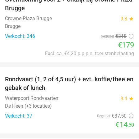
44%
Brugge
Crowne Plaza Brugge
9.8
star
Brugge
Verkocht: 346
€318
Regulier
€179
Excl. ca. €4,20 p.p.p.n. toeristenbelasting
favorite_border
Rondvaart (1, 2 of 4,5 uur) + evt. koffie/thee en
61%
gebak of lunch
Waterpoort Rondvaarten
9.4
star
De Heen (+3 locaties)
Verkocht: 37
€37
,50
Regulier
€14
,50
favorite_border