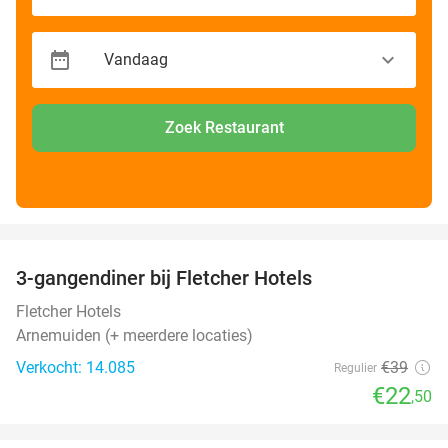
Zoek Restaurant
favorite_border
3-gangendiner bij Fletcher Hotels
42%
Fletcher Hotels
Arnemuiden (+ meerdere locaties)
Verkocht: 14.085
€39
Regulier
€22
,50
favorite_border