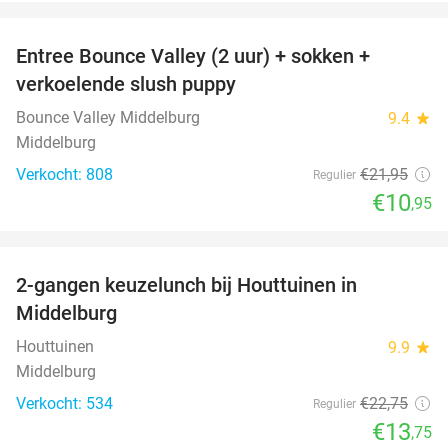
favorite_border
Entree Bounce Valley (2 uur) + sokken +
50%
verkoelende slush puppy
Bounce Valley Middelburg
9.4
star
Middelburg
Verkocht: 808
€21
,95
Regulier
€10
,95
favorite_border
2-gangen keuzelunch bij Houttuinen in
40%
Middelburg
Houttuinen
9.9
star
Middelburg
Verkocht: 534
€22
,75
Regulier
€13
,75