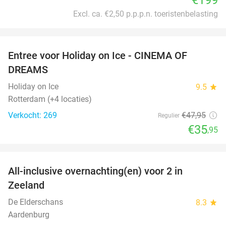
Excl. ca. €2,50 p.p.p.n. toeristenbelasting
favorite_border
Entree voor Holiday on Ice - CINEMA OF
25%
DREAMS
Holiday on Ice
9.5
star
Rotterdam (+4 locaties)
Verkocht: 269
€47
,95
Regulier
€35
,95
favorite_border
All-inclusive overnachting(en) voor 2 in
40%
Zeeland
De Elderschans
8.3
star
Aardenburg