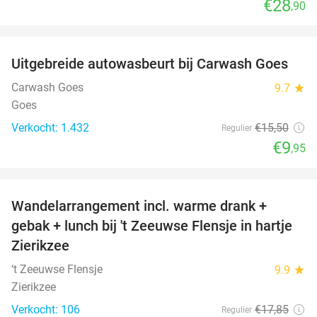
€28
,90
favorite_border
Uitgebreide autowasbeurt bij Carwash Goes
36%
Carwash Goes
9.7
star
Goes
Verkocht: 1.432
€15
,50
Regulier
€9
,95
favorite_border
Wandelarrangement incl. warme drank +
39%
gebak + lunch bij 't Zeeuwse Flensje in hartje
Zierikzee
‘t Zeeuwse Flensje
9.9
star
Zierikzee
Verkocht: 106
€17
,85
Regulier