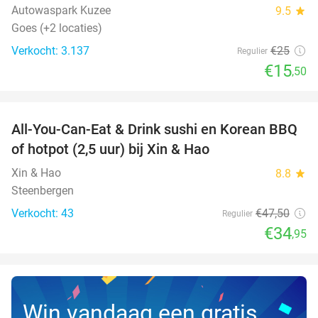
Autowaspark Kuzee
9.5
star
Goes (+2 locaties)
Verkocht: 3.137
€25
Regulier
€15
,50
favorite_border
All-You-Can-Eat & Drink sushi en Korean BBQ
26%
NEW
of hotpot (2,5 uur) bij Xin & Hao
TODAY
Xin & Hao
8.8
star
Steenbergen
Verkocht: 43
€47
,50
Regulier
€34
,95
Win vandaag een gratis