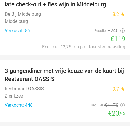
late check-out + fles wijn in Middelburg
De Bij Middelburg
8.2
star
Middelburg
Verkocht: 85
€246
Regulier
€119
Excl. ca. €2,75 p.p.p.n. toeristenbelasting
favorite_border
3-gangendiner met vrije keuze van de kaart bij
43%
Restaurant OASSIS
Restaurant OASSIS
9.7
star
Zierikzee
Verkocht: 448
€41
,70
Regulier
€23
,95
favorite_border