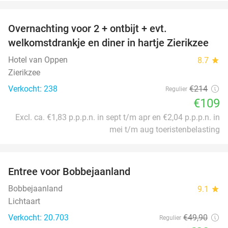
favorite_border
Overnachting voor 2 + ontbijt + evt.
49%
welkomstdrankje en diner in hartje Zierikzee
Hotel van Oppen
8.7
star
Zierikzee
Verkocht: 238
€214
Regulier
€109
Excl. ca. €1,83 p.p.p.n. in sept t/m apr en €2,04 p.p.p.n. in
mei t/m aug toeristenbelasting
favorite_border
Entree voor Bobbejaanland
42%
Bobbejaanland
9.1
star
Lichtaart
Verkocht: 20.703
€49
,90
Regulier