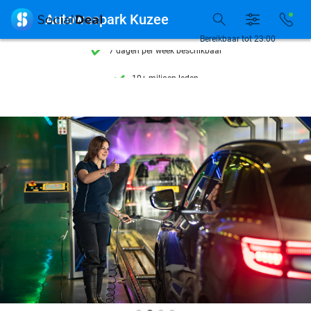
Ontdek 15.000+ deals

Autowaspark Kuzee
7 dagen per week beschikbaar
Bereikbaar tot 23:00
10+ miljoen leden
9,4
op basis van
206.479 reviews
Ontdek 15.000+ deals
7 dagen per week beschikbaar
10+ miljoen leden