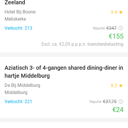
Zeeland
Hotel Bij Boone
9.4
star
Meliskerke
Verkocht: 213
€347
Regulier
€155
Excl. ca. €2,05 p.p.p.n. toeristenbelasting
favorite_border
Aziatisch 3- of 4-gangen shared dining-diner in
36%
hartje Middelburg
De Bij Middelburg
8.2
star
Middelburg
Verkocht: 221
€37
,75
Regulier
€24
favorite_border