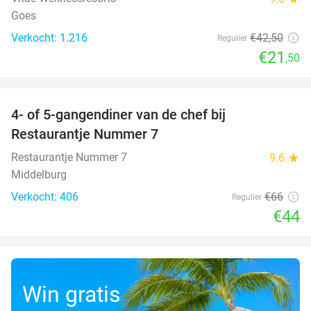
Goes
Verkocht: 1.216
€42
,50
Regulier
€21
,50
favorite_border
4- of 5-gangendiner van de chef bij
33%
Restaurantje Nummer 7
Restaurantje Nummer 7
9.6
star
Middelburg
Verkocht: 406
€66
Regulier
€44
Win gratis