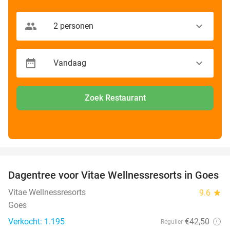
Zoek Restaurant
favorite_border
Dagentree voor Vitae Wellnessresorts in Goes
49%
Vitae Wellnessresorts
9.6
star
Goes
Verkocht: 1.195
€42
,50
Regulier