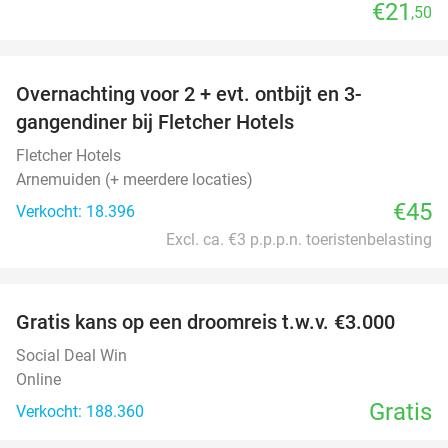
€21
,50
favorite_border
Overnachting voor 2 + evt. ontbijt en 3-
gangendiner bij Fletcher Hotels
Fletcher Hotels
Arnemuiden (+ meerdere locaties)
€45
Verkocht: 18.396
Excl. ca. €3 p.p.p.n. toeristenbelasting
favorite_border
Gratis kans op een droomreis t.w.v. €3.000
Social Deal Win
Online
Gratis
Verkocht: 188.360
favorite_border