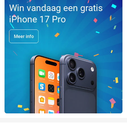
Win vandaag een gratis
iPhone 17 Pro
Meer info
favorite_border