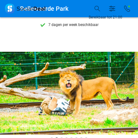
Ontdek 15.000+ deals

Bellewaerde Park
7 dagen per week beschikbaar
Bereikbaar tot 21:00
10+ miljoen leden
9,4
op basis van
206.310 reviews
Ontdek 15.000+ deals
7 dagen per week beschikbaar
10+ miljoen leden