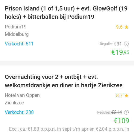
Prison Island (1 of 1,5 uur) + evt. GlowGolf (19
36%
holes) + bitterballen bij Podium19
Podium19
9.6
star
Middelburg
Verkocht: 511
€31
Regulier
€19
,95
favorite_border
Overnachting voor 2 + ontbijt + evt.
49%
welkomstdrankje en diner in hartje Zierikzee
Hotel van Oppen
8.7
star
Zierikzee
Verkocht: 238
€214
Regulier
€109
Excl. ca. €1,83 p.p.p.n. in sept t/m apr en €2,04 p.p.p.n. in