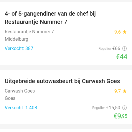
4- of 5-gangendiner van de chef bij
33%
Restaurantje Nummer 7
Restaurantje Nummer 7
9.6
star
Middelburg
Verkocht: 387
€66
Regulier
€44
favorite_border
Uitgebreide autowasbeurt bij Carwash Goes
36%
Carwash Goes
9.7
star
Goes
Verkocht: 1.408
€15
,50
Regulier
€9
,95
favorite_border