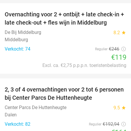
Overnachting voor 2 + ontbijt + late check-in +
52%
late check-out + fles wijn in Middelburg
De Bij Middelburg
8.2
star
Middelburg
Verkocht: 74
€246
Regulier
€119
Excl. ca. €2,75 p.p.p.n. toeristenbelasting
favorite_border
2, 3 of 4 overnachtingen voor 2 tot 6 personen
15%
bij Center Parcs De Huttenheugte
Center Parcs De Huttenheugte
9.5
star
Dalen
Verkocht: 82
€192
,94
Regulier