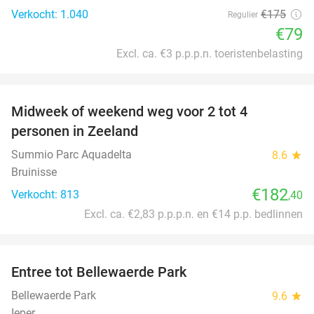
Verkocht: 1.040
€175
Regulier
€79
Excl. ca. €3 p.p.p.n. toeristenbelasting
favorite_border
Midweek of weekend weg voor 2 tot 4
personen in Zeeland
Summio Parc Aquadelta
8.6
star
Bruinisse
€182
Verkocht: 813
,40
Excl. ca. €2,83 p.p.p.n. en €14 p.p. bedlinnen
favorite_border
Entree tot Bellewaerde Park
38%
Bellewaerde Park
9.6
star
Ieper