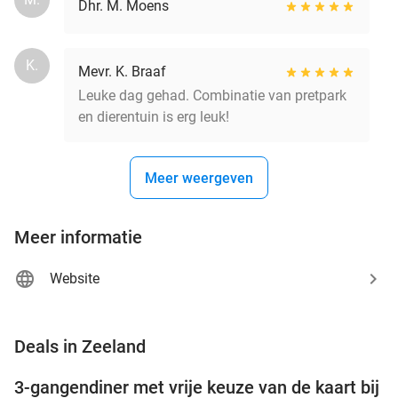
Dhr. M. Moens
K.
Mevr. K. Braaf
Leuke dag gehad. Combinatie van pretpark
en dierentuin is erg leuk!
Meer weergeven
Meer informatie
Website
favorite_border
Deals in Zeeland
3-gangendiner met vrije keuze van de kaart bij
43%