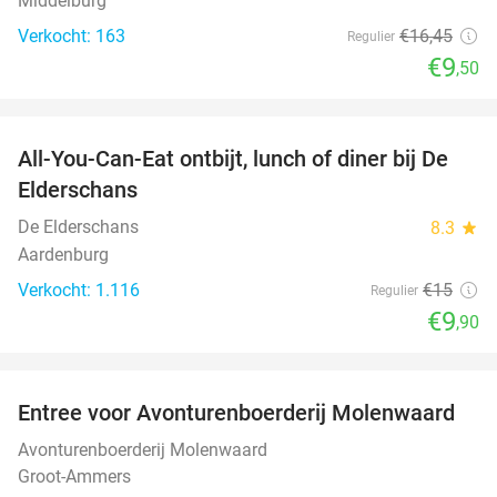
Middelburg
Verkocht: 163
€16
,45
Regulier
€9
,50
favorite_border
All-You-Can-Eat ontbijt, lunch of diner bij De
34%
Elderschans
De Elderschans
8.3
star
Aardenburg
Verkocht: 1.116
€15
Regulier
€9
,90
favorite_border
Entree voor Avonturenboerderij Molenwaard
27%
Avonturenboerderij Molenwaard
Groot-Ammers