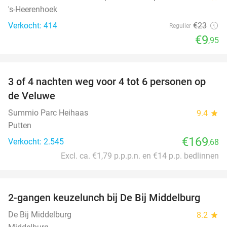
's-Heerenhoek
Verkocht: 414
€23
Regulier
€9
,95
favorite_border
3 of 4 nachten weg voor 4 tot 6 personen op
de Veluwe
Summio Parc Heihaas
9.4
star
Putten
€169
Verkocht: 2.545
,68
Excl. ca. €1,79 p.p.p.n. en €14 p.p. bedlinnen
favorite_border
2-gangen keuzelunch bij De Bij Middelburg
42%
De Bij Middelburg
8.2
star