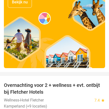
Bekijk nu
favorite_border
Overnachting voor 2 + wellness + evt. ontbijt
55%
bij Fletcher Hotels
Wellness-Hotel Fletcher
7.4
star
Kamperland (+9 locaties)