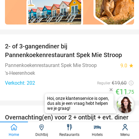
favorite_border
2- of 3-gangendiner bij
40%
Pannenkoekenrestaurant Spek Mie Stroop
Pannenkoekenrestaurant Spek Mie Stroop
9.0
star
's-Heerenhoek
Verkocht: 202
€19
,60
Regulier
€11
,75
Hoi, onze klantenservice is open,
favorite_border
dus als je een vraag hebt helpen
we je graag!
Overnachting(en) voor 2 + ontbijt + evt. diner
51%
bij Van der Valk
Home
Dichtbij
Restaurants
Hotels
Menu
Van der Valk Hotel Beveren
9.6
star