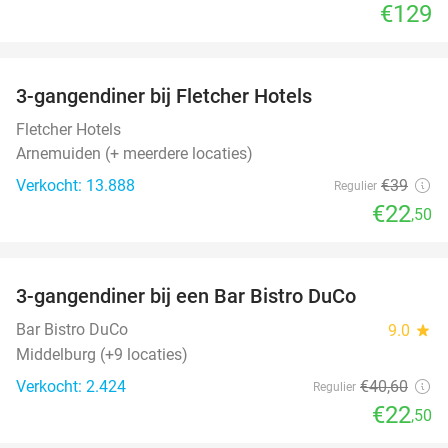
€129
favorite_border
3-gangendiner bij Fletcher Hotels
42%
Fletcher Hotels
Arnemuiden (+ meerdere locaties)
Verkocht: 13.888
€39
Regulier
€22
,50
favorite_border
3-gangendiner bij een Bar Bistro DuCo
45%
Bar Bistro DuCo
9.0
star
Middelburg (+9 locaties)
Verkocht: 2.424
€40
,60
Regulier
€22
,50
favorite_border