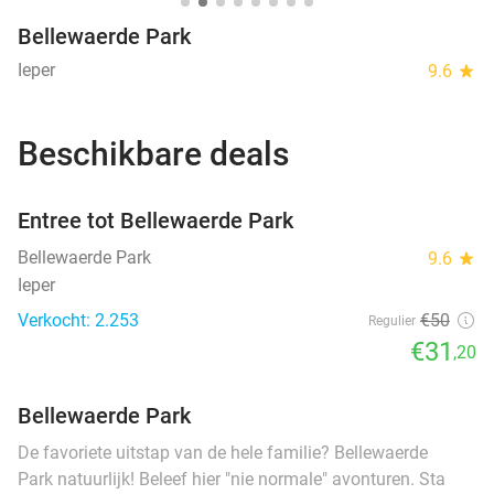
Bellewaerde Park
Ieper
9.6
star
Beschikbare deals
favorite_border
Entree tot Bellewaerde Park
Bellewaerde Park
9.6
star
Ieper
Verkocht: 2.253
€50
Regulier
€31
,20
Bellewaerde Park
De favoriete uitstap van de hele familie? Bellewaerde
Park natuurlijk! Beleef hier "nie normale" avonturen. Sta