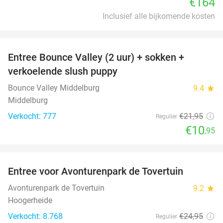
€164
Inclusief alle bijkomende kosten
favorite_border
Entree Bounce Valley (2 uur) + sokken +
50%
verkoelende slush puppy
Bounce Valley Middelburg
9.4
star
Middelburg
Verkocht: 777
€21
,95
Regulier
€10
,95
favorite_border
Entree voor Avonturenpark de Tovertuin
34%
Avonturenpark de Tovertuin
9.2
star
Hoogerheide
Verkocht: 8.768
€24
,95
Regulier