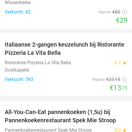
Wissenkerke
Verkocht: 42
€60
Regulier
€29
favorite_border
Italiaanse 2-gangen keuzelunch bij Ristorante
41%
Pizzeria La Vita Bella
Ristorante Pizzeria La Vita Bella
9.7
star
Oostkapelle
Verkocht: 393
€23
,15
Regulier
€13
,75
favorite_border
All-You-Can-Eat pannenkoeken (1,5u) bij
57%
Pannenkoekenrestaurant Spek Mie Stroop
Pannenkoekenrestaurant Spek Mie Stroop
9.0
star