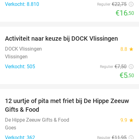
Verkocht: 8.810
€22
,75
Regulier
€16
,50
favorite_border
Activiteit naar keuze bij DOCK Vlissingen
27%
DOCK Vlissingen
8.8
star
Vlissingen
Verkocht: 505
€7
,50
Regulier
€5
,50
favorite_border
12 uurtje of pita met friet bij De Hippe Zeeuw
33%
Gifts & Food
De Hippe Zeeuw Gifts & Food
9.9
star
Goes
Verkocht: 362
€11
,95
Regulier