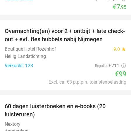
€7
,95
favorite_border
Overnachting(en) voor 2 + ontbijt + late check-
53%
out + evt. fles bubbels nabij Nijmegen
Boutique Hotel Rozenhof
9.0
star
Heilig Landstichting
Verkocht: 123
€211
Regulier
€99
Excl. ca. €3 p.p.p.n. toeristenbelasting
favorite_border
100%
60 dagen luisterboeken en e-books (20
luisteruren)
Nextory