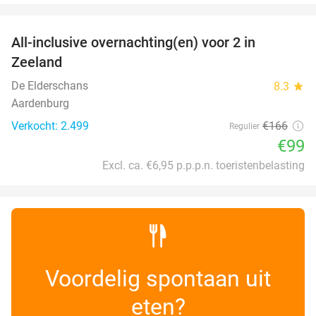
favorite_border
All-inclusive overnachting(en) voor 2 in
40%
Zeeland
De Elderschans
8.3
star
Aardenburg
Verkocht: 2.499
€166
Regulier
€99
Excl. ca. €6,95 p.p.p.n. toeristenbelasting
Voordelig spontaan uit
eten?