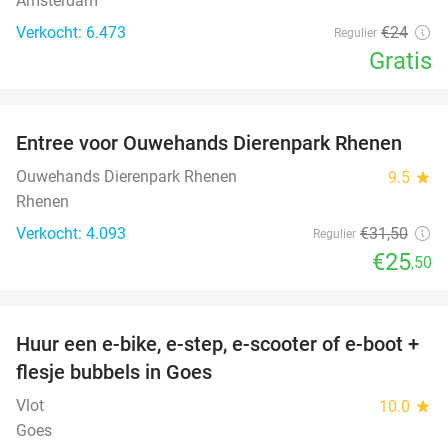
Amsterdam
Verkocht: 6.473
€24
Regulier
Gratis
favorite_border
Entree voor Ouwehands Dierenpark Rhenen
19%
Ouwehands Dierenpark Rhenen
9.5
star
Rhenen
Verkocht: 4.093
€31
,50
Regulier
€25
,50
favorite_border
Huur een e-bike, e-step, e-scooter of e-boot +
39%
flesje bubbels in Goes
Vlot
10.0
star
Goes