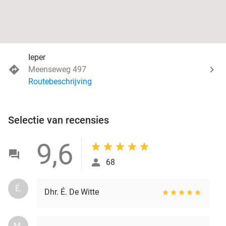
Ieper
Meenseweg 497
Routebeschrijving
Selectie van recensies
9,6
68
É.
Dhr. É. De Witte
M.