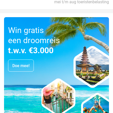
mei t/m aug toeristenbelasting
Win gratis
een droomreis
t.w.v. €3.000
Doe mee!