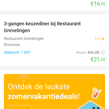
€16
,50
favorite_border
3-gangen keuzediner bij Restaurant
48%
Grevelingen
Restaurant Grevelingen
9.6
star
Bruinisse
Verkocht: 1.097
€41
,20
Regulier
€21
,50
Ontdek de leukste
zomervakantiedeals
!