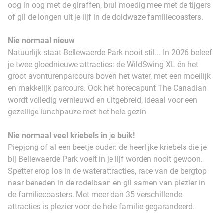
oog in oog met de giraffen, brul moedig mee met de tijgers
of gil de longen uit je lijf in de doldwaze familiecoasters.
Nie normaal nieuw
Natuurlijk staat Bellewaerde Park nooit stil... In 2026 beleef
je twee gloednieuwe attracties: de WildSwing XL én het
groot avonturenparcours boven het water, met een moeilijk
en makkelijk parcours. Ook het horecapunt The Canadian
wordt volledig vernieuwd en uitgebreid, ideaal voor een
gezellige lunchpauze met het hele gezin.
Nie normaal veel kriebels in je buik!
Piepjong of al een beetje ouder: de heerlijke kriebels die je
bij Bellewaerde Park voelt in je lijf worden nooit gewoon.
Spetter erop los in de waterattracties, race van de bergtop
naar beneden in de rodelbaan en gil samen van plezier in
de familiecoasters. Met meer dan 35 verschillende
attracties is plezier voor de hele familie gegarandeerd.