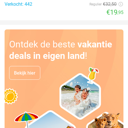
Verkocht: 442
€32
,50
Regulier
€19
,95
Ontdek de beste
vakantie
deals in eigen land
!
Bekijk hier