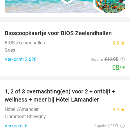
favorite_border
Bioscoopkaartje voor BIOS Zeelandhallen
31%
BIOS Zeelandhallen
9.5
star
Goes
Verkocht: 2.628
€12
,95
Regulier
€8
,95
favorite_border
1, 2 of 3 overnachting(en) voor 2 + ontbijt +
32%
NEW
wellness + meer bij Hôtel L'Amandier
TODAY
Hôtel L'Amandier
9.9
star
Libramont-Chevigny
Verkocht: 6
€191
Regulier