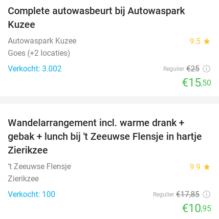
Complete autowasbeurt bij Autowaspark
38%
Kuzee
Autowaspark Kuzee
9.5
star
Goes (+2 locaties)
Verkocht: 3.002
€25
Regulier
€15
,50
favorite_border
Wandelarrangement incl. warme drank +
39%
gebak + lunch bij 't Zeeuwse Flensje in hartje
Zierikzee
‘t Zeeuwse Flensje
9.9
star
Zierikzee
Verkocht: 100
€17
,85
Regulier
€10
,95