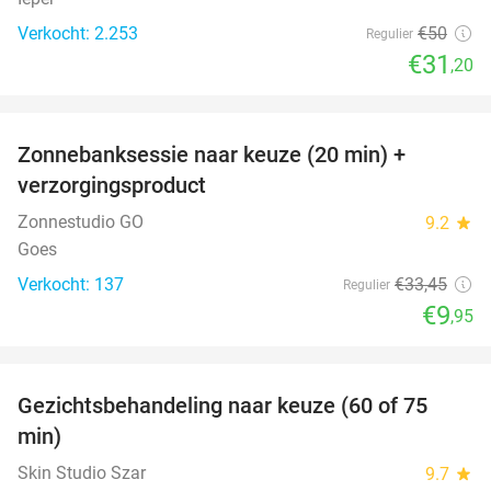
Verkocht: 2.253
€50
Regulier
€31
,20
favorite_border
Zonnebanksessie naar keuze (20 min) +
70%
verzorgingsproduct
Zonnestudio GO
9.2
star
Goes
Verkocht: 137
€33
,45
Regulier
€9
,95
favorite_border
Gezichtsbehandeling naar keuze (60 of 75
52%
min)
Skin Studio Szar
9.7
star