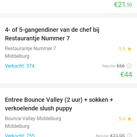
€21
,50
favorite_border
4- of 5-gangendiner van de chef bij
33%
Restaurantje Nummer 7
Restaurantje Nummer 7
9.6
star
Middelburg
Verkocht: 374
€66
Regulier
€44
favorite_border
Entree Bounce Valley (2 uur) + sokken +
50%
verkoelende slush puppy
Bounce Valley Middelburg
9.4
star
Middelburg
Verkocht: 755
€21
,95
Regulier