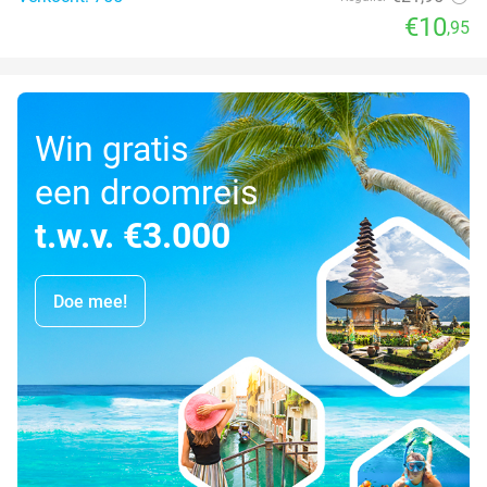
€10
,95
Win gratis
een droomreis
t.w.v. €3.000
Doe mee!