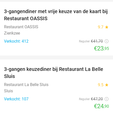
3-gangendiner met vrije keuze van de kaart bij
43%
Restaurant OASSIS
Restaurant OASSIS
9.7
star
Zierikzee
Verkocht: 412
€41
,70
Regulier
€23
,95
favorite_border
3-gangen keuzediner bij Restaurant La Belle
47%
Sluis
Restaurant La Belle Sluis
9.5
star
Sluis
Verkocht: 107
€47
,20
Regulier
€24
,90