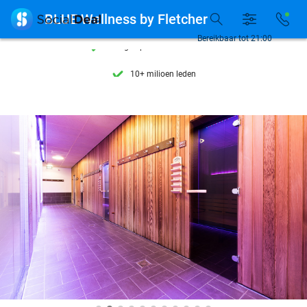
Ontdek 15.000+ deals

BLUE Wellness by Fletcher
7 dagen per week beschikbaar
Bereikbaar tot 21:00
10+ miljoen leden
9,4
op basis van
206.142 reviews
Ontdek 15.000+ deals
7 dagen per week beschikbaar
10+ miljoen leden