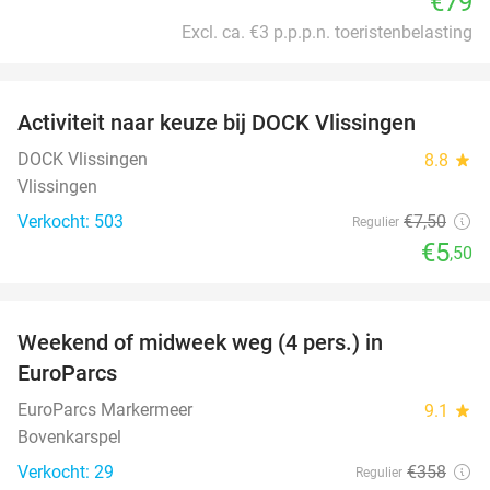
€79
Excl. ca. €3 p.p.p.n. toeristenbelasting
favorite_border
Activiteit naar keuze bij DOCK Vlissingen
27%
DOCK Vlissingen
8.8
star
Vlissingen
Verkocht: 503
€7
,50
Regulier
€5
,50
favorite_border
Weekend of midweek weg (4 pers.) in
25%
EuroParcs
EuroParcs Markermeer
9.1
star
Bovenkarspel
Verkocht: 29
€358
Regulier