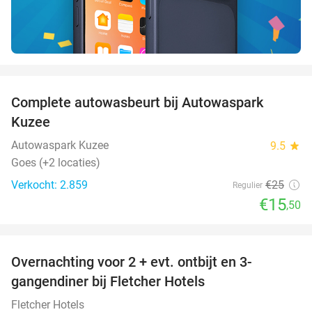
favorite_border
Complete autowasbeurt bij Autowaspark
38%
Kuzee
Autowaspark Kuzee
9.5
star
Goes (+2 locaties)
Verkocht: 2.859
€25
Regulier
€15
,50
favorite_border
Overnachting voor 2 + evt. ontbijt en 3-
gangendiner bij Fletcher Hotels
Fletcher Hotels