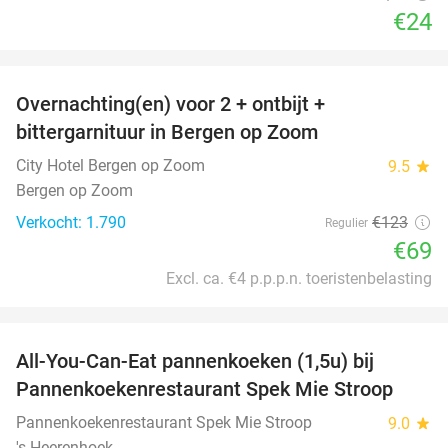
€24
favorite_border
Overnachting(en) voor 2 + ontbijt +
44%
bittergarnituur in Bergen op Zoom
City Hotel Bergen op Zoom
9.5
star
Bergen op Zoom
Verkocht: 1.790
€123
Regulier
€69
Excl. ca. €4 p.p.p.n. toeristenbelasting
favorite_border
All-You-Can-Eat pannenkoeken (1,5u) bij
57%
Pannenkoekenrestaurant Spek Mie Stroop
Pannenkoekenrestaurant Spek Mie Stroop
9.0
star
's-Heerenhoek