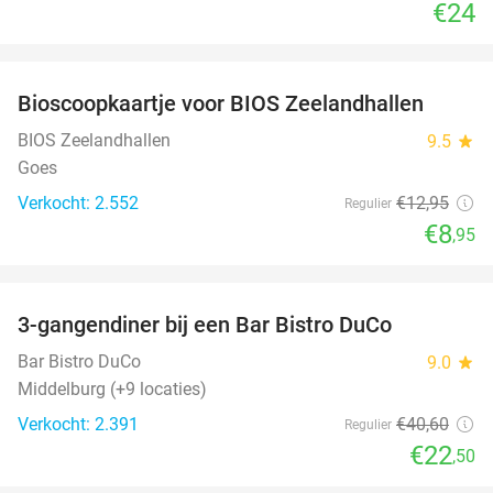
€24
favorite_border
Bioscoopkaartje voor BIOS Zeelandhallen
31%
BIOS Zeelandhallen
9.5
star
Goes
Verkocht: 2.552
€12
,95
Regulier
€8
,95
favorite_border
3-gangendiner bij een Bar Bistro DuCo
45%
Bar Bistro DuCo
9.0
star
Middelburg (+9 locaties)
Verkocht: 2.391
€40
,60
Regulier
€22
,50
favorite_border