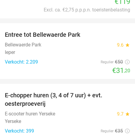
€119
Excl. ca. €2,75 p.p.p.n. toeristenbelasting
favorite_border
Entree tot Bellewaerde Park
38%
Bellewaerde Park
9.6
star
Ieper
Verkocht: 2.209
€50
Regulier
€31
,20
favorite_border
E-chopper huren (3, 4 of 7 uur) + evt.
39%
oesterproeverij
E-scooter huren Yerseke
9.7
star
Yerseke
Verkocht: 399
€35
Regulier