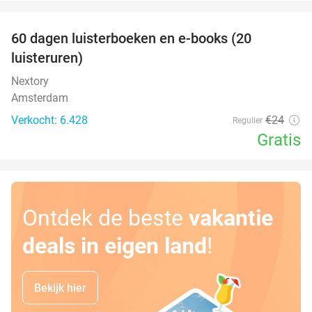
favorite_border
100%
60 dagen luisterboeken en e-books (20
luisteruren)
Nextory
Amsterdam
Verkocht: 6.428
€24
Regulier
Gratis
Ontdek de beste
vakantie
deals in eigen land
!
Bekijk hier