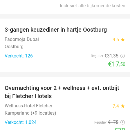
Inclusief alle bijkomende kosten
favorite_border
3-gangen keuzediner in hartje Oostburg
44%
Fadomoja Dubai
9.6
star
Oostburg
Verkocht: 126
€31
,35
Regulier
€17
,50
favorite_border
Overnachting voor 2 + wellness + evt. ontbijt
55%
bij Fletcher Hotels
Wellness-Hotel Fletcher
7.4
star
Kamperland (+9 locaties)
Verkocht: 1.024
€175
Regulier