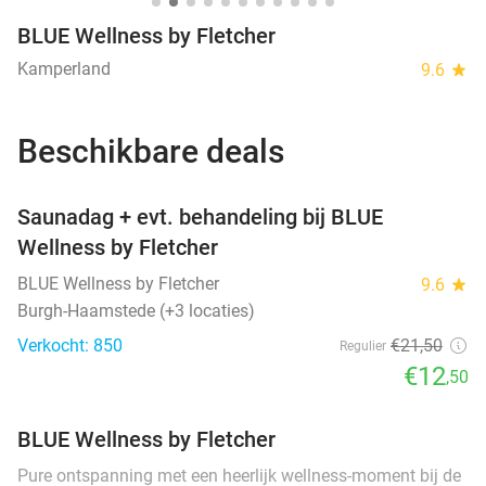
BLUE Wellness by Fletcher
Kamperland
9.6
star
Beschikbare deals
favorite_border
Saunadag + evt. behandeling bij BLUE
Wellness by Fletcher
BLUE Wellness by Fletcher
9.6
star
Burgh-Haamstede (+3 locaties)
Verkocht: 850
€21
,50
Regulier
€12
,50
BLUE Wellness by Fletcher
Pure ontspanning met een heerlijk wellness-moment bij de