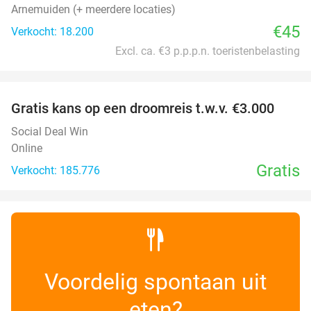
Arnemuiden (+ meerdere locaties)
€45
Verkocht: 18.200
Excl. ca. €3 p.p.p.n. toeristenbelasting
favorite_border
Gratis kans op een droomreis t.w.v. €3.000
Social Deal Win
Online
Gratis
Verkocht: 185.776
Voordelig spontaan uit
eten?