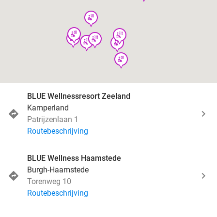
wellness
wellness
wellness
wellness
wellness
wellness
wellness
wellness
BLUE Wellnessresort Zeeland
Kamperland
Patrijzenlaan 1
Routebeschrijving
BLUE Wellness Haamstede
Burgh-Haamstede
Torenweg 10
Routebeschrijving