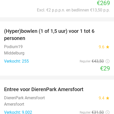
€269
Excl. €2 p.p.p.n. en bedlinnen €13,50 p.p.
favorite_border
(Hyper)bowlen (1 of 1,5 uur) voor 1 tot 6
33%
personen
Podium19
9.6
star
Middelburg
Verkocht: 255
€43
,50
Regulier
€29
favorite_border
Entree voor DierenPark Amersfoort
24%
DierenPark Amersfoort
9.4
star
Amersfoort
Verkocht: 9.002
€31
,50
Regulier