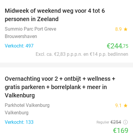
Midweek of weekend weg voor 4 tot 6
personen in Zeeland
Summio Parc Port Greve
8.9
star
Brouwershaven
€244
Verkocht: 497
,75
Excl. ca. €2,83 p.p.p.n. en €14 p.p. bedlinnen
favorite_border
Overnachting voor 2 + ontbijt + wellness +
33%
gratis parkeren + borrelplank + meer in
Valkenburg
Parkhotel Valkenburg
9.1
star
Valkenburg
Verkocht: 133
€254
Regulier
€169