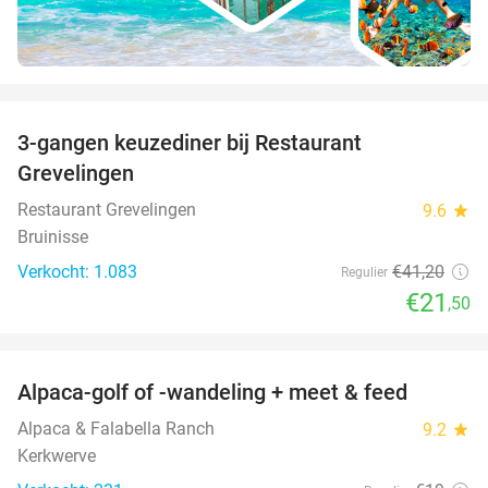
favorite_border
3-gangen keuzediner bij Restaurant
48%
Grevelingen
Restaurant Grevelingen
9.6
star
Bruinisse
Verkocht: 1.083
€41
,20
Regulier
€21
,50
favorite_border
Alpaca-golf of -wandeling + meet & feed
24%
Alpaca & Falabella Ranch
9.2
star
Kerkwerve