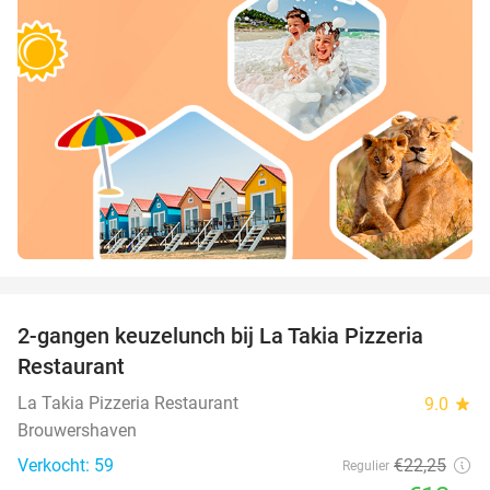
favorite_border
2-gangen keuzelunch bij La Takia Pizzeria
42%
Restaurant
La Takia Pizzeria Restaurant
9.0
star
Brouwershaven
Verkocht: 59
€22
,25
Regulier