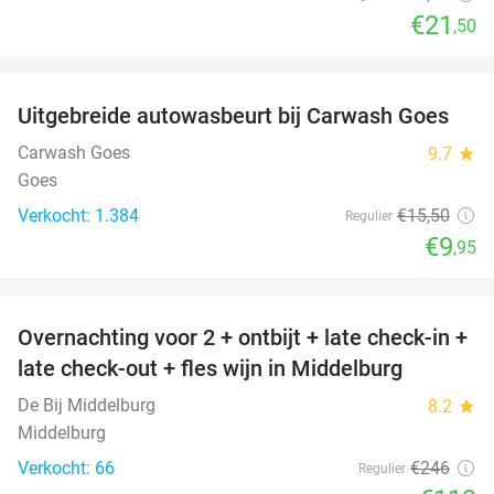
€21
,50
favorite_border
Uitgebreide autowasbeurt bij Carwash Goes
36%
Carwash Goes
9.7
star
Goes
Verkocht: 1.384
€15
,50
Regulier
€9
,95
favorite_border
Overnachting voor 2 + ontbijt + late check-in +
52%
late check-out + fles wijn in Middelburg
De Bij Middelburg
8.2
star
Middelburg
Verkocht: 66
€246
Regulier