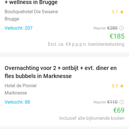
+ wellness in Brugge
Boutiquehotel Die Swaene
9.7
star
Brugge
Verkocht: 207
€280
Regulier
€185
Excl. ca. €4 p.p.p.n. toeristenbelasting
favorite_border
Overnachting voor 2 + ontbijt + evt. diner en
37%
fles bubbels in Marknesse
Hotel de Pionier
8.9
star
Marknesse
Verkocht: 88
€110
Regulier
€69
Inclusief alle bijkomende kosten
favorite_border