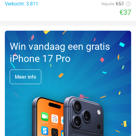
Verkocht: 3.811
€57
Regulier
€37
Win vandaag een gratis
iPhone 17 Pro
Meer info