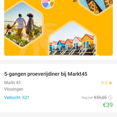
favorite_border
5-gangen proeverijdiner bij Markt45
34%
Markt 45
9.5
star
Vlissingen
Verkocht: 621
€59
,05
Regulier
€39
favorite_border