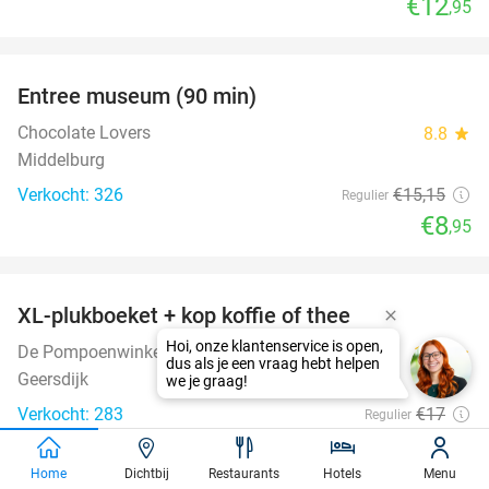
€12
,95
favorite_border
Entree museum (90 min)
41%
Chocolate Lovers
8.8
star
Middelburg
Verkocht: 326
€15
,15
Regulier
€8
,95
favorite_border
XL-plukboeket + kop koffie of thee
41%
De Pompoenwinkel
10.0
star
Geersdijk
Verkocht: 283
€17
Regulier
€9
,95
Home
Dichtbij
Restaurants
Hotels
Menu
favorite_border