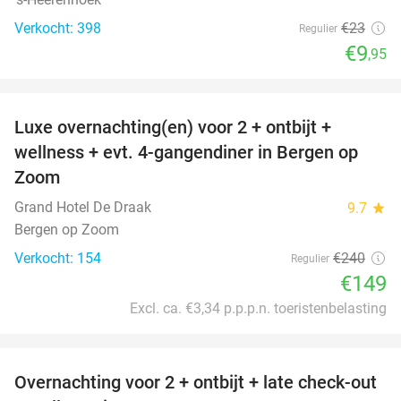
Verkocht: 398
€23
Regulier
€9
,95
favorite_border
Luxe overnachting(en) voor 2 + ontbijt +
38%
wellness + evt. 4-gangendiner in Bergen op
Zoom
Grand Hotel De Draak
9.7
star
Bergen op Zoom
Verkocht: 154
€240
Regulier
€149
Excl. ca. €3,34 p.p.p.n. toeristenbelasting
favorite_border
Overnachting voor 2 + ontbijt + late check-out
34%