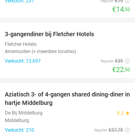
Verkocht: 231
€19
Regulier
€14
,50
favorite_border
3-gangendiner bij Fletcher Hotels
42%
Fletcher Hotels
Arnemuiden (+ meerdere locaties)
Verkocht: 13.697
€39
Regulier
€22
,50
favorite_border
Aziatisch 3- of 4-gangen shared dining-diner in
36%
hartje Middelburg
De Bij Middelburg
8.2
star
Middelburg
Verkocht: 210
€37
,75
Regulier