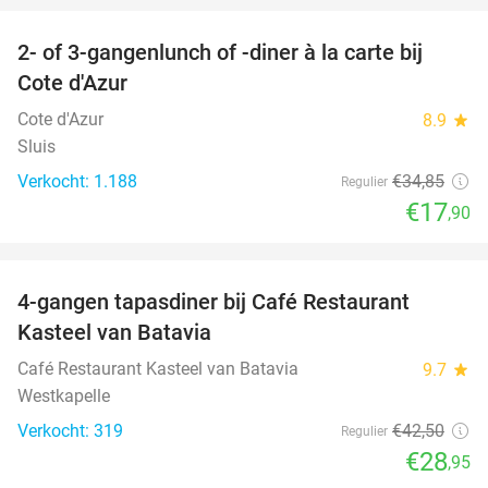
2- of 3-gangenlunch of -diner à la carte bij
49%
Cote d'Azur
Cote d'Azur
8.9
star
Sluis
Verkocht: 1.188
€34
,85
Regulier
€17
,90
favorite_border
4-gangen tapasdiner bij Café Restaurant
32%
Kasteel van Batavia
Café Restaurant Kasteel van Batavia
9.7
star
Westkapelle
Verkocht: 319
€42
,50
Regulier
€28
,95