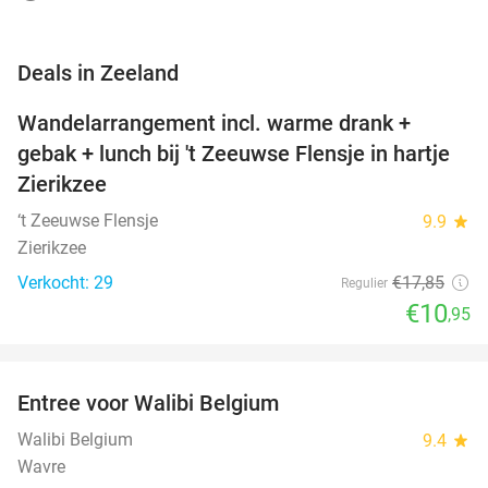
favorite_border
Deals in Zeeland
Wandelarrangement incl. warme drank +
39%
NEW
gebak + lunch bij 't Zeeuwse Flensje in hartje
TODAY
Zierikzee
‘t Zeeuwse Flensje
9.9
star
Zierikzee
Verkocht: 29
€17
,85
Regulier
€10
,95
favorite_border
Entree voor Walibi Belgium
35%
Walibi Belgium
9.4
star
Wavre