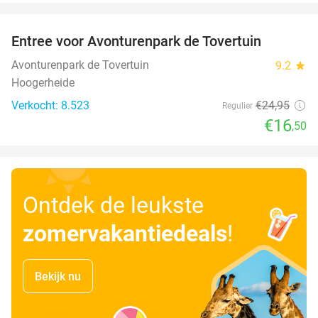
favorite_border
Entree voor Avonturenpark de Tovertuin
34%
Avonturenpark de Tovertuin
9.2
star
Hoogerheide
Verkocht: 8.523
€24
,95
Regulier
€16
,50
Ontdek de leukste
zomervakantiedeals
!
Bekijk nu