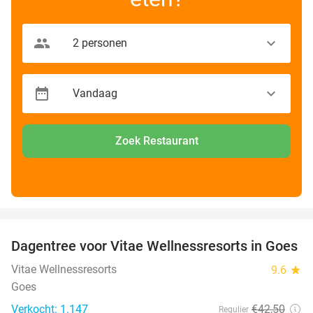
Zoek Restaurant
favorite_border
Dagentree voor Vitae Wellnessresorts in Goes
49%
Vitae Wellnessresorts
9.6
star
Goes
Verkocht: 1.147
€42
,50
Regulier