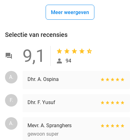
Meer weergeven
Selectie van recensies
9,1
94
A.
Dhr. A. Ospina
F.
Dhr. F. Yusuf
A.
Mevr. A. Spranghers
gewoon super