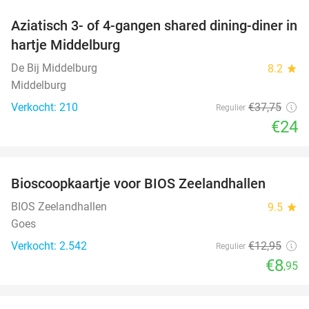
Aziatisch 3- of 4-gangen shared dining-diner in
36%
hartje Middelburg
De Bij Middelburg
8.2
star
Middelburg
Verkocht: 210
€37
,75
Regulier
€24
favorite_border
Bioscoopkaartje voor BIOS Zeelandhallen
31%
BIOS Zeelandhallen
9.5
star
Goes
Verkocht: 2.542
€12
,95
Regulier
€8
,95
favorite_border