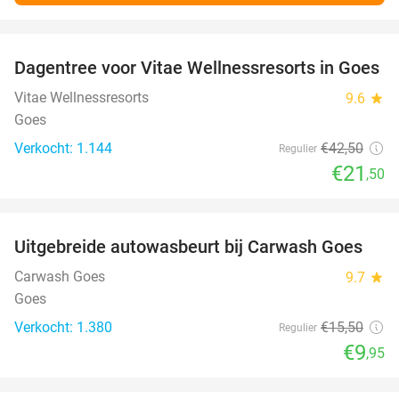
favorite_border
Dagentree voor Vitae Wellnessresorts in Goes
49%
Vitae Wellnessresorts
9.6
star
Goes
Verkocht: 1.144
€42
,50
Regulier
€21
,50
favorite_border
Uitgebreide autowasbeurt bij Carwash Goes
36%
Carwash Goes
9.7
star
Goes
Verkocht: 1.380
€15
,50
Regulier
€9
,95
favorite_border