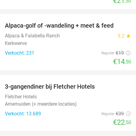
€21
,50
favorite_border
Alpaca-golf of -wandeling + meet & feed
24%
Alpaca & Falabella Ranch
9.2
star
Kerkwerve
Verkocht: 231
€19
Regulier
€14
,50
favorite_border
3-gangendiner bij Fletcher Hotels
42%
Fletcher Hotels
Arnemuiden (+ meerdere locaties)
Verkocht: 13.689
€39
Regulier
€22
,50
favorite_border