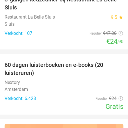
47%
Sluis
Restaurant La Belle Sluis
9.5
star
Sluis
Verkocht: 107
€47
,20
Regulier
€24
,90
favorite_border
100%
60 dagen luisterboeken en e-books (20
luisteruren)
Nextory
Amsterdam
Verkocht: 6.428
€24
Regulier
Gratis