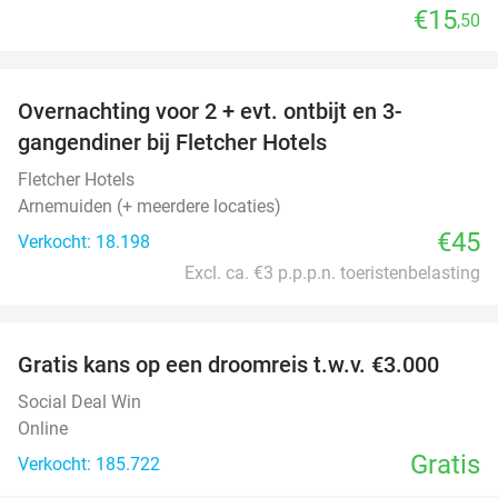
€15
,50
favorite_border
Overnachting voor 2 + evt. ontbijt en 3-
gangendiner bij Fletcher Hotels
Fletcher Hotels
Arnemuiden (+ meerdere locaties)
€45
Verkocht: 18.198
Excl. ca. €3 p.p.p.n. toeristenbelasting
favorite_border
Gratis kans op een droomreis t.w.v. €3.000
Social Deal Win
Online
Gratis
Verkocht: 185.722