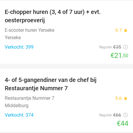
E-chopper huren (3, 4 of 7 uur) + evt.
39%
oesterproeverij
E-scooter huren Yerseke
9.7
star
Yerseke
Verkocht: 399
€35
Regulier
€21
,50
favorite_border
4- of 5-gangendiner van de chef bij
33%
Restaurantje Nummer 7
Restaurantje Nummer 7
9.6
star
Middelburg
Verkocht: 374
€66
Regulier
€44
favorite_border