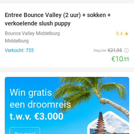
Entree Bounce Valley (2 uur) + sokken +
50%
verkoelende slush puppy
Bounce Valley Middelburg
9.4
star
Middelburg
Verkocht: 755
€21
,95
Regulier
€10
,95
Win gratis
een droomreis
t.w.v. €3.000