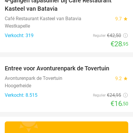
4-gangen tapasdiner bij Café Restaurant
32%
Kasteel van Batavia
Café Restaurant Kasteel van Batavia
9.7
star
Westkapelle
Verkocht: 319
€42
,50
Regulier
€28
,95
favorite_border
Entree voor Avonturenpark de Tovertuin
34%
Avonturenpark de Tovertuin
9.2
star
Hoogerheide
Verkocht: 8.515
€24
,95
Regulier
€16
,50