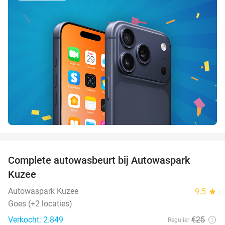
favorite_border
Complete autowasbeurt bij Autowaspark
38%
Kuzee
Autowaspark Kuzee
9.5
star
Goes (+2 locaties)
Verkocht: 2.849
€25
Regulier