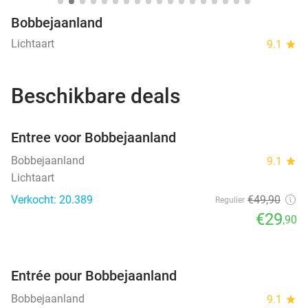
Bobbejaanland
Lichtaart
9.1
star
Beschikbare deals
favorite_border
Entree voor Bobbejaanland
Bobbejaanland
9.1
star
Lichtaart
Verkocht: 20.389
€49
,90
Regulier
€29
,90
favorite_border
Entrée pour Bobbejaanland
Bobbejaanland
9.1
star