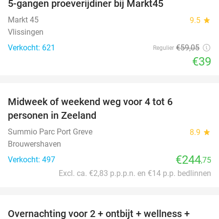
5-gangen proeverijdiner bij Markt45
34%
Markt 45
9.5
star
Vlissingen
Verkocht: 621
€59
,05
Regulier
€39
favorite_border
Midweek of weekend weg voor 4 tot 6
personen in Zeeland
Summio Parc Port Greve
8.9
star
Brouwershaven
€244
Verkocht: 497
,75
Excl. ca. €2,83 p.p.p.n. en €14 p.p. bedlinnen
favorite_border
Overnachting voor 2 + ontbijt + wellness +
33%