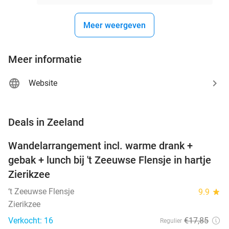
Meer weergeven
Meer informatie
Website
favorite_border
Deals in Zeeland
Wandelarrangement incl. warme drank +
39%
NEW
gebak + lunch bij 't Zeeuwse Flensje in hartje
TODAY
Zierikzee
‘t Zeeuwse Flensje
9.9
star
Zierikzee
Verkocht: 16
€17
,85
Regulier