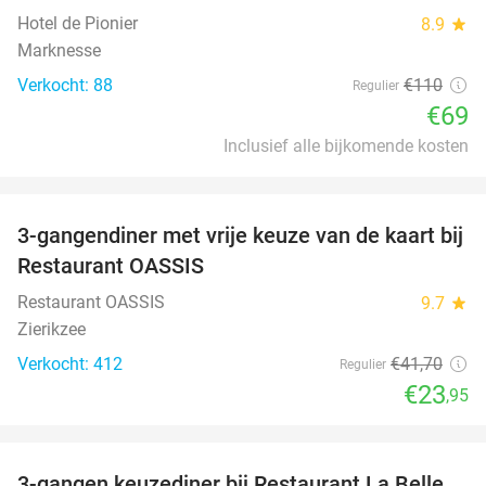
Hotel de Pionier
8.9
star
Marknesse
Verkocht: 88
€110
Regulier
€69
Inclusief alle bijkomende kosten
favorite_border
3-gangendiner met vrije keuze van de kaart bij
43%
Restaurant OASSIS
Restaurant OASSIS
9.7
star
Zierikzee
Verkocht: 412
€41
,70
Regulier
€23
,95
favorite_border
3-gangen keuzediner bij Restaurant La Belle