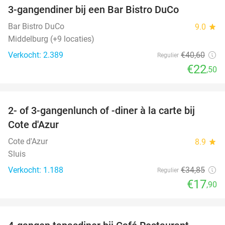
3-gangendiner bij een Bar Bistro DuCo
45%
Bar Bistro DuCo
9.0
star
Middelburg (+9 locaties)
Verkocht: 2.389
€40
,60
Regulier
€22
,50
favorite_border
2- of 3-gangenlunch of -diner à la carte bij
49%
Cote d'Azur
Cote d'Azur
8.9
star
Sluis
Verkocht: 1.188
€34
,85
Regulier
€17
,90
favorite_border