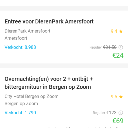
favorite_border
Entree voor DierenPark Amersfoort
24%
DierenPark Amersfoort
9.4
star
Amersfoort
Verkocht: 8.988
€31
,50
Regulier
€24
favorite_border
Overnachting(en) voor 2 + ontbijt +
44%
bittergarnituur in Bergen op Zoom
City Hotel Bergen op Zoom
9.5
star
Bergen op Zoom
Verkocht: 1.790
€123
Regulier
€69