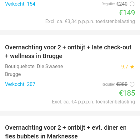
Verkocht: 154
€240
Regulier
€149
Excl. ca. €3,34 p.p.p.n. toeristenbelasting
favorite_border
Overnachting voor 2 + ontbijt + late check-out
34%
+ wellness in Brugge
Boutiquehotel Die Swaene
9.7
star
Brugge
Verkocht: 207
€280
Regulier
€185
Excl. ca. €4 p.p.p.n. toeristenbelasting
favorite_border
Overnachting voor 2 + ontbijt + evt. diner en
37%
fles bubbels in Marknesse