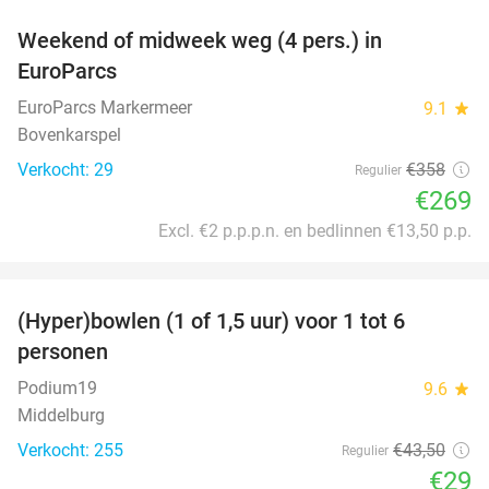
Weekend of midweek weg (4 pers.) in
25%
EuroParcs
EuroParcs Markermeer
9.1
star
Bovenkarspel
Verkocht: 29
€358
Regulier
€269
Excl. €2 p.p.p.n. en bedlinnen €13,50 p.p.
favorite_border
(Hyper)bowlen (1 of 1,5 uur) voor 1 tot 6
33%
personen
Podium19
9.6
star
Middelburg
Verkocht: 255
€43
,50
Regulier
€29