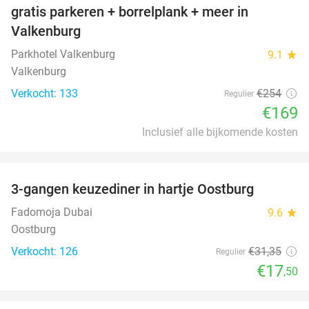
gratis parkeren + borrelplank + meer in
Valkenburg
Parkhotel Valkenburg
9.1
star
Valkenburg
Verkocht: 133
€254
Regulier
€169
Inclusief alle bijkomende kosten
favorite_border
3-gangen keuzediner in hartje Oostburg
44%
Fadomoja Dubai
9.6
star
Oostburg
Verkocht: 126
€31
,35
Regulier
€17
,50
favorite_border