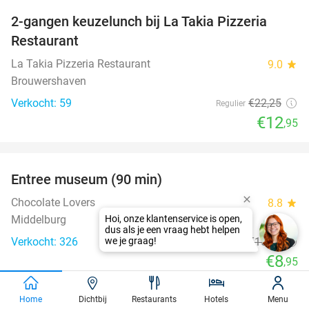
2-gangen keuzelunch bij La Takia Pizzeria
42%
Restaurant
La Takia Pizzeria Restaurant
9.0
star
Brouwershaven
Verkocht: 59
€22
,25
Regulier
€12
,95
favorite_border
Entree museum (90 min)
41%
Chocolate Lovers
8.8
star
Middelburg
Verkocht: 326
€15
,15
Regulier
€8
,95
favorite_border
Home
Dichtbij
Restaurants
Hotels
Menu