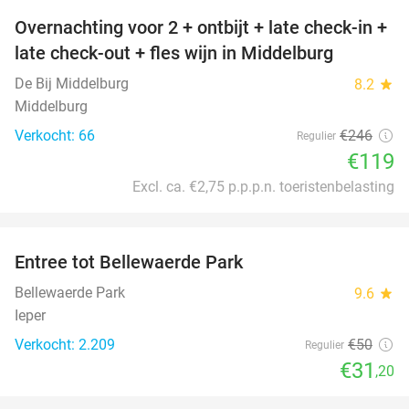
Overnachting voor 2 + ontbijt + late check-in +
52%
late check-out + fles wijn in Middelburg
De Bij Middelburg
8.2
star
Middelburg
Verkocht: 66
€246
Regulier
€119
Excl. ca. €2,75 p.p.p.n. toeristenbelasting
favorite_border
Entree tot Bellewaerde Park
38%
Bellewaerde Park
9.6
star
Ieper
Verkocht: 2.209
€50
Regulier
€31
,20
favorite_border