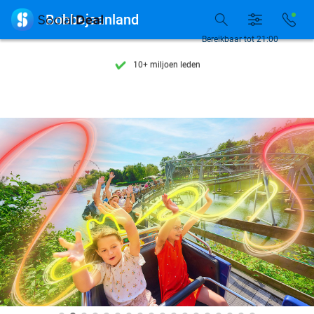
Ontdek 15.000+ deals

Bobbejaanland
7 dagen per week beschikbaar
Bereikbaar tot 21:00
10+ miljoen leden
9,4
op basis van
206.138 reviews
Ontdek 15.000+ deals
7 dagen per week beschikbaar
10+ miljoen leden