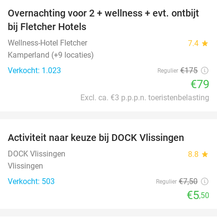
Overnachting voor 2 + wellness + evt. ontbijt
55%
bij Fletcher Hotels
Wellness-Hotel Fletcher
7.4
star
Kamperland (+9 locaties)
Verkocht: 1.023
€175
Regulier
€79
Excl. ca. €3 p.p.p.n. toeristenbelasting
favorite_border
Activiteit naar keuze bij DOCK Vlissingen
27%
DOCK Vlissingen
8.8
star
Vlissingen
Verkocht: 503
€7
,50
Regulier
€5
,50
favorite_border