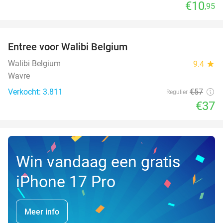
€10
,95
favorite_border
Entree voor Walibi Belgium
35%
Walibi Belgium
9.4
star
Wavre
Verkocht: 3.811
€57
Regulier
€37
Win vandaag een gratis
iPhone 17 Pro
Meer info