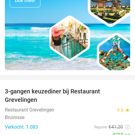
Doe mee!
favorite_border
3-gangen keuzediner bij Restaurant
48%
Grevelingen
Restaurant Grevelingen
9.6
star
Bruinisse
Verkocht: 1.083
€41
,20
Regulier