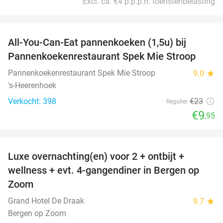
Excl. ca. €4 p.p.p.n. toeristenbelasting
favorite_border
All-You-Can-Eat pannenkoeken (1,5u) bij
57%
Pannenkoekenrestaurant Spek Mie Stroop
Pannenkoekenrestaurant Spek Mie Stroop
9.0
star
's-Heerenhoek
Verkocht: 398
€23
Regulier
€9
,95
favorite_border
Luxe overnachting(en) voor 2 + ontbijt +
38%
wellness + evt. 4-gangendiner in Bergen op
Zoom
Grand Hotel De Draak
9.7
star
Bergen op Zoom