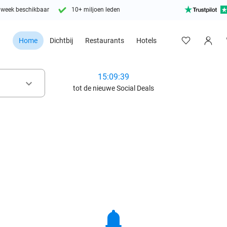
 week beschikbaar
10+ miljoen leden
Home
Dichtbij
Restaurants
Hotels
15:09:38
keyboard_arrow_down
tot de nieuwe Social Deals
notifications