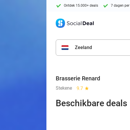
Ontdek 15.000+ deals
7 dagen per
Zeeland
Brasserie Renard
Stekene
9.7
star
Beschikbare deals