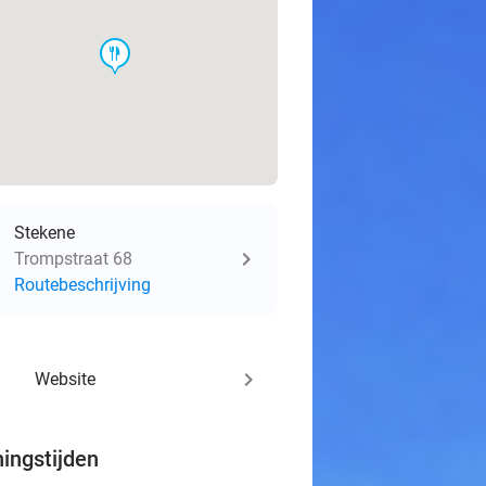
food
Stekene
Trompstraat 68
Routebeschrijving
keyboard_arrow_right
Website
ingstijden