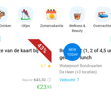
Drinken
Uitjes
Zomervakantie
Wellness &
Overnacht
Beauty
favorite_border
n
43%
e van de kaart bij
Rondvaart (1, 2 of 4,5 u
NEW
TODAY
gebak of lunch
Waterpoort Rondvaarten
9.7
star
De Heen (+3 locaties)
€41
,70
Verkocht: 7
Regulier
€23
,95