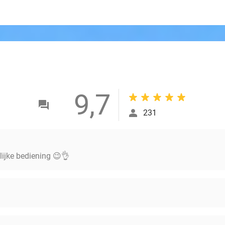
9,7
231
elijke bediening 😉👌