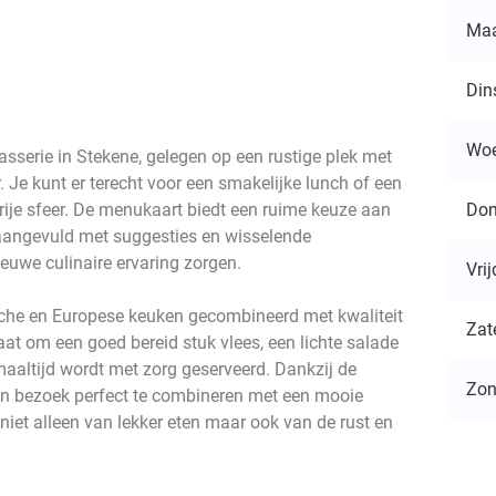
Ma
Din
Wo
rasserie in Stekene, gelegen op een rustige plek met
. Je kunt er terecht voor een smakelijke lunch of een
Don
rije sfeer. De menukaart biedt een ruime keuze aan
, aangevuld met suggesties en wisselende
uwe culinaire ervaring zorgen.
Vri
sche en Europese keuken gecombineerd met kwaliteit
Zat
aat om een goed bereid stuk vlees, een lichte salade
maaltijd wordt met zorg geserveerd. Dankzij de
Zo
en bezoek perfect te combineren met een mooie
 niet alleen van lekker eten maar ook van de rust en