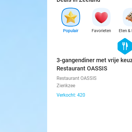
Populair
Favorieten
Eten & 
hexago
food
3-gangendiner met vrije keuz
Restaurant OASSIS
Restaurant OASSIS
Zierikzee
Verkocht: 420