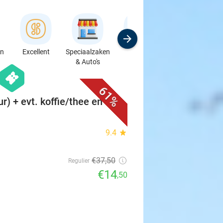
en
Excellent
Speciaalzaken
Sport
Cursussen &
& Auto's
Workshops
favorite_border
hexagon
events
61%
ur) + evt. koffie/thee en
9.4
star
€37
,50
Regulier
€14
,50