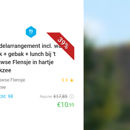
favorite_border
hexagon
food
39%
elarrangement incl. warme
 + gebak + lunch bij 't
wse Flensje in hartje
ikzee
euwse Flensje
9.9
star
zee
cht: 98
€17
,85
Regulier
€10
,95