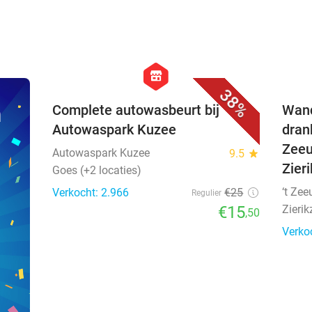
favorite_border
hexagon
store
38%
n
Complete autowasbeurt bij
Wand
Autowaspark Kuzee
drank
Zeeu
Autowaspark Kuzee
9.5
star
Zier
Goes (+2 locaties)
‘t Ze
Verkocht: 2.966
€25
Regulier
€15
Zierik
,50
Verko