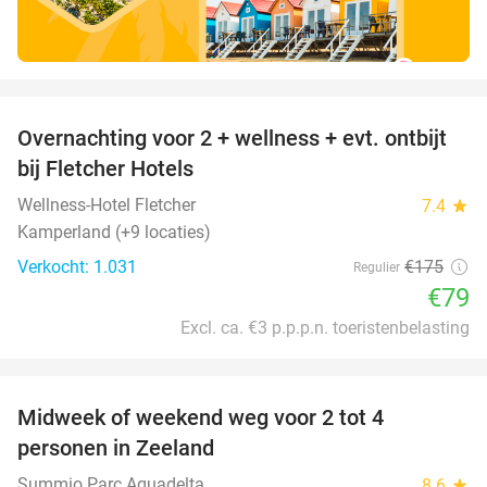
favorite_border
Overnachting voor 2 + wellness + evt. ontbijt
55%
bij Fletcher Hotels
Wellness-Hotel Fletcher
7.4
star
Kamperland (+9 locaties)
Verkocht: 1.031
€175
Regulier
€79
Excl. ca. €3 p.p.p.n. toeristenbelasting
favorite_border
Midweek of weekend weg voor 2 tot 4
personen in Zeeland
Summio Parc Aquadelta
8.6
star