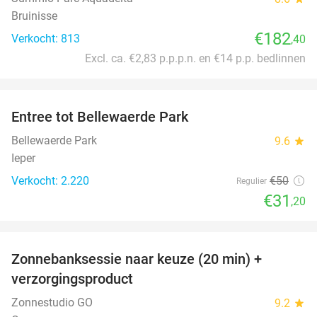
Bruinisse
€182
Verkocht: 813
,40
Excl. ca. €2,83 p.p.p.n. en €14 p.p. bedlinnen
favorite_border
Entree tot Bellewaerde Park
38%
Bellewaerde Park
9.6
star
Ieper
Verkocht: 2.220
€50
Regulier
€31
,20
favorite_border
Zonnebanksessie naar keuze (20 min) +
70%
verzorgingsproduct
Zonnestudio GO
9.2
star