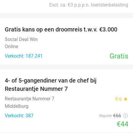
Excl. ca. €3 p.p.p.n. toeristenbelasting
favorite_border
Gratis kans op een droomreis t.w.v. €3.000
Social Deal Win
Online
Gratis
Verkocht: 187.241
favorite_border
4- of 5-gangendiner van de chef bij
33%
Restaurantje Nummer 7
Restaurantje Nummer 7
9.6
star
Middelburg
Verkocht: 387
€66
Regulier
€44