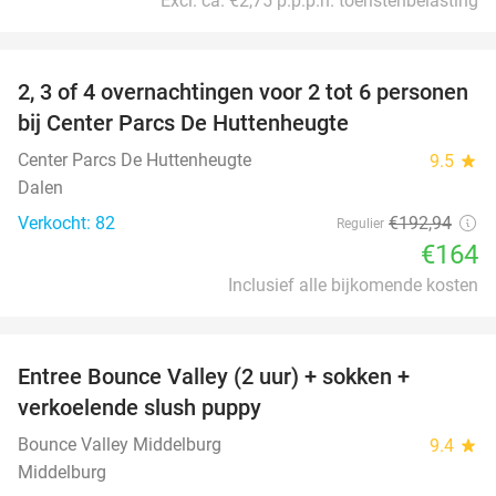
Excl. ca. €2,75 p.p.p.n. toeristenbelasting
favorite_border
2, 3 of 4 overnachtingen voor 2 tot 6 personen
15%
bij Center Parcs De Huttenheugte
Center Parcs De Huttenheugte
9.5
star
Dalen
Verkocht: 82
€192
,94
Regulier
€164
Inclusief alle bijkomende kosten
favorite_border
Entree Bounce Valley (2 uur) + sokken +
50%
verkoelende slush puppy
Bounce Valley Middelburg
9.4
star
Middelburg