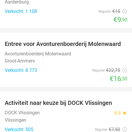
Aardenburg
Verkocht: 1.108
€15
Regulier
€9
,90
favorite_border
Entree voor Avonturenboerderij Molenwaard
27%
Avonturenboerderij Molenwaard
Groot-Ammers
Verkocht: 8.773
€22
,75
Regulier
€16
,50
favorite_border
Activiteit naar keuze bij DOCK Vlissingen
27%
DOCK Vlissingen
8.8
star
Vlissingen
Verkocht: 505
€7
,50
Regulier