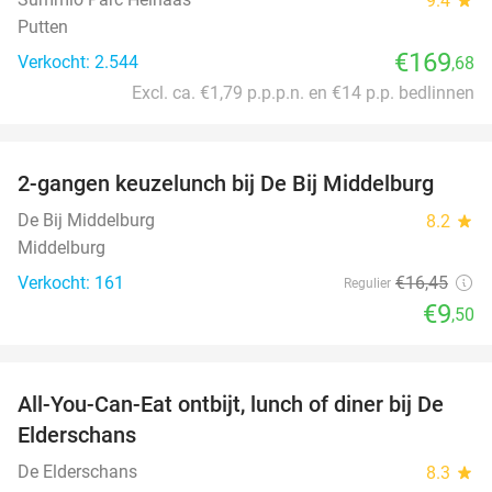
9.4
Putten
€169
Verkocht: 2.544
,68
Excl. ca. €1,79 p.p.p.n. en €14 p.p. bedlinnen
favorite_border
2-gangen keuzelunch bij De Bij Middelburg
42%
De Bij Middelburg
8.2
star
Middelburg
Verkocht: 161
€16
,45
Regulier
€9
,50
favorite_border
All-You-Can-Eat ontbijt, lunch of diner bij De
34%
Elderschans
De Elderschans
8.3
star