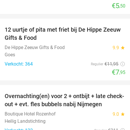
€5
,50
favorite_border
12 uurtje of pita met friet bij De Hippe Zeeuw
33%
Gifts & Food
De Hippe Zeeuw Gifts & Food
9.9
star
Goes
Verkocht: 364
€11
,95
Regulier
€7
,95
favorite_border
Overnachting(en) voor 2 + ontbijt + late check-
53%
out + evt. fles bubbels nabij Nijmegen
Boutique Hotel Rozenhof
9.0
star
Heilig Landstichting