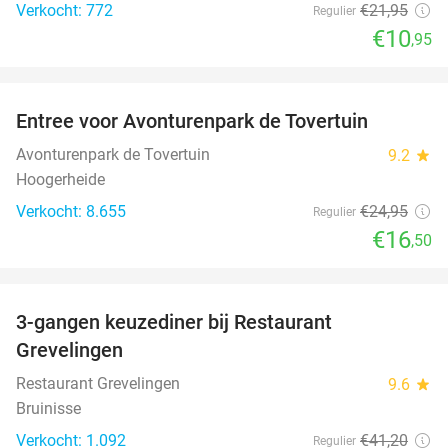
Verkocht: 772
€21
,95
Regulier
€10
,95
favorite_border
Entree voor Avonturenpark de Tovertuin
34%
Avonturenpark de Tovertuin
9.2
star
Hoogerheide
Verkocht: 8.655
€24
,95
Regulier
€16
,50
favorite_border
3-gangen keuzediner bij Restaurant
48%
Grevelingen
Restaurant Grevelingen
9.6
star
Bruinisse
Verkocht: 1.092
€41
,20
Regulier