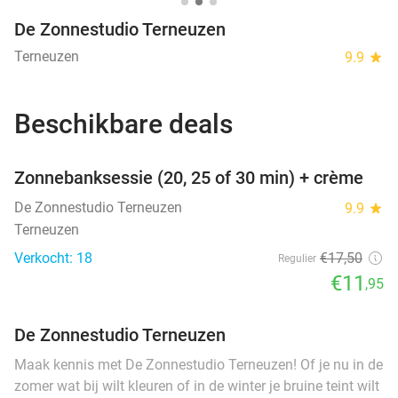
De Zonnestudio Terneuzen
Terneuzen
9.9
star
Beschikbare deals
favorite_border
Zonnebanksessie (20, 25 of 30 min) + crème
De Zonnestudio Terneuzen
9.9
star
Terneuzen
Verkocht: 18
€17
,50
Regulier
€11
,95
De Zonnestudio Terneuzen
Maak kennis met De Zonnestudio Terneuzen! Of je nu in de
zomer wat bij wilt kleuren of in de winter je bruine teint wilt