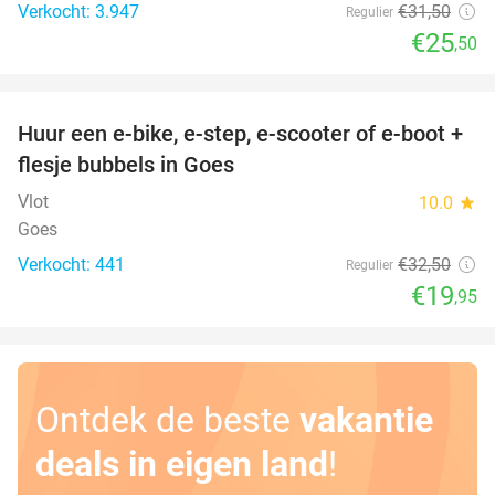
Verkocht: 3.947
€31
,50
Regulier
€25
,50
favorite_border
Huur een e-bike, e-step, e-scooter of e-boot +
39%
flesje bubbels in Goes
Vlot
10.0
star
Goes
Verkocht: 441
€32
,50
Regulier
€19
,95
Ontdek de beste
vakantie
deals in eigen land
!