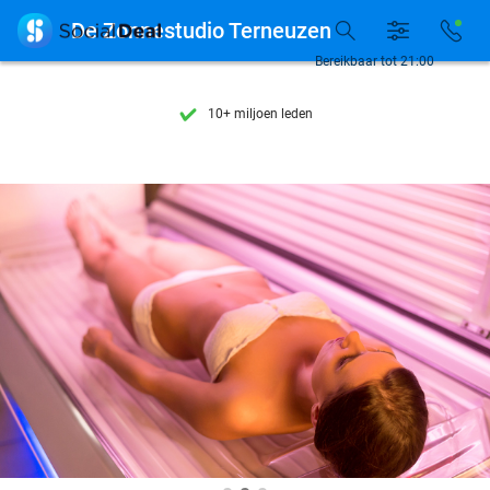
Ontdek 15.000+ deals

De Zonnestudio Terneuzen
7 dagen per week beschikbaar
Bereikbaar tot 21:00
10+ miljoen leden
9,4
op basis van
206.264 reviews
Ontdek 15.000+ deals
7 dagen per week beschikbaar
10+ miljoen leden