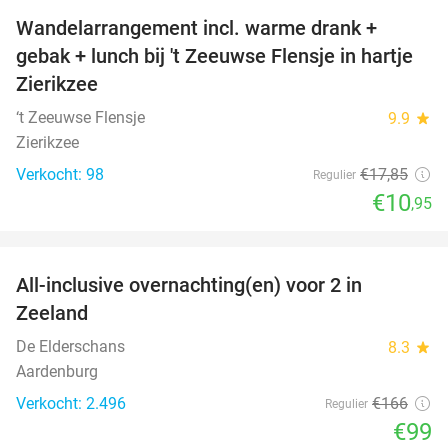
Wandelarrangement incl. warme drank +
39%
gebak + lunch bij 't Zeeuwse Flensje in hartje
Zierikzee
‘t Zeeuwse Flensje
9.9
star
Zierikzee
Verkocht: 98
€17
,85
Regulier
€10
,95
favorite_border
All-inclusive overnachting(en) voor 2 in
40%
Zeeland
De Elderschans
8.3
star
Aardenburg
Verkocht: 2.496
€166
Regulier
€99