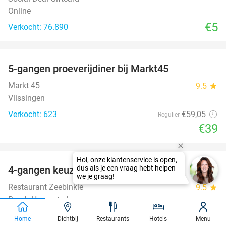
Online
€5
Verkocht: 76.890
favorite_border
5-gangen proeverijdiner bij Markt45
34%
Markt 45
9.5
star
Vlissingen
Verkocht: 623
€59
,05
Regulier
€39
favorite_border
4-gangen keuzediner bij Zeebinkie
45%
Restaurant Zeebinkie
9.5
star
Burgh-Haamstede
Verkocht: 1.097
€29
,95
Regulier
Home
Dichtbij
Restaurants
Hotels
Menu