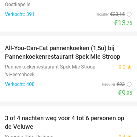
Oostkapelle
Verkocht: 391
€23
,15
Regulier
€13
,75
favorite_border
All-You-Can-Eat pannenkoeken (1,5u) bij
57%
Pannenkoekenrestaurant Spek Mie Stroop
Pannenkoekenrestaurant Spek Mie Stroop
9.0
star
's-Heerenhoek
Verkocht: 408
€23
Regulier
€9
,95
favorite_border
3 of 4 nachten weg voor 4 tot 6 personen op
de Veluwe
Summio Parc Heihaas
star