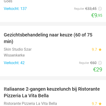
Goes
Verkocht: 137
€33
,45
Regulier
€9
,95
favorite_border
Gezichtsbehandeling naar keuze (60 of 75
52%
min)
Skin Studio Szar
9.7
star
Wissenkerke
Verkocht: 42
€60
Regulier
€29
favorite_border
Italiaanse 2-gangen keuzelunch bij Ristorante
41%
Pizzeria La Vita Bella
Ristorante Pizzeria La Vita Bella
9.7
star