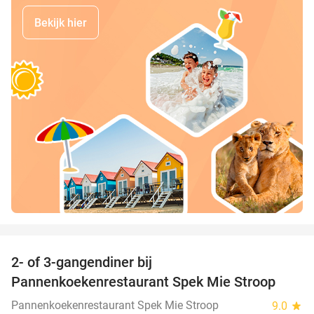
Bekijk hier
favorite_border
2- of 3-gangendiner bij
40%
Pannenkoekenrestaurant Spek Mie Stroop
Pannenkoekenrestaurant Spek Mie Stroop
9.0
star