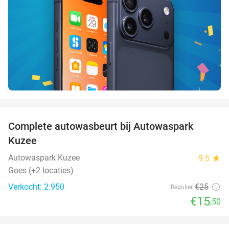
favorite_border
Complete autowasbeurt bij Autowaspark
38%
Kuzee
Autowaspark Kuzee
9.5
star
Goes (+2 locaties)
Verkocht: 2.950
€25
Regulier
€15
,50
favorite_border