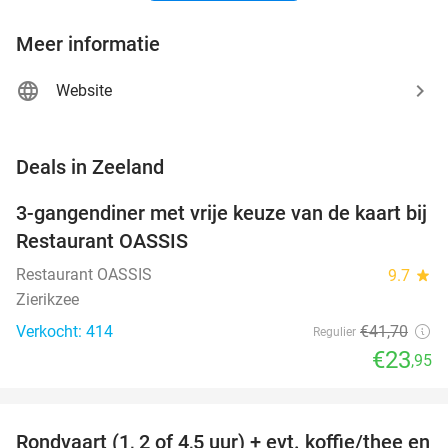
Meer informatie
Website
favorite_border
Deals in Zeeland
3-gangendiner met vrije keuze van de kaart bij
43%
Restaurant OASSIS
Restaurant OASSIS
9.7
star
Zierikzee
Verkocht: 414
€41
,70
Regulier
€23
,95
favorite_border
Rondvaart (1, 2 of 4,5 uur) + evt. koffie/thee en