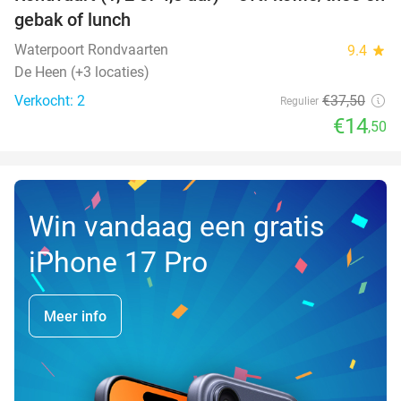
61%
NEW
gebak of lunch
TODAY
Waterpoort Rondvaarten
9.4
star
De Heen (+3 locaties)
Verkocht: 2
€37
,50
Regulier
€14
,50
Win vandaag een gratis
iPhone 17 Pro
Meer info