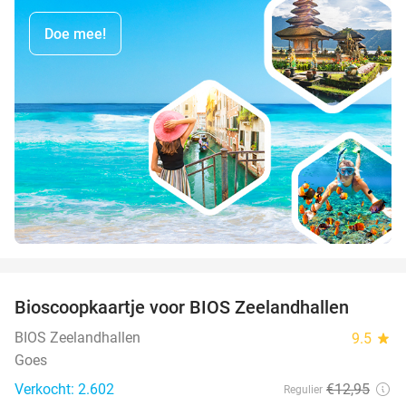
Doe mee!
favorite_border
Bioscoopkaartje voor BIOS Zeelandhallen
31%
BIOS Zeelandhallen
9.5
star
Goes
Verkocht: 2.602
€12
,95
Regulier