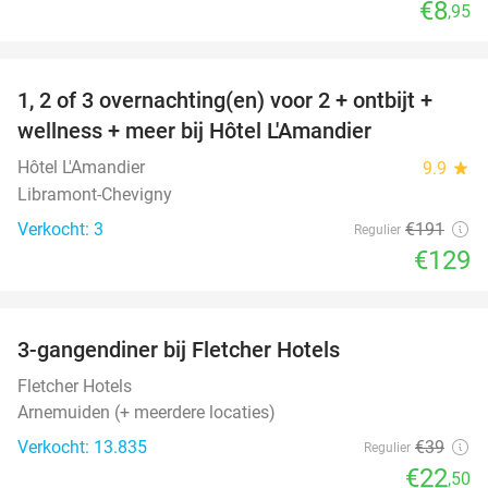
€8
,95
favorite_border
1, 2 of 3 overnachting(en) voor 2 + ontbijt +
32%
NEW
wellness + meer bij Hôtel L'Amandier
TODAY
Hôtel L'Amandier
9.9
star
Libramont-Chevigny
Verkocht: 3
€191
Regulier
€129
favorite_border
3-gangendiner bij Fletcher Hotels
42%
Fletcher Hotels
Arnemuiden (+ meerdere locaties)
Verkocht: 13.835
€39
Regulier
€22
,50