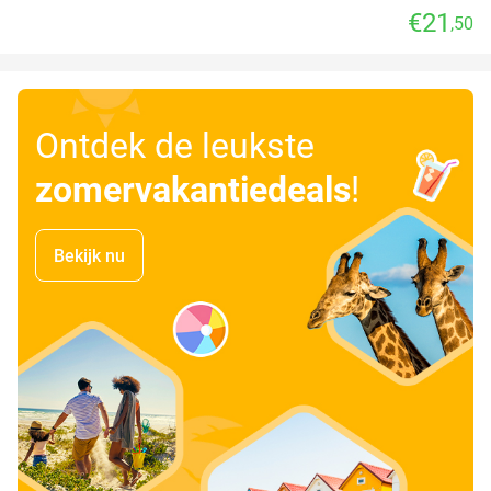
€21
,50
Ontdek de leukste
zomervakantiedeals
!
Bekijk nu