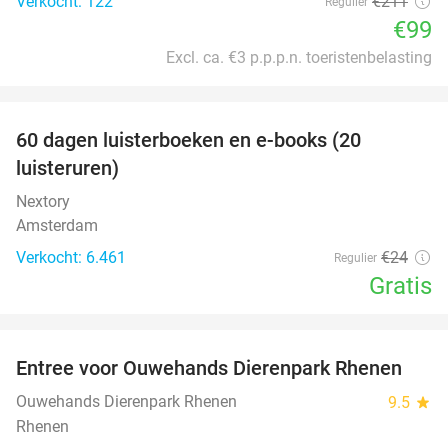
Verkocht: 122
€211
Regulier
€99
Excl. ca. €3 p.p.p.n. toeristenbelasting
favorite_border
100%
60 dagen luisterboeken en e-books (20
luisteruren)
Nextory
Amsterdam
Verkocht: 6.461
€24
Regulier
Gratis
favorite_border
Entree voor Ouwehands Dierenpark Rhenen
19%
Ouwehands Dierenpark Rhenen
9.5
star
Rhenen