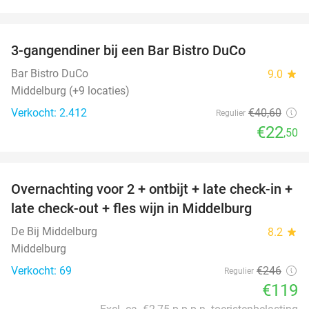
favorite_border
3-gangendiner bij een Bar Bistro DuCo
45%
Bar Bistro DuCo
9.0
star
Middelburg (+9 locaties)
Verkocht: 2.412
€40
,60
Regulier
€22
,50
favorite_border
Overnachting voor 2 + ontbijt + late check-in +
52%
late check-out + fles wijn in Middelburg
De Bij Middelburg
8.2
star
Middelburg
Verkocht: 69
€246
Regulier
€119