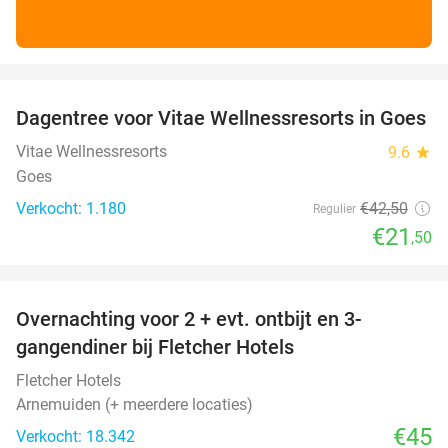
favorite_border
Dagentree voor Vitae Wellnessresorts in Goes
49%
Vitae Wellnessresorts
9.6
star
Goes
Verkocht: 1.180
€42
,50
Regulier
€21
,50
favorite_border
Overnachting voor 2 + evt. ontbijt en 3-
gangendiner bij Fletcher Hotels
Fletcher Hotels
Arnemuiden (+ meerdere locaties)
€45
Verkocht: 18.342