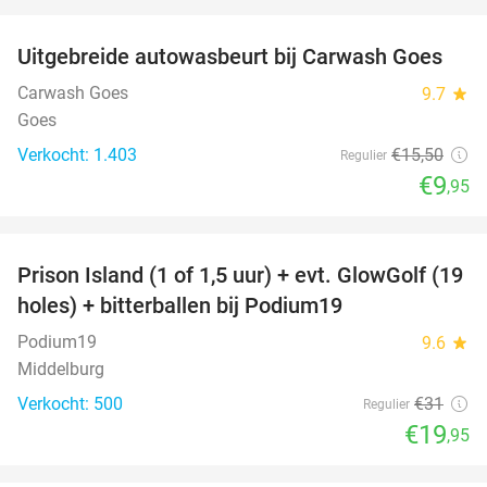
favorite_border
Uitgebreide autowasbeurt bij Carwash Goes
36%
Carwash Goes
9.7
star
Goes
Verkocht: 1.403
€15
,50
Regulier
€9
,95
favorite_border
Prison Island (1 of 1,5 uur) + evt. GlowGolf (19
36%
holes) + bitterballen bij Podium19
Podium19
9.6
star
Middelburg
Verkocht: 500
€31
Regulier
€19
,95
favorite_border