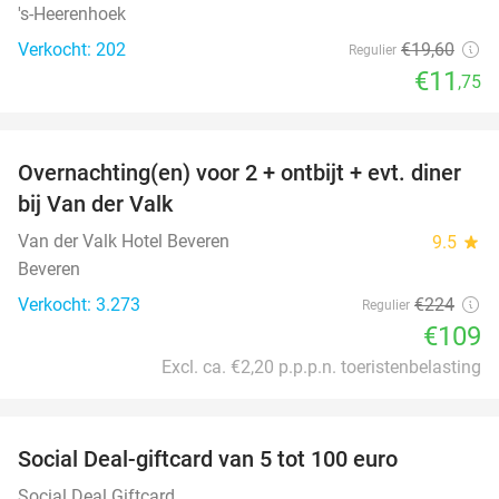
's-Heerenhoek
Verkocht: 202
€19
,60
Regulier
€11
,75
favorite_border
Overnachting(en) voor 2 + ontbijt + evt. diner
51%
bij Van der Valk
Van der Valk Hotel Beveren
9.5
star
Beveren
Verkocht: 3.273
€224
Regulier
€109
Excl. ca. €2,20 p.p.p.n. toeristenbelasting
favorite_border
Social Deal-giftcard van 5 tot 100 euro
Social Deal Giftcard