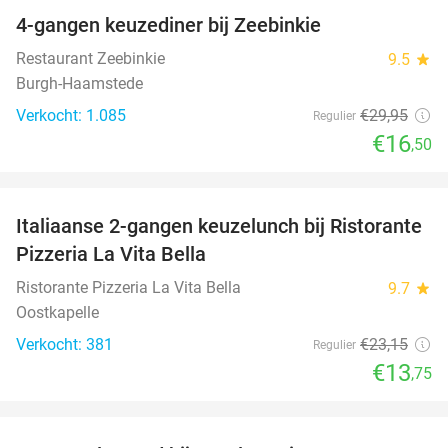
4-gangen keuzediner bij Zeebinkie
45%
Restaurant Zeebinkie
9.5
star
Burgh-Haamstede
Verkocht: 1.085
€29
,95
Regulier
€16
,50
favorite_border
Italiaanse 2-gangen keuzelunch bij Ristorante
41%
Pizzeria La Vita Bella
Ristorante Pizzeria La Vita Bella
9.7
star
Oostkapelle
Verkocht: 381
€23
,15
Regulier
€13
,75
favorite_border