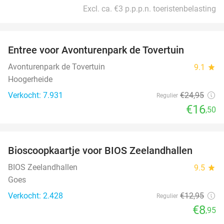
Excl. ca. €3 p.p.p.n. toeristenbelasting
favorite_border
Entree voor Avonturenpark de Tovertuin
34%
Avonturenpark de Tovertuin
9.1
star
Hoogerheide
Verkocht: 7.931
€24
,95
Regulier
€16
,50
favorite_border
Bioscoopkaartje voor BIOS Zeelandhallen
31%
BIOS Zeelandhallen
9.5
star
Goes
Verkocht: 2.428
€12
,95
Regulier
€8
,95