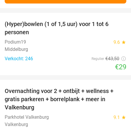
favorite_border
(Hyper)bowlen (1 of 1,5 uur) voor 1 tot 6
33%
personen
Podium19
9.6
star
Middelburg
Verkocht: 246
€43
,50
Regulier
€29
favorite_border
Overnachting voor 2 + ontbijt + wellness +
33%
gratis parkeren + borrelplank + meer in
Valkenburg
Parkhotel Valkenburg
9.1
star
Valkenburg