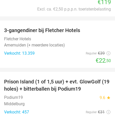
€119
Excl. ca. €2,50 p.p.p.n. toeristenbelasting
favorite_border
3-gangendiner bij Fletcher Hotels
42%
Fletcher Hotels
Arnemuiden (+ meerdere locaties)
Verkocht: 13.359
€39
Regulier
€22
,50
favorite_border
Prison Island (1 of 1,5 uur) + evt. GlowGolf (19
36%
holes) + bitterballen bij Podium19
Podium19
9.6
star
Middelburg
Verkocht: 457
€31
Regulier