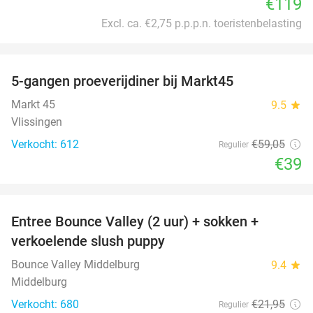
€119
Excl. ca. €2,75 p.p.p.n. toeristenbelasting
favorite_border
5-gangen proeverijdiner bij Markt45
34%
Markt 45
9.5
star
Vlissingen
Verkocht: 612
€59
,05
Regulier
€39
favorite_border
Entree Bounce Valley (2 uur) + sokken +
50%
verkoelende slush puppy
Bounce Valley Middelburg
9.4
star
Middelburg
Verkocht: 680
€21
,95
Regulier