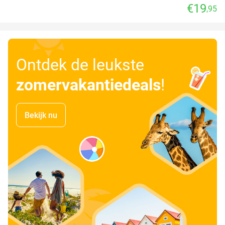
€19
,95
Ontdek de leukste
zomervakantiedeals
!
Bekijk nu