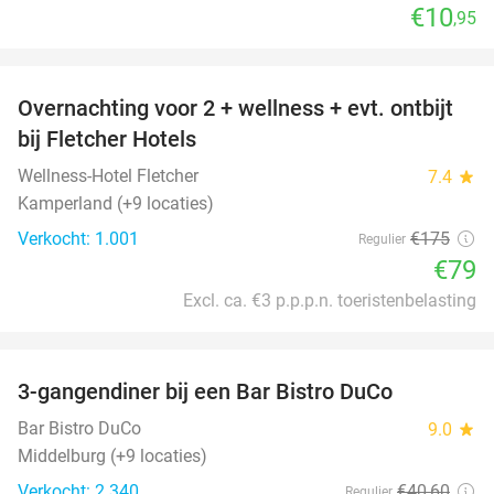
€10
,95
favorite_border
Overnachting voor 2 + wellness + evt. ontbijt
55%
bij Fletcher Hotels
Wellness-Hotel Fletcher
7.4
star
Kamperland (+9 locaties)
Verkocht: 1.001
€175
Regulier
€79
Excl. ca. €3 p.p.p.n. toeristenbelasting
favorite_border
3-gangendiner bij een Bar Bistro DuCo
45%
Bar Bistro DuCo
9.0
star
Middelburg (+9 locaties)
Verkocht: 2.340
€40
,60
Regulier