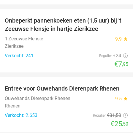
favorite_border
Onbeperkt pannenkoeken eten (1,5 uur) bij 't
67%
Zeeuwse Flensje in hartje Zierikzee
‘t Zeeuwse Flensje
9.9
star
Zierikzee
Verkocht: 241
€24
Regulier
€7
,95
favorite_border
Entree voor Ouwehands Dierenpark Rhenen
19%
Ouwehands Dierenpark Rhenen
9.5
star
Rhenen
Verkocht: 2.653
€31
,50
Regulier
€25
,50