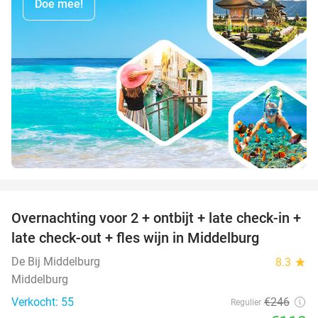
Doe mee!
favorite_border
Overnachting voor 2 + ontbijt + late check-in +
52%
late check-out + fles wijn in Middelburg
De Bij Middelburg
8.3
star
Middelburg
Verkocht: 55
€246
Regulier