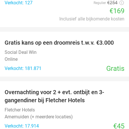
Verkocht: 127
€254
Regulier
€169
Inclusief alle bijkomende kosten
favorite_border
Gratis kans op een droomreis t.w.v. €3.000
Social Deal Win
Online
Gratis
Verkocht: 181.871
favorite_border
Overnachting voor 2 + evt. ontbijt en 3-
gangendiner bij Fletcher Hotels
Fletcher Hotels
Arnemuiden (+ meerdere locaties)
€45
Verkocht: 17.914