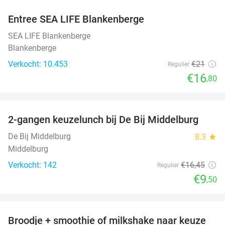
Entree SEA LIFE Blankenberge
20%
SEA LIFE Blankenberge
Blankenberge
Verkocht: 10.453
€21
Regulier
€16
,80
favorite_border
2-gangen keuzelunch bij De Bij Middelburg
42%
De Bij Middelburg
8.3
star
Middelburg
Verkocht: 142
€16
,45
Regulier
€9
,50
favorite_border
Broodje + smoothie of milkshake naar keuze
36%