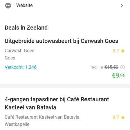
Website
favorite_border
Deals in Zeeland
Uitgebreide autowasbeurt bij Carwash Goes
36%
Carwash Goes
9.7
star
Goes
Verkocht: 1.246
€15
,50
Regulier
€9
,95
favorite_border
4-gangen tapasdiner bij Café Restaurant
32%
Kasteel van Batavia
Café Restaurant Kasteel van Batavia
9.7
star
Westkapelle