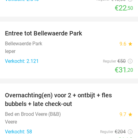
€22
,50
favorite_border
Entree tot Bellewaerde Park
38%
Bellewaerde Park
9.6
star
Ieper
Verkocht: 2.121
€50
Regulier
€31
,20
favorite_border
Overnachting(en) voor 2 + ontbijt + fles
42%
bubbels + late check-out
Bed en Brood Veere (B&B)
9.7
star
Veere
Verkocht: 58
€204
Regulier