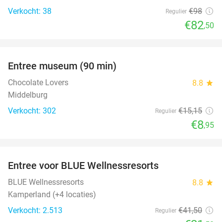
Verkocht: 38
€98
Regulier
€82
,50
favorite_border
Entree museum (90 min)
41%
Chocolate Lovers
8.8
star
Middelburg
Verkocht: 302
€15
,15
Regulier
€8
,95
favorite_border
Entree voor BLUE Wellnessresorts
48%
BLUE Wellnessresorts
8.8
star
Kamperland (+4 locaties)
Verkocht: 2.513
€41
,50
Regulier