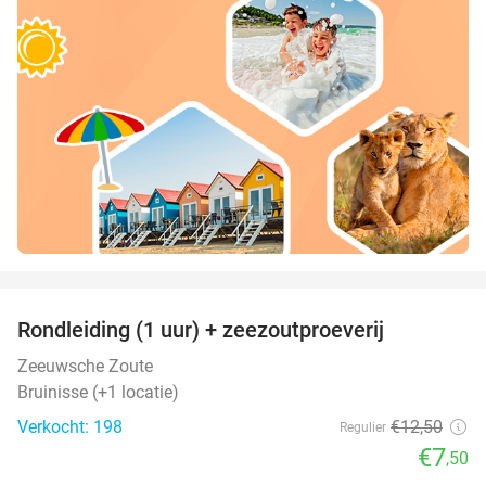
favorite_border
Rondleiding (1 uur) + zeezoutproeverij
40%
Zeeuwsche Zoute
Bruinisse (+1 locatie)
Verkocht: 198
€12
,50
Regulier
€7
,50