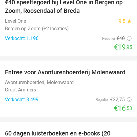
€40 speeltegoed bij Level One in Bergen op
50%
Zoom, Roosendaal of Breda
Level One
9.5
star
Bergen op Zoom (+2 locaties)
Verkocht: 1.196
€40
Regulier
€19
,95
favorite_border
Entree voor Avonturenboerderij Molenwaard
27%
Avonturenboerderij Molenwaard
Groot-Ammers
Verkocht: 8.499
€22
,75
Regulier
€16
,50
favorite_border
100%
60 dagen luisterboeken en e-books (20