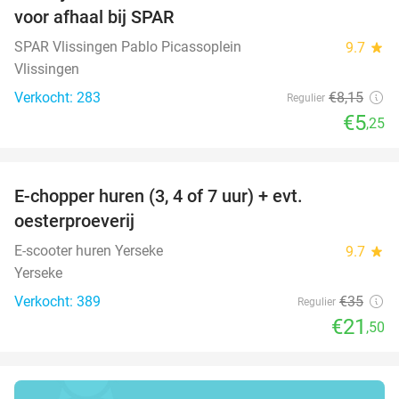
voor afhaal bij SPAR
SPAR Vlissingen Pablo Picassoplein
9.7
star
Vlissingen
Verkocht: 283
€8
,15
Regulier
€5
,25
favorite_border
E-chopper huren (3, 4 of 7 uur) + evt.
39%
oesterproeverij
E-scooter huren Yerseke
9.7
star
Yerseke
Verkocht: 389
€35
Regulier
€21
,50