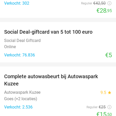
Verkocht: 302
€42
,50
Regulier
€28
,95
favorite_border
Social Deal-giftcard van 5 tot 100 euro
Social Deal Giftcard
Online
€5
Verkocht: 76.836
favorite_border
Complete autowasbeurt bij Autowaspark
38%
Kuzee
Autowaspark Kuzee
9.5
star
Goes (+2 locaties)
Verkocht: 2.536
€25
Regulier
€15
,50