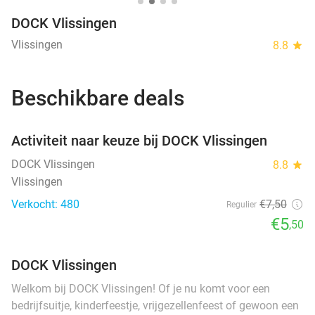
DOCK Vlissingen
Vlissingen
8.8
star
Beschikbare deals
favorite_border
Activiteit naar keuze bij DOCK Vlissingen
DOCK Vlissingen
8.8
star
Vlissingen
Verkocht: 480
€7
,50
Regulier
€5
,50
DOCK Vlissingen
Welkom bij DOCK Vlissingen! Of je nu komt voor een
bedrijfsuitje, kinderfeestje, vrijgezellenfeest of gewoon een