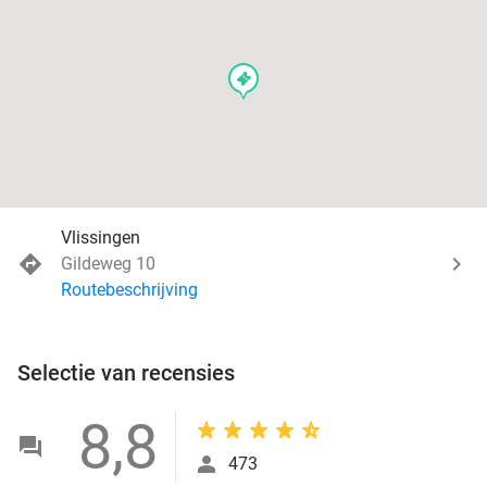
events
Vlissingen
Gildeweg 10
Routebeschrijving
Selectie van recensies
8,8
473