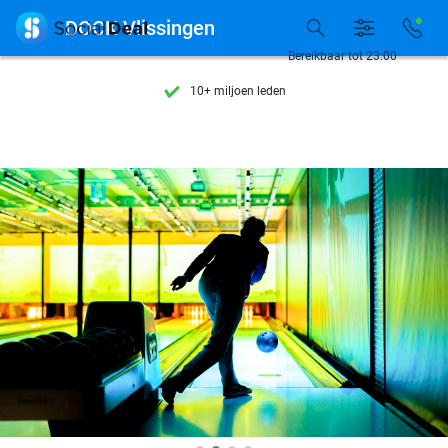
Ontdek 15.000+ deals

DOCK Vlissingen
7 dagen per week beschikbaar
Bereikbaar tot 23:00
10+ miljoen leden
9,4
op basis van
205.797 reviews
Ontdek 15.000+ deals
7 dagen per week beschikbaar
10+ miljoen leden