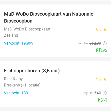
favorite_border
MaDiWoDo Bioscoopkaart van Nationale
31%
Bioscoopbon
MaDiWoDo Bioscoopkaart
8.8
star
Zeeland
Verkocht: 19.999
€12
,90
Regulier
€8
,95
favorite_border
E-chopper huren (3,5 uur)
40%
Rent & Joy
9.9
star
Breskens (+1 locatie)
Verkocht: 183
€40
Regulier
€24
favorite_border