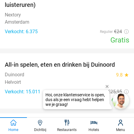
luisteruren)
Nextory
Amsterdam
Verkocht: 6.375
€24
Regulier
Gratis
favorite_border
All-in spelen, eten en drinken bij Duinoord
19%
Duinoord
9.8
star
Helvoirt
Verkocht: 15.011
€25
,95
Regulier
€20
,95
favorite_border
Overnachting voor 2 + ontbijt of late check-out
45%
Home
Dichtbij
Restaurants
Hotels
Menu
aan de Belgisch-Nederlandse grens