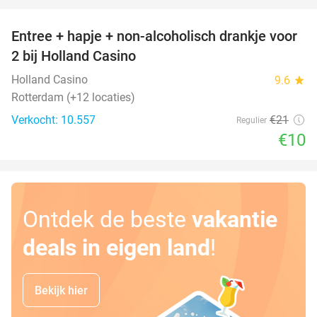
favorite_border
Entree + hapje + non-alcoholisch drankje voor
52%
2 bij Holland Casino
Holland Casino
9.6
star
Rotterdam (+12 locaties)
Verkocht: 10.557
€21
Regulier
€10
Ontdek de beste
vakantie
deals in eigen land
!
Bekijk hier