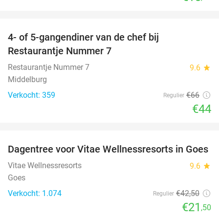
favorite_border
4- of 5-gangendiner van de chef bij
33%
Restaurantje Nummer 7
Restaurantje Nummer 7
9.6
star
Middelburg
Verkocht: 359
€66
Regulier
€44
favorite_border
Dagentree voor Vitae Wellnessresorts in Goes
49%
Vitae Wellnessresorts
9.6
star
Goes
Verkocht: 1.074
€42
,50
Regulier
€21
,50