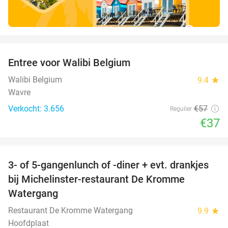
favorite_border
Entree voor Walibi Belgium
35%
Walibi Belgium
9.4
star
Wavre
Verkocht: 3.656
€57
Regulier
€37
favorite_border
3- of 5-gangenlunch of -diner + evt. drankjes
16%
bij Michelinster-restaurant De Kromme
Watergang
Restaurant De Kromme Watergang
9.9
star
Hoofdplaat