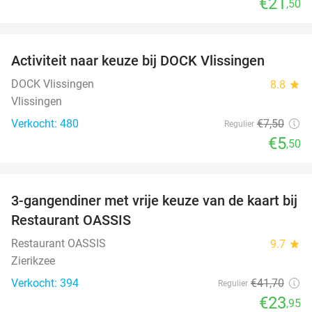
€21
,50
favorite_border
Activiteit naar keuze bij DOCK Vlissingen
27%
DOCK Vlissingen
8.8
star
Vlissingen
Verkocht: 480
€7
,50
Regulier
€5
,50
favorite_border
3-gangendiner met vrije keuze van de kaart bij
43%
Restaurant OASSIS
Restaurant OASSIS
9.7
star
Zierikzee
Verkocht: 394
€41
,70
Regulier
€23
,95