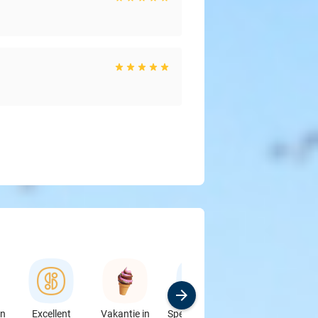
en
Excellent
Vakantie in
Speciaalzaken
Sport