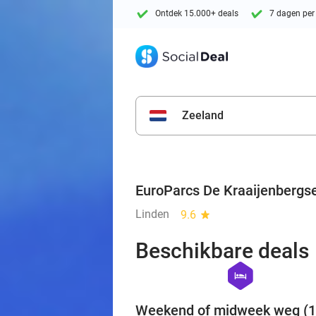
Ontdek 15.000+ deals
7 dagen per
Zeeland
EuroParcs De Kraaijenbergs
Linden
9.6
star
Beschikbare deals
hexagon
hotel
Weekend of midweek weg (