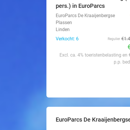
pers.) in EuroParcs
EuroParcs De Kraaijenbergse
Plassen
Linden
Verkocht: 6
€1.
Regulier
Excl. ca. 4% toeristenbelasting en
p.p. be
EuroParcs De Kraaijenbergs