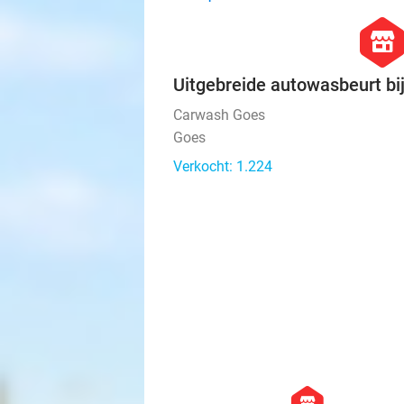
hexago
store
Uitgebreide autowasbeurt b
Carwash Goes
Goes
Verkocht: 1.224
store