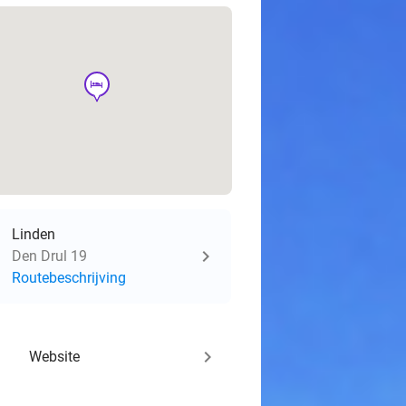
hotel
Linden
Den Drul 19
Routebeschrijving
keyboard_arrow_right
Website