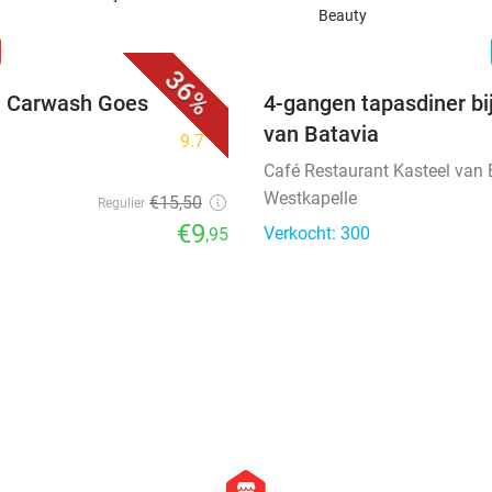
Beauty
favorite_border
n
36%
ij Carwash Goes
4-gangen tapasdiner bi
van Batavia
9.7
star
Café Restaurant Kasteel van 
Westkapelle
€15
,50
Regulier
€9
Verkocht: 300
,95
favorite_border
favorite_border
store