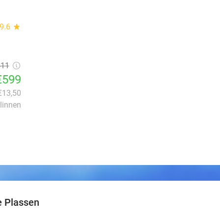
9.6
star
411
€599
 €13,50
dlinnen
e Plassen