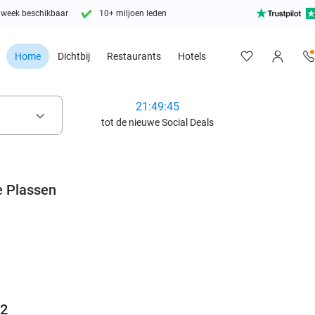
 week beschikbaar
10+ miljoen leden
Home
Dichtbij
Restaurants
Hotels
21:49:43
keyboard_arrow_down
tot de nieuwe Social Deals
e Plassen
favorite_border
12