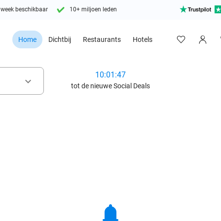
 week beschikbaar
10+ miljoen leden
Home
Dichtbij
Restaurants
Hotels
10:01:45
keyboard_arrow_down
tot de nieuwe Social Deals
notifications