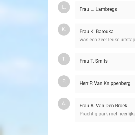
L.
Frau L. Lambregs
K.
Frau K. Barouka
was een zeer leuke uitstap
T.
Frau T. Smits
P.
Herr P. Van Knippenberg
A.
Frau A. Van Den Broek
Prachtig park met heerlijk