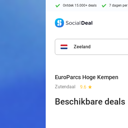
Ontdek 15.000+ deals
7 dagen per
Zeeland
EuroParcs Hoge Kempen
Zutendaal
9.6
star
Beschikbare deals