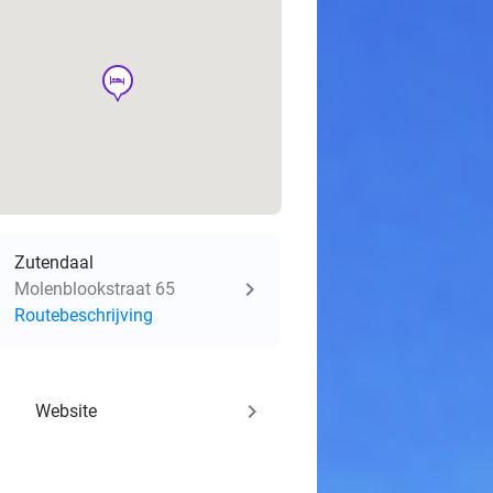
hotel
Zutendaal
Molenblookstraat 65
Routebeschrijving
keyboard_arrow_right
Website