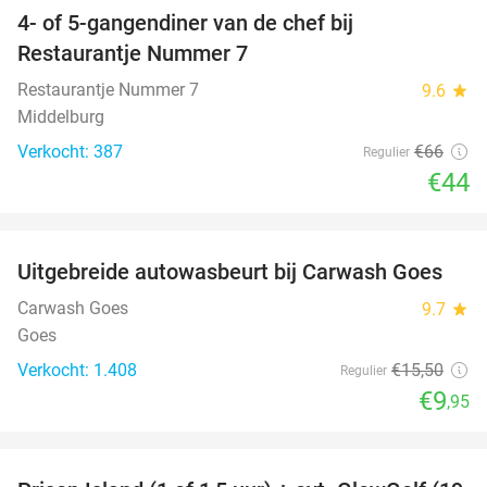
4- of 5-gangendiner van de chef bij
33%
Restaurantje Nummer 7
Restaurantje Nummer 7
9.6
star
Middelburg
Verkocht: 387
€66
Regulier
€44
favorite_border
Uitgebreide autowasbeurt bij Carwash Goes
36%
Carwash Goes
9.7
star
Goes
Verkocht: 1.408
€15
,50
Regulier
€9
,95
favorite_border