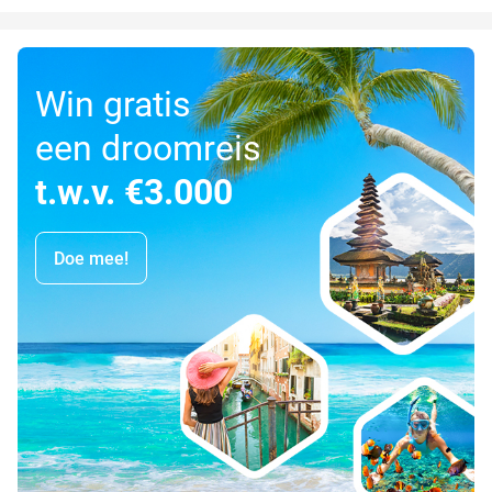
Win gratis
een droomreis
t.w.v. €3.000
Doe mee!