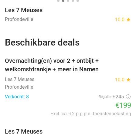
Les 7 Meuses
Profondeville
10.0
star
Beschikbare deals
favorite_border
Overnachting(en) voor 2 + ontbijt +
welkomstdrankje + meer in Namen
Les 7 Meuses
10.0
star
Profondeville
Verkocht: 8
€245
Regulier
€199
Excl. ca. €2 p.p.p.n. toeristenbelasting
Les 7 Meuses