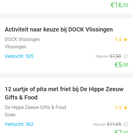
€16
,50
favorite_border
Activiteit naar keuze bij DOCK Vlissingen
27%
DOCK Vlissingen
8.8
star
Vlissingen
Verkocht: 505
€7
,50
Regulier
€5
,50
favorite_border
12 uurtje of pita met friet bij De Hippe Zeeuw
33%
Gifts & Food
De Hippe Zeeuw Gifts & Food
9.9
star
Goes
Verkocht: 362
€11
,95
Regulier
€7
,95