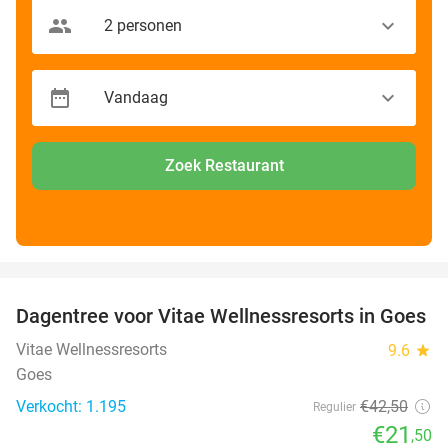
Zoek Restaurant
favorite_border
Dagentree voor Vitae Wellnessresorts in Goes
49%
Vitae Wellnessresorts
9.6
star
Goes
Verkocht: 1.195
€42
,50
Regulier
€21
,50