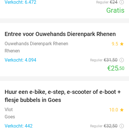
Verkocht: 6.472
€24
Regulier
Gratis
favorite_border
Entree voor Ouwehands Dierenpark Rhenen
19%
Ouwehands Dierenpark Rhenen
9.5
star
Rhenen
Verkocht: 4.094
€31
,50
Regulier
€25
,50
favorite_border
Huur een e-bike, e-step, e-scooter of e-boot +
39%
flesje bubbels in Goes
Vlot
10.0
star
Goes
Verkocht: 442
€32
,50
Regulier