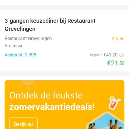
favorite_border
3-gangen keuzediner bij Restaurant
48%
Grevelingen
Restaurant Grevelingen
9.6
star
Bruinisse
Verkocht: 1.095
€41
,20
Regulier
€21
,50
Ontdek de leukste
zomervakantiedeals
!
Bekijk nu