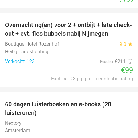
favorite_border
Overnachting(en) voor 2 + ontbijt + late check-
53%
out + evt. fles bubbels nabij Nijmegen
Boutique Hotel Rozenhof
9.0
star
Heilig Landstichting
Verkocht: 123
€211
Regulier
€99
Excl. ca. €3 p.p.p.n. toeristenbelasting
favorite_border
100%
60 dagen luisterboeken en e-books (20
luisteruren)
Nextory
Amsterdam