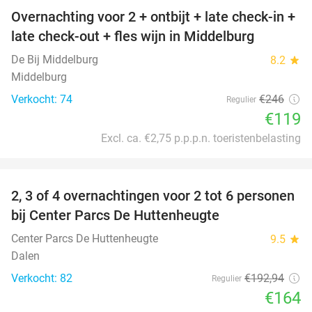
Overnachting voor 2 + ontbijt + late check-in +
52%
late check-out + fles wijn in Middelburg
De Bij Middelburg
8.2
star
Middelburg
Verkocht: 74
€246
Regulier
€119
Excl. ca. €2,75 p.p.p.n. toeristenbelasting
favorite_border
2, 3 of 4 overnachtingen voor 2 tot 6 personen
15%
bij Center Parcs De Huttenheugte
Center Parcs De Huttenheugte
9.5
star
Dalen
Verkocht: 82
€192
,94
Regulier
€164