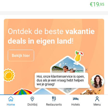
€19
,95
Ontdek de beste
vakantie
deals in eigen land
!
Bekijk hier
Home
Dichtbij
Restaurants
Hotels
Menu