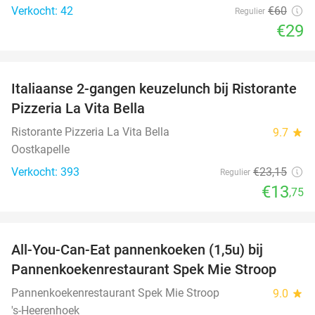
Verkocht: 42
€60
Regulier
€29
favorite_border
Italiaanse 2-gangen keuzelunch bij Ristorante
41%
Pizzeria La Vita Bella
Ristorante Pizzeria La Vita Bella
9.7
star
Oostkapelle
Verkocht: 393
€23
,15
Regulier
€13
,75
favorite_border
All-You-Can-Eat pannenkoeken (1,5u) bij
57%
Pannenkoekenrestaurant Spek Mie Stroop
Pannenkoekenrestaurant Spek Mie Stroop
9.0
star
's-Heerenhoek