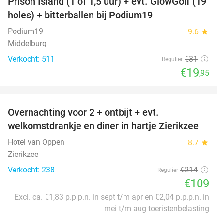
Prison Island (1 of 1,5 uur) + evt. GlowGolf (19
36%
holes) + bitterballen bij Podium19
Podium19
9.6
star
Middelburg
Verkocht: 511
€31
Regulier
€19
,95
favorite_border
Overnachting voor 2 + ontbijt + evt.
49%
welkomstdrankje en diner in hartje Zierikzee
Hotel van Oppen
8.7
star
Zierikzee
Verkocht: 238
€214
Regulier
€109
Excl. ca. €1,83 p.p.p.n. in sept t/m apr en €2,04 p.p.p.n. in
mei t/m aug toeristenbelasting