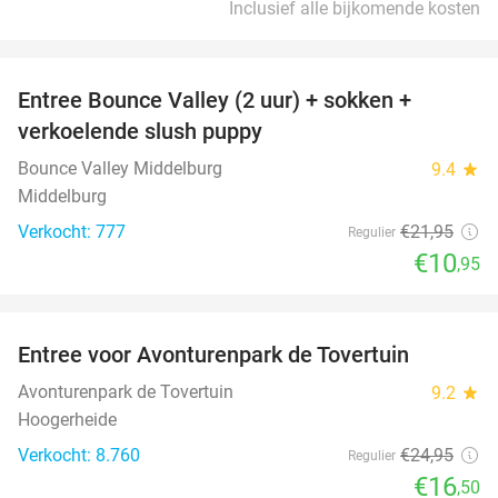
Inclusief alle bijkomende kosten
favorite_border
Entree Bounce Valley (2 uur) + sokken +
50%
verkoelende slush puppy
Bounce Valley Middelburg
9.4
star
Middelburg
Verkocht: 777
€21
,95
Regulier
€10
,95
favorite_border
Entree voor Avonturenpark de Tovertuin
34%
Avonturenpark de Tovertuin
9.2
star
Hoogerheide
Verkocht: 8.760
€24
,95
Regulier
€16
,50