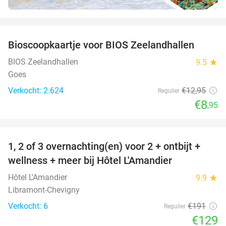
favorite_border
Bioscoopkaartje voor BIOS Zeelandhallen
31%
BIOS Zeelandhallen
9.5
star
Goes
Verkocht: 2.624
€12
,95
Regulier
€8
,95
favorite_border
1, 2 of 3 overnachting(en) voor 2 + ontbijt +
32%
NEW
wellness + meer bij Hôtel L'Amandier
TODAY
Hôtel L'Amandier
9.9
star
Libramont-Chevigny
Verkocht: 6
€191
Regulier
€129