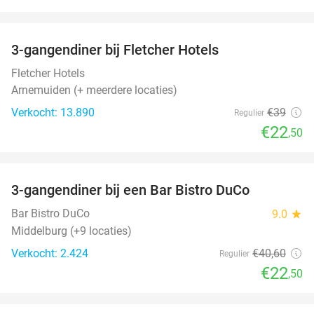
favorite_border
3-gangendiner bij Fletcher Hotels
42%
Fletcher Hotels
Arnemuiden (+ meerdere locaties)
Verkocht: 13.890
€39
Regulier
€22
,50
favorite_border
3-gangendiner bij een Bar Bistro DuCo
45%
Bar Bistro DuCo
9.0
star
Middelburg (+9 locaties)
Verkocht: 2.424
€40
,60
Regulier
€22
,50
favorite_border