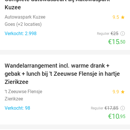
38%
Kuzee
Autowaspark Kuzee
9.5
star
Goes (+2 locaties)
Verkocht: 2.998
€25
Regulier
€15
,50
favorite_border
Wandelarrangement incl. warme drank +
39%
gebak + lunch bij 't Zeeuwse Flensje in hartje
Zierikzee
‘t Zeeuwse Flensje
9.9
star
Zierikzee
Verkocht: 98
€17
,85
Regulier
€10
,95
favorite_border