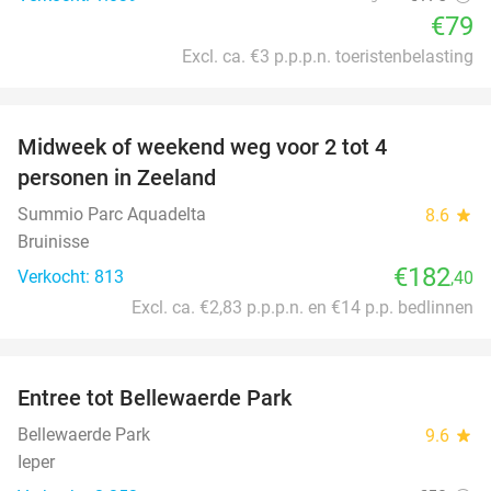
€79
Excl. ca. €3 p.p.p.n. toeristenbelasting
favorite_border
Midweek of weekend weg voor 2 tot 4
personen in Zeeland
Summio Parc Aquadelta
8.6
star
Bruinisse
€182
Verkocht: 813
,40
Excl. ca. €2,83 p.p.p.n. en €14 p.p. bedlinnen
favorite_border
Entree tot Bellewaerde Park
38%
Bellewaerde Park
9.6
star
Ieper