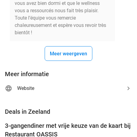
vous avez bien dormi et que le wellness
vous a ressourcés nous fait très plaisir.
Toute l’équipe vous remercie
chaleureusement et espère vous revoir très
bientôt !
Meer weergeven
Meer informatie
Website
favorite_border
Deals in Zeeland
3-gangendiner met vrije keuze van de kaart bij
43%
Restaurant OASSIS