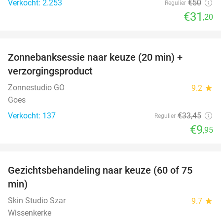
Verkocht: 2.253
€50
Regulier
€31
,20
favorite_border
Zonnebanksessie naar keuze (20 min) +
70%
verzorgingsproduct
Zonnestudio GO
9.2
star
Goes
Verkocht: 137
€33
,45
Regulier
€9
,95
favorite_border
Gezichtsbehandeling naar keuze (60 of 75
52%
min)
Skin Studio Szar
9.7
star
Wissenkerke