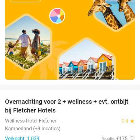
favorite_border
Overnachting voor 2 + wellness + evt. ontbijt
55%
bij Fletcher Hotels
Wellness-Hotel Fletcher
7.4
star
Kamperland (+9 locaties)
Verkocht: 1.039
€175
Regulier