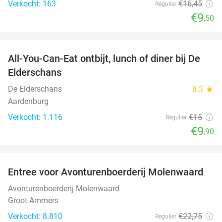
Verkocht: 163
€16
,45
Regulier
€9
,50
favorite_border
All-You-Can-Eat ontbijt, lunch of diner bij De
34%
Elderschans
De Elderschans
8.3
star
Aardenburg
Verkocht: 1.116
€15
Regulier
€9
,90
favorite_border
Entree voor Avonturenboerderij Molenwaard
27%
Avonturenboerderij Molenwaard
Groot-Ammers
Verkocht: 8.810
€22
,75
Regulier