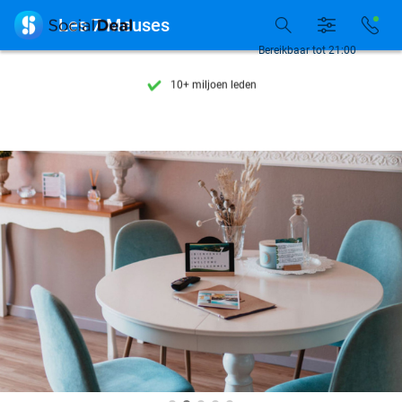
Ontdek 15.000+ deals

Les 7 Meuses
7 dagen per week beschikbaar
Bereikbaar tot 21:00
10+ miljoen leden
9,4
op basis van
206.310 reviews
Ontdek 15.000+ deals
7 dagen per week beschikbaar
10+ miljoen leden