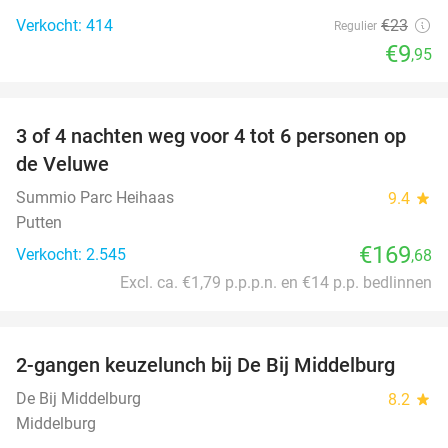
Verkocht: 414
€23
Regulier
€9
,95
favorite_border
3 of 4 nachten weg voor 4 tot 6 personen op
de Veluwe
Summio Parc Heihaas
9.4
star
Putten
€169
Verkocht: 2.545
,68
Excl. ca. €1,79 p.p.p.n. en €14 p.p. bedlinnen
favorite_border
2-gangen keuzelunch bij De Bij Middelburg
42%
De Bij Middelburg
8.2
star
Middelburg