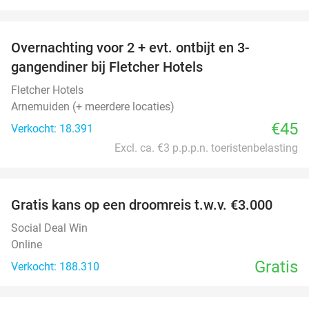
favorite_border
Overnachting voor 2 + evt. ontbijt en 3-
gangendiner bij Fletcher Hotels
Fletcher Hotels
Arnemuiden (+ meerdere locaties)
€45
Verkocht: 18.391
Excl. ca. €3 p.p.p.n. toeristenbelasting
favorite_border
Gratis kans op een droomreis t.w.v. €3.000
Social Deal Win
Online
Gratis
Verkocht: 188.310
favorite_border