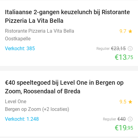
Italiaanse 2-gangen keuzelunch bij Ristorante
41%
Pizzeria La Vita Bella
Ristorante Pizzeria La Vita Bella
9.7
star
Oostkapelle
Verkocht: 385
€23
,15
Regulier
€13
,75
favorite_border
€40 speeltegoed bij Level One in Bergen op
50%
Zoom, Roosendaal of Breda
Level One
9.5
star
Bergen op Zoom (+2 locaties)
Verkocht: 1.248
€40
Regulier
€19
,95
favorite_border