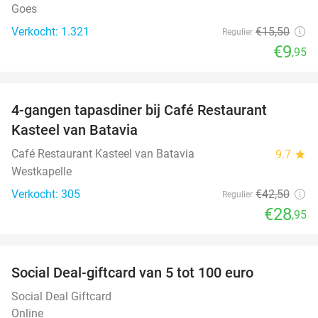
Goes
Verkocht: 1.321
€15
,50
Regulier
€9
,95
favorite_border
4-gangen tapasdiner bij Café Restaurant
32%
Kasteel van Batavia
Café Restaurant Kasteel van Batavia
9.7
star
Westkapelle
Verkocht: 305
€42
,50
Regulier
€28
,95
favorite_border
Social Deal-giftcard van 5 tot 100 euro
Social Deal Giftcard
Online