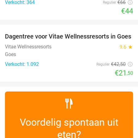
Verkocht: 364
€66
Regulier
€44
favorite_border
Dagentree voor Vitae Wellnessresorts in Goes
49%
Vitae Wellnessresorts
9.6
star
Goes
Verkocht: 1.092
€42
,50
Regulier
€21
,50
Voordelig spontaan uit
eten?