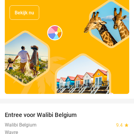
Bekijk nu
favorite_border
Entree voor Walibi Belgium
35%
Walibi Belgium
9.4
star
Wavre