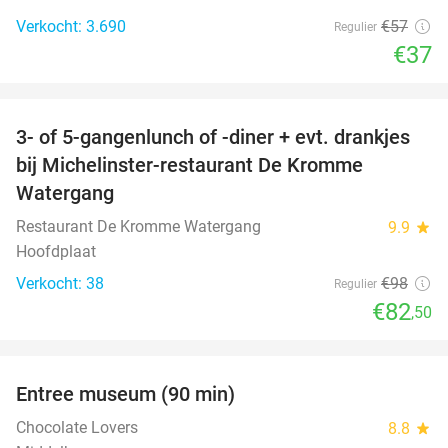
Verkocht: 3.690
€57
Regulier
€37
favorite_border
3- of 5-gangenlunch of -diner + evt. drankjes
16%
bij Michelinster-restaurant De Kromme
Watergang
Restaurant De Kromme Watergang
9.9
star
Hoofdplaat
Verkocht: 38
€98
Regulier
€82
,50
favorite_border
Entree museum (90 min)
41%
Chocolate Lovers
8.8
star