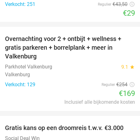
Verkocht: 251
€43
,50
Regulier
€29
favorite_border
Overnachting voor 2 + ontbijt + wellness +
33%
gratis parkeren + borrelplank + meer in
Valkenburg
Parkhotel Valkenburg
9.1
star
Valkenburg
Verkocht: 129
€254
Regulier
€169
Inclusief alle bijkomende kosten
favorite_border
Gratis kans op een droomreis t.w.v. €3.000
Social Deal Win