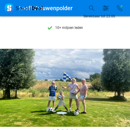
Ontdek 15.000+ deals

Loof! Vrouwenpolder
7 dagen per week beschikbaar
Bereikbaar tot 23:00
10+ miljoen leden
9,4
op basis van
205.886 reviews
Ontdek 15.000+ deals
7 dagen per week beschikbaar
10+ miljoen leden