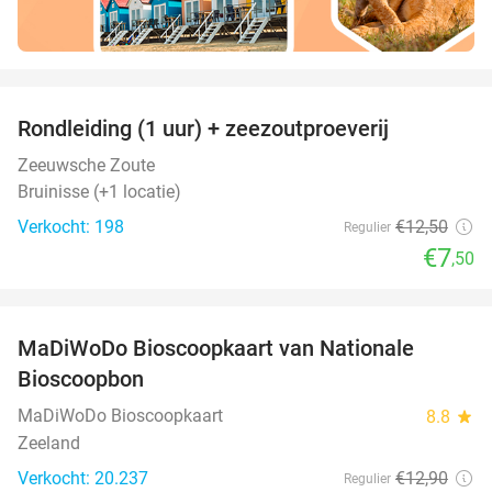
favorite_border
Rondleiding (1 uur) + zeezoutproeverij
40%
Zeeuwsche Zoute
Bruinisse (+1 locatie)
Verkocht: 198
€12
,50
Regulier
€7
,50
favorite_border
MaDiWoDo Bioscoopkaart van Nationale
31%
Bioscoopbon
MaDiWoDo Bioscoopkaart
8.8
star
Zeeland
Verkocht: 20.237
€12
,90
Regulier