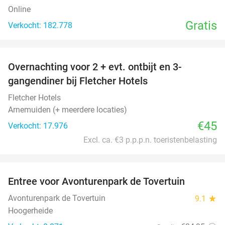
Online
Gratis
Verkocht: 182.778
favorite_border
Overnachting voor 2 + evt. ontbijt en 3-
gangendiner bij Fletcher Hotels
Fletcher Hotels
Arnemuiden (+ meerdere locaties)
€45
Verkocht: 17.976
Excl. ca. €3 p.p.p.n. toeristenbelasting
favorite_border
Entree voor Avonturenpark de Tovertuin
34%
Avonturenpark de Tovertuin
9.1
star
Hoogerheide