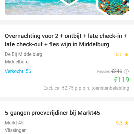
favorite_border
Overnachting voor 2 + ontbijt + late check-in +
52%
late check-out + fles wijn in Middelburg
De Bij Middelburg
8.3
star
Middelburg
Verkocht: 56
€246
Regulier
€119
Excl. ca. €2,75 p.p.p.n. toeristenbelasting
favorite_border
5-gangen proeverijdiner bij Markt45
34%
Markt 45
9.5
star
Vlissingen