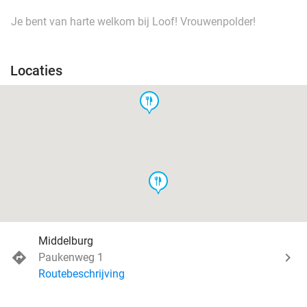
Je bent van harte welkom bij Loof! Vrouwenpolder!
Locaties
food
food
Middelburg
Paukenweg 1
Routebeschrijving