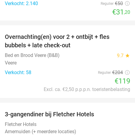
Verkocht: 2.140
€50
Regulier
€31
,20
favorite_border
Overnachting(en) voor 2 + ontbijt + fles
42%
bubbels + late check-out
Bed en Brood Veere (B&B)
9.7
star
Veere
Verkocht: 58
€204
Regulier
€119
Excl. ca. €2,50 p.p.p.n. toeristenbelasting
favorite_border
3-gangendiner bij Fletcher Hotels
42%
Fletcher Hotels
Arnemuiden (+ meerdere locaties)