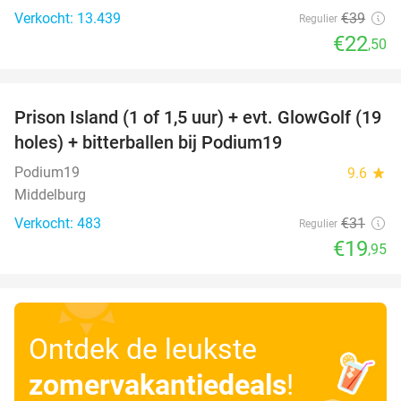
Verkocht: 13.439
€39
Regulier
€22
,50
favorite_border
Prison Island (1 of 1,5 uur) + evt. GlowGolf (19
36%
holes) + bitterballen bij Podium19
Podium19
9.6
star
Middelburg
Verkocht: 483
€31
Regulier
€19
,95
Ontdek de leukste
zomervakantiedeals
!