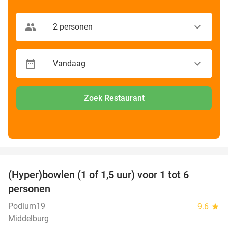
Zoek Restaurant
favorite_border
(Hyper)bowlen (1 of 1,5 uur) voor 1 tot 6
33%
personen
Podium19
9.6
star
Middelburg