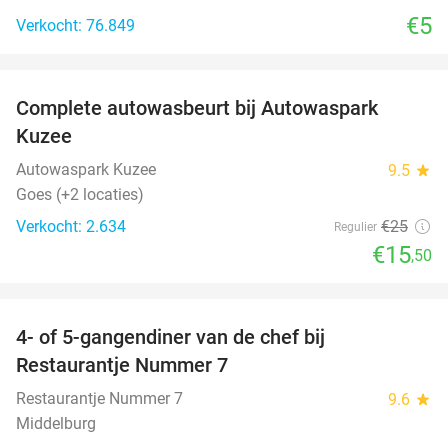
€5
Verkocht: 76.849
favorite_border
Complete autowasbeurt bij Autowaspark
38%
Kuzee
Autowaspark Kuzee
9.5
star
Goes (+2 locaties)
Verkocht: 2.634
€25
Regulier
€15
,50
favorite_border
4- of 5-gangendiner van de chef bij
33%
Restaurantje Nummer 7
Restaurantje Nummer 7
9.6
star
Middelburg