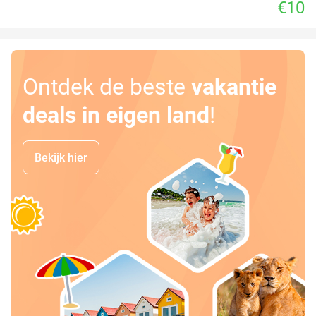
€10
Ontdek de beste
vakantie
deals in eigen land
!
Bekijk hier