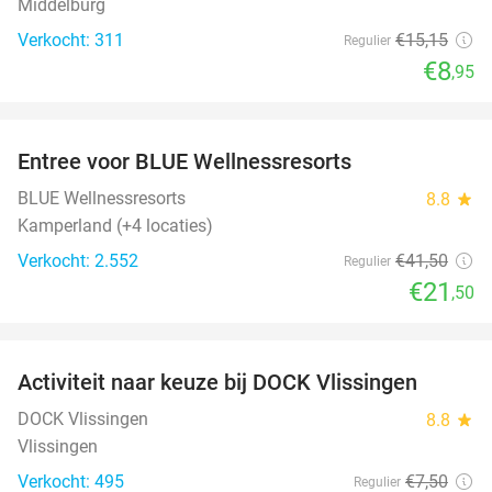
Middelburg
Verkocht: 311
€15
,15
Regulier
€8
,95
favorite_border
Entree voor BLUE Wellnessresorts
48%
BLUE Wellnessresorts
8.8
star
Kamperland (+4 locaties)
Verkocht: 2.552
€41
,50
Regulier
€21
,50
favorite_border
Activiteit naar keuze bij DOCK Vlissingen
27%
DOCK Vlissingen
8.8
star
Vlissingen
Verkocht: 495
€7
,50
Regulier