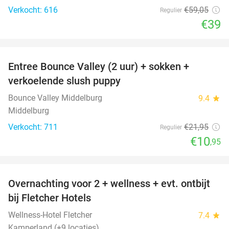
Verkocht: 616
€59
,05
Regulier
€39
favorite_border
Entree Bounce Valley (2 uur) + sokken +
50%
verkoelende slush puppy
Bounce Valley Middelburg
9.4
star
Middelburg
Verkocht: 711
€21
,95
Regulier
€10
,95
favorite_border
Overnachting voor 2 + wellness + evt. ontbijt
55%
bij Fletcher Hotels
Wellness-Hotel Fletcher
7.4
star
Kamperland (+9 locaties)