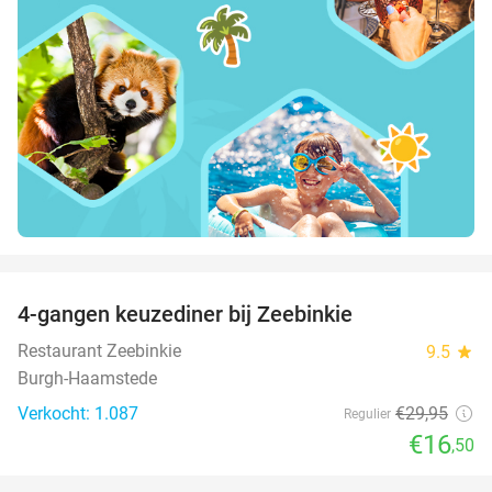
favorite_border
4-gangen keuzediner bij Zeebinkie
45%
Restaurant Zeebinkie
9.5
star
Burgh-Haamstede
Verkocht: 1.087
€29
,95
Regulier
€16
,50
favorite_border