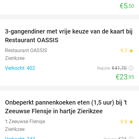
€5
,50
favorite_border
3-gangendiner met vrije keuze van de kaart bij
43%
Restaurant OASSIS
Restaurant OASSIS
9.7
star
Zierikzee
Verkocht: 402
€41
,70
Regulier
€23
,95
favorite_border
Onbeperkt pannenkoeken eten (1,5 uur) bij 't
67%
Zeeuwse Flensje in hartje Zierikzee
‘t Zeeuwse Flensje
9.9
star
Zierikzee