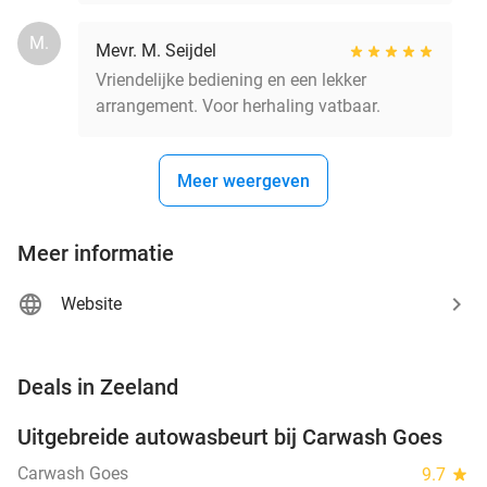
M.
Mevr. M. Seijdel
Vriendelijke bediening en een lekker
arrangement. Voor herhaling vatbaar.
Meer weergeven
Meer informatie
Website
favorite_border
Deals in Zeeland
Uitgebreide autowasbeurt bij Carwash Goes
36%
Carwash Goes
9.7
star