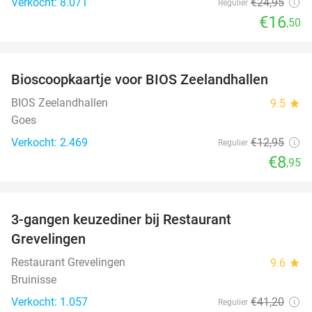
Verkocht: 8.071
€24
,95
Regulier
€16
,50
favorite_border
Bioscoopkaartje voor BIOS Zeelandhallen
31%
BIOS Zeelandhallen
9.5
star
Goes
Verkocht: 2.469
€12
,95
Regulier
€8
,95
favorite_border
3-gangen keuzediner bij Restaurant
48%
Grevelingen
Restaurant Grevelingen
9.6
star
Bruinisse
Verkocht: 1.057
€41
,20
Regulier