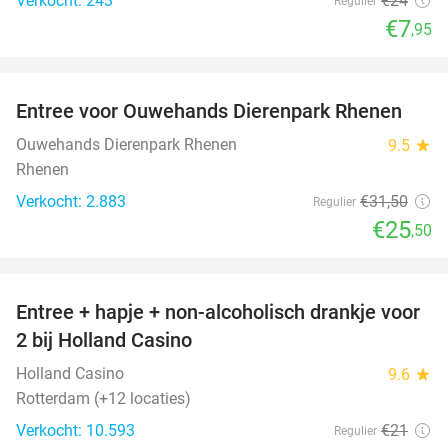
Verkocht: 243
€24
Regulier
€7
,95
favorite_border
Entree voor Ouwehands Dierenpark Rhenen
19%
Ouwehands Dierenpark Rhenen
9.5
star
Rhenen
Verkocht: 2.883
€31
,50
Regulier
€25
,50
favorite_border
Entree + hapje + non-alcoholisch drankje voor
52%
2 bij Holland Casino
Holland Casino
9.6
star
Rotterdam (+12 locaties)
Verkocht: 10.593
€21
Regulier