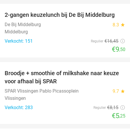
favorite_border
2-gangen keuzelunch bij De Bij Middelburg
42%
De Bij Middelburg
8.3
star
Middelburg
Verkocht: 151
€16
,45
Regulier
€9
,50
favorite_border
Broodje + smoothie of milkshake naar keuze
36%
voor afhaal bij SPAR
SPAR Vlissingen Pablo Picassoplein
9.7
star
Vlissingen
Verkocht: 283
€8
,15
Regulier
€5
,25
favorite_border