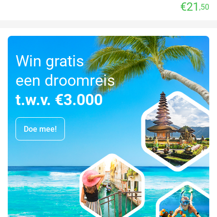
€21
,50
Win gratis
een droomreis
t.w.v. €3.000
Doe mee!