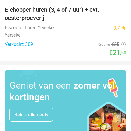
E-chopper huren (3, 4 of 7 uur) + evt.
39%
oesterproeverij
E-scooter huren Yerseke
9.7
star
Yerseke
Verkocht: 389
€35
Regulier
€21
,50
Geniet van een
zomer vol
kortingen
Bekijk alle deals