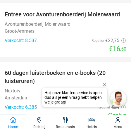
Entree voor Avonturenboerderij Molenwaard
27%
Avonturenboerderij Molenwaard
Groot-Ammers
Verkocht: 8.537
€22
,75
Regulier
€16
,50
favorite_border
100%
60 dagen luisterboeken en e-books (20
luisteruren)
Nextory
Hoi, onze klantenservice is open,
Amsterdam
dus als je een vraag hebt helpen
we je graag!
Verkocht: 6.385
€24
Regulier
Gratis
favorite_border
Home
Dichtbij
Restaurants
Hotels
Menu