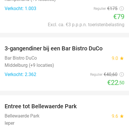
Verkocht: 1.003
€175
Regulier
€79
Excl. ca. €3 p.p.p.n. toeristenbelasting
favorite_border
3-gangendiner bij een Bar Bistro DuCo
45%
Bar Bistro DuCo
9.0
star
Middelburg (+9 locaties)
Verkocht: 2.362
€40
,60
Regulier
€22
,50
favorite_border
Entree tot Bellewaerde Park
38%
Bellewaerde Park
9.6
star
Ieper