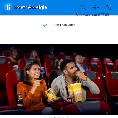
Ontdek 15.000+ deals

Pathé België
7 dagen per week beschikbaar
Bereikbaar vanaf 07:00
10+ miljoen leden
9,4
op basis van
205.983 reviews
Ontdek 15.000+ deals
7 dagen per week beschikbaar
10+ miljoen leden