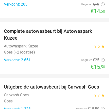
Verkocht: 203
€19
Regulier
€14
,50
favorite_border
Complete autowasbeurt bij Autowaspark
38%
Kuzee
Autowaspark Kuzee
9.5
star
Goes (+2 locaties)
Verkocht: 2.651
€25
Regulier
€15
,50
favorite_border
Uitgebreide autowasbeurt bij Carwash Goes
36%
Carwash Goes
9.7
star
Goes
Verkocht: 1.328
€15
,50
Regulier