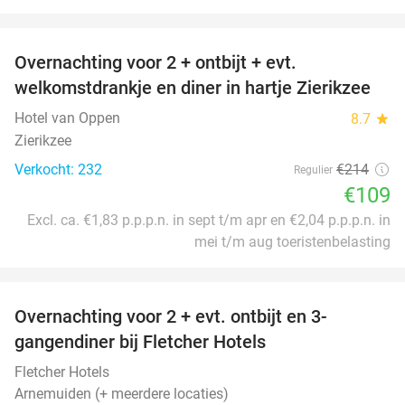
favorite_border
Overnachting voor 2 + ontbijt + evt.
49%
welkomstdrankje en diner in hartje Zierikzee
Hotel van Oppen
8.7
star
Zierikzee
Verkocht: 232
€214
Regulier
€109
Excl. ca. €1,83 p.p.p.n. in sept t/m apr en €2,04 p.p.p.n. in
mei t/m aug toeristenbelasting
favorite_border
Overnachting voor 2 + evt. ontbijt en 3-
gangendiner bij Fletcher Hotels
Fletcher Hotels
Arnemuiden (+ meerdere locaties)