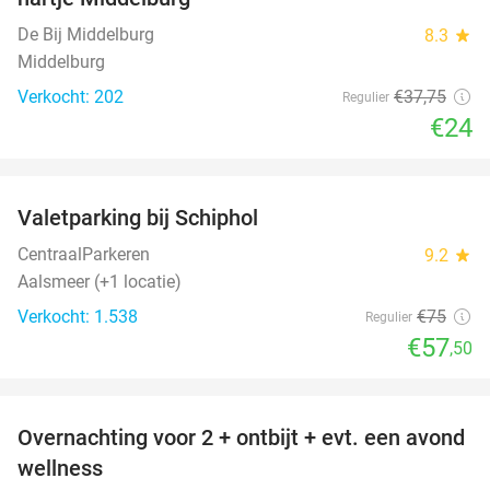
De Bij Middelburg
8.3
star
Middelburg
Verkocht: 202
€37
,75
Regulier
€24
favorite_border
Valetparking bij Schiphol
23%
CentraalParkeren
9.2
star
Aalsmeer (+1 locatie)
Verkocht: 1.538
€75
Regulier
€57
,50
favorite_border
Overnachting voor 2 + ontbijt + evt. een avond
21%
wellness