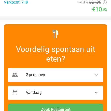
Verkocht: 719
€21
,95
Regulier
€10
,95
Voordelig spontaan uit
eten?
Zoek Restaurant