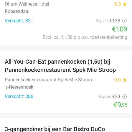
Otium Wellness Hotel
9.5
star
Roosendaal
Verkocht: 32
€138
Regulier
€109
Excl. ca. €1,58 p.p.p.n. toeristenbelasting
favorite_border
All-You-Can-Eat pannenkoeken (1,5u) bij
57%
Pannenkoekenrestaurant Spek Mie Stroop
Pannenkoekenrestaurant Spek Mie Stroop
9.0
star
's-Heerenhoek
Verkocht: 386
€23
Regulier
€9
,95
favorite_border
3-gangendiner bij een Bar Bistro DuCo
45%