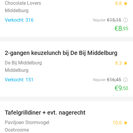
Chocolate Lovers
8.8
star
Middelburg
Verkocht: 316
€15
,15
Regulier
€8
,95
favorite_border
2-gangen keuzelunch bij De Bij Middelburg
42%
De Bij Middelburg
8.3
star
Middelburg
Verkocht: 151
€16
,45
Regulier
€9
,50
favorite_border
Tafelgrilldiner + evt. nagerecht
36%
Paviljoen Stormvogel
10.0
star
Oostvoorne