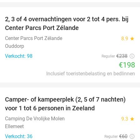
favorite_border
2, 3 of 4 overnachtingen voor 2 tot 4 pers. bij
17%
Center Parcs Port Zélande
Center Parcs Port Zélande
8.9
star
Ouddorp
Verkocht: 98
€238
Regulier
€198
Inclusief toeristenbelasting en bedlinnen
favorite_border
Camper- of kampeerplek (2, 5 of 7 nachten)
35%
voor 1 tot 6 personen in Zeeland
Camping De Vrolijke Molen
9.3
star
Ellemeet
Verkocht: 36
€60
Regulier