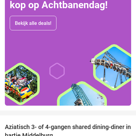
kop op Achtbanendag!
Bekijk alle deals!
favorite_border
Aziatisch 3- of 4-gangen shared dining-diner in
36%
hartje Middelburg