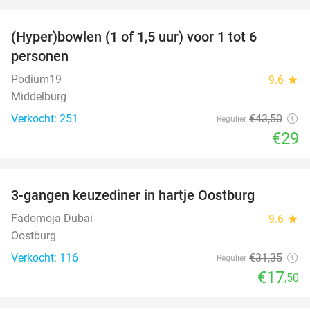
favorite_border
(Hyper)bowlen (1 of 1,5 uur) voor 1 tot 6
33%
personen
Podium19
9.6
star
Middelburg
Verkocht: 251
€43
,50
Regulier
€29
favorite_border
3-gangen keuzediner in hartje Oostburg
44%
Fadomoja Dubai
9.6
star
Oostburg
Verkocht: 116
€31
,35
Regulier
€17
,50
favorite_border