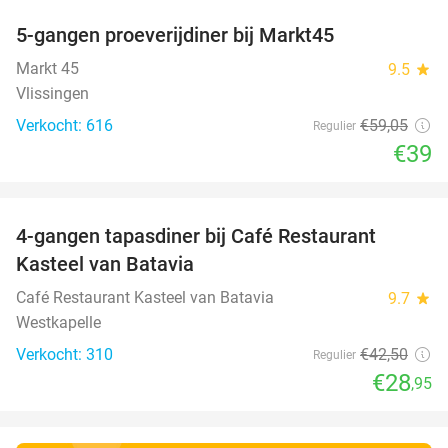
5-gangen proeverijdiner bij Markt45
34%
Markt 45
9.5
star
Vlissingen
Verkocht: 616
€59
,05
Regulier
€39
favorite_border
4-gangen tapasdiner bij Café Restaurant
32%
Kasteel van Batavia
Café Restaurant Kasteel van Batavia
9.7
star
Westkapelle
Verkocht: 310
€42
,50
Regulier
€28
,95