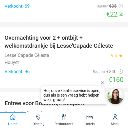
Verkocht: 69
€35
Regulier
€22
,50
favorite_border
Overnachting voor 2 + ontbijt +
33%
welkomstdrankje bij Lesse'Capade Céleste
Lesse´Capade Céleste
9.5
star
Houyet
Verkocht: 96
€240
Regulier
€160
favorite_border
Entree voor Boudewijn Seapark
35%
Boudewijn Seapark
Brugge
Home
Dichtbij
Restaurants
Hotels
Menu