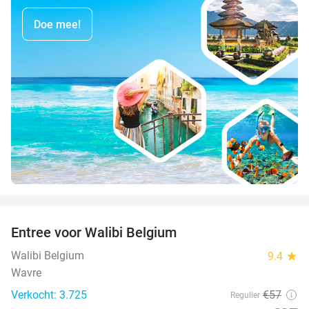
Doe mee!
favorite_border
Entree voor Walibi Belgium
35%
Walibi Belgium
9.4
star
Wavre
Verkocht: 3.725
€57
Regulier