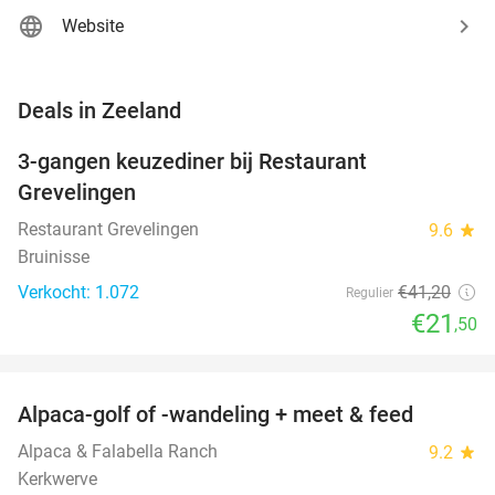
Website
favorite_border
Deals in Zeeland
3-gangen keuzediner bij Restaurant
48%
Grevelingen
Restaurant Grevelingen
9.6
star
Bruinisse
Verkocht: 1.072
€41
,20
Regulier
€21
,50
favorite_border
Alpaca-golf of -wandeling + meet & feed
24%
Alpaca & Falabella Ranch
9.2
star
Kerkwerve