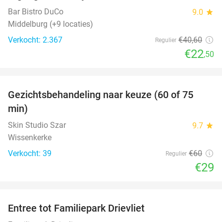
Bar Bistro DuCo
9.0
star
Middelburg (+9 locaties)
Verkocht: 2.367
€40
,60
Regulier
€22
,50
favorite_border
Gezichtsbehandeling naar keuze (60 of 75
52%
min)
Skin Studio Szar
9.7
star
Wissenkerke
Verkocht: 39
€60
Regulier
€29
favorite_border
Entree tot Familiepark Drievliet
21%