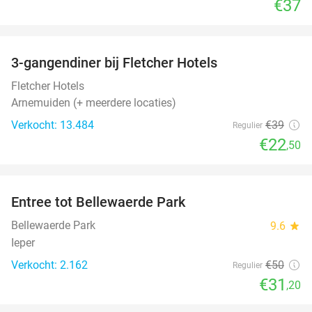
€37
favorite_border
3-gangendiner bij Fletcher Hotels
42%
Fletcher Hotels
Arnemuiden (+ meerdere locaties)
Verkocht: 13.484
€39
Regulier
€22
,50
favorite_border
Entree tot Bellewaerde Park
38%
Bellewaerde Park
9.6
star
Ieper
Verkocht: 2.162
€50
Regulier
€31
,20
favorite_border