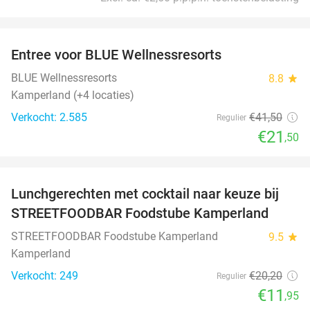
favorite_border
Entree voor BLUE Wellnessresorts
48%
BLUE Wellnessresorts
8.8
star
Kamperland (+4 locaties)
Verkocht: 2.585
€41
,50
Regulier
€21
,50
favorite_border
Lunchgerechten met cocktail naar keuze bij
41%
STREETFOODBAR Foodstube Kamperland
STREETFOODBAR Foodstube Kamperland
9.5
star
Kamperland
Verkocht: 249
€20
,20
Regulier
€11
,95