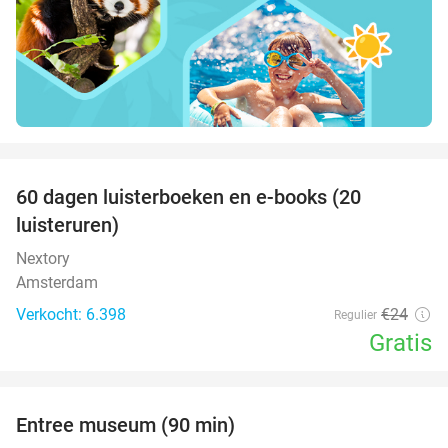
favorite_border
100%
60 dagen luisterboeken en e-books (20
luisteruren)
Nextory
Amsterdam
Verkocht: 6.398
€24
Regulier
Gratis
favorite_border
Entree museum (90 min)
41%