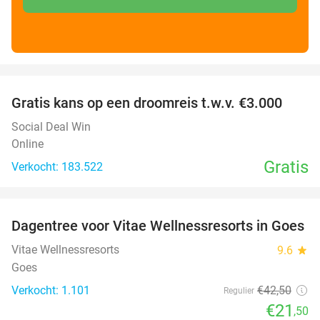
favorite_border
Gratis kans op een droomreis t.w.v. €3.000
Social Deal Win
Online
Gratis
Verkocht: 183.522
favorite_border
Dagentree voor Vitae Wellnessresorts in Goes
49%
Vitae Wellnessresorts
9.6
star
Goes
Verkocht: 1.101
€42
,50
Regulier
€21
,50