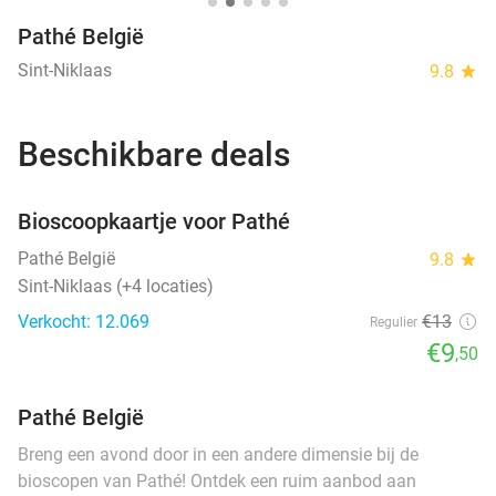
Pathé België
Sint-Niklaas
9.8
star
Beschikbare deals
favorite_border
Bioscoopkaartje voor Pathé
Pathé België
9.8
star
Sint-Niklaas (+4 locaties)
Verkocht: 12.069
€13
Regulier
€9
,50
Pathé België
Breng een avond door in een andere dimensie bij de
bioscopen van Pathé! Ontdek een ruim aanbod aan