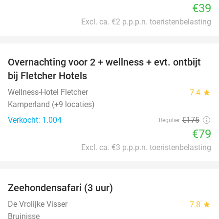
€39
Excl. ca. €2 p.p.p.n. toeristenbelasting
favorite_border
Overnachting voor 2 + wellness + evt. ontbijt
55%
bij Fletcher Hotels
Wellness-Hotel Fletcher
7.4
star
Kamperland (+9 locaties)
Verkocht: 1.004
€175
Regulier
€79
Excl. ca. €3 p.p.p.n. toeristenbelasting
favorite_border
Zeehondensafari (3 uur)
32%
De Vrolijke Visser
7.8
star
Bruinisse