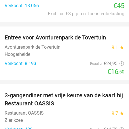
€45
Verkocht: 18.056
Excl. ca. €3 p.p.p.n. toeristenbelasting
favorite_border
Entree voor Avonturenpark de Tovertuin
34%
Avonturenpark de Tovertuin
9.1
star
Hoogerheide
Verkocht: 8.193
€24
,95
Regulier
€16
,50
favorite_border
3-gangendiner met vrije keuze van de kaart bij
43%
Restaurant OASSIS
Restaurant OASSIS
9.7
star
Zierikzee