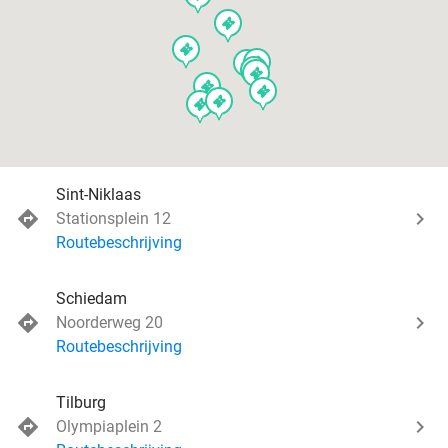
events
events
events
events
events
events
events
events
events
events
Sint-Niklaas
Stationsplein 12
Routebeschrijving
Schiedam
Noorderweg 20
Routebeschrijving
Tilburg
Olympiaplein 2