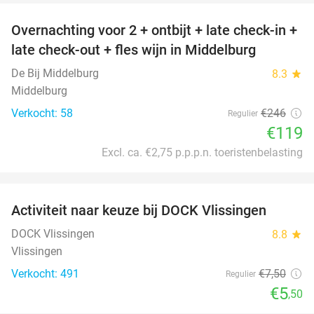
Overnachting voor 2 + ontbijt + late check-in +
52%
late check-out + fles wijn in Middelburg
De Bij Middelburg
8.3
star
Middelburg
Verkocht: 58
€246
Regulier
€119
Excl. ca. €2,75 p.p.p.n. toeristenbelasting
favorite_border
Activiteit naar keuze bij DOCK Vlissingen
27%
DOCK Vlissingen
8.8
star
Vlissingen
Verkocht: 491
€7
,50
Regulier
€5
,50