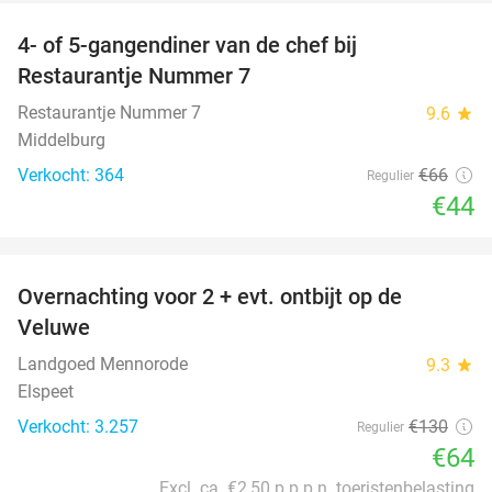
4- of 5-gangendiner van de chef bij
33%
Restaurantje Nummer 7
Restaurantje Nummer 7
9.6
star
Middelburg
Verkocht: 364
€66
Regulier
€44
favorite_border
Overnachting voor 2 + evt. ontbijt op de
51%
Veluwe
Landgoed Mennorode
9.3
star
Elspeet
Verkocht: 3.257
€130
Regulier
€64
Excl. ca. €2,50 p.p.p.n. toeristenbelasting