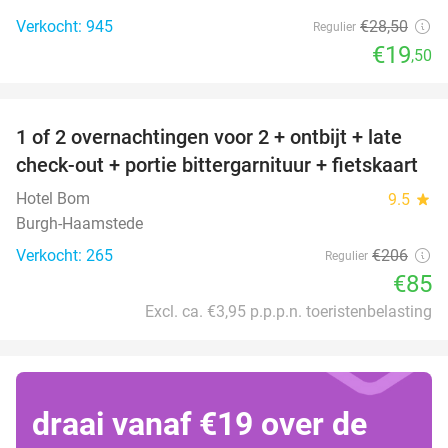
Verkocht: 945
€28
,50
Regulier
€19
,50
favorite_border
1 of 2 overnachtingen voor 2 + ontbijt + late
59%
check-out + portie bittergarnituur + fietskaart
Hotel Bom
9.5
star
Burgh-Haamstede
Verkocht: 265
€206
Regulier
€85
Excl. ca. €3,95 p.p.p.n. toeristenbelasting
draai vanaf €19 over de