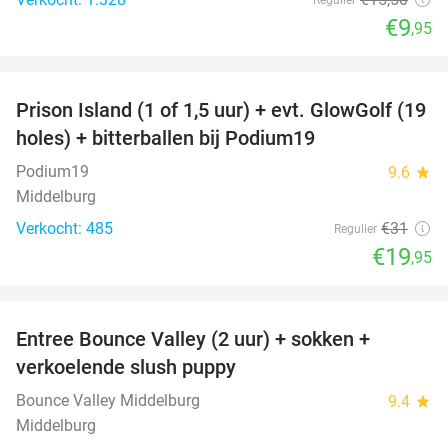
€9
,95
favorite_border
Prison Island (1 of 1,5 uur) + evt. GlowGolf (19
36%
holes) + bitterballen bij Podium19
Podium19
9.6
star
Middelburg
Verkocht: 485
€31
Regulier
€19
,95
favorite_border
Entree Bounce Valley (2 uur) + sokken +
50%
verkoelende slush puppy
Bounce Valley Middelburg
9.4
star
Middelburg