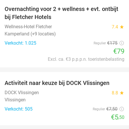
Overnachting voor 2 + wellness + evt. ontbijt
55%
bij Fletcher Hotels
Wellness-Hotel Fletcher
7.4
star
Kamperland (+9 locaties)
Verkocht: 1.025
€175
Regulier
€79
Excl. ca. €3 p.p.p.n. toeristenbelasting
favorite_border
Activiteit naar keuze bij DOCK Vlissingen
27%
DOCK Vlissingen
8.8
star
Vlissingen
Verkocht: 505
€7
,50
Regulier
€5
,50
favorite_border