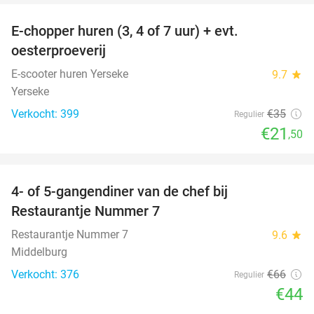
E-chopper huren (3, 4 of 7 uur) + evt.
39%
oesterproeverij
E-scooter huren Yerseke
9.7
star
Yerseke
Verkocht: 399
€35
Regulier
€21
,50
favorite_border
4- of 5-gangendiner van de chef bij
33%
Restaurantje Nummer 7
Restaurantje Nummer 7
9.6
star
Middelburg
Verkocht: 376
€66
Regulier
€44