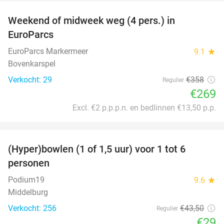
Weekend of midweek weg (4 pers.) in
25%
EuroParcs
EuroParcs Markermeer
9.1
star
Bovenkarspel
Verkocht: 29
€358
Regulier
€269
Excl. €2 p.p.p.n. en bedlinnen €13,50 p.p.
favorite_border
(Hyper)bowlen (1 of 1,5 uur) voor 1 tot 6
33%
personen
Podium19
9.6
star
Middelburg
Verkocht: 256
€43
,50
Regulier
€29