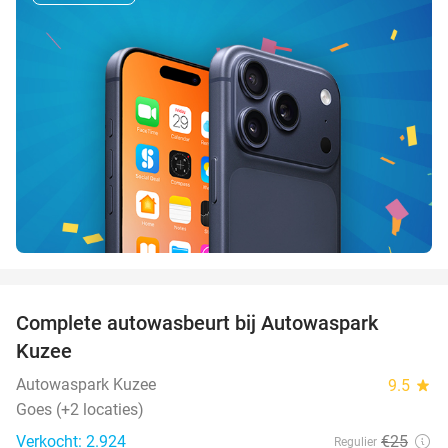
favorite_border
Complete autowasbeurt bij Autowaspark
38%
Kuzee
Autowaspark Kuzee
9.5
star
Goes (+2 locaties)
Verkocht: 2.924
€25
Regulier