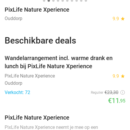
PixLife Nature Xperience
Ouddorp
9.9
star
Beschikbare deals
favorite_border
Wandelarrangement incl. warme drank en
lunch bij PixLife Nature Xperience
PixLife Nature Xperience
9.9
star
Ouddorp
Verkocht: 72
€23
,30
Regulier
€11
,95
PixLife Nature Xperience
PixLife Nature Xperience neemt je mee op een