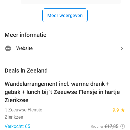
Meer weergeven
Meer informatie
Website
favorite_border
Deals in Zeeland
Wandelarrangement incl. warme drank +
39%
NEW
gebak + lunch bij 't Zeeuwse Flensje in hartje
TODAY
Zierikzee
‘t Zeeuwse Flensje
9.9
star
Zierikzee
Verkocht: 65
€17
,85
Regulier