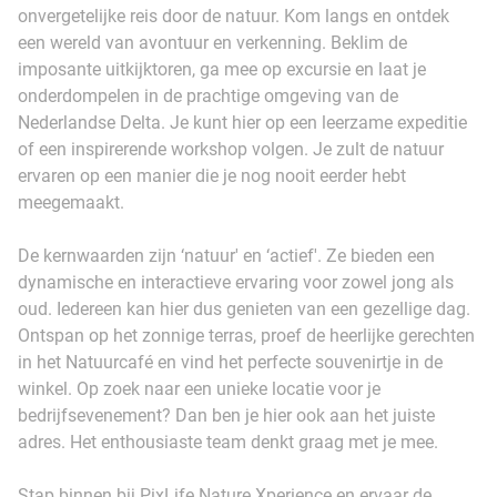
onvergetelijke reis door de natuur. Kom langs en ontdek
een wereld van avontuur en verkenning. Beklim de
imposante uitkijktoren, ga mee op excursie en laat je
onderdompelen in de prachtige omgeving van de
Nederlandse Delta. Je kunt hier op een leerzame expeditie
of een inspirerende workshop volgen. Je zult de natuur
ervaren op een manier die je nog nooit eerder hebt
meegemaakt.
De kernwaarden zijn ‘natuur' en ‘actief'. Ze bieden een
dynamische en interactieve ervaring voor zowel jong als
oud. Iedereen kan hier dus genieten van een gezellige dag.
Ontspan op het zonnige terras, proef de heerlijke gerechten
in het Natuurcafé en vind het perfecte souvenirtje in de
winkel. Op zoek naar een unieke locatie voor je
bedrijfsevenement? Dan ben je hier ook aan het juiste
adres. Het enthousiaste team denkt graag met je mee.
Stap binnen bij PixLife Nature Xperience en ervaar de