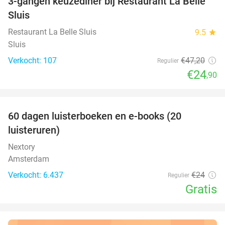
3-gangen keuzediner bij Restaurant La Belle
47%
Sluis
Restaurant La Belle Sluis
9.5
star
Sluis
Verkocht: 107
€47
,20
Regulier
€24
,90
favorite_border
100%
60 dagen luisterboeken en e-books (20
luisteruren)
Nextory
Amsterdam
Verkocht: 6.437
€24
Regulier
Gratis