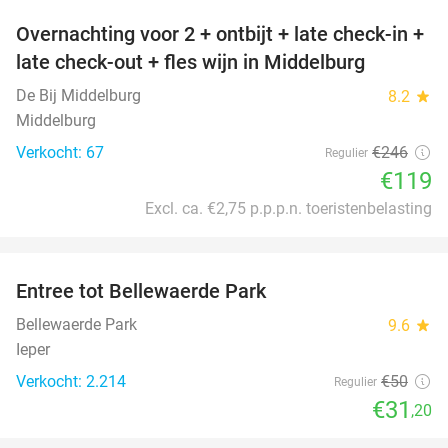
Overnachting voor 2 + ontbijt + late check-in +
52%
late check-out + fles wijn in Middelburg
De Bij Middelburg
8.2
star
Middelburg
Verkocht: 67
€246
Regulier
€119
Excl. ca. €2,75 p.p.p.n. toeristenbelasting
favorite_border
Entree tot Bellewaerde Park
38%
Bellewaerde Park
9.6
star
Ieper
Verkocht: 2.214
€50
Regulier
€31
,20
favorite_border