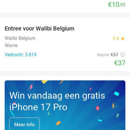
€10
,95
favorite_border
Entree voor Walibi Belgium
35%
Walibi Belgium
9.4
star
Wavre
Verkocht: 3.819
€57
Regulier
€37
Win vandaag een gratis
iPhone 17 Pro
Meer info