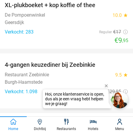
XL-plukboeket + kop koffie of thee
41%
De Pompoenwinkel
10.0
star
Geersdijk
Verkocht: 283
€17
Regulier
€9
,95
favorite_border
4-gangen keuzediner bij Zeebinkie
45%
Restaurant Zeebinkie
9.5
star
Burgh-Haamstede
Verkocht: 1.098
€29
,95
Regulier
€16
,50
favorite_border
100%
75 dagen gratis luisterboeken en e-books
Home
Dichtbij
Restaurants
Hotels
Menu