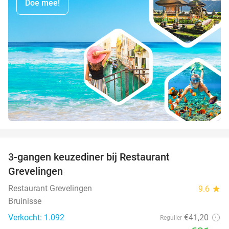
Doe mee!
favorite_border
3-gangen keuzediner bij Restaurant
48%
Grevelingen
Restaurant Grevelingen
9.6
star
Bruinisse
Verkocht: 1.092
€41
,20
Regulier