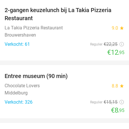
2-gangen keuzelunch bij La Takia Pizzeria
42%
Restaurant
La Takia Pizzeria Restaurant
9.0
star
Brouwershaven
Verkocht: 61
€22
,25
Regulier
€12
,95
favorite_border
Entree museum (90 min)
41%
Chocolate Lovers
8.8
star
Middelburg
Verkocht: 326
€15
,15
Regulier
€8
,95
favorite_border