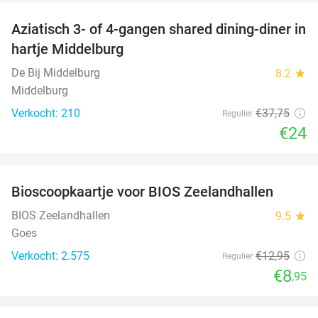
Aziatisch 3- of 4-gangen shared dining-diner in
36%
hartje Middelburg
De Bij Middelburg
8.2
star
Middelburg
Verkocht: 210
€37
,75
Regulier
€24
favorite_border
Bioscoopkaartje voor BIOS Zeelandhallen
31%
BIOS Zeelandhallen
9.5
star
Goes
Verkocht: 2.575
€12
,95
Regulier
€8
,95
favorite_border