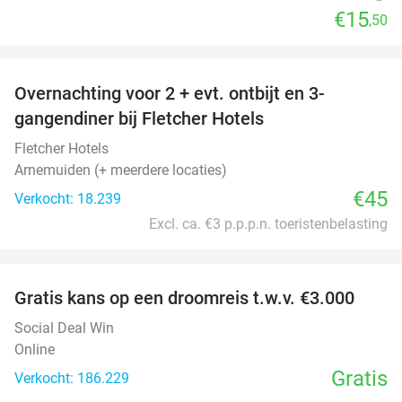
€15
,50
favorite_border
Overnachting voor 2 + evt. ontbijt en 3-
gangendiner bij Fletcher Hotels
Fletcher Hotels
Arnemuiden (+ meerdere locaties)
€45
Verkocht: 18.239
Excl. ca. €3 p.p.p.n. toeristenbelasting
favorite_border
Gratis kans op een droomreis t.w.v. €3.000
Social Deal Win
Online
Gratis
Verkocht: 186.229