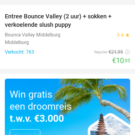
favorite_border
Entree Bounce Valley (2 uur) + sokken +
50%
verkoelende slush puppy
Bounce Valley Middelburg
9.4
star
Middelburg
Verkocht: 763
€21
,95
Regulier
€10
,95
Win gratis
een droomreis
t.w.v. €3.000