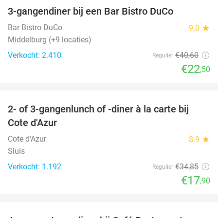
3-gangendiner bij een Bar Bistro DuCo
45%
Bar Bistro DuCo
9.0
star
Middelburg (+9 locaties)
Verkocht: 2.410
€40
,60
Regulier
€22
,50
favorite_border
2- of 3-gangenlunch of -diner à la carte bij
49%
Cote d'Azur
Cote d'Azur
8.9
star
Sluis
Verkocht: 1.192
€34
,85
Regulier
€17
,90
favorite_border