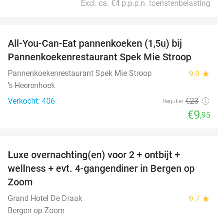
Excl. ca. €4 p.p.p.n. toeristenbelasting
favorite_border
All-You-Can-Eat pannenkoeken (1,5u) bij
57%
Pannenkoekenrestaurant Spek Mie Stroop
Pannenkoekenrestaurant Spek Mie Stroop
9.0
star
's-Heerenhoek
Verkocht: 406
€23
Regulier
€9
,95
favorite_border
Luxe overnachting(en) voor 2 + ontbijt +
38%
wellness + evt. 4-gangendiner in Bergen op
Zoom
Grand Hotel De Draak
9.7
star
Bergen op Zoom