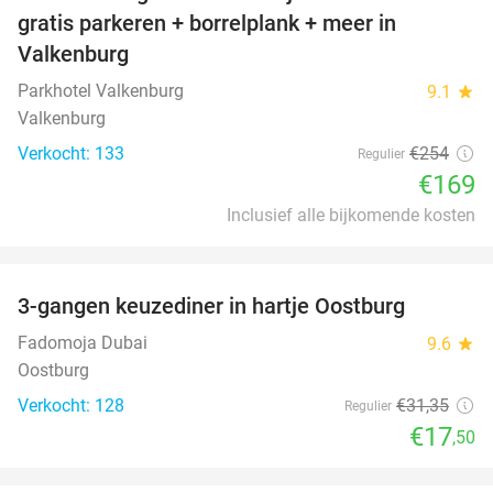
33%
gratis parkeren + borrelplank + meer in
Valkenburg
Parkhotel Valkenburg
9.1
star
Valkenburg
Verkocht: 133
€254
Regulier
€169
Inclusief alle bijkomende kosten
favorite_border
3-gangen keuzediner in hartje Oostburg
44%
Fadomoja Dubai
9.6
star
Oostburg
Verkocht: 128
€31
,35
Regulier
€17
,50
favorite_border