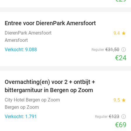
favorite_border
Entree voor DierenPark Amersfoort
24%
DierenPark Amersfoort
9.4
star
Amersfoort
Verkocht: 9.088
€31
,50
Regulier
€24
favorite_border
Overnachting(en) voor 2 + ontbijt +
44%
bittergarnituur in Bergen op Zoom
City Hotel Bergen op Zoom
9.5
star
Bergen op Zoom
Verkocht: 1.791
€123
Regulier
€69