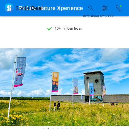
Ontdek 15.000+ deals

PixLife Nature Xperience
7 dagen per week beschikbaar
Bereikbaar tot 21:00
10+ miljoen leden
9,4
op basis van
206.187 reviews
Ontdek 15.000+ deals
7 dagen per week beschikbaar
10+ miljoen leden