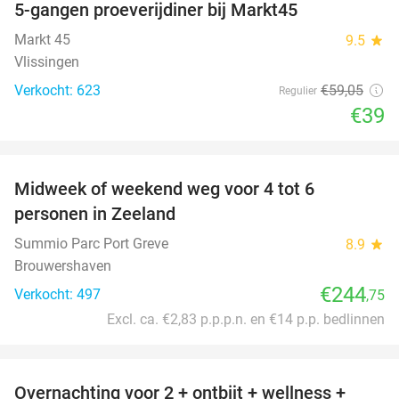
5-gangen proeverijdiner bij Markt45
34%
Markt 45
9.5
star
Vlissingen
Verkocht: 623
€59
,05
Regulier
€39
favorite_border
Midweek of weekend weg voor 4 tot 6
personen in Zeeland
Summio Parc Port Greve
8.9
star
Brouwershaven
€244
Verkocht: 497
,75
Excl. ca. €2,83 p.p.p.n. en €14 p.p. bedlinnen
favorite_border
Overnachting voor 2 + ontbijt + wellness +