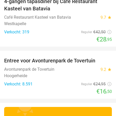
4-gangen tapasdiner bij Café Restaurant
32%
Kasteel van Batavia
Café Restaurant Kasteel van Batavia
9.7
star
Westkapelle
Verkocht: 319
€42
,50
Regulier
€28
,95
favorite_border
Entree voor Avonturenpark de Tovertuin
34%
Avonturenpark de Tovertuin
9.2
star
Hoogerheide
Verkocht: 8.591
€24
,95
Regulier
€16
,50