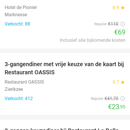
Hotel de Pionier
8.9
star
Marknesse
Verkocht: 88
€110
Regulier
€69
Inclusief alle bijkomende kosten
favorite_border
3-gangendiner met vrije keuze van de kaart bij
43%
Restaurant OASSIS
Restaurant OASSIS
9.7
star
Zierikzee
Verkocht: 412
€41
,70
Regulier
€23
,95
favorite_border