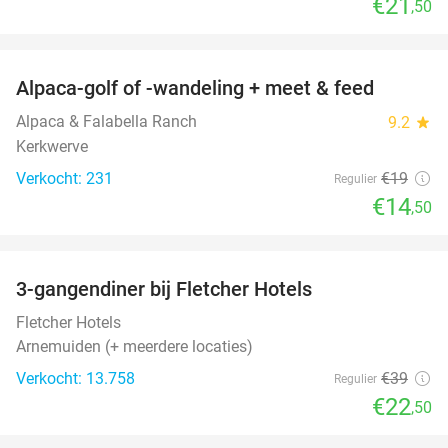
€21
,50
favorite_border
Alpaca-golf of -wandeling + meet & feed
24%
Alpaca & Falabella Ranch
9.2
star
Kerkwerve
Verkocht: 231
€19
Regulier
€14
,50
favorite_border
3-gangendiner bij Fletcher Hotels
42%
Fletcher Hotels
Arnemuiden (+ meerdere locaties)
Verkocht: 13.758
€39
Regulier
€22
,50
favorite_border