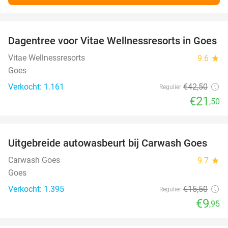
favorite_border
Dagentree voor Vitae Wellnessresorts in Goes
49%
Vitae Wellnessresorts
9.6
star
Goes
Verkocht: 1.161
€42
,50
Regulier
€21
,50
favorite_border
Uitgebreide autowasbeurt bij Carwash Goes
36%
Carwash Goes
9.7
star
Goes
Verkocht: 1.395
€15
,50
Regulier
€9
,95
favorite_border