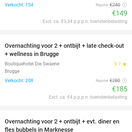
Verkocht: 154
€240
Regulier
€149
Excl. ca. €3,34 p.p.p.n. toeristenbelasting
favorite_border
Overnachting voor 2 + ontbijt + late check-out
34%
+ wellness in Brugge
Boutiquehotel Die Swaene
9.7
star
Brugge
Verkocht: 208
€280
Regulier
€185
Excl. ca. €4 p.p.p.n. toeristenbelasting
favorite_border
Overnachting voor 2 + ontbijt + evt. diner en
37%
fles bubbels in Marknesse