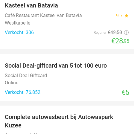
Kasteel van Batavia
Café Restaurant Kasteel van Batavia
9.7
star
Westkapelle
Verkocht: 306
€42
,50
Regulier
€28
,95
favorite_border
Social Deal-giftcard van 5 tot 100 euro
Social Deal Giftcard
Online
€5
Verkocht: 76.852
favorite_border
Complete autowasbeurt bij Autowaspark
38%
Kuzee