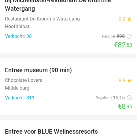
Watergang
Restaurant De Kromme Watergang
9.9
star
Hoofdplaat
Verkocht: 38
€98
Regulier
€82
,50
favorite_border
Entree museum (90 min)
41%
Chocolate Lovers
8.8
star
Middelburg
Verkocht: 311
€15
,15
Regulier
€8
,95
favorite_border
Entree voor BLUE Wellnessresorts
48%