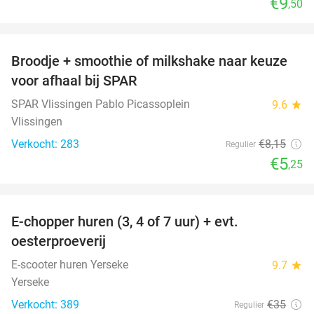
€9
,50
favorite_border
Broodje + smoothie of milkshake naar keuze
36%
voor afhaal bij SPAR
SPAR Vlissingen Pablo Picassoplein
9.6
star
Vlissingen
Verkocht: 283
€8
,15
Regulier
€5
,25
favorite_border
E-chopper huren (3, 4 of 7 uur) + evt.
39%
oesterproeverij
E-scooter huren Yerseke
9.7
star
Yerseke
Verkocht: 389
€35
Regulier