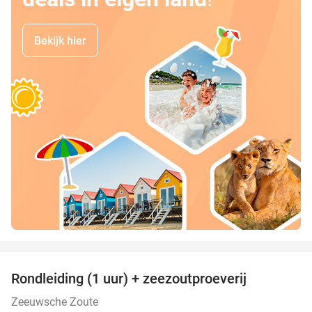
Bekijk hier
favorite_border
Rondleiding (1 uur) + zeezoutproeverij
40%
Zeeuwsche Zoute