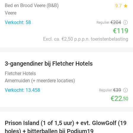
Bed en Brood Veere (B&B)
9.7
star
Veere
Verkocht: 58
€204
Regulier
€119
Excl. ca. €2,50 p.p.p.n. toeristenbelasting
favorite_border
3-gangendiner bij Fletcher Hotels
42%
Fletcher Hotels
Arnemuiden (+ meerdere locaties)
Verkocht: 13.458
€39
Regulier
€22
,50
favorite_border
Prison Island (1 of 1,5 uur) + evt. GlowGolf (19
36%
holes) + bitterballen bij Podium19