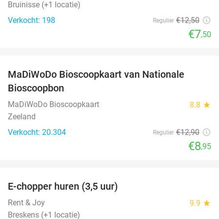
Bruinisse (+1 locatie)
Verkocht: 198
€12
,50
Regulier
€7
,50
favorite_border
MaDiWoDo Bioscoopkaart van Nationale
31%
Bioscoopbon
MaDiWoDo Bioscoopkaart
8.8
star
Zeeland
Verkocht: 20.304
€12
,90
Regulier
€8
,95
favorite_border
E-chopper huren (3,5 uur)
40%
Rent & Joy
9.9
star
Breskens (+1 locatie)