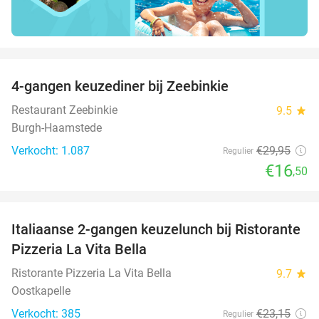
favorite_border
4-gangen keuzediner bij Zeebinkie
45%
Restaurant Zeebinkie
9.5
star
Burgh-Haamstede
Verkocht: 1.087
€29
,95
Regulier
€16
,50
favorite_border
Italiaanse 2-gangen keuzelunch bij Ristorante
41%
Pizzeria La Vita Bella
Ristorante Pizzeria La Vita Bella
9.7
star
Oostkapelle
Verkocht: 385
€23
,15
Regulier