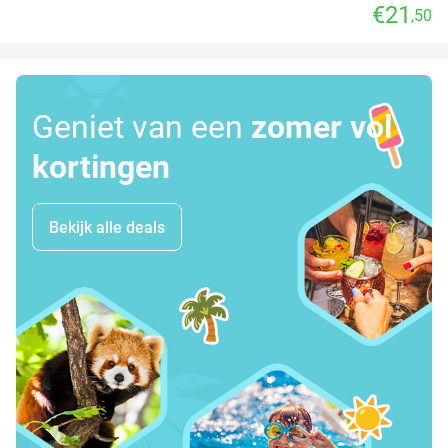
€21
,50
Geniet van een
zomer vol
kortingen
Bekijk alle deals