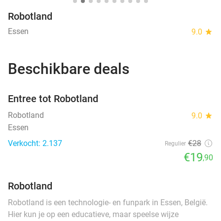
Robotland
Essen
9.0
star
Beschikbare deals
favorite_border
Entree tot Robotland
Robotland
9.0
star
Essen
Verkocht: 2.137
€28
Regulier
€19
,90
Robotland
Robotland is een technologie- en funpark in Essen, België.
Hier kun je op een educatieve, maar speelse wijze