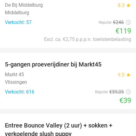
De Bij Middelburg
8.3
star
Middelburg
Verkocht: 57
€246
Regulier
€119
Excl. ca. €2,75 p.p.p.n. toeristenbelasting
favorite_border
5-gangen proeverijdiner bij Markt45
34%
Markt 45
9.5
star
Vlissingen
Verkocht: 616
€59
,05
Regulier
€39
favorite_border
Entree Bounce Valley (2 uur) + sokken +
50%
verkoelende slush puppy