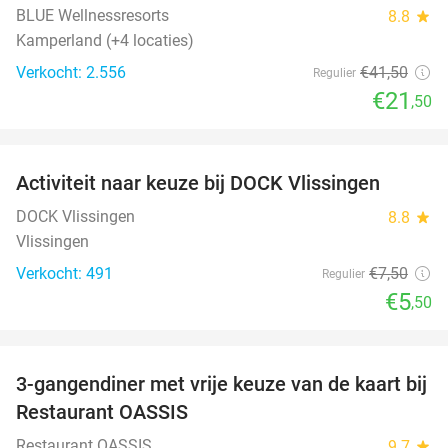
BLUE Wellnessresorts
8.8
star
Kamperland (+4 locaties)
Verkocht: 2.556
€41
,50
Regulier
€21
,50
favorite_border
Activiteit naar keuze bij DOCK Vlissingen
27%
DOCK Vlissingen
8.8
star
Vlissingen
Verkocht: 491
€7
,50
Regulier
€5
,50
favorite_border
3-gangendiner met vrije keuze van de kaart bij
43%
Restaurant OASSIS
Restaurant OASSIS
9.7
star