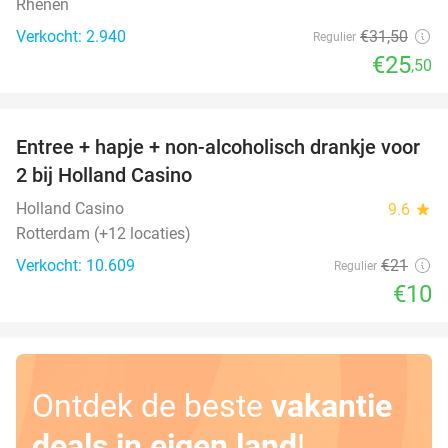
Rhenen
Verkocht: 2.940
€31
,50
Regulier
€25
,50
favorite_border
Entree + hapje + non-alcoholisch drankje voor
52%
2 bij Holland Casino
Holland Casino
9.6
star
Rotterdam (+12 locaties)
Verkocht: 10.609
€21
Regulier
€10
Ontdek de beste
vakantie
deals in eigen land
!