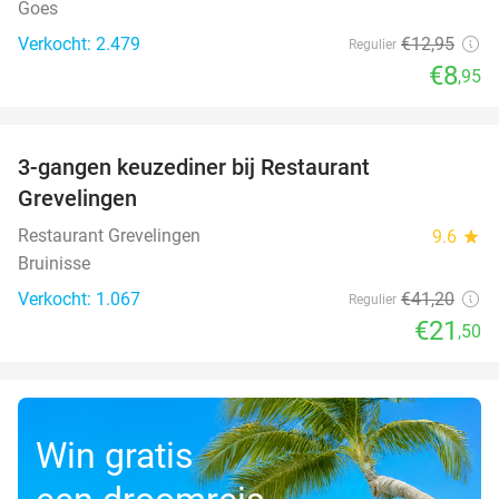
Goes
Verkocht: 2.479
€12
,95
Regulier
€8
,95
favorite_border
3-gangen keuzediner bij Restaurant
48%
Grevelingen
Restaurant Grevelingen
9.6
star
Bruinisse
Verkocht: 1.067
€41
,20
Regulier
€21
,50
Win gratis