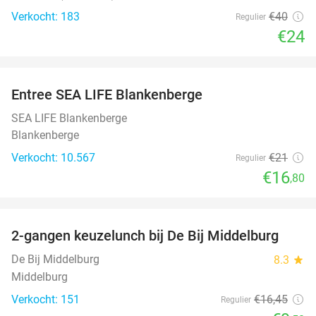
Verkocht: 183
€40
Regulier
€24
favorite_border
Entree SEA LIFE Blankenberge
20%
SEA LIFE Blankenberge
Blankenberge
Verkocht: 10.567
€21
Regulier
€16
,80
favorite_border
2-gangen keuzelunch bij De Bij Middelburg
42%
De Bij Middelburg
8.3
star
Middelburg
Verkocht: 151
€16
,45
Regulier