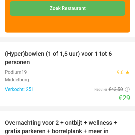
Zoek Restaurant
favorite_border
(Hyper)bowlen (1 of 1,5 uur) voor 1 tot 6
33%
personen
Podium19
9.6
star
Middelburg
Verkocht: 251
€43
,50
Regulier
€29
favorite_border
Overnachting voor 2 + ontbijt + wellness +
33%
gratis parkeren + borrelplank + meer in