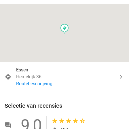
events
Essen
Hemelrijk 36
Routebeschrijving
Selectie van recensies
9,0