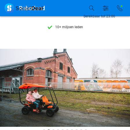
Ontdek 15.000+ deals

Robotland
7 dagen per week beschikbaar
Bereikbaar tot 23:00
10+ miljoen leden
9,4
op basis van
205.924 reviews
Ontdek 15.000+ deals
7 dagen per week beschikbaar
10+ miljoen leden