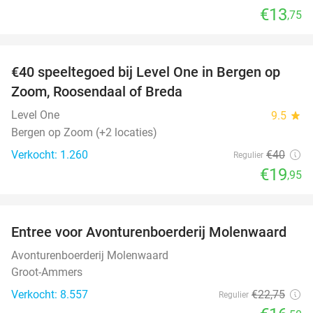
€13
,75
favorite_border
€40 speeltegoed bij Level One in Bergen op
50%
Zoom, Roosendaal of Breda
Level One
9.5
star
Bergen op Zoom (+2 locaties)
Verkocht: 1.260
€40
Regulier
€19
,95
favorite_border
Entree voor Avonturenboerderij Molenwaard
27%
Avonturenboerderij Molenwaard
Groot-Ammers
Verkocht: 8.557
€22
,75
Regulier