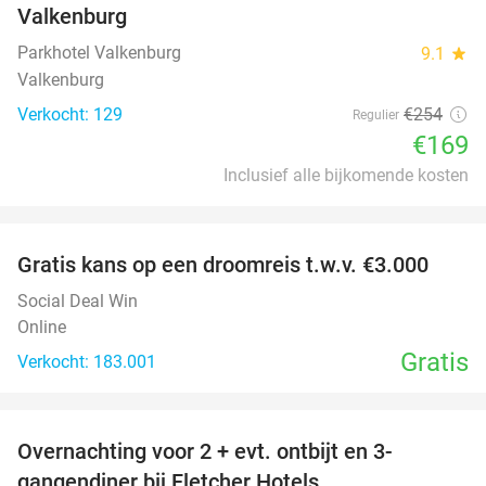
Valkenburg
Parkhotel Valkenburg
9.1
star
Valkenburg
Verkocht: 129
€254
Regulier
€169
Inclusief alle bijkomende kosten
favorite_border
Gratis kans op een droomreis t.w.v. €3.000
Social Deal Win
Online
Gratis
Verkocht: 183.001
favorite_border
Overnachting voor 2 + evt. ontbijt en 3-
gangendiner bij Fletcher Hotels