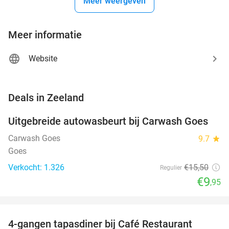
Meer weergeven
Meer informatie
Website
favorite_border
Deals in Zeeland
Uitgebreide autowasbeurt bij Carwash Goes
36%
Carwash Goes
9.7
star
Goes
Verkocht: 1.326
€15
,50
Regulier
€9
,95
favorite_border
4-gangen tapasdiner bij Café Restaurant
32%