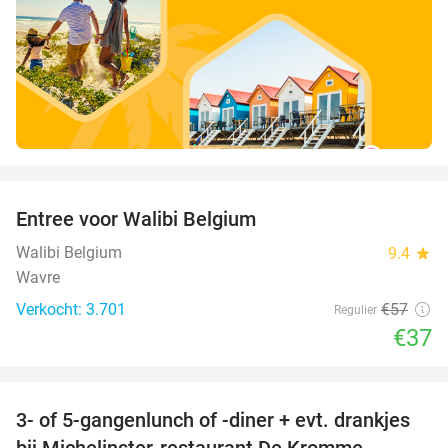
favorite_border
Entree voor Walibi Belgium
35%
Walibi Belgium
9.4
star
Wavre
Verkocht: 3.701
€57
Regulier
€37
favorite_border
3- of 5-gangenlunch of -diner + evt. drankjes
16%
bij Michelinster-restaurant De Kromme