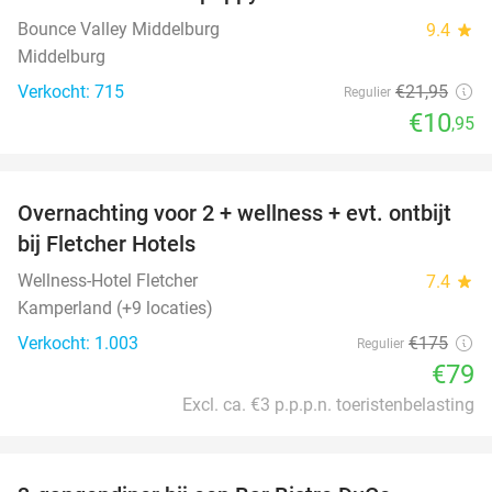
Bounce Valley Middelburg
9.4
star
Middelburg
Verkocht: 715
€21
,95
Regulier
€10
,95
favorite_border
Overnachting voor 2 + wellness + evt. ontbijt
55%
bij Fletcher Hotels
Wellness-Hotel Fletcher
7.4
star
Kamperland (+9 locaties)
Verkocht: 1.003
€175
Regulier
€79
Excl. ca. €3 p.p.p.n. toeristenbelasting
favorite_border