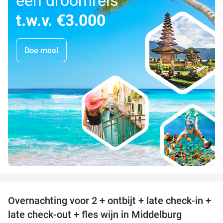
een droomreis
t.w.v. €3.000
Doe mee!
favorite_border
Overnachting voor 2 + ontbijt + late check-in +
52%
late check-out + fles wijn in Middelburg