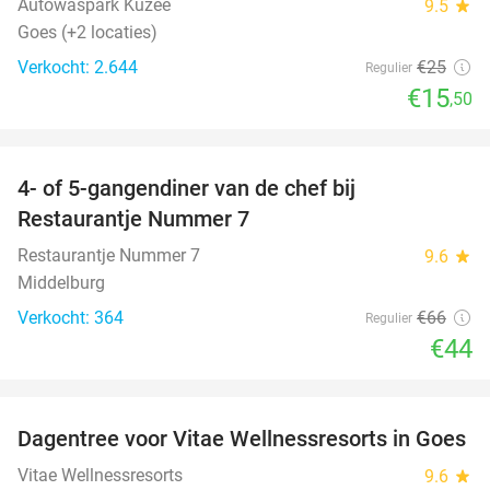
Autowaspark Kuzee
9.5
star
Goes (+2 locaties)
Verkocht: 2.644
€25
Regulier
€15
,50
favorite_border
4- of 5-gangendiner van de chef bij
33%
Restaurantje Nummer 7
Restaurantje Nummer 7
9.6
star
Middelburg
Verkocht: 364
€66
Regulier
€44
favorite_border
Dagentree voor Vitae Wellnessresorts in Goes
49%
Vitae Wellnessresorts
9.6
star