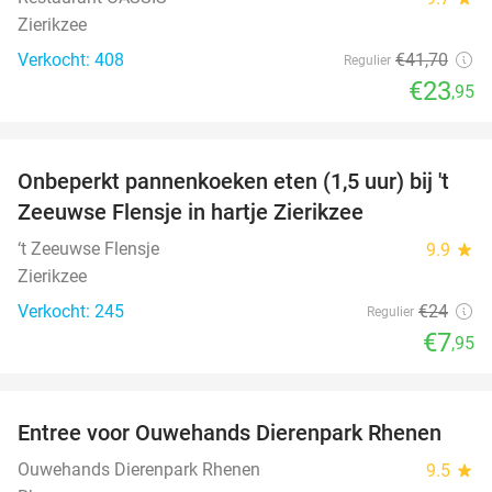
Zierikzee
Verkocht: 408
€41
,70
Regulier
€23
,95
favorite_border
Onbeperkt pannenkoeken eten (1,5 uur) bij 't
67%
Zeeuwse Flensje in hartje Zierikzee
‘t Zeeuwse Flensje
9.9
star
Zierikzee
Verkocht: 245
€24
Regulier
€7
,95
favorite_border
Entree voor Ouwehands Dierenpark Rhenen
19%
Ouwehands Dierenpark Rhenen
9.5
star