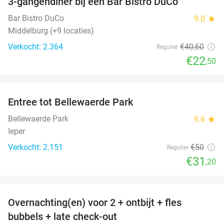
3-gangendiner bij een Bar Bistro DuCo
45%
Bar Bistro DuCo
9.0
star
Middelburg (+9 locaties)
Verkocht: 2.364
€40
,60
Regulier
€22
,50
favorite_border
Entree tot Bellewaerde Park
38%
Bellewaerde Park
9.6
star
Ieper
Verkocht: 2.151
€50
Regulier
€31
,20
favorite_border
Overnachting(en) voor 2 + ontbijt + fles
42%
bubbels + late check-out