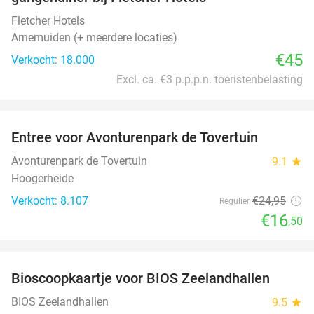
Fletcher Hotels
Arnemuiden (+ meerdere locaties)
€45
Verkocht: 18.000
Excl. ca. €3 p.p.p.n. toeristenbelasting
favorite_border
Entree voor Avonturenpark de Tovertuin
34%
Avonturenpark de Tovertuin
9.1
star
Hoogerheide
Verkocht: 8.107
€24
,95
Regulier
€16
,50
favorite_border
Bioscoopkaartje voor BIOS Zeelandhallen
31%
BIOS Zeelandhallen
9.5
star