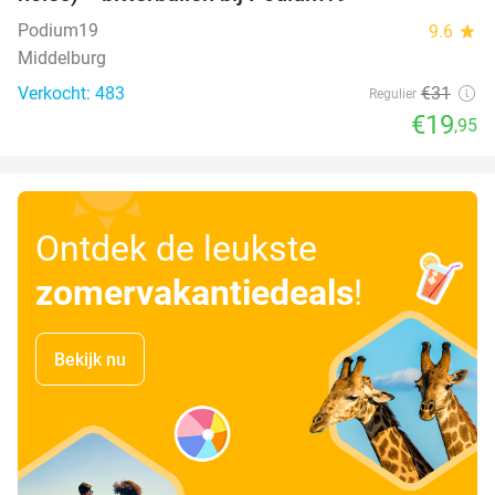
Podium19
9.6
star
Middelburg
Verkocht: 483
€31
Regulier
€19
,95
Ontdek de leukste
zomervakantiedeals
!
Bekijk nu