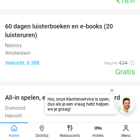
€16
,50
favorite_border
100%
60 dagen luisterboeken en e-books (20
luisteruren)
Nextory
Amsterdam
Verkocht: 6.388
€24
Regulier
Gratis
favorite_border
All-in spelen, eten en drinken bij Duinoord
19%
Duinoord
9.8
star
Helvoirt
Verkocht: 15.061
€25
,95
Regulier
€20
,95
Home
Dichtbij
Restaurants
Hotels
Menu