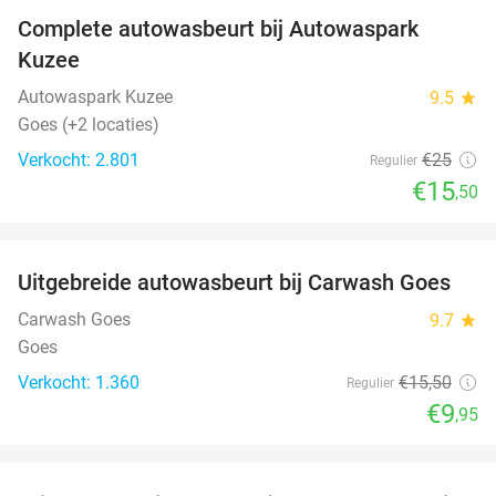
Complete autowasbeurt bij Autowaspark
38%
Kuzee
Autowaspark Kuzee
9.5
star
Goes (+2 locaties)
Verkocht: 2.801
€25
Regulier
€15
,50
favorite_border
Uitgebreide autowasbeurt bij Carwash Goes
36%
Carwash Goes
9.7
star
Goes
Verkocht: 1.360
€15
,50
Regulier
€9
,95
favorite_border