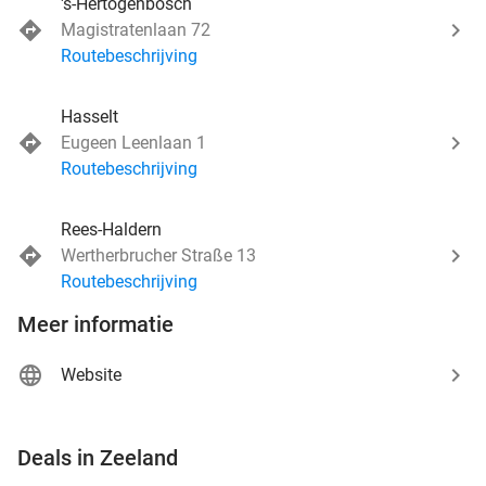
's-Hertogenbosch
Magistratenlaan 72
Routebeschrijving
Hasselt
Eugeen Leenlaan 1
Routebeschrijving
Rees-Haldern
Wertherbrucher Straße 13
Routebeschrijving
Meer informatie
Website
favorite_border
Deals in Zeeland