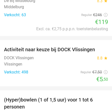
De Bij Middelburg
8.3
star
Middelburg
Verkocht: 63
€246
Regulier
€119
Excl. ca. €2,75 p.p.p.n. toeristenbelasting
favorite_border
Activiteit naar keuze bij DOCK Vlissingen
27%
DOCK Vlissingen
8.8
star
Vlissingen
Verkocht: 498
€7
,50
Regulier
€5
,50
favorite_border
(Hyper)bowlen (1 of 1,5 uur) voor 1 tot 6
33%
personen