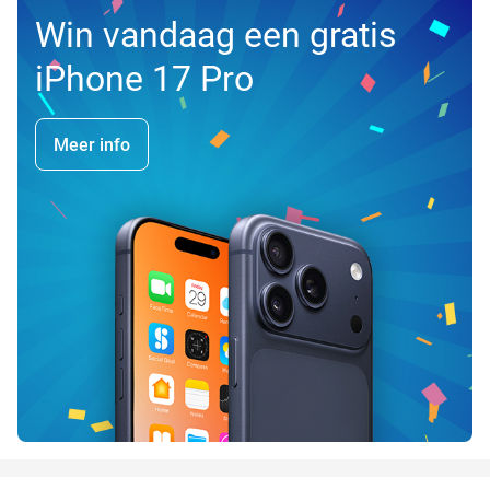
Win vandaag een gratis
iPhone 17 Pro
Meer info
favorite_border