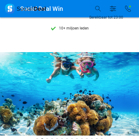
Ontdek 15.000+ deals

Social Deal Win
7 dagen per week beschikbaar
Bereikbaar tot 23:00
10+ miljoen leden
9,4
op basis van
206.057 reviews
Ontdek 15.000+ deals
7 dagen per week beschikbaar
10+ miljoen leden