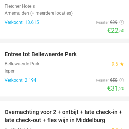
Fletcher Hotels
Arnemuiden (+ meerdere locaties)
Verkocht: 13.615
€39
Regulier
€22
,50
favorite_border
Entree tot Bellewaerde Park
38%
Bellewaerde Park
9.6
star
Ieper
Verkocht: 2.194
€50
Regulier
€31
,20
favorite_border
Overnachting voor 2 + ontbijt + late check-in +
52%
late check-out + fles wijn in Middelburg