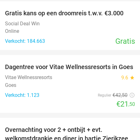
Gratis kans op een droomreis t.w.v. €3.000
Social Deal Win
Online
Gratis
Verkocht: 184.663
favorite_border
Dagentree voor Vitae Wellnessresorts in Goes
49%
Vitae Wellnessresorts
9.6
star
Goes
Verkocht: 1.123
€42
,50
Regulier
€21
,50
favorite_border
Overnachting voor 2 + ontbijt + evt.
49%
welkomstdrankje en diner in hartje Zierikzee