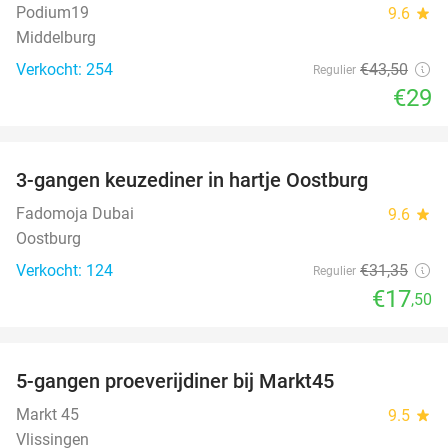
Podium19
9.6
star
Middelburg
Verkocht: 254
€43
,50
Regulier
€29
favorite_border
3-gangen keuzediner in hartje Oostburg
44%
Fadomoja Dubai
9.6
star
Oostburg
Verkocht: 124
€31
,35
Regulier
€17
,50
favorite_border
5-gangen proeverijdiner bij Markt45
34%
Markt 45
9.5
star
Vlissingen