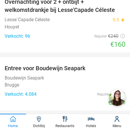
Overnachting voor 2 + ontbijt +
33%
welkomstdrankje bij Lesse'Capade Céleste
Lesse´Capade Céleste
9.5
star
Houyet
Verkocht: 96
€240
Regulier
€160
favorite_border
Entree voor Boudewijn Seapark
35%
Boudewijn Seapark
Brugge
Verkocht: 4.084
€33
Regulier
€21
,50
favorite_border
Dagentree voor Vitae Wellnessresort
49%
Home
Dichtbij
Restaurants
Hotels
Menu