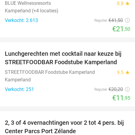
BLUE Wellnessresorts
8.8
star
Kamperland (+4 locaties)
Verkocht: 2.613
€41
,50
Regulier
€21
,50
favorite_border
Lunchgerechten met cocktail naar keuze bij
41%
STREETFOODBAR Foodstube Kamperland
STREETFOODBAR Foodstube Kamperland
9.5
star
Kamperland
Verkocht: 251
€20
,20
Regulier
€11
,95
favorite_border
2, 3 of 4 overnachtingen voor 2 tot 4 pers. bij
17%
Center Parcs Port Zélande