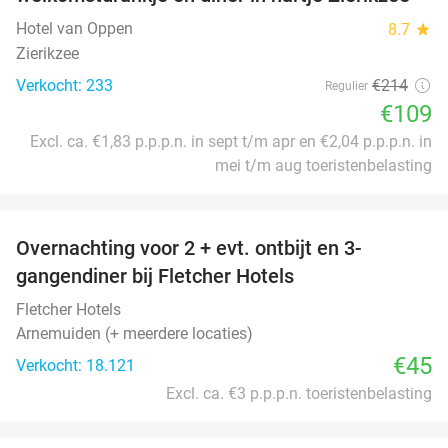
Hotel van Oppen
8.7
star
Zierikzee
Verkocht: 233
€214
Regulier
€109
Excl. ca. €1,83 p.p.p.n. in sept t/m apr en €2,04 p.p.p.n. in
mei t/m aug toeristenbelasting
favorite_border
Overnachting voor 2 + evt. ontbijt en 3-
gangendiner bij Fletcher Hotels
Fletcher Hotels
Arnemuiden (+ meerdere locaties)
€45
Verkocht: 18.121
Excl. ca. €3 p.p.p.n. toeristenbelasting
favorite_border