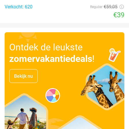
Verkocht: 620
€59
,05
Regulier
€39
Ontdek de leukste
zomervakantiedeals
!
Bekijk nu