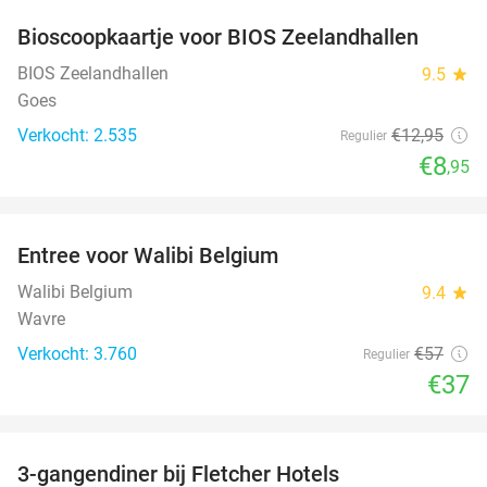
Bioscoopkaartje voor BIOS Zeelandhallen
31%
BIOS Zeelandhallen
9.5
star
Goes
Verkocht: 2.535
€12
,95
Regulier
€8
,95
favorite_border
Entree voor Walibi Belgium
35%
Walibi Belgium
9.4
star
Wavre
Verkocht: 3.760
€57
Regulier
€37
favorite_border
3-gangendiner bij Fletcher Hotels
42%