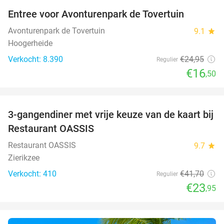
Entree voor Avonturenpark de Tovertuin
34%
Avonturenpark de Tovertuin
9.1
star
Hoogerheide
Verkocht: 8.390
€24
,95
Regulier
€16
,50
favorite_border
3-gangendiner met vrije keuze van de kaart bij
43%
Restaurant OASSIS
Restaurant OASSIS
9.7
star
Zierikzee
Verkocht: 410
€41
,70
Regulier
€23
,95