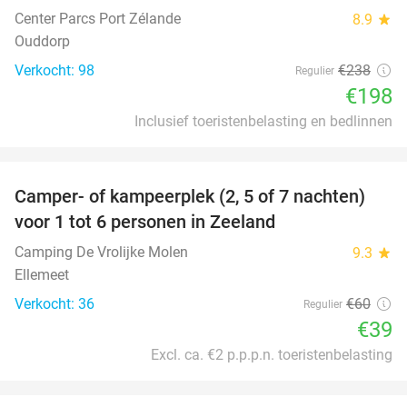
Center Parcs Port Zélande
8.9
star
Ouddorp
Verkocht: 98
€238
Regulier
€198
Inclusief toeristenbelasting en bedlinnen
favorite_border
Camper- of kampeerplek (2, 5 of 7 nachten)
35%
voor 1 tot 6 personen in Zeeland
Camping De Vrolijke Molen
9.3
star
Ellemeet
Verkocht: 36
€60
Regulier
€39
Excl. ca. €2 p.p.p.n. toeristenbelasting
favorite_border