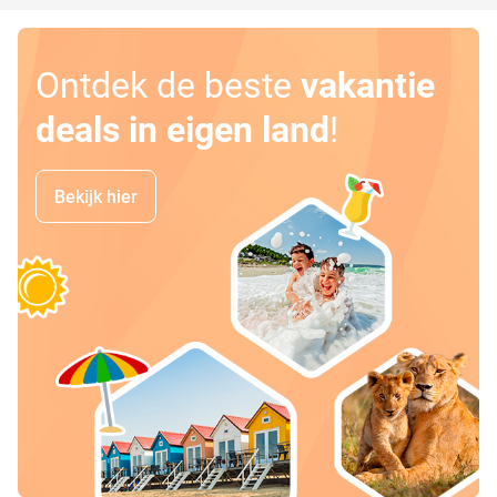
Ontdek de beste
vakantie
deals in eigen land
!
Bekijk hier