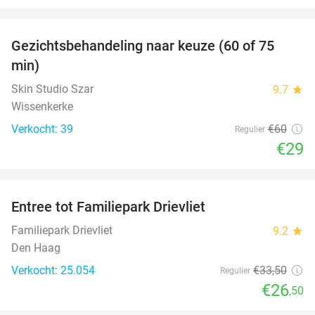
favorite_border
Gezichtsbehandeling naar keuze (60 of 75
52%
min)
Skin Studio Szar
9.7
star
Wissenkerke
Verkocht: 39
€60
Regulier
€29
favorite_border
Entree tot Familiepark Drievliet
21%
Familiepark Drievliet
9.2
star
Den Haag
Verkocht: 25.054
€33
,50
Regulier
€26
,50