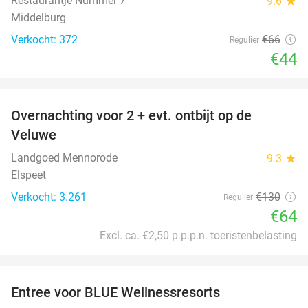
Restaurantje Nummer 7
9.6
star
Middelburg
Verkocht: 372
€66
Regulier
€44
favorite_border
Overnachting voor 2 + evt. ontbijt op de
51%
Veluwe
Landgoed Mennorode
9.3
star
Elspeet
Verkocht: 3.261
€130
Regulier
€64
Excl. ca. €2,50 p.p.p.n. toeristenbelasting
favorite_border
Entree voor BLUE Wellnessresorts
48%