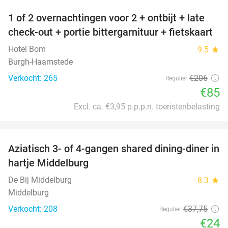
1 of 2 overnachtingen voor 2 + ontbijt + late
59%
check-out + portie bittergarnituur + fietskaart
Hotel Bom
9.5
star
Burgh-Haamstede
Verkocht: 265
€206
Regulier
€85
Excl. ca. €3,95 p.p.p.n. toeristenbelasting
favorite_border
Aziatisch 3- of 4-gangen shared dining-diner in
36%
hartje Middelburg
De Bij Middelburg
8.3
star
Middelburg
Verkocht: 208
€37
,75
Regulier
€24