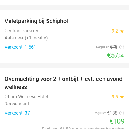
favorite_border
Valetparking bij Schiphol
23%
CentraalParkeren
9.2
star
Aalsmeer (+1 locatie)
Verkocht: 1.561
€75
Regulier
€57
,50
favorite_border
Overnachting voor 2 + ontbijt + evt. een avond
21%
wellness
Otium Wellness Hotel
9.5
star
Roosendaal
Verkocht: 37
€138
Regulier
€109