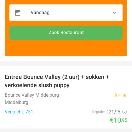
Zoek Restaurant
favorite_border
Entree Bounce Valley (2 uur) + sokken +
50%
verkoelende slush puppy
Bounce Valley Middelburg
9.4
star
Middelburg
Verkocht: 751
€21
,95
Regulier
€10
,95
favorite_border