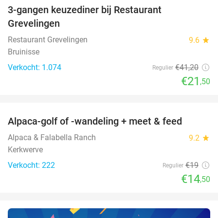
3-gangen keuzediner bij Restaurant
48%
Grevelingen
Restaurant Grevelingen
9.6
star
Bruinisse
Verkocht: 1.074
€41
,20
Regulier
€21
,50
favorite_border
Alpaca-golf of -wandeling + meet & feed
24%
Alpaca & Falabella Ranch
9.2
star
Kerkwerve
Verkocht: 222
€19
Regulier
€14
,50