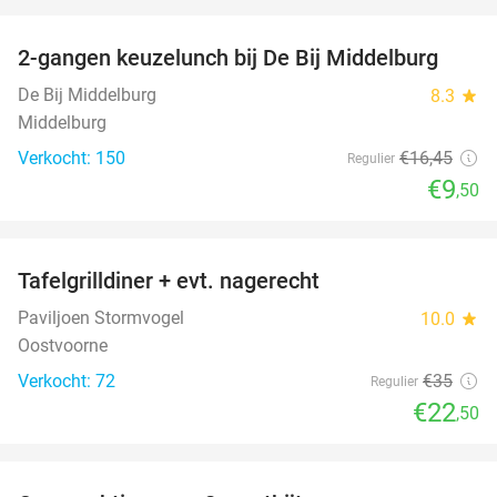
favorite_border
2-gangen keuzelunch bij De Bij Middelburg
42%
De Bij Middelburg
8.3
star
Middelburg
Verkocht: 150
€16
,45
Regulier
€9
,50
favorite_border
Tafelgrilldiner + evt. nagerecht
36%
Paviljoen Stormvogel
10.0
star
Oostvoorne
Verkocht: 72
€35
Regulier
€22
,50
favorite_border