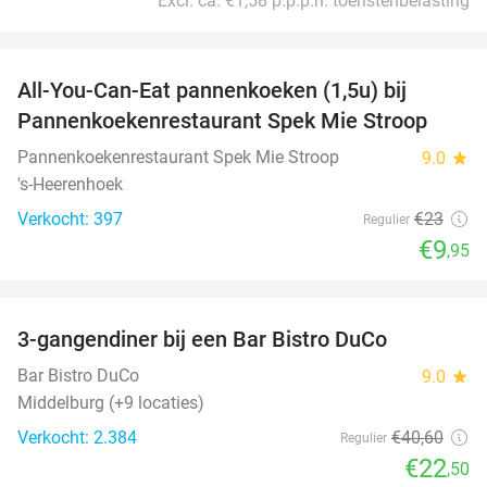
Excl. ca. €1,58 p.p.p.n. toeristenbelasting
favorite_border
All-You-Can-Eat pannenkoeken (1,5u) bij
57%
Pannenkoekenrestaurant Spek Mie Stroop
Pannenkoekenrestaurant Spek Mie Stroop
9.0
star
's-Heerenhoek
Verkocht: 397
€23
Regulier
€9
,95
favorite_border
3-gangendiner bij een Bar Bistro DuCo
45%
Bar Bistro DuCo
9.0
star
Middelburg (+9 locaties)
Verkocht: 2.384
€40
,60
Regulier
€22
,50