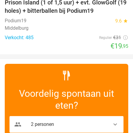
Prison Island (1 of 1,5 uur) + evt. GlowGolf (19
36%
holes) + bitterballen bij Podium19
Podium19
9.6
star
Middelburg
Verkocht: 485
€31
Regulier
€19
,95
Voordelig spontaan uit
eten?