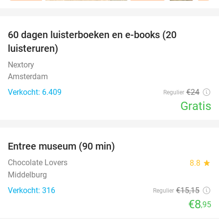
favorite_border
100%
60 dagen luisterboeken en e-books (20
luisteruren)
Nextory
Amsterdam
Verkocht: 6.409
€24
Regulier
Gratis
favorite_border
Entree museum (90 min)
41%
Chocolate Lovers
8.8
star
Middelburg
Verkocht: 316
€15
,15
Regulier
€8
,95