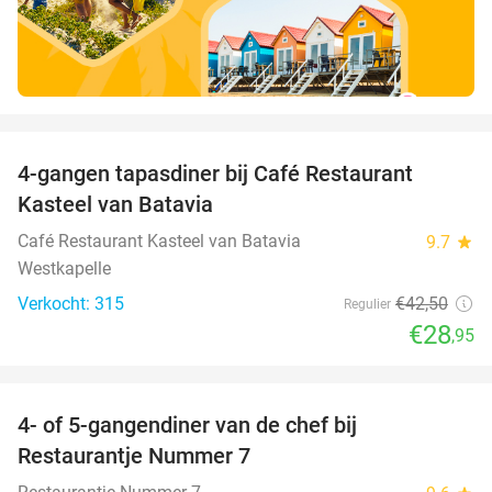
favorite_border
4-gangen tapasdiner bij Café Restaurant
32%
Kasteel van Batavia
Café Restaurant Kasteel van Batavia
9.7
star
Westkapelle
Verkocht: 315
€42
,50
Regulier
€28
,95
favorite_border
4- of 5-gangendiner van de chef bij
33%
Restaurantje Nummer 7