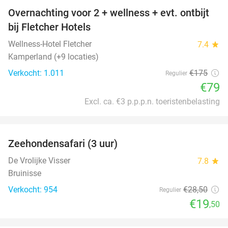
Overnachting voor 2 + wellness + evt. ontbijt
55%
bij Fletcher Hotels
Wellness-Hotel Fletcher
7.4
star
Kamperland (+9 locaties)
Verkocht: 1.011
€175
Regulier
€79
Excl. ca. €3 p.p.p.n. toeristenbelasting
favorite_border
Zeehondensafari (3 uur)
32%
De Vrolijke Visser
7.8
star
Bruinisse
Verkocht: 954
€28
,50
Regulier
€19
,50
favorite_border