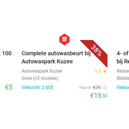
favorite_border
favorite_border
hexagon
store
38%
t 100
Complete autowasbeurt bij
4- o
Autowaspark Kuzee
bij 
Autowaspark Kuzee
Resta
9.5
star
Goes (+2 locaties)
Midde
€5
Verkocht: 2.605
€25
Verko
Regulier
€15
,50