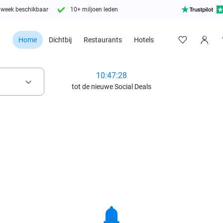
 week beschikbaar
10+ miljoen leden
Home
Dichtbij
Restaurants
Hotels
10:47:26
keyboard_arrow_down
tot de nieuwe Social Deals
notifications