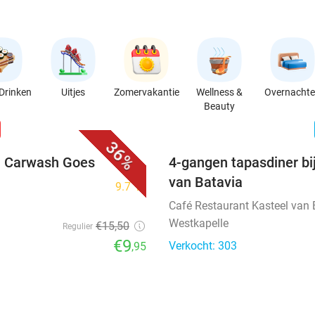
Drinken
Uitjes
Zomervakantie
Wellness &
Overnacht
Beauty
favorite_border
n
36%
ij Carwash Goes
4-gangen tapasdiner bi
van Batavia
9.7
star
Café Restaurant Kasteel van 
Westkapelle
€15
,50
Regulier
€9
Verkocht: 303
,95