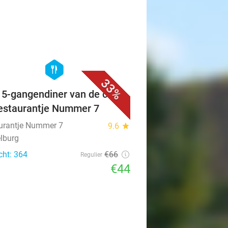
favorite_border
hexagon
food
33%
f 5-gangendiner van de chef
Restaurantje Nummer 7
urantje Nummer 7
9.6
star
lburg
cht: 364
€66
Regulier
€44