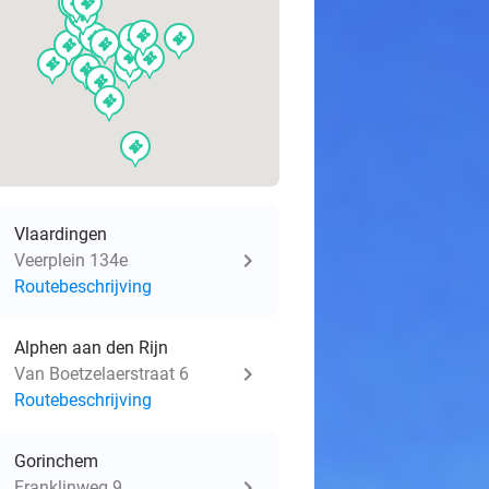
events
events
events
events
events
events
events
events
events
events
events
events
events
events
events
events
events
events
events
Vlaardingen
Veerplein 134e
Routebeschrijving
Alphen aan den Rijn
Van Boetzelaerstraat 6
Routebeschrijving
Gorinchem
Franklinweg 9