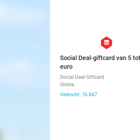
hexagon
store
Social Deal-giftcard van 5 to
euro
Social Deal Giftcard
Online
Verkocht: 76.847