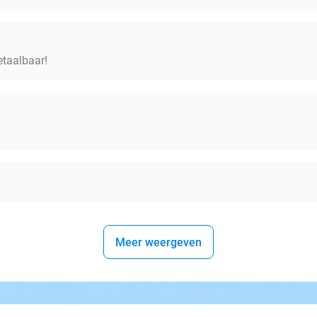
etaalbaar!
Meer weergeven