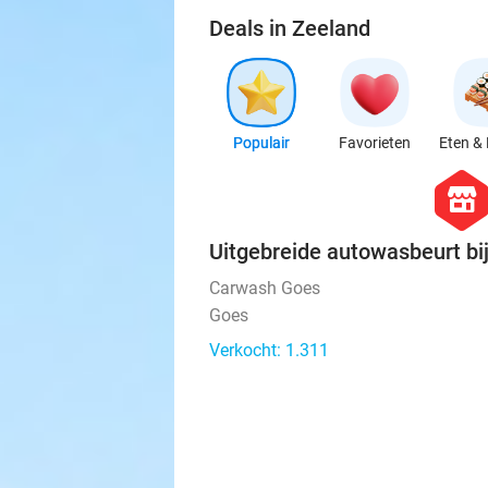
Deals in Zeeland
Populair
Favorieten
Eten & 
hexago
store
Uitgebreide autowasbeurt b
Carwash Goes
Goes
Verkocht: 1.311