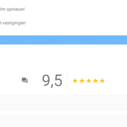
film opnieuw!
e vestigingen
9,5