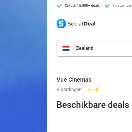
Ontdek 15.000+ deals
7 dagen per
Zeeland
Vue Cinemas
Vlaardingen
9.5
star
Beschikbare deals